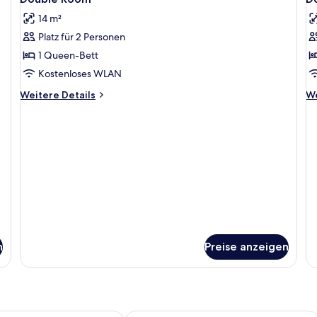
Fotos
F
14 m²
für
f
Platz für 2 Personen
Double
D
Room
P
1 Queen-Bett
anzeigen
R
Kostenloses WLAN
a
Weitere
We
Weitere Details
We
Details
De
für
fü
Double
Do
Room
Pl
R
n
Preise anzeigen