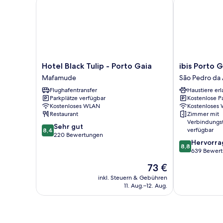
Hotel Black Tulip - Porto Gaia
ibis Porto Gai
Hotel
ibis
Hotel Black Tulip - Porto Gaia
ibis Porto G
Black
Porto
Mafamude
São Pedro da
Tulip
Gaia
Flughafentransfer
Haustiere erl
-
São
Parkplätze verfügbar
Kostenlose P
Porto
Pedro
Kostenloses WLAN
Kostenloses
Gaia
da
Restaurant
Zimmer mit
Mafamude
Afurada
Verbindungs
8.4
Sehr gut
verfügbar
8,4
von
220 Bewertungen
8.8
Hervorr
10,
8,8
von
639 Bewer
Sehr
10,
gut,
Der
73 €
Hervorragend
220
Preis
639
inkl. Steuern & Gebühren
Bewertungen
beträgt
11. Aug.–12. Aug.
Bewertungen
73 €