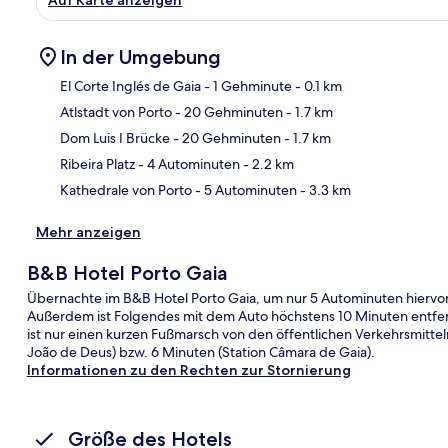
Auf Karte anzeigen
In der Umgebung
El Corte Inglés de Gaia
- 1 Gehminute
- 0.1 km
Atlstadt von Porto
- 20 Gehminuten
- 1.7 km
Kar
Dom Luis I Brücke
- 20 Gehminuten
- 1.7 km
Ribeira Platz
- 4 Autominuten
- 2.2 km
Kathedrale von Porto
- 5 Autominuten
- 3.3 km
Mehr anzeigen
B&B Hotel Porto Gaia
Übernachte im B&B Hotel Porto Gaia, um nur 5 Autominuten hiervon e
Außerdem ist Folgendes mit dem Auto höchstens 10 Minuten entfernt
ist nur einen kurzen Fußmarsch von den öffentlichen Verkehrsmitteln
João de Deus) bzw. 6 Minuten (Station Câmara de Gaia).
Informationen zu den Rechten zur Stornierung
Größe des Hotels