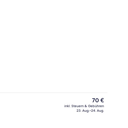
der Lobby
Sitzecke in der Lobby
Der
70 €
aktuelle
inkl. Steuern & Gebühren
Preis
23. Aug.–24. Aug.
 kostenloses WLAN
Tägliches Frühstücksbuffet gegen Ge
beträgt
70 €.