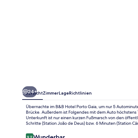
24+
Übersicht
Zimmer
Lage
Richtlinien
Übernachte im B&B Hotel Porto Gaia, um nur 5 Autominuten 
Brücke. Außerdem ist Folgendes mit dem Auto höchstens 10
Unterkunft ist nur einen kurzen Fußmarsch von den öffentl
Schritte (Station João de Deus) bzw. 6 Minuten (Station Câ
Bewertungen
Wunderbar
9,2