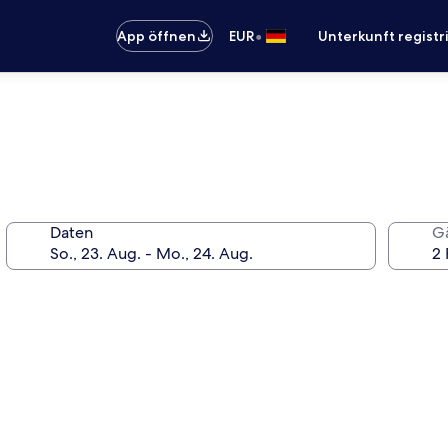
•
App öffnen
EUR
Unterkunft registr
Daten
G