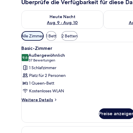
Überprüfe die Verfügbarkeit für diese D
Überprüfe die Verfügbarkeit für heute Nacht, Aug. 9
Überprüfe die
Heute Nacht
Aug. 9 - Aug. 10
Au
Verfügbare
Alle Zimmer
1 Bett
2 Betten
Filter
Alle
Ein modernes Hotelzimmer mit 
für
4
Basic-Zimmer
Fotos
Zimmer
Außergewöhnlich
für
9,6
9,6 von 10
(37
37 Bewertungen
Basic-
Bewertungen)
1 Schlafzimmer
Zimmer
Platz für 2 Personen
anzeigen
1 Queen-Bett
Kostenloses WLAN
Weitere
Weitere Details
Details
für
Preise anzeige
Basic-
Zimmer