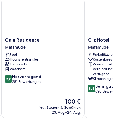
Gaia Residence
ClipHotel
Gaia
ClipHotel
Gaia Residence
ClipHotel
Residence
Mafamude
Mafamude
Mafamude
Mafamude
Pool
Parkplätze verfügbar
Flughafentransfer
Kostenloses WLAN
Kochnische
Zimmer mit
Wäscherei
Verbindungstür
verfügbar
8.8
Hervorragend
Klimaanlage
8,8
von
281 Bewertungen
8.4
Sehr gut
10,
8,4
von
698 Bewertungen
Hervorragend,
10,
281
Der
100 €
Sehr
Bewertungen
Preis
gut,
inkl. Steuern & Gebühren
inkl. S
beträgt
23. Aug.–24. Aug.
698
100 €
Bewertungen