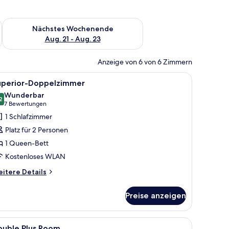
es Wochenende, Aug. 14 - Aug. 16.
Überprüfe die Verfügbarkeit für nächstes Wochenende, Aug. 2
Nächstes Wochenende
Aug. 21 - Aug. 23
Anzeige von 6 von 6 Zimmern
roßen Bett, einem Schreibtisch und einem kleinen Tisch.
le
Ein modernes Hotelzimmer mit einem großen 
4
uperior-Doppelzimmer
otos
Wunderbar
ür
2
9,2 von 10
(7
7 Bewertungen
uperior-
Bewertungen)
1 Schlafzimmer
oppelzimmer
Platz für 2 Personen
nzeigen
1 Queen-Bett
Kostenloses WLAN
itere
itere Details
tails
r
Preise anzeigen
perior-
ppelzimmer
le
Zimmersafe, kostenloses WLAN
2
ouble Plus Room