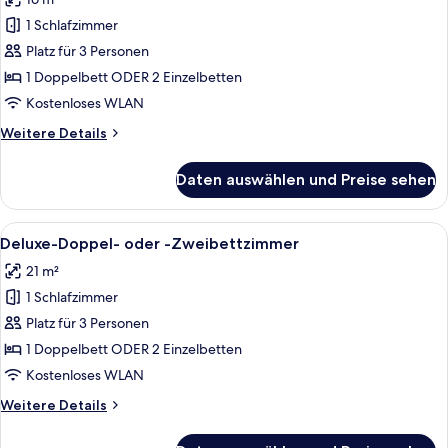
für
1 Schlafzimmer
Classic-
Doppel-
Platz für 3 Personen
oder
1 Doppelbett ODER 2 Einzelbetten
-
Kostenloses WLAN
Zweibettzimmer
Weitere
Weitere Details
anzeigen
Details
für
Daten auswählen und Preise sehen
Classic-
Doppel-
oder
Alle
Ein Schlafzimmer mit einer Steinwand
10
-
Deluxe-Doppel- oder -Zweibettzimmer
Fotos
Zweibettzimmer
21 m²
für
1 Schlafzimmer
Deluxe-
Doppel-
Platz für 3 Personen
oder
1 Doppelbett ODER 2 Einzelbetten
-
Kostenloses WLAN
Zweibettzimmer
Weitere
Weitere Details
anzeigen
Details
für