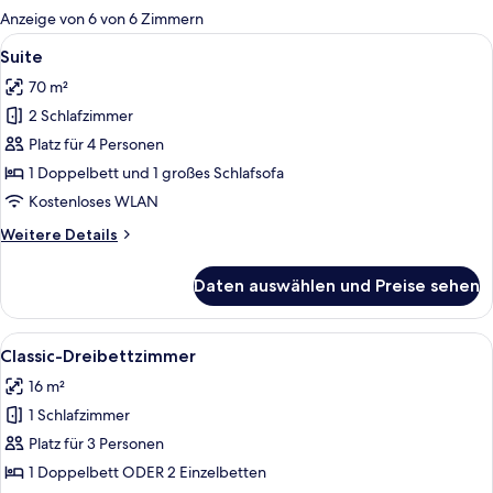
für
Anzeige von 6 von 6 Zimmern
Zimmer
Alle
Ein Bett mit einem blumengemusterten
9
Suite
Fotos
70 m²
für
2 Schlafzimmer
Suite
anzeigen
Platz für 4 Personen
1 Doppelbett und 1 großes Schlafsofa
Kostenloses WLAN
Weitere
Weitere Details
Details
für
Daten auswählen und Preise sehen
Suite
Alle
Ein ordentlich bezogenes Bett mit we
9
Classic-Dreibettzimmer
Fotos
16 m²
für
1 Schlafzimmer
Classic-
Dreibettzimmer
Platz für 3 Personen
anzeigen
1 Doppelbett ODER 2 Einzelbetten