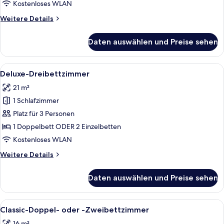
Kostenloses WLAN
Weitere
Weitere Details
Details
für
Daten auswählen und Preise sehen
Classic-
Dreibettzimmer
Alle
Ein Schlafzimmer mit einer Steinwand
9
Deluxe-Dreibettzimmer
Fotos
21 m²
für
1 Schlafzimmer
Deluxe-
Dreibettzimmer
Platz für 3 Personen
anzeigen
1 Doppelbett ODER 2 Einzelbetten
Kostenloses WLAN
Weitere
Weitere Details
Details
für
Daten auswählen und Preise sehen
Deluxe-
Dreibettzimmer
Alle
Ein ordentlich bezogenes Bett mit we
9
Classic-Doppel- oder -Zweibettzimmer
Fotos
16 m²