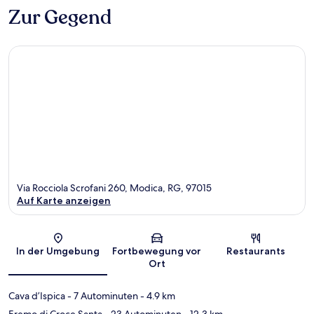
Zur Gegend
Via Rocciola Scrofani 260, Modica, RG, 97015
Auf Karte anzeigen
Karte
In der Umgebung
Fortbewegung vor
Restaurants
Ort
Cava d’Ispica
- 7 Autominuten
- 4.9 km
Eremo di Croce Santa
- 23 Autominuten
- 12.3 km