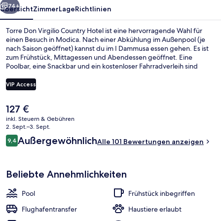
74+
Übersicht
Zimmer
Lage
Richtlinien
Torre Don Virgilio Country Hotel ist eine hervorragende Wahl für
einen Besuch in Modica. Nach einer Abkühlung im Außenpool (je
nach Saison geöffnet) kannst du im I Dammusa essen gehen. Es ist
zum Frühstück, Mittagessen und Abendessen geöffnet. Eine
Poolbar, eine Snackbar und ein kostenloser Fahrradverleih sind
weitere Highlights. Andere Reisende lieben den Allgemeinzustand.
VIP Access
Der
127 €
Innenhof
aktuelle
inkl. Steuern & Gebühren
Preis
2. Sept.–3. Sept.
beträgt
Bewertungen
Außergewöhnlich
9,4
Alle 101 Bewertungen anzeigen
127 €.
9,4 von 10.
Beliebte Annehmlichkeiten
Pool
Frühstück inbegriffen
Flughafentransfer
Haustiere erlaubt