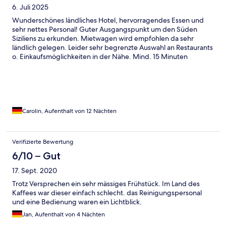
6. Juli 2025
Wunderschönes ländliches Hotel, hervorragendes Essen und
sehr nettes Personal! Guter Ausgangspunkt um den Süden
Siziliens zu erkunden. Mietwagen wird empfohlen da sehr
ländlich gelegen. Leider sehr begrenzte Auswahl an Restaurants
o. Einkaufsmöglichkeiten in der Nähe. Mind. 15 Minuten
Fahrzeit. Uns hat leider nur eine Kleinigkeit gefehlt… ein
Sonnenschirm auf der Terrasse 😅 (vielleicht auch am Pool.. dort
gab es Doppelliegen mit Stoffdach). Aber alles in allem würde
ich dem Hotel ein sehr gut geben!
Carolin, Aufenthalt von 12 Nächten
Verifizierte Bewertung
6/10 – Gut
17. Sept. 2020
Trotz Versprechen ein sehr mässiges Frühstück. Im Land des
Kaffees war dieser einfach schlecht. das Reinigungspersonal
und eine Bedienung waren ein Lichtblick.
Jan, Aufenthalt von 4 Nächten