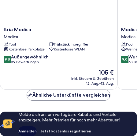
Itria
Modica
Itria Modica
Modica
Modica
Boutiqu
Modica
Modica
Modica
Hotel
Pool
Frühstück inbegriffen
Pool
Modica
Kostenlose Parkplätze
Kostenloses WLAN
Wellne
9.8
9.0
Außergewöhnlich
Wun
9,8
9,0
von
von
39 Bewertungen
63 B
10,
10,
Der
105 €
Außergewöhnlich,
Wunder
Preis
39
63
inkl. Steuern & Gebühren
beträgt
12. Aug.–13. Aug.
Bewertungen
Bewert
105 €
Ähnliche Unterkünfte vergleichen
Melde dich an, um verfügbare Rabatte und Vorteile
anzuzeigen. Mehr Prämien für noch mehr Abenteuer!
Anmelden
Jetzt kostenlos registrieren