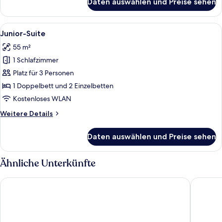
Daten auswählen und Preise sehen
Deluxe-
Doppel-
oder
Alle
Ein Schlafzimmer mit Steinwand, Holz
11
-
Junior-Suite
Fotos
Zweibettzimmer
55 m²
für
1 Schlafzimmer
Junior-
Suite
Platz für 3 Personen
anzeigen
1 Doppelbett und 2 Einzelbetten
Kostenloses WLAN
Weitere
Weitere Details
Details
für
Daten auswählen und Preise sehen
Junior-
Suite
Ähnliche Unterkünfte
Itria Modica
Modica 