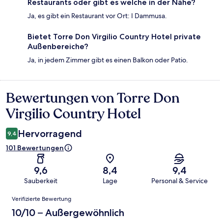
Restaurants oder gibt es welche in der Nähe?
Ja, es gibt ein Restaurant vor Ort: I Dammusa.
Bietet Torre Don Virgilio Country Hotel private
Außenbereiche?
Ja, in jedem Zimmer gibt es einen Balkon oder Patio.
Bewertungen von Torre Don
Bewertungen
Virgilio Country Hotel
Hervorragend
9,4
101 Bewertungen
9,6
8,4
9,4
Sauberkeit
Lage
Personal & Service
Bewertungen
Verifizierte Bewertung
10/10 – Außergewöhnlich