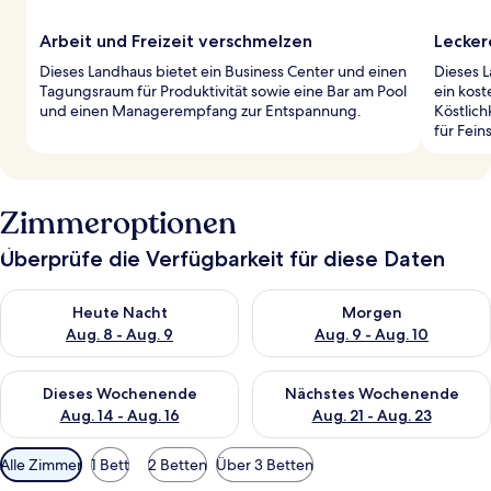
Arbeit und Freizeit verschmelzen
Lecker
Dieses Landhaus bietet ein Business Center und einen
Dieses L
Tagungsraum für Produktivität sowie eine Bar am Pool
ein kost
und einen Managerempfang zur Entspannung.
Köstlich
für Fei
Zimmeroptionen
Überprüfe die Verfügbarkeit für diese Daten
Überprüfe die Verfügbarkeit für heute Nacht, Aug. 8 - Aug. 9.
Überprüfe die Verfügbarkeit f
Heute Nacht
Morgen
Aug. 8 - Aug. 9
Aug. 9 - Aug. 10
Überprüfe die Verfügbarkeit für dieses Wochenende, Aug. 14 -
Überprüfe die Verfügbarkeit f
Dieses Wochenende
Nächstes Wochenende
Aug. 14 - Aug. 16
Aug. 21 - Aug. 23
Verfügbare
Alle Zimmer
1 Bett
2 Betten
Über 3 Betten
Filter