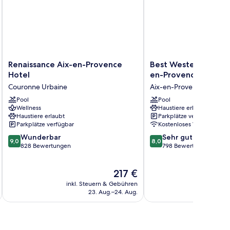
Renaissance
Best
Renaissance Aix-en-Provence
Best Western Hotel l
Aix-
Western
Hotel
en-Provence
en-
Hotel
Couronne Urbaine
Aix-en-Provence
Provence
le
Hotel
Pool
Galice
Pool
Wellness
Haustiere erlaubt
Couronne
Aix-
Haustiere erlaubt
Parkplätze verfügbar
Urbaine
en-
Parkplätze verfügbar
Kostenloses WLAN
Provence
9.0
8.0
Wunderbar
Aix-
Sehr gut
9,0
8,0
von
von
828 Bewertungen
en-
798 Bewertungen
10,
10,
Provence
Wunderbar,
Sehr
Der
217 €
828
gut,
Preis
Bewertungen
798
inkl. Steuern & Gebühren
inkl. S
beträgt
Bewertungen
23. Aug.–24. Aug.
217 €