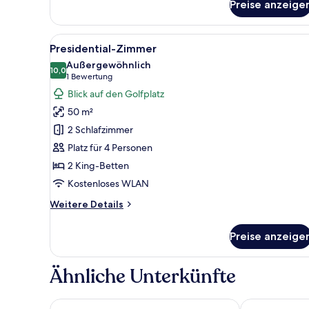
Doppelzimmer,
Preise anzeige
Nichtraucher
Alle
Presidential-Zimmer | Schreibt
5
Presidential-Zimmer
Fotos
Außergewöhnlich
für
10,0
10,0 von 10
(1
1 Bewertung
Presidential-
Bewertung)
Blick auf den Golfplatz
Zimmer
50 m²
anzeigen
2 Schlafzimmer
Platz für 4 Personen
2 King-Betten
Kostenloses WLAN
Weitere
Weitere Details
Details
für
Preise anzeige
Presidential-
Zimmer
Ähnliche Unterkünfte
Escale Oceania Aix-en-Provence
Campanile Pri