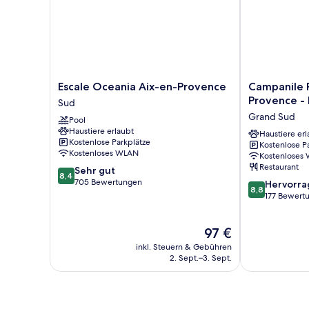
Escale
Campanile
Escale Oceania Aix-en-Provence
Campanile P
Oceania
Prime
Provence - 
Sud
Aix-
-
Grand Sud
Pool
en-
Aix
Haustiere erlaubt
Provence
en
Haustiere erl
Kostenlose Parkplätze
Kostenlose P
Sud
Provence
Kostenloses WLAN
Kostenloses
-
Restaurant
8.4
Sehr gut
Pont
8,4
von
705 Bewertungen
8.8
de
Hervorr
8,8
10,
von
l'Arc
177 Bewert
Sehr
10,
Grand
gut,
Hervorragend
Sud
Der
97 €
705
177
Preis
Bewertungen
Bewertungen
inkl. Steuern & Gebühren
beträgt
2. Sept.–3. Sept.
97 €