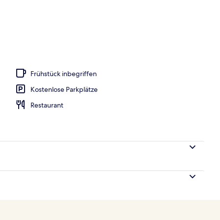
ußenpool (je nach Saison geöffnet)
Frühstück inbegriffen
Kostenlose Parkplätze
Restaurant