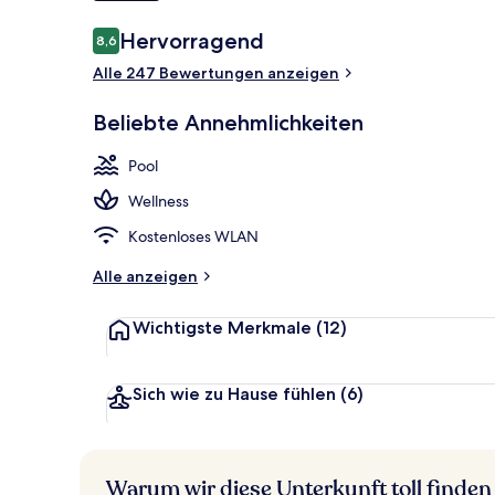
Bewertungen
Hervorragend
8,6
8,6 von 10.
Innenpool, A
Alle 247 Bewertungen anzeigen
Beliebte Annehmlichkeiten
Pool
Wellness
Kostenloses WLAN
Alle anzeigen
Wichtigste Merkmale
(12)
Sich wie zu Hause fühlen
(6)
Warum wir diese Unterkunft toll finden