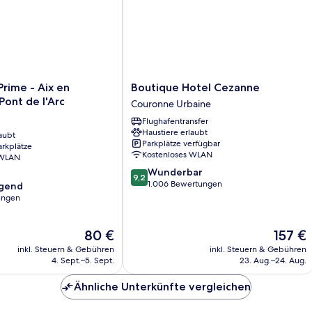
Boutique
rime - Aix en
Boutique Hotel Cezanne
Hotel
Pont de l'Arc
Couronne Urbaine
Cezanne
Flughafentransfer
Couronne
Haustiere erlaubt
aubt
Urbaine
Parkplätze verfügbar
arkplätze
Kostenloses WLAN
 WLAN
9.2
Wunderbar
9,2
von
1.006 Bewertungen
agend
10,
ungen
Wunderbar,
1.006
,
Der
Der
80 €
157 €
Bewertungen
Preis
Preis
inkl. Steuern & Gebühren
inkl. Steuern & Gebühren
beträgt
beträgt
4. Sept.–5. Sept.
23. Aug.–24. Aug.
80 €
157 €
Ähnliche Unterkünfte vergleichen