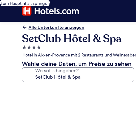
Zum Hauptinhalt springen
Alle Unterkünfte anzeigen
SetClub Hôtel & Spa
4.0-
Sterne-
Hotel in Aix-en-Provence mit 2 Restaurants und Wellnessbe
Unterkunft
Wähle deine Daten, um Preise zu sehen
Wo soll’s hingehen?
Fotogalerie
von
SetClub
Hôtel
&
Spa