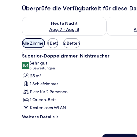
Überprüfe die Verfügbarkeit für diese D
Überprüfe die Verfügbarkeit für heute Nacht, Aug. 7
Überprüfe die
Heute Nacht
Aug. 7 - Aug. 8
A
Verfügbare
Alle Zimmer
1 Bett
2 Betten
Filter
Alle
Superior-Doppelzimmer, Nichtr
für
4
Superior-Doppelzimmer, Nichtraucher
Fotos
Zimmer
Sehr gut
für
8,4
8,4 von 10
(5
5 Bewertungen
Superior-
Bewertungen)
25 m²
Doppelzimmer,
1 Schlafzimmer
Nichtraucher
Platz für 2 Personen
anzeigen
1 Queen-Bett
Kostenloses WLAN
Weitere
Weitere Details
Details
für
Superior-