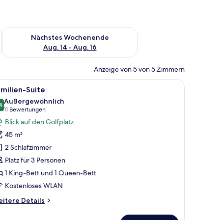
es Wochenende, Aug. 7 - Aug. 9.
Überprüfe die Verfügbarkeit für nächstes Wochenende, Aug. 1
Nächstes Wochenende
Aug. 14 - Aug. 16
Anzeige von 5 von 5 Zimmern
ybetten
lungsvorhänge, schallisolierte Zimmer, Babybetten
le
Familien-Suite | Schreibtisch, Verdunkelungsv
5
milien-Suite
otos
Außergewöhnlich
ür
4
9,4 von 10
(11
11 Bewertungen
amilien-
Bewertungen)
Blick auf den Golfplatz
uite
45 m²
nzeigen
2 Schlafzimmer
Platz für 3 Personen
1 King-Bett und 1 Queen-Bett
Kostenloses WLAN
itere
itere Details
tails
r