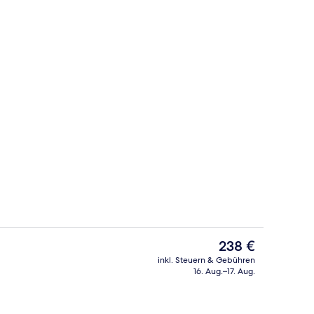
Restaurant
Der
238 €
aktuelle
inkl. Steuern & Gebühren
Preis
16. Aug.–17. Aug.
Fitnessstudio
beträgt
238 €.