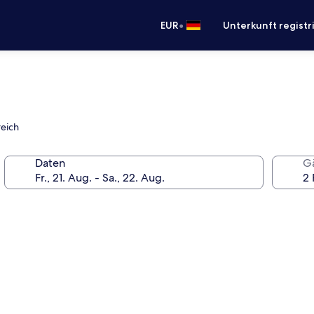
•
EUR
Unterkunft registr
reich
Daten
G