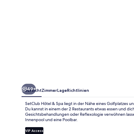
49+
Übersicht
Zimmer
Lage
Richtlinien
SetClub Hôtel & Spa liegt in der Nähe eines Golfplatzes 
Du kannst in einem der 2 Restaurants etwas essen und d
Gesichtsbehandlungen oder Reflexologie verwöhnen lasse
Innenpool und eine Poolbar.
VIP Access