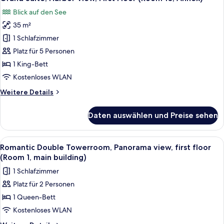
Fotos
floor,
Blick auf den See
Harbour
für
view
35 m²
Grand
(Room
Suite,
1 Schlafzimmer
16,
Harbor
Annex)
Platz für 5 Personen
View,
1 King-Bett
First
Kostenloses WLAN
Floor
Weitere
Weitere Details
(Room
Details
10,
für
Daten auswählen und Preise sehen
Annex)
Grand
Suite,
anzeigen
Harbor
Alle
Ein Schlafzimmer mit einem Himmelbet
8
View,
Romantic Double Towerroom, Panorama view, first floor
Fotos
First
(Room 1, main building)
Floor
für
1 Schlafzimmer
(Room
Romantic
10,
Platz für 2 Personen
Double
Annex)
1 Queen-Bett
Towerroom,
Panorama
Kostenloses WLAN
view,