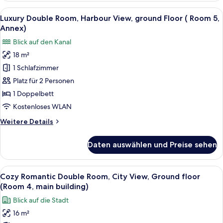
anzeigen
Room,
Alle
Ein Schlafzimmer mit Bett, Nachttisch
13
Harbor
Luxury Double Room, Harbour View, ground Floor ( Room 5,
Fotos
View,
Annex)
First
für
Blick auf den Kanal
floor
Luxury
(Room
18 m²
Double
7,
1 Schlafzimmer
Room,
Annex)
Harbour
Platz für 2 Personen
View,
1 Doppelbett
ground
Kostenloses WLAN
Floor
Weitere
Weitere Details
(
Details
Room
für
Daten auswählen und Preise sehen
Luxury
5,
Double
Annex)
Room,
Alle
Ein ordentlich eingerichtetes Schlafzi
anzeigen
6
Harbour
Cozy Romantic Double Room, City View, Ground floor
Fotos
View,
(Room 4, main building)
ground
für
Blick auf die Stadt
Floor
Cozy
(
16 m²
Romantic
Room