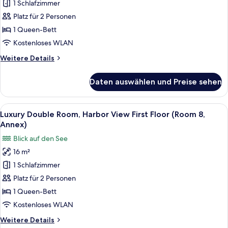
1 Schlafzimmer
Double
5,
Annex)
Room,
Platz für 2 Personen
City
1 Queen-Bett
View,
Kostenloses WLAN
Ground
Weitere
Weitere Details
floor
Details
(Room
für
Daten auswählen und Preise sehen
Cozy
4,
Romantic
main
Double
Alle
Ein ordentlich bezogenes Bett mit Ba
building)
6
Room,
Luxury Double Room, Harbor View First Floor (Room 8,
Fotos
anzeigen
City
Annex)
View,
für
Blick auf den See
Ground
Luxury
floor
16 m²
Double
(Room
1 Schlafzimmer
Room,
4,
main
Harbor
Platz für 2 Personen
building)
View
1 Queen-Bett
First
Kostenloses WLAN
Floor
Weitere
Weitere Details
(Room