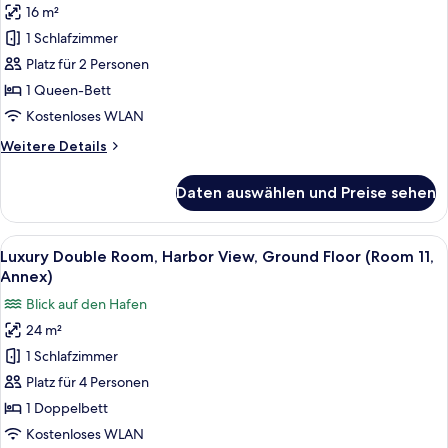
(
16 m²
Double
Room
1 Schlafzimmer
Room,
15,
Annex)
Harbor
Platz für 2 Personen
View,
1 Queen-Bett
Ground
Kostenloses WLAN
Floor
Weitere
Weitere Details
(Room
Details
6,
für
Daten auswählen und Preise sehen
Luxury
Annex
Double
)
Room,
Alle
Ein Hotelzimmer mit einem großen Bett,
anzeigen
8
Harbor
Luxury Double Room, Harbor View, Ground Floor (Room 11,
Fotos
View,
Annex)
Ground
für
Blick auf den Hafen
Floor
Luxury
(Room
24 m²
Double
6,
1 Schlafzimmer
Room,
Annex
)
Harbor
Platz für 4 Personen
View,
1 Doppelbett
Ground
Kostenloses WLAN