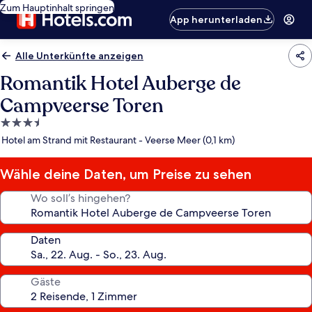
Zum Hauptinhalt springen
App herunterladen
Alle Unterkünfte anzeigen
Romantik Hotel Auberge de
Campveerse Toren
3.5-
Sterne-
Hotel am Strand mit Restaurant - Veerse Meer (0,1 km)
Unterkunft
Wähle deine Daten, um Preise zu sehen
Wo soll’s hingehen?
Daten
Gäste