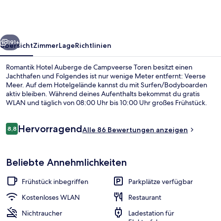
de
Campveerse
Toren
rück
Weiter
191+
Übersicht
Zimmer
Lage
Richtlinien
Romantik Hotel Auberge de Campveerse Toren besitzt einen
Jachthafen und Folgendes ist nur wenige Meter entfernt: Veerse
Meer. Auf dem Hotelgelände kannst du mit Surfen/Bodyboarden
aktiv bleiben. Während deines Aufenthalts bekommst du gratis
WLAN und täglich von 08:00 Uhr bis 10:00 Uhr großes Frühstück.
Dieses Hotel im historischen Stil bietet eine Terrasse und einen
Garten.
Bewertungen
Hervorragend
8,8
Alle 86 Bewertungen anzeigen
8,8 von 10.
Außenbereich
Beliebte Annehmlichkeiten
Frühstück inbegriffen
Parkplätze verfügbar
Kostenloses WLAN
Restaurant
Nichtraucher
Ladestation für