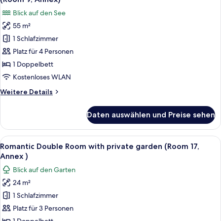
first
für
Blick auf den See
floor
Romantic
(Room
55 m²
Suite
2,
1 Schlafzimmer
with
main
building)
fireplace,
Platz für 4 Personen
Harbour
1 Doppelbett
view,
Kostenloses WLAN
Ground
Weitere
Weitere Details
floor
Details
(Room
für
Daten auswählen und Preise sehen
Romantic
9,
Suite
Annex)
with
Alle
Ein gemütliches Zimmer mit einem Bet
anzeigen
18
fireplace,
Romantic Double Room with private garden (Room 17,
Fotos
Harbour
Annex )
view,
für
Blick auf den Garten
Ground
Romantic
floor
24 m²
Double
(Room
1 Schlafzimmer
Room
9,
Annex)
with
Platz für 3 Personen
private