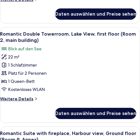
(Room
Details
3,
für
Daten auswählen und Preise sehen
Luxury
main
Double
building)
Room,
Alle
Ein Hotelzimmer mit einem Bett, eine
anzeigen
7
City
Romantic Double Towerroom, Lake View, first floor (Room
Fotos
View,
2, main building)
Ground
für
Blick auf den See
Floor
Romantic
(Room
22 m²
Double
3,
1 Schlafzimmer
Towerroom,
main
building)
Lake
Platz für 2 Personen
View,
1 Queen-Bett
first
Kostenloses WLAN
floor
Weitere
Weitere Details
(Room
Details
2,
für
Daten auswählen und Preise sehen
Romantic
main
Double
building)
Towerroom,
Alle
Ein Essbereich mit einem runden Tisch
anzeigen
10
Lake
Romantic Suite with fireplace, Harbour view, Ground floor
Fotos
View,
(Room 9, Annex)