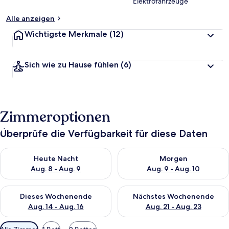
Elektrofahrzeuge
Alle anzeigen
Wichtigste Merkmale
(12)
Sich wie zu Hause fühlen
(6)
Zimmeroptionen
Überprüfe die Verfügbarkeit für diese Daten
Überprüfe die Verfügbarkeit für heute Nacht, Aug. 8 - Aug. 9.
Überprüfe die Verfügbarkeit f
Heute Nacht
Morgen
Aug. 8 - Aug. 9
Aug. 9 - Aug. 10
Überprüfe die Verfügbarkeit für dieses Wochenende, Aug. 14 -
Überprüfe die Verfügbarkeit f
Dieses Wochenende
Nächstes Wochenende
Aug. 14 - Aug. 16
Aug. 21 - Aug. 23
Verfügbare