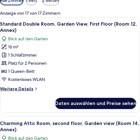
Alle Zimmer
1 Bett
2 Betten
Filter
für
Anzeige von 17 von 17 Zimmern
Zimmer
Alle
Ein Hotelzimmer mit einem Bett, eine
10
Standard Double Room, Garden View, First Floor (Room 12,
Fotos
Annex)
für
Blick auf den Garten
Standard
16 m²
Double
1 Schlafzimmer
Room,
Garden
Platz für 2 Personen
View,
1 Queen-Bett
First
Kostenloses WLAN
Floor
Weitere
Weitere Details
(Room
Details
12,
für
Daten auswählen und Preise sehen
Standard
Annex)
Double
anzeigen
Room,
Alle
Ein Schlafzimmer mit Bett, Kissen, e
6
Garden
Charming Attic Room, second floor, Garden view (Room 14,
Fotos
View,
Annex)
First
für
Blick auf den Garten
Floor