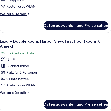
1 Doppelbett
garden
Kostenloses WLAN
(Room
Weitere
Weitere Details
17,
Details
Annex
für
Daten auswählen und Preise sehen
Romantic
)
Double
anzeigen
Room
Alle
Ein Hotelzimmer mit einem großen Bet
10
with
Luxury Double Room, Harbor View, First floor (Room 7,
Fotos
private
Annex)
garden
für
Blick auf den Hafen
(Room
Luxury
17,
18 m²
Double
Annex
1 Schlafzimmer
Room,
)
Harbor
Platz für 2 Personen
View,
2 Einzelbetten
First
Kostenloses WLAN
floor
Weitere
Weitere Details
(Room
Details
7,
für
Daten auswählen und Preise sehen
Luxury
Annex)
Double