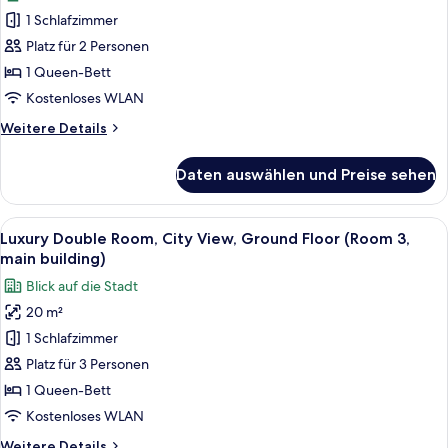
Charming
(Room
1 Schlafzimmer
Attic
12,
Platz für 2 Personen
Room,
Annex)
second
1 Queen-Bett
floor,
Kostenloses WLAN
Garden
Weitere
Weitere Details
view
Details
(Room
für
Daten auswählen und Preise sehen
Charming
14,
Attic
Annex)
Room,
Alle
Ein Schlafzimmer mit Bett, einem Sess
anzeigen
7
second
Luxury Double Room, City View, Ground Floor (Room 3,
Fotos
floor,
main building)
Garden
für
Blick auf die Stadt
view
Luxury
(Room
20 m²
Double
14,
1 Schlafzimmer
Room,
Annex)
City
Platz für 3 Personen
View,
1 Queen-Bett
Ground
Kostenloses WLAN
Floor
Weitere
Weitere Details