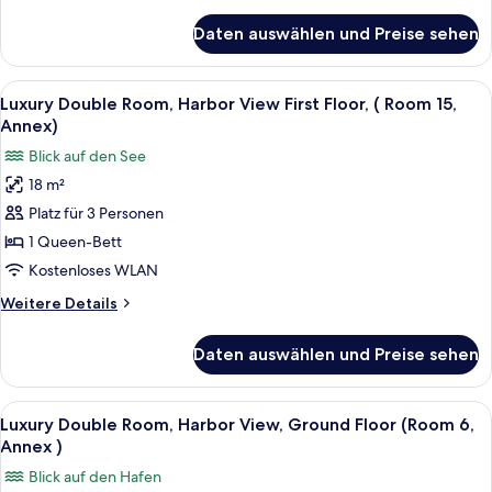
Details
8,
für
Daten auswählen und Preise sehen
Luxury
Annex)
Double
anzeigen
Room,
Alle
Ein Hotelzimmer mit Bett, Sessel, Sch
7
Harbor
Luxury Double Room, Harbor View First Floor, ( Room 15,
Fotos
View
Annex)
First
für
Blick auf den See
Floor
Luxury
(Room
18 m²
Double
8,
Platz für 3 Personen
Room,
Annex)
Harbor
1 Queen-Bett
View
Kostenloses WLAN
First
Weitere
Weitere Details
Floor,
Details
(
für
Daten auswählen und Preise sehen
Luxury
Room
Double
15,
Room,
Alle
Ein Schlafzimmer mit Bett, Nachttisch
Annex)
7
Harbor
Luxury Double Room, Harbor View, Ground Floor (Room 6,
Fotos
View
anzeigen
Annex )
First
für
Blick auf den Hafen
Floor,
Luxury