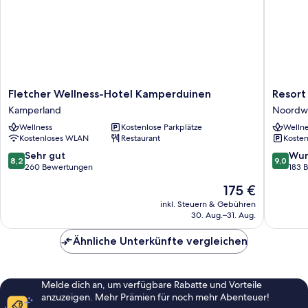
1001,
main
building)
Fletcher
Resort
Fletcher Wellness-Hotel Kamperduinen
Resort
Wellness-
Land
Kamperland
Noordwe
Hotel
en
Wellness
Kostenlose Parkplätze
Wellne
Kamperduinen
Zee
Kostenloses WLAN
Restaurant
Kosten
Kamperland
Noordwe
8.2
9.0
Sehr gut
Wun
8,2
9,0
von
von
260 Bewertungen
183 
10,
10,
Der
175 €
Sehr
Wunder
Preis
gut,
183
inkl. Steuern & Gebühren
beträgt
30. Aug.–31. Aug.
260
Bewert
175 €
Bewertungen
Ähnliche Unterkünfte vergleichen
Melde dich an, um verfügbare Rabatte und Vorteile
anzuzeigen. Mehr Prämien für noch mehr Abenteuer!