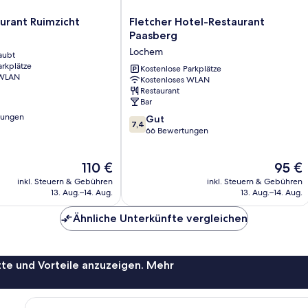
Fletcher
urant Ruimzicht
Fletcher Hotel-Restaurant
Hotel-
Paasberg
Restaurant
Lochem
aubt
Paasberg
arkplätze
Lochem
Kostenlose Parkplätze
 WLAN
Kostenloses WLAN
Restaurant
Bar
tungen
7.4
Gut
7,4
von
66 Bewertungen
10,
Gut,
Der
Der
110 €
95 €
66
Preis
Preis
Bewertungen
inkl. Steuern & Gebühren
inkl. Steuern & Gebühren
beträgt
beträgt
13. Aug.–14. Aug.
13. Aug.–14. Aug.
110 €
95 €
Ähnliche Unterkünfte vergleichen
te und Vorteile anzuzeigen. Mehr