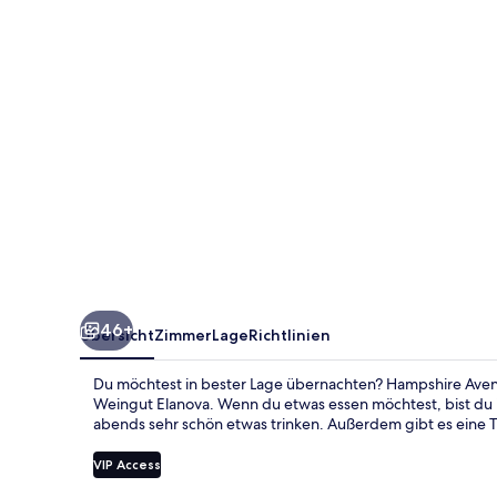
46+
Übersicht
Zimmer
Lage
Richtlinien
Du möchtest in bester Lage übernachten? Hampshire Avenar
Weingut Elanova. Wenn du etwas essen möchtest, bist du 
abends sehr schön etwas trinken. Außerdem gibt es eine T
VIP Access