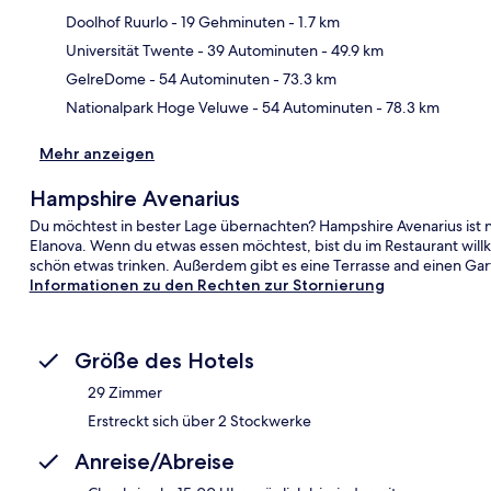
Doolhof Ruurlo
- 19 Gehminuten
- 1.7 km
Kar
Universität Twente
- 39 Autominuten
- 49.9 km
GelreDome
- 54 Autominuten
- 73.3 km
Nationalpark Hoge Veluwe
- 54 Autominuten
- 78.3 km
Mehr anzeigen
Hampshire Avenarius
Du möchtest in bester Lage übernachten? Hampshire Avenarius ist 
Elanova. Wenn du etwas essen möchtest, bist du im Restaurant wil
schön etwas trinken. Außerdem gibt es eine Terrasse and einen Gar
Informationen zu den Rechten zur Stornierung
Größe des Hotels
29 Zimmer
Erstreckt sich über 2 Stockwerke
Anreise/Abreise