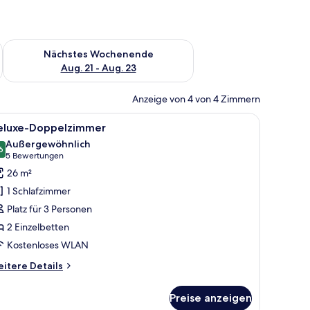
es Wochenende, Aug. 14 - Aug. 16.
Überprüfe die Verfügbarkeit für nächstes Wochenende, Aug. 2
Nächstes Wochenende
Aug. 21 - Aug. 23
Anzeige von 4 von 4 Zimmern
her und einem fenster mit Vorhängen.
, zwei Stühlen, einem Schreibtisch, einem Kleiderschrank und einem Fernse
le
Ein Hotelzimmer mit einem großen Bett, eine
6
eluxe-Doppelzimmer
otos
Außergewöhnlich
ür
6
9,6 von 10
(5
5 Bewertungen
eluxe-
Bewertungen)
26 m²
oppelzimmer
1 Schlafzimmer
nzeigen
Platz für 3 Personen
2 Einzelbetten
Kostenloses WLAN
itere
itere Details
tails
r
Preise anzeigen
luxe-