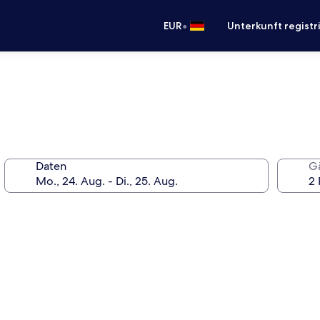
•
EUR
Unterkunft registr
Daten
G