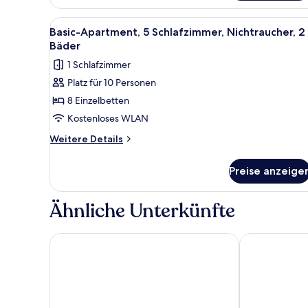
Zimmer
Alle
Ein Hotelzimmer mit einem Bet
6
Basic-Apartment, 5 Schlafzimmer, Nichtraucher, 2
Fotos
Bäder
für
1 Schlafzimmer
Basic-
Platz für 10 Personen
Apartment,
8 Einzelbetten
5 Schlafzimmer,
Nichtraucher,
Kostenloses WLAN
2
Weitere
Weitere Details
Bäder
Details
für
anzeigen
Preise anzeige
Basic-
Apartment,
5 Schlafzimmer,
Ähnliche Unterkünfte
Nichtraucher,
2
Bäder
Fletcher Hotel-Restaurant De Scheperskamp
Hotel Restaur