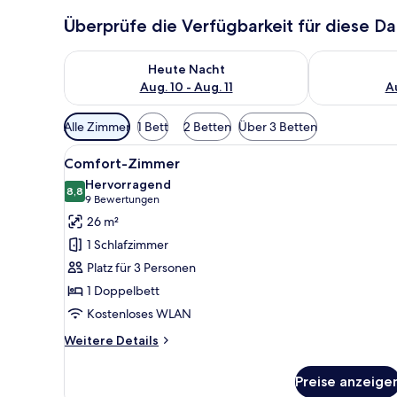
Überprüfe die Verfügbarkeit für diese D
Überprüfe die Verfügbarkeit für heute Nacht, Aug. 10
Überprüfe die
Heute Nacht
Aug. 10 - Aug. 11
Au
Verfügbare
Alle Zimmer
1 Bett
2 Betten
Über 3 Betten
Filter
Alle
Ein Hotelzimmer mit einem Dop
für
5
Comfort-Zimmer
Fotos
Zimmer
Hervorragend
für
8,8
8,8 von 10
(9
9 Bewertungen
Comfort-
Bewertungen)
26 m²
Zimmer
1 Schlafzimmer
anzeigen
Platz für 3 Personen
1 Doppelbett
Kostenloses WLAN
Weitere
Weitere Details
Details
für
Preise anzeige
Comfort-