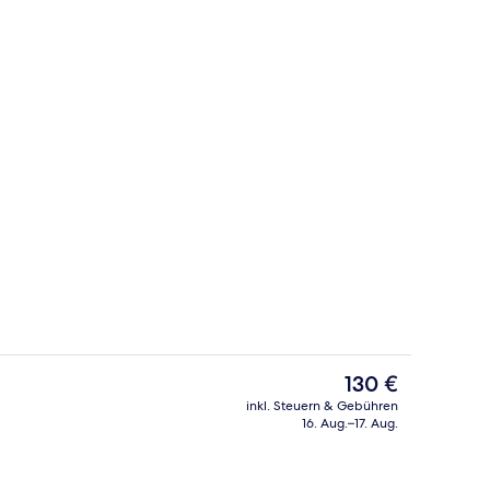
ch
Rezeption
Der
130 €
aktuelle
inkl. Steuern & Gebühren
Preis
16. Aug.–17. Aug.
io
Restaurant
beträgt
130 €.