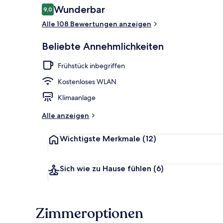
Bewertungen
Wunderbar
9,0
9,0 von 10.
Alle 108 Bewertungen anzeigen
Restaurant
Beliebte Annehmlichkeiten
Frühstück inbegriffen
Kostenloses WLAN
Klimaanlage
Alle anzeigen
Wichtigste Merkmale
(12)
Sich wie zu Hause fühlen
(6)
Zimmeroptionen