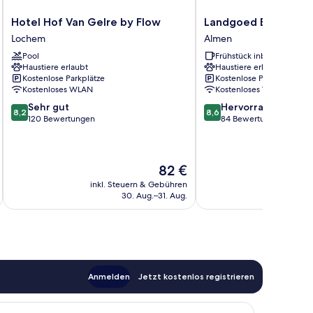
Hotel
Landgoed
Hotel Hof Van Gelre by Flow
Landgoed Ehzerwol
Hof
Ehzerwold
Lochem
Almen
Van
Almen
Pool
Frühstück inbegriffen
Gelre
Haustiere erlaubt
Haustiere erlaubt
by
Kostenlose Parkplätze
Kostenlose Parkplätze
Flow
Kostenloses WLAN
Kostenloses WLAN
Lochem
8.2
8.6
Sehr gut
Hervorragend
8,2
8,6
von
von
120 Bewertungen
84 Bewertungen
10,
10,
Sehr
Hervorragend,
gut,
84
Der
82 €
120
Bewertungen
Preis
Bewertungen
inkl. Steuern & Gebühren
beträgt
30. Aug.–31. Aug.
82 €
Anmelden
Jetzt kostenlos registrieren