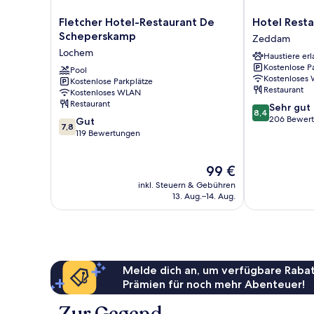
Fletcher
Hotel
Fletcher Hotel-Restaurant De
Hotel Resta
Hotel-
Restaurant
Scheperskamp
Zeddam
Restaurant
Ruimzicht
Lochem
Haustiere erl
De
Zeddam
Kostenlose P
Scheperskamp
Pool
Kostenloses
Kostenlose Parkplätze
Lochem
Restaurant
Kostenloses WLAN
Restaurant
8.4
Sehr gut
8,4
von
206 Bewer
7.8
Gut
7,8
10,
von
119 Bewertungen
Sehr
10,
gut,
Gut,
Der
99 €
206
119
Preis
Bewertungen
Bewertungen
inkl. Steuern & Gebühren
beträgt
13. Aug.–14. Aug.
99 €
Melde dich an, um verfügbare Rabat
Prämien für noch mehr Abenteuer!