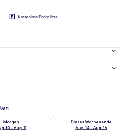
Kostenlose Parkplätze
aten
 - Aug. 10.
 Verfügbarkeit für morgen, Aug. 10 - Aug. 11.
Überprüfe die Verfügbarkeit für dies
Morgen
Dieses Wochenende
g. 10 - Aug. 11
Aug. 14 - Aug. 16