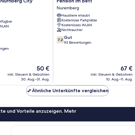
Pension
 Nürnberg City
Pension Im Bett
Im
Nuremberg
Bett
Haustiere erlaubt
Nuremberg
Kostenlose Parkplätze
erfügbar
Kostenloses WLAN
 WLAN
Nichtraucher
7.2
Gut
7,2
von
93 Bewertungen
10,
ungen
Gut,
93
Bewertungen
Der
Der
50 €
67 €
Preis
Preis
inkl. Steuern & Gebühren
inkl. Steuern & Gebühren
beträgt
beträgt
30. Aug.–31. Aug.
10. Aug.–11. Aug.
50 €
67 €
Ähnliche Unterkünfte vergleichen
te und Vorteile anzuzeigen. Mehr