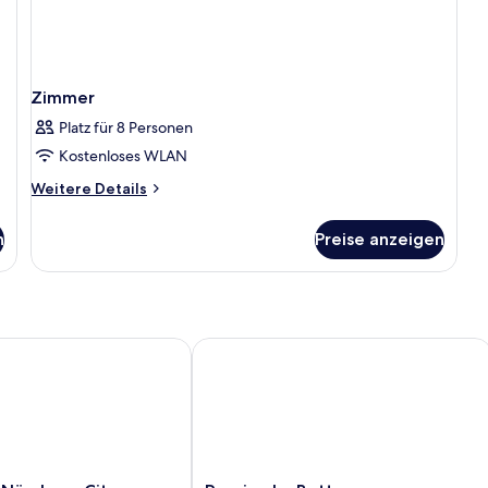
Zimmer
Platz für 8 Personen
Kostenloses WLAN
Weitere
Weitere Details
Details
für
n
Preise anzeigen
Zimmer
ürnberg City Centre
Pension Im Bett