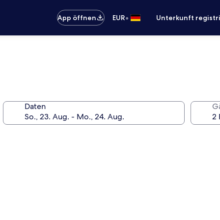
•
App öffnen
EUR
Unterkunft registr
Daten
G