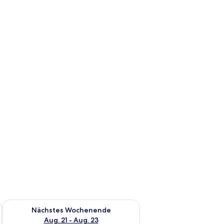
es Wochenende, Aug. 14 - Aug. 16.
Überprüfe die Verfügbarkeit für nächstes Wochenende, Aug. 2
Nächstes Wochenende
Aug. 21 - Aug. 23