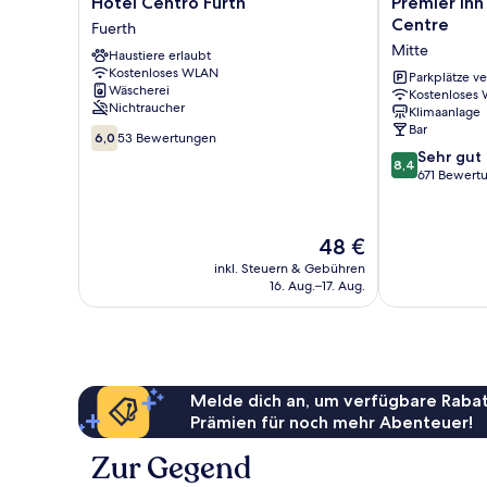
Hotel
Premier
Hotel Centro Fürth
Premier Inn
Centro
Inn
Centre
Fuerth
Fürth
Nürnberg
Mitte
Haustiere erlaubt
Fuerth
City
Kostenloses WLAN
Centre
Parkplätze v
Wäscherei
Kostenloses
Mitte
Nichtraucher
Klimaanlage
Bar
6.0
6,0
53 Bewertungen
von
8.4
Sehr gut
8,4
10,
von
671 Bewert
53
10,
Bewertungen
Sehr
gut,
Der
48 €
671
Preis
inkl. Steuern & Gebühren
Bewertungen
beträgt
16. Aug.–17. Aug.
48 €
Melde dich an, um verfügbare Rabat
Prämien für noch mehr Abenteuer!
Zur Gegend