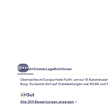
43+
Übersicht
Zimmer
Lage
Richtlinien
Übernachte im Europa Hotel Fürth, um nur 15 Autominuten
Burg. Du kannst dich auf Gratisleistungen wie WLAN und P
Bewertungen
Gut
6,8
6,8 von 10.
Alle 209 Bewertungen anzeigen