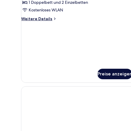
1 Doppelbett und 2 Einzelbetten
Kostenloses WLAN
Weitere
Weitere Details
Details
für
Vierbettzimmer
Preise anzeige