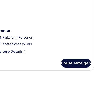
immer
Platz für 4 Personen
Kostenloses WLAN
itere
itere Details
tails
r
Preise anzeigen
immer