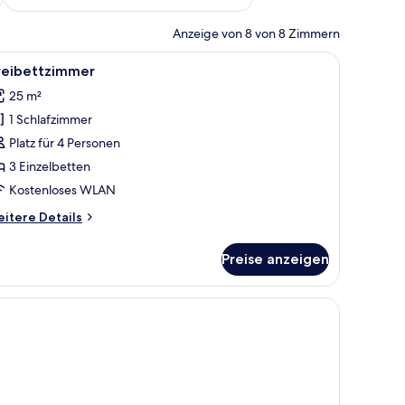
Anzeige von 8 von 8 Zimmern
ttwaren, Schreibtisch, laptopgeeigneter Arbeitsplatz
le
Dreibettzimmer | Allergikerbettwaren, Schreib
3
reibettzimmer
otos
25 m²
ür
1 Schlafzimmer
reibettzimmer
nzeigen
Platz für 4 Personen
3 Einzelbetten
Kostenloses WLAN
itere
itere Details
tails
r
Preise anzeigen
eibettzimmer
waren, Schreibtisch, laptopgeeigneter Arbeitsplatz