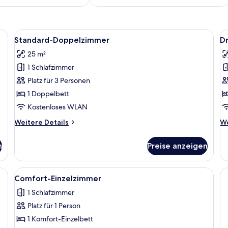
ikerbettwaren, Schreibtisch, laptopgeeigneter Arbeitsplatz
Alle
Standard-Doppelzimmer | Allergikerbe
Al
4
Standard-Doppelzimmer
D
Fotos
F
25 m²
für
f
1 Schlafzimmer
Standard-
D
Doppelzimmer
a
Platz für 3 Personen
anzeigen
1 Doppelbett
Kostenloses WLAN
Weitere
We
Weitere Details
We
Details
De
für
fü
n
Preise anzeigen
Standard-
Dr
Doppelzimmer
twaren, Schreibtisch, laptopgeeigneter Arbeitsplatz
Alle
Comfort-Einzelzimmer | Allergikerbett
6
Comfort-Einzelzimmer
Fotos
1 Schlafzimmer
für
Platz für 1 Person
Comfort-
Einzelzimmer
1 Komfort-Einzelbett