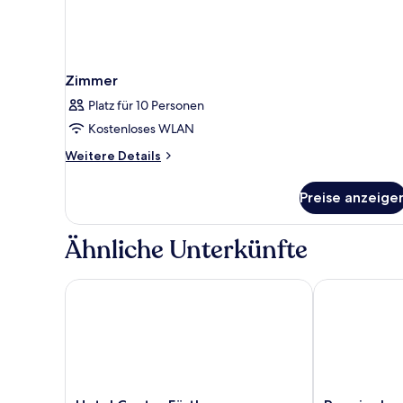
Zimmer
Platz für 10 Personen
Kostenloses WLAN
Weitere
Weitere Details
Details
für
Preise anzeige
Zimmer
Ähnliche Unterkünfte
Hotel Centro Fürth
Premier Inn N