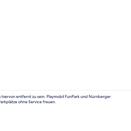
Eingangsber
 hiervon entfernt zu sein: Playmobil FunPark und Nürnberger
arkplätze ohne Service freuen.
Sitzecke in 