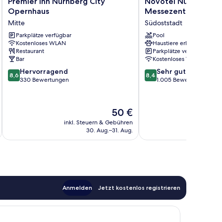
Premier
Novotel
Premier Inn Nürnberg City
Novotel Nuernberg
Inn
Nuernberg
Opernhaus
Messezentrum
Nürnberg
Messezentrum
Mitte
Südoststadt
City
Südoststadt
Opernhaus
Parkplätze verfügbar
Pool
Kostenloses WLAN
Haustiere erlaubt
Mitte
Restaurant
Parkplätze verfügbar
Bar
Kostenloses WLAN
8.6
8.4
Hervorragend
Sehr gut
8,6
8,4
von
von
330 Bewertungen
1.005 Bewertungen
10,
10,
Hervorragend,
Sehr
330
gut,
Der
50 €
Bewertungen
1.005
Preis
inkl. Steuern & Gebühren
inkl. S
Bewertungen
beträgt
30. Aug.–31. Aug.
50 €
Anmelden
Jetzt kostenlos registrieren