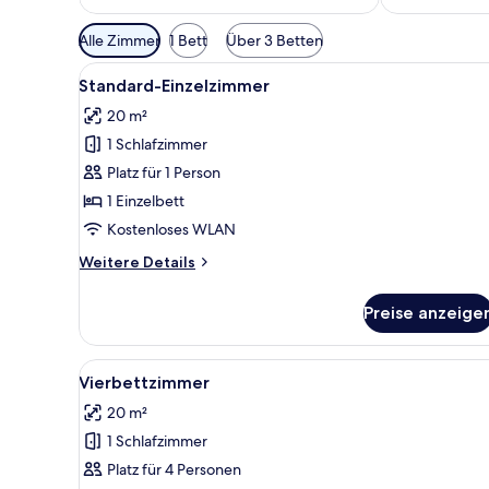
Verfügbare
Alle Zimmer
1 Bett
Über 3 Betten
Filter
Alle
Standard-Einzelzimmer | Allerg
für
2
Standard-Einzelzimmer
Fotos
Zimmer
20 m²
für
1 Schlafzimmer
Standard-
Einzelzimmer
Platz für 1 Person
anzeigen
1 Einzelbett
Kostenloses WLAN
Weitere
Weitere Details
Details
für
Preise anzeige
Standard-
Einzelzimmer
Alle
Vierbettzimmer | Allergikerbet
5
Vierbettzimmer
Fotos
20 m²
für
1 Schlafzimmer
Vierbettzimmer
anzeigen
Platz für 4 Personen