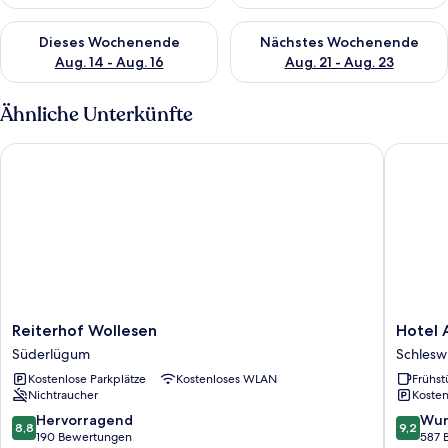
Überprüfe die Verfügbarkeit für dieses Wochenende, Aug. 14 -
Überprüfe die Verfügbarkeit f
Dieses Wochenende
Nächstes Wochenende
Aug. 14 - Aug. 16
Aug. 21 - Aug. 23
Ähnliche Unterkünfte
Reiterhof Wollesen
Hotel Al
Reiterhof
Hotel
Reiterhof Wollesen
Hotel 
Wollesen
Alter
Süderlügum
Schlesw
Süderlügum
Kreisba
Kostenlose Parkplätze
Kostenloses WLAN
Frühst
Schlesw
Nichtraucher
Kosten
8.8
9.2
Hervorragend
Wun
8,8
9,2
von
von
190 Bewertungen
587 