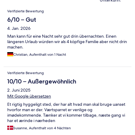
Unterkunft
Bewertungen
Verifizierte Bewertung
6/10 – Gut
4. Jan. 2026
Man kann für eine Nacht sehr gut drin übernachten. Einen
längeren Urlaub würden wir als 4 köpfige Familie aber nicht drin
machen.
Christian, Aufenthalt von 1 Nacht
Verifizierte Bewertung
10/10 – Außergewöhnlich
2. Juni 2025
Mit Google übersetzen
Et rigtig hyggeligt sted, der har alt hvad man skal bruge uanset
hvorfor man er der. Værtsparret er venlige og
imødekommende. Tænker at vi kommer tilbage, næste gang vi
har et ærinde i nærheden
Susanne, Aufenthalt von 4 Nächten