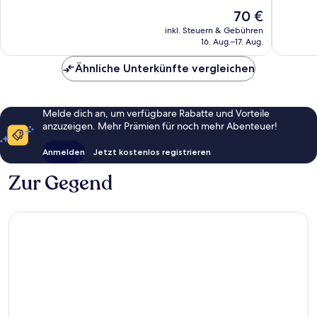
10,
10,
Der
70 €
Hervorragend,
Wunder
Preis
190
587
inkl. Steuern & Gebühren
beträgt
16. Aug.–17. Aug.
Bewertungen
Bewert
70 €
Ähnliche Unterkünfte vergleichen
Melde dich an, um verfügbare Rabatte und Vorteile
anzuzeigen. Mehr Prämien für noch mehr Abenteuer!
Anmelden
Jetzt kostenlos registrieren
Zur Gegend