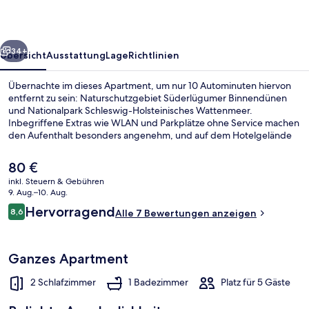
rück
Weiter
34+
Übersicht
Ausstattung
Lage
Richtlinien
Übernachte im dieses Apartment, um nur 10 Autominuten hiervon
entfernt zu sein: Naturschutzgebiet Süderlügumer Binnendünen
und Nationalpark Schleswig-Holsteinisches Wattenmeer.
Inbegriffene Extras wie WLAN und Parkplätze ohne Service machen
den Aufenthalt besonders angenehm, und auf dem Hotelgelände
kannst du mit Wandern und Radfahren aktiv bleiben. Darüber
hinaus besticht sie durch eine Terrasse, einen Garten und einen
Der
80 €
Flachbildfernseher.
aktuelle
inkl. Steuern & Gebühren
Preis
9. Aug.–10. Aug.
Unterkunftsgelände
beträgt
Bewertungen
Hervorragend
8,6
Alle 7 Bewertungen anzeigen
80 €.
8,6 von 10.
Ganzes Apartment
2 Schlafzimmer
1 Badezimmer
Platz für 5 Gäste