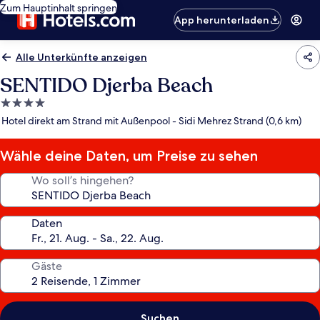
Zum Hauptinhalt springen
App herunterladen
Alle Unterkünfte anzeigen
SENTIDO Djerba Beach
4.0-
Sterne-
Hotel direkt am Strand mit Außenpool - Sidi Mehrez Strand (0,6 km)
Unterkunft
Wähle deine Daten, um Preise zu sehen
Wo soll’s hingehen?
Daten
Gäste
Suchen