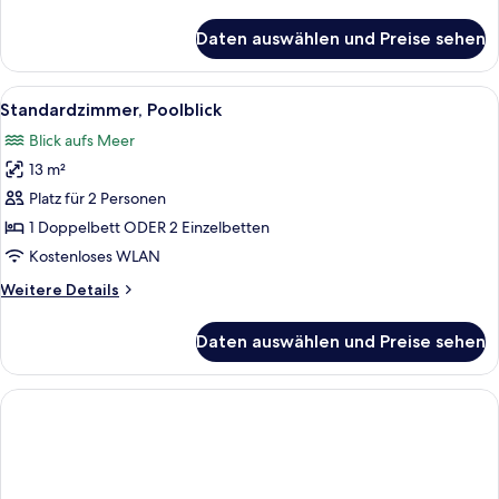
Details
für
Daten auswählen und Preise sehen
Standardzimmer
Alle
Zimmersafe, kostenloses WLAN, Bett
4
Standardzimmer, Poolblick
Fotos
Blick aufs Meer
für
13 m²
Standardzimmer,
Poolblick
Platz für 2 Personen
anzeigen
1 Doppelbett ODER 2 Einzelbetten
Kostenloses WLAN
Weitere
Weitere Details
Details
für
Daten auswählen und Preise sehen
Standardzimmer,
Poolblick