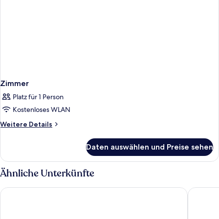
Zimmer
Platz für 1 Person
Kostenloses WLAN
Weitere
Weitere Details
Details
für
Daten auswählen und Preise sehen
Zimmer
Ähnliche Unterkünfte
Djerba Golf Resort & Spa
Iberosta