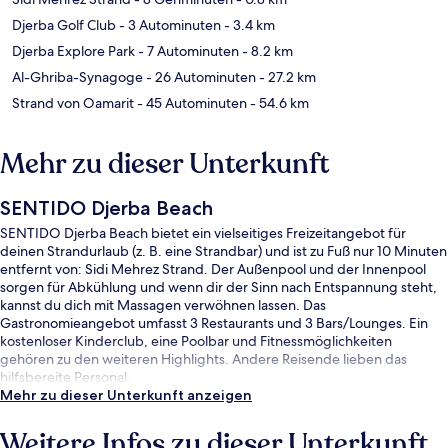
Djerba Golf Club
- 3 Autominuten
- 3.4 km
Djerba Explore Park
- 7 Autominuten
- 8.2 km
Al-Ghriba-Synagoge
- 26 Autominuten
- 27.2 km
Strand von Oamarit
- 45 Autominuten
- 54.6 km
Mehr zu dieser Unterkunft
SENTIDO Djerba Beach
SENTIDO Djerba Beach bietet ein vielseitiges Freizeitangebot für
deinen Strandurlaub (z. B. eine Strandbar) und ist zu Fuß nur 10 Minuten
entfernt von: Sidi Mehrez Strand. Der Außenpool und der Innenpool
sorgen für Abkühlung und wenn dir der Sinn nach Entspannung steht,
kannst du dich mit Massagen verwöhnen lassen. Das
Gastronomieangebot umfasst 3 Restaurants und 3 Bars/Lounges. Ein
kostenloser Kinderclub, eine Poolbar und Fitnessmöglichkeiten
gehören zu den weiteren Highlights. Andere Reisende lieben das
hilfsbereite Personal.
Mehr zu dieser Unterkunft anzeigen
Weitere Infos zu dieser Unterkunft