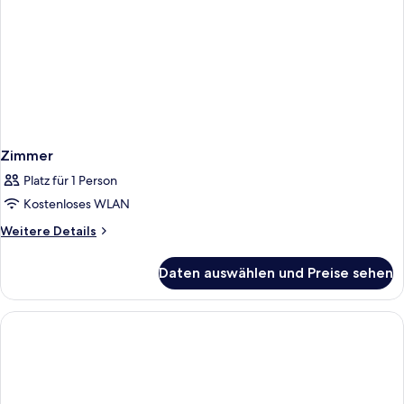
Zimmer
Platz für 1 Person
Kostenloses WLAN
Weitere
Weitere Details
Details
für
Daten auswählen und Preise sehen
Zimmer