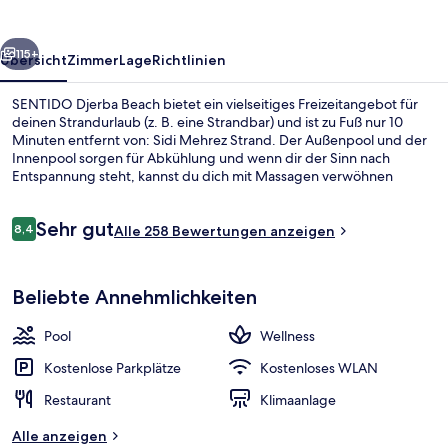
rück
Weiter
115+
Übersicht
Zimmer
Lage
Richtlinien
SENTIDO Djerba Beach bietet ein vielseitiges Freizeitangebot für
deinen Strandurlaub (z. B. eine Strandbar) und ist zu Fuß nur 10
Minuten entfernt von: Sidi Mehrez Strand. Der Außenpool und der
Innenpool sorgen für Abkühlung und wenn dir der Sinn nach
Entspannung steht, kannst du dich mit Massagen verwöhnen
lassen. Das Gastronomieangebot umfasst 3 Restaurants und 3
Bars/Lounges. Ein kostenloser Kinderclub, eine Poolbar und
Bewertungen
Sehr gut
Fitnessmöglichkeiten gehören zu den weiteren Highlights. Andere
8,4
Alle 258 Bewertungen anzeigen
8,4 von 10.
Reisende lieben das hilfsbereite Personal.
Innenpool, Außenpool
Beliebte Annehmlichkeiten
Pool
Wellness
Kostenlose Parkplätze
Kostenloses WLAN
Restaurant
Klimaanlage
Alle anzeigen