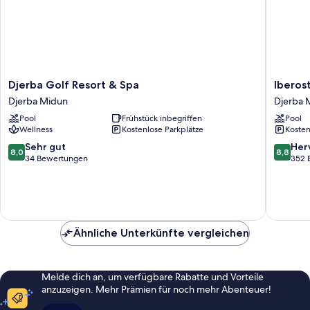
Djerba
Iberosta
Djerba Golf Resort & Spa
Iberos
Golf
Waves
Djerba Midun
Djerba 
Resort
Mehari
Pool
Frühstück inbegriffen
Pool
&
Djerba
Wellness
Kostenlose Parkplätze
Kosten
Spa
Djerba
Djerba
Midun
8.0
8.8
Sehr gut
Her
8,0
8,8
Midun
von
von
34 Bewertungen
352 
10,
10,
Sehr
Hervorr
gut,
352
34
Bewert
Bewertungen
Ähnliche Unterkünfte vergleichen
Melde dich an, um verfügbare Rabatte und Vorteile
anzuzeigen. Mehr Prämien für noch mehr Abenteuer!