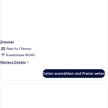
Zimmer
Platz für 1 Person
Kostenloses WLAN
Weitere
Weitere Details
Details
für
Daten auswählen und Preise sehen
Zimmer