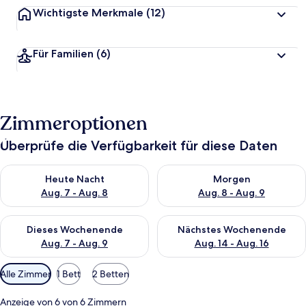
Wichtigste Merkmale
(12)
Für Familien
(6)
Zimmeroptionen
Überprüfe die Verfügbarkeit für diese Daten
Überprüfe die Verfügbarkeit für heute Nacht, Aug. 7 - Aug. 8.
Überprüfe die Verfügbarkeit f
Heute Nacht
Morgen
Aug. 7 - Aug. 8
Aug. 8 - Aug. 9
Überprüfe die Verfügbarkeit für dieses Wochenende, Aug. 7 - 
Überprüfe die Verfügbarkeit f
Dieses Wochenende
Nächstes Wochenende
Aug. 7 - Aug. 9
Aug. 14 - Aug. 16
Verfügbare
Alle Zimmer
1 Bett
2 Betten
Filter
für
Anzeige von 6 von 6 Zimmern