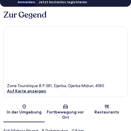
Anmelden
Jetzt kostenlos registrieren
Zur Gegend
Zone Touristique B P 381, Djerba, Djerba Midun, 4180
Auf Karte anzeigen
Karte
In der Umgebung
Fortbewegung vor
Restaurants
Ort
Sidi Mehrez Strand
- 8 Gehminuten
- 0.8 km