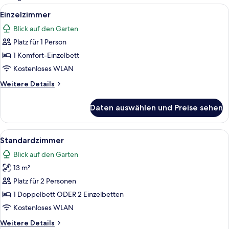
Zimmer
Alle
Zimmersafe, kostenloses WLAN, Bett
3
Einzelzimmer
Fotos
Blick auf den Garten
für
Platz für 1 Person
Einzelzimmer
anzeigen
1 Komfort-Einzelbett
Kostenloses WLAN
Weitere
Weitere Details
Details
für
Daten auswählen und Preise sehen
Einzelzimmer
Alle
Zimmersafe, kostenloses WLAN, Bett
3
Standardzimmer
Fotos
Blick auf den Garten
für
13 m²
Standardzimmer
anzeigen
Platz für 2 Personen
1 Doppelbett ODER 2 Einzelbetten
Kostenloses WLAN
Weitere
Weitere Details