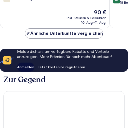
von
von
18 B
10,
10,
Der
90 €
83
Außerge
Preis
Bewertungen
18
inkl. Steuern & Gebühren
beträgt
10. Aug.–11. Aug.
Bewert
90 €
Ähnliche Unterkünfte vergleichen
Melde dich an, um verfügbare Rabatte und Vorteile
anzuzeigen. Mehr Prämien für noch mehr Abenteuer!
Anmelden
Jetzt kostenlos registrieren
Zur Gegend