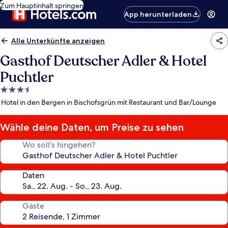
Zum Hauptinhalt springen
App herunterladen
Alle Unterkünfte anzeigen
Gasthof Deutscher Adler & Hotel
Puchtler
3.5-
Sterne-
Hotel in den Bergen in Bischofsgrün mit Restaurant und Bar/Lounge
Unterkunft
Wähle deine Daten, um Preise zu sehen
Wo soll’s hingehen?
Daten
Gäste