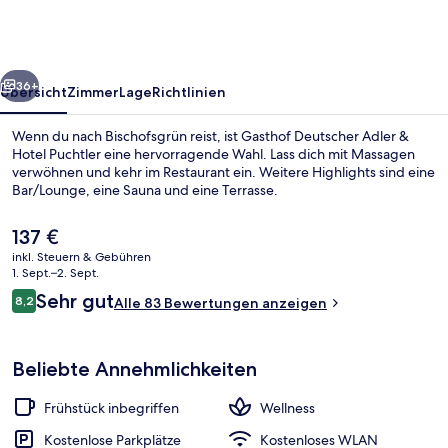
&
Hotel
Puchtler
rück
Weiter
36+
Übersicht
Zimmer
Lage
Richtlinien
Wenn du nach Bischofsgrün reist, ist Gasthof Deutscher Adler &
Hotel Puchtler eine hervorragende Wahl. Lass dich mit Massagen
verwöhnen und kehr im Restaurant ein. Weitere Highlights sind eine
Bar/Lounge, eine Sauna und eine Terrasse.
Der
137 €
aktuelle
inkl. Steuern & Gebühren
Preis
1. Sept.–2. Sept.
beträgt
Bewertungen
Sehr gut
8,2
Massage- und Behandlungsräume
Alle 83 Bewertungen anzeigen
137 €.
8,2 von 10.
Beliebte Annehmlichkeiten
Frühstück inbegriffen
Wellness
Kostenlose Parkplätze
Kostenloses WLAN