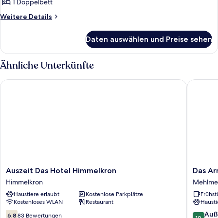
Annex
1 Doppelbett
anzeigen
Weitere
Weitere Details
Details
für
Daten auswählen und Preise sehen
Doppelzimmer,
Annex
Ähnliche Unterkünfte
Auszeit Das Hotel Himmelkron
Das Arni
Auszeit
Das
Auszeit Das Hotel Himmelkron
Das Ar
Das
Arnis
Himmelkron
Mehlmei
Hotel
Mehlmei
Haustiere erlaubt
Kostenlose Parkplätze
Frühst
Himmelkron
Kostenloses WLAN
Restaurant
Hausti
Himmelkron
6.8
10.0
Auß
6,8
83 Bewertungen
10