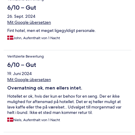
6/10 – Gut
26. Sept. 2024
Mit Google übersetzen
Fint hotel, men et meget ligegyldigt personale.
John, Aufenthalt von 1 Nacht
Verifizierte Bewertung
6/10 – Gut
19. Juni 2024
Mit Google übersetzen
Overnatning ok, men ellers intet.
Hotellet er ok, hvis der kun er behov for en seng. Der er ikke
mulighed for aftensmad på hotellet. Det er ej heller muligt at
lave kaffe eller the på værelset.. Udvalget till morgenmad var
helt i bund. Ikke et sted man kommer retur til.
Niels, Aufenthalt von 1 Nacht