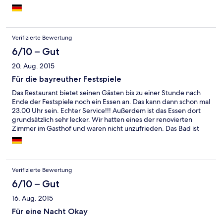
Verifizierte Bewertung
6/10 – Gut
20. Aug. 2015
Für die bayreuther Festspiele
Das Restaurant bietet seinen Gästen bis zu einer Stunde nach
Ende der Festspiele noch ein Essen an. Das kann dann schon mal
23.00 Uhr sein. Echter Service!!! Außerdem ist das Essen dort
grundsätzlich sehr lecker. Wir hatten eines der renovierten
Zimmer im Gasthof und waren nicht unzufrieden. Das Bad ist
allerdings sehr, sehr klein und es gibt keinen Balkon. Außerdem
schlägt die Kirchturmuhr - direkt vorm Fenster - ab 7.00 Uhr
morgens alle viertel Stunde....
Verifizierte Bewertung
6/10 – Gut
16. Aug. 2015
Für eine Nacht Okay