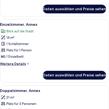
Details
für
Daten auswählen und Preise sehen
Comfort-
Doppelzimmer
Alle
Einzelzimmer, Annex | Schreibtisch, Bü
1
Einzelzimmer, Annex
Fotos
Blick auf die Stadt
für
14 m²
Einzelzimmer,
Annex
1 Schlafzimmer
anzeigen
Platz für 1 Person
1 Einzelbett
Weitere
Weitere Details
Details
für
Daten auswählen und Preise sehen
Einzelzimmer,
Annex
Alle
Ein Schlafzimmer mit einem hölzernen
4
Doppelzimmer, Annex
Fotos
21 m²
für
Platz für 3 Personen
Doppelzimmer,