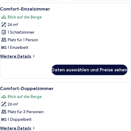
Alle
Ein Hotelzimmer mit einem Bett, einem
1
Comfort-Einzelzimmer
Fotos
Blick auf die Berge
für
26 m²
Comfort-
Einzelzimmer
1 Schlafzimmer
anzeigen
Platz für 1 Person
1 Einzelbett
Weitere
Weitere Details
Details
für
Daten auswählen und Preise sehen
Comfort-
Einzelzimmer
Alle
Ein Hotelzimmer mit einem Bett, einem
1
Comfort-Doppelzimmer
Fotos
Blick auf die Berge
für
26 m²
Comfort-
Doppelzimmer
Platz für 3 Personen
anzeigen
1 Doppelbett
Weitere
Weitere Details