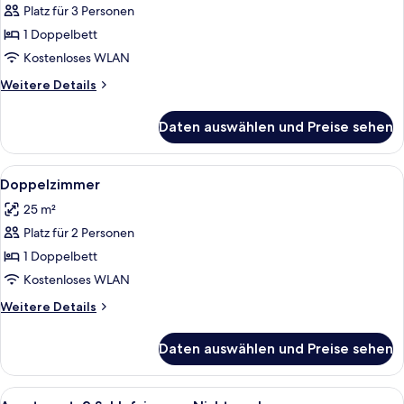
Platz für 3 Personen
1 Doppelbett
Kostenloses WLAN
Weitere
Weitere Details
Details
für
Daten auswählen und Preise sehen
Dreibettzimmer
Alle
Doppelzimmer | Minibar, Zimmersafe, S
4
Doppelzimmer
Fotos
25 m²
für
Platz für 2 Personen
Doppelzimmer
anzeigen
1 Doppelbett
Kostenloses WLAN
Weitere
Weitere Details
Details
für
Daten auswählen und Preise sehen
Doppelzimmer
Alle
Ein Bett mit weißer Bettwäsche, eine
3