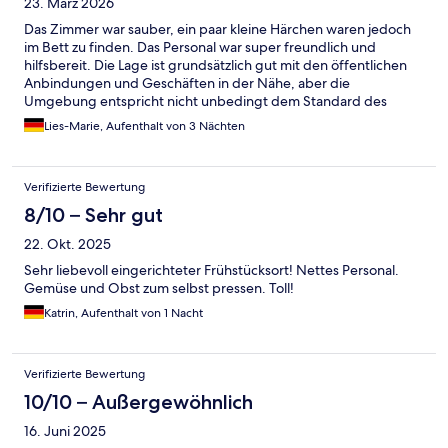
23. März 2026
Das Zimmer war sauber, ein paar kleine Härchen waren jedoch
im Bett zu finden. Das Personal war super freundlich und
hilfsbereit. Die Lage ist grundsätzlich gut mit den öffentlichen
Anbindungen und Geschäften in der Nähe, aber die
Umgebung entspricht nicht unbedingt dem Standard des
Hotels. Wir hatten einen Parkplatz direkt vorm Haus gratis
Lies-Marie, Aufenthalt von 3 Nächten
bekommen, diese sind jedoch begrenzt.
Verifizierte Bewertung
8/10 – Sehr gut
22. Okt. 2025
Sehr liebevoll eingerichteter Frühstücksort! Nettes Personal.
Gemüse und Obst zum selbst pressen. Toll!
Katrin, Aufenthalt von 1 Nacht
Verifizierte Bewertung
10/10 – Außergewöhnlich
16. Juni 2025