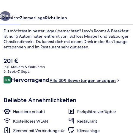
rück
Weiter
31+
Übersicht
Zimmer
Lage
Richtlinien
Du möchtest in bester Lage übernachten? Levy's Rooms & Breakfast
ist nur 5 Autominuten entfernt von: Schloss Mirabell und Salzburger
Christkindlmarkt. Du kannst dich mit einem Drink in der Bar/Lounge
entspannen und im Restaurant sehr gut essen.
Der
201 €
aktuelle
inkl. Steuern & Gebühren
Preis
6. Sept.–7. Sept.
beträgt
Bewertungen
Hervorragend
8,6
Außenbereich
Alle 309 Bewertungen anzeigen
201 €.
8,6 von 10.
Beliebte Annehmlichkeiten
Haustiere erlaubt
Parkplätze verfügbar
Kostenloses WLAN
Restaurant
Zimmer mit Verbindungstür
Klimaanlage