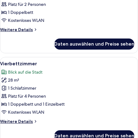
1
Platz für 2 Personen
Doppelbett
1 Doppelbett
anzeigen
Kostenloses WLAN
Weitere
Weitere Details
Details
für
Daten auswählen und Preise sehen
Standard-
Doppelzimmer,
1
Alle
Ein Hotelzimmer mit einem Bett, zwei
3
Doppelbett
Vierbettzimmer
Fotos
Blick auf die Stadt
für
28 m²
Vierbettzimmer
anzeigen
1 Schlafzimmer
Platz für 4 Personen
1 Doppelbett und 1 Einzelbett
Kostenloses WLAN
Weitere
Weitere Details
Details
für
Daten auswählen und Preise sehen
Vierbettzimmer