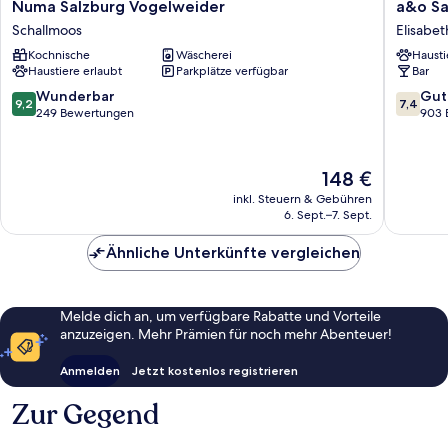
Numa
a&o
Numa Salzburg Vogelweider
a&o Sa
Salzburg
Salzbur
Schallmoos
Elisabet
Vogelweider
Hauptb
Kochnische
Wäscherei
Hausti
Schallmoos
-
Haustiere erlaubt
Parkplätze verfügbar
Bar
Hostel
Elisabet
9.2
7.4
Wunderbar
Gut
9,2
7,4
Vorstadt
von
von
249 Bewertungen
903 
10,
10,
Wunderbar,
Gut,
249
903
Der
148 €
Bewertungen
Bewert
Preis
inkl. Steuern & Gebühren
beträgt
6. Sept.–7. Sept.
148 €
Ähnliche Unterkünfte vergleichen
Melde dich an, um verfügbare Rabatte und Vorteile
anzuzeigen. Mehr Prämien für noch mehr Abenteuer!
Anmelden
Jetzt kostenlos registrieren
Zur Gegend