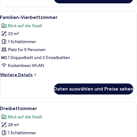
Alle
Ein Bett mit Holz Kopfteil, weißen Ki
3
Familien-Vierbettzimmer
Fotos
Blick auf die Stadt
für
33 m²
Familien-
Vierbettzimmer
1 Schlafzimmer
anzeigen
Platz für 5 Personen
1 Doppelbett und 2 Einzelbetten
Kostenloses WLAN
Weitere
Weitere Details
Details
für
Daten auswählen und Preise sehen
Familien-
Vierbettzimmer
Alle
Ein Hotelzimmer mit Bett, Nachttisch
4
Dreibettzimmer
Fotos
Blick auf die Stadt
für
28 m²
Dreibettzimmer
anzeigen
1 Schlafzimmer