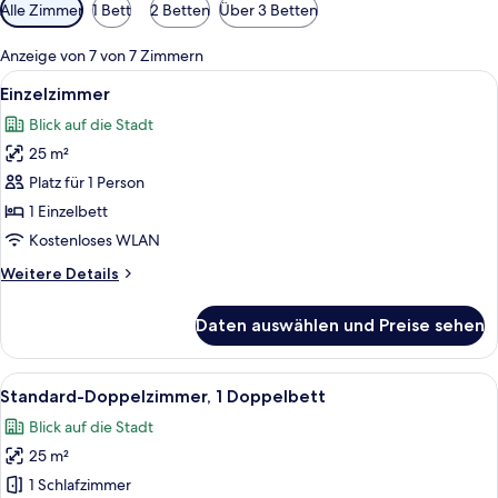
Verfügbare
Alle Zimmer
1 Bett
2 Betten
Über 3 Betten
Filter
für
Anzeige von 7 von 7 Zimmern
Zimmer
Alle
Ein Bett mit Holz Kopfteil, weißen Ki
2
Einzelzimmer
Fotos
Blick auf die Stadt
für
25 m²
Einzelzimmer
anzeigen
Platz für 1 Person
1 Einzelbett
Kostenloses WLAN
Weitere
Weitere Details
Details
für
Daten auswählen und Preise sehen
Einzelzimmer
Alle
Ein Hotelzimmer mit Bett, Nachttisch
4
Standard-Doppelzimmer, 1 Doppelbett
Fotos
Blick auf die Stadt
für
25 m²
Standard-
Doppelzimmer,
1 Schlafzimmer