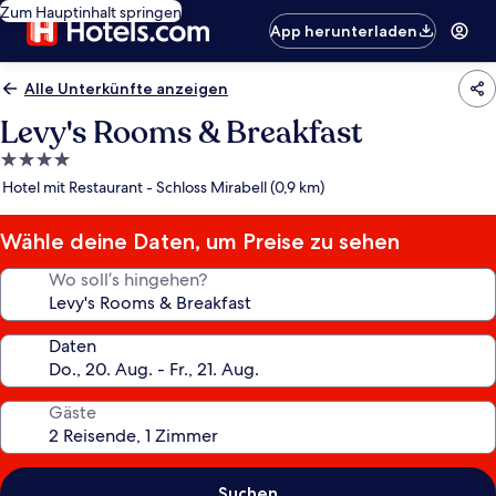
Zum Hauptinhalt springen
App herunterladen
Alle Unterkünfte anzeigen
Levy's Rooms & Breakfast
4.0-
Sterne-
Hotel mit Restaurant - Schloss Mirabell (0,9 km)
Unterkunft
Wähle deine Daten, um Preise zu sehen
Wo soll’s hingehen?
Daten
Gäste
Suchen