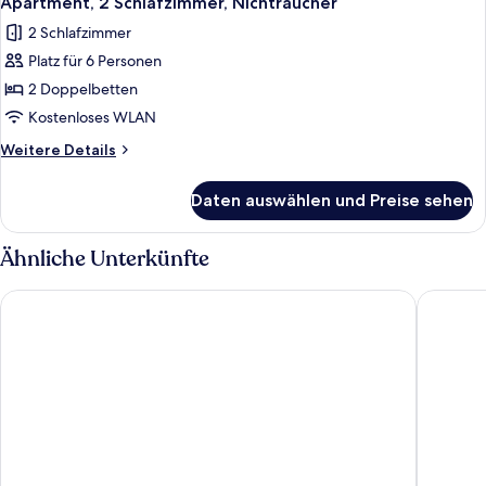
Apartment, 2 Schlafzimmer, Nichtraucher
Fotos
2 Schlafzimmer
für
Platz für 6 Personen
Apartment,
2 Schlafzimmer,
2 Doppelbetten
Nichtraucher
Kostenloses WLAN
anzeigen
Weitere
Weitere Details
Details
für
Daten auswählen und Preise sehen
Apartment,
2 Schlafzimmer,
Nichtraucher
Ähnliche Unterkünfte
Numa Salzburg Vogelweider
a&o Salz