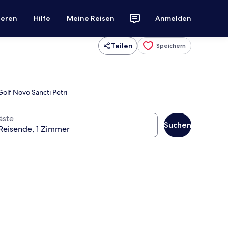
ieren
Hilfe
Meine Reisen
Anmelden
Teilen
Speichern
olf Novo Sancti Petri
äste
Suchen