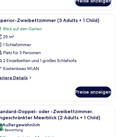
Preise anzeigen
ults
cht.
, zwei Nachttischen, einem Schreibtisch und einem Balkon mit Aussicht.
le
Ein Hotelzimmer mit einem großen Bett, zwei 
3
perior-Zweibettzimmer (3 Adults + 1 Child)
otos
ild)
Blick auf den Garten
ür
25 m²
uperior-
weibettzimmer
1 Schlafzimmer
3
Platz für 3 Personen
dults
2 Einzelbetten und 1 großes Schlafsofa
Kostenloses WLAN
itere
itere Details
hild)
tails
nzeigen
r
Preise anzeigen
perior-
eibettzimmer
n mit Blick.
, einem Schreibtisch, einem Sessel, einem Fernseher und einem Balkon mit Bl
le
Daunenbettdecken, Minibar, Schreibtisch, V
4
ults
tandard-Doppel- oder -Zweibettzimmer,
otos
ngeschränkter Meerblick (2 Adults + 1 Child)
ür
Außergewöhnlich
ild)
,0
tandard-
10,0 von 10
(1
1 Bewertung
oppel-
Bewertung)