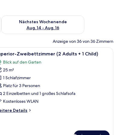
es Wochenende, Aug. 7 - Aug. 9.
Überprüfe die Verfügbarkeit für nächstes Wochenende, Aug. 1
Nächstes Wochenende
Aug. 14 - Aug. 16
Anzeige von 36 von 36 Zimmern
n mit Blick.
, zwei Nachttischen, einem Schreibtisch und einem Balkon mit Aussicht.
le
Ein Hotelzimmer mit einem großen Bett, zwei 
3
perior-Zweibettzimmer (2 Adults + 1 Child)
otos
Blick auf den Garten
ür
25 m²
uperior-
weibettzimmer
1 Schlafzimmer
2
Platz für 3 Personen
dults
2 Einzelbetten und 1 großes Schlafsofa
Kostenloses WLAN
itere
itere Details
hild)
tails
nzeigen
r
perior-
eibettzimmer