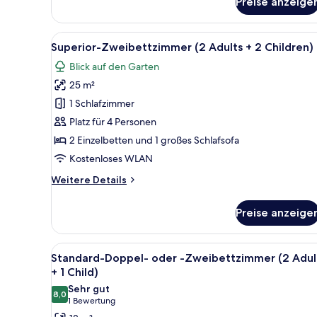
Doppel-
Preise anzeige
oder
-
Alle
Ein Hotelzimmer mit einem gro
Zweibettzimmer
3
Superior-Zweibettzimmer (2 Adults + 2 Children)
Fotos
Blick auf den Garten
für
25 m²
Superior-
Zweibettzimmer
1 Schlafzimmer
(2
Platz für 4 Personen
Adults
2 Einzelbetten und 1 großes Schlafsofa
+
Kostenloses WLAN
2
Weitere
Weitere Details
Children)
Details
anzeigen
für
Preise anzeige
Superior-
Zweibettzimmer
(2
Alle
Ein Hotelzimmer mit einem groß
3
Adults
Standard-Doppel- oder -Zweibettzimmer (2 Adul
Fotos
+
+ 1 Child)
2
für
Sehr gut
Children)
8,0
Standard-
8,0 von 10
(1
1 Bewertung
Doppel-
Bewertung)