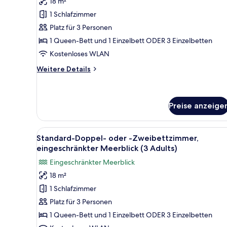
18 m²
oder
1 Schlafzimmer
-
Platz für 3 Personen
Zweibettzimmer
1 Queen-Bett und 1 Einzelbett ODER 3 Einzelbetten
(2
Kostenloses WLAN
Adults
+
Weitere
Weitere Details
Details
1
für
Child)
Standard-
anzeigen
Doppel-
Preise anzeige
oder
-
Alle
Daunenbettdecken, Minibar, S
Zweibettzimmer
4
Standard-Doppel- oder -Zweibettzimmer,
(2
Fotos
eingeschränkter Meerblick (3 Adults)
Adults
für
+
Eingeschränkter Meerblick
Standard-
1
18 m²
Child)
Doppel-
1 Schlafzimmer
oder
-
Platz für 3 Personen
Zweibettzimmer,
1 Queen-Bett und 1 Einzelbett ODER 3 Einzelbetten
eingeschränkter