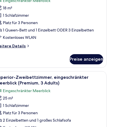
Eingeschränkter Meerblick
der
18 m²
1 Schlafzimmer
weibettzimmer,
Platz für 3 Personen
ingeschränkter
1 Queen-Bett und 1 Einzelbett ODER 3 Einzelbetten
eerblick
Kostenloses WLAN
2
dults
itere
itere Details
tails
r
Preise anzeigen
andard-
hild)
ppel-
nzeigen
er
 Balkon mit Blick, einem Schreibtisch mit Stuhl und einer Pflanze.
le
Ein Hotelzimmer mit zwei Betten, einem Balkon
5
uperior-Zweibettzimmer, eingeschränkter
otos
eibettzimmer,
erblick (Premium, 3 Adults)
ngeschränkter
ür
Eingeschränkter Meerblick
erblick
uperior-
25 m²
weibettzimmer,
ults
1 Schlafzimmer
ingeschränkter
eerblick
Platz für 3 Personen
ild)
Premium,
2 Einzelbetten und 1 großes Schlafsofa