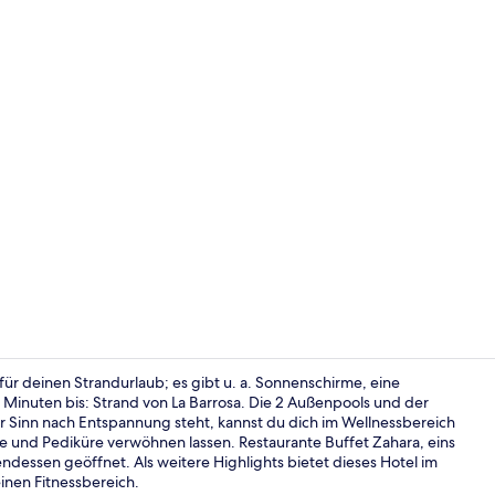
Am Strand, w
t für deinen Strandurlaub; es gibt u. a. Sonnenschirme, eine
 Minuten bis: Strand von La Barrosa. Die 2 Außenpools und der
 Sinn nach Entspannung steht, kannst du dich im Wellnessbereich
5 Restaurant
und Pediküre verwöhnen lassen. Restaurante Buffet Zahara, eins
ndessen geöffnet. Als weitere Highlights bietet dieses Hotel im
einen Fitnessbereich.