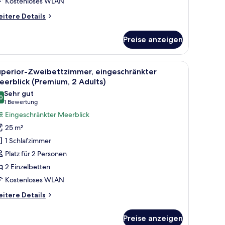
Kostenloses WLAN
dults)
itere
itere Details
nzeigen
tails
r
Preise anzeigen
perior-
eibettzimmer,
ngeschränkter
isch, Verdunkelungsvorhänge
le
Ein Hotelzimmer mit zwei Betten, einem Balkon
5
erblick
uperior-Zweibettzimmer, eingeschränkter
otos
remium,
erblick (Premium, 2 Adults)
ür
Sehr gut
ults)
0
uperior-
8,0 von 10
(1
1 Bewertung
weibettzimmer,
Bewertung)
Eingeschränkter Meerblick
ingeschränkter
25 m²
eerblick
1 Schlafzimmer
Premium,
Platz für 2 Personen
2 Einzelbetten
dults)
Kostenloses WLAN
nzeigen
itere
itere Details
tails
r
Preise anzeigen
perior-