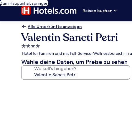
Zum Hauptinhalt springen
Reisen buchen
Alle Unterkünfte anzeigen
Valentin Sancti Petri
4.0-
Sterne-
Hotel für Familien und mit Full-Service-Wellnessbereich, i
Unterkunft
Wähle deine Daten, um Preise zu sehen
Wo soll’s hingehen?
Fotogalerie
von
Valentin
Sancti
Petri