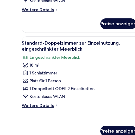
Kostenloses WLAN
Meerblick
Weitere
Weitere Details
(3
Details
Adults)
für
Preise anzeige
Standard-
anzeigen
Doppel-
oder
Alle
Daunenbettdecken, Minibar, S
4
-
Standard-Doppelzimmer zur Einzelnutzung,
Fotos
Zweibettzimmer,
eingeschränkter Meerblick
eingeschränkter
für
Eingeschränkter Meerblick
Meerblick
Standard-
(3
18 m²
Doppelzimmer
Adults)
1 Schlafzimmer
zur
Einzelnutzung,
Platz für 1 Person
eingeschränkter
1 Doppelbett ODER 2 Einzelbetten
Meerblick
Kostenloses WLAN
anzeigen
Weitere
Weitere Details
Details
für
Standard-
Doppelzimmer
Preise anzeige
zur