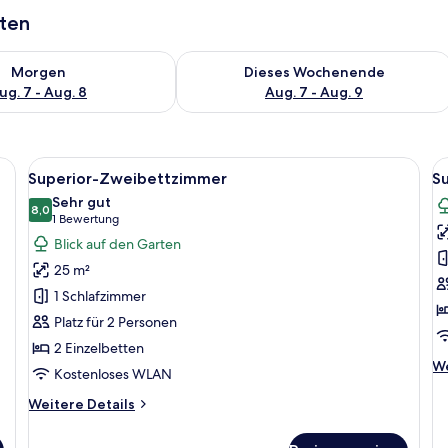
aten
 - Aug. 7.
 Verfügbarkeit für morgen, Aug. 7 - Aug. 8.
Überprüfe die Verfügbarkeit für dies
Morgen
Dieses Wochenende
ug. 7 - Aug. 8
Aug. 7 - Aug. 9
en Bett, einem Schreibtisch, einem Sessel, einem Fernseher und einem Balko
Alle
Ein Hotelzimmer mit einem großen Bett
Al
3
Superior-Zweibettzimmer
Su
Fotos
F
Sehr gut
für
8,0
f
8,0 von 10
(1
1 Bewertung
Superior-
S
Bewertung)
Blick auf den Garten
Zweibettzimmer
Z
25 m²
anzeigen
(
1 Schlafzimmer
A
Platz für 2 Personen
+
2 Einzelbetten
1
We
We
C
Kostenloses WLAN
De
a
fü
Weitere
Weitere Details
Su
Details
Zw
für