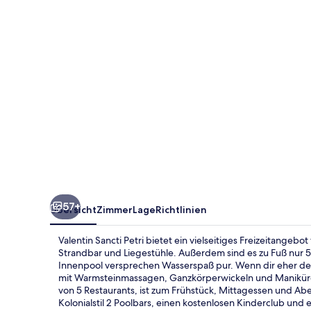
57+
Übersicht
Zimmer
Lage
Richtlinien
Valentin Sancti Petri bietet ein vielseitiges Freizeitangebo
Strandbar und Liegestühle. Außerdem sind es zu Fuß nur 5
Innenpool versprechen Wasserspaß pur. Wenn dir eher der
mit Warmsteinmassagen, Ganzkörperwickeln und Maniküre 
von 5 Restaurants, ist zum Frühstück, Mittagessen und Abe
Kolonialstil 2 Poolbars, einen kostenlosen Kinderclub und 