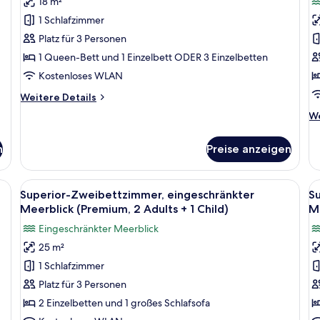
18 m²
oder
o
1 Schlafzimmer
-
-
Platz für 3 Personen
Zweibettzimmer
Z
1 Queen-Bett und 1 Einzelbett ODER 3 Einzelbetten
(3
e
Kostenloses WLAN
Adults)
M
anzeigen
(
Weitere
Weitere Details
Details
A
We
We
für
+
De
Standard-
fü
1
Doppel-
n
Preise anzeigen
St
oder
C
Do
-
a
od
chreibtisch, Verdunkelungsvorhänge
Alle
Ein Hotelzimmer mit zwei Betten, einem
Al
Zweibettzimmer
5
-
Superior-Zweibettzimmer, eingeschränkter
S
(3
Fotos
F
Zw
Meerblick (Premium, 2 Adults + 1 Child)
Me
Adults)
für
ei
f
Eingeschränkter Meerblick
Me
Superior-
S
(2
25 m²
Zweibettzimmer,
Z
Ad
1 Schlafzimmer
eingeschränkter
e
+
1
Meerblick
M
Platz für 3 Personen
Ch
(Premium,
(
2 Einzelbetten und 1 großes Schlafsofa
2
3