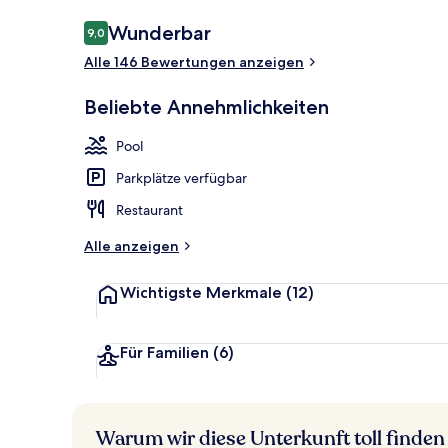
Bewertungen
Wunderbar
9,0
9,0 von 10.
Alle 146 Bewertungen anzeigen
Innenpool, 2
Beliebte Annehmlichkeiten
Pool
Parkplätze verfügbar
Restaurant
Alle anzeigen
Wichtigste Merkmale
(12)
Für Familien
(6)
Warum wir diese Unterkunft toll finden