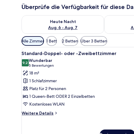
Überprüfe die Verfügbarkeit für diese D
Überprüfe die Verfügbarkeit für heute Nacht, Aug. 6
Überprüfe die
Heute Nacht
Aug. 6 - Aug. 7
A
Verfügbare
Alle Zimmer
1 Bett
2 Betten
Über 3 Betten
Filter
Alle
Ein Hotelzimmer mit einem groß
für
3
Standard-Doppel- oder -Zweibettzimmer
Fotos
Zimmer
Wunderbar
für
9,2
9,2 von 10
(5
5 Bewertungen
Standard-
Bewertungen)
18 m²
Doppel-
1 Schlafzimmer
oder
Platz für 2 Personen
-
1 Queen-Bett ODER 2 Einzelbetten
Zweibettzimmer
Kostenloses WLAN
anzeigen
Weitere
Weitere Details
Details
für
Standard-