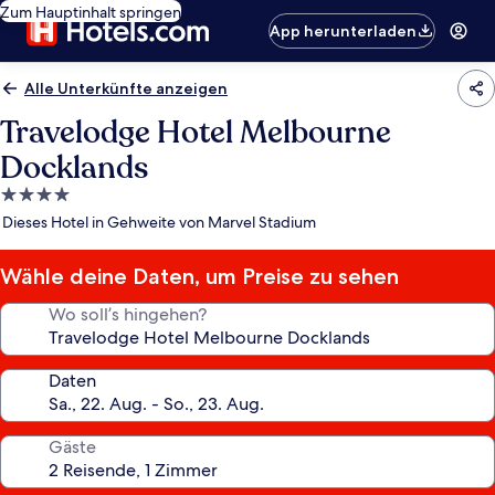
Zum Hauptinhalt springen
App herunterladen
Alle Unterkünfte anzeigen
Travelodge Hotel Melbourne
Docklands
4.0-
Sterne-
Dieses Hotel in Gehweite von Marvel Stadium
Unterkunft
Wähle deine Daten, um Preise zu sehen
Wo soll’s hingehen?
Daten
Gäste