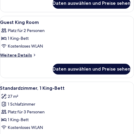
Room
Daten auswählen und Preise sehen
Corner
anzeigen
King
Or
Alle
Ein Hotelzimmer mit einem großen Bet
11
Twin
Guest King Room
Fotos
Room
Platz für 2 Personen
für
1 King-Bett
Guest
King
Kostenloses WLAN
Room
Weitere
Weitere Details
anzeigen
Details
für
Daten auswählen und Preise sehen
Guest
King
Room
Alle
Ein Hotelzimmer mit Bett, Schreibtis
9
Standardzimmer, 1 King-Bett
Fotos
27 m²
für
1 Schlafzimmer
Standardzimmer,
1 King-
Platz für 3 Personen
Bett
1 King-Bett
anzeigen
Kostenloses WLAN