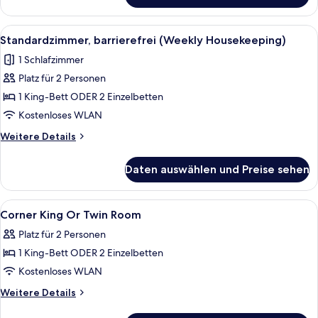
2 Schlafzimmer
(Weekly
Alle
Ein Hotelzimmer mit zwei Betten, ein
5
Housekeeping)
Standardzimmer, barrierefrei (Weekly Housekeeping)
Fotos
1 Schlafzimmer
für
Platz für 2 Personen
Standardzimmer,
barrierefrei
1 King-Bett ODER 2 Einzelbetten
(Weekly
Kostenloses WLAN
Housekeeping)
Weitere
Weitere Details
anzeigen
Details
für
Daten auswählen und Preise sehen
Standardzimmer,
barrierefrei
(Weekly
Alle
Ein Hotelzimmer mit zwei Betten, eine
4
Housekeeping)
Corner King Or Twin Room
Fotos
Platz für 2 Personen
für
1 King-Bett ODER 2 Einzelbetten
Corner
King
Kostenloses WLAN
Or
Weitere
Weitere Details
Twin
Details
für