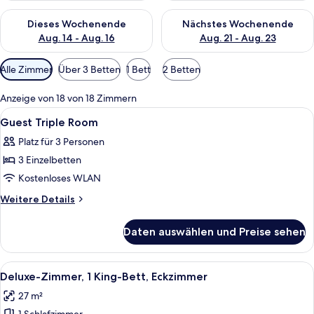
Überprüfe die Verfügbarkeit für dieses Wochenende, Aug. 14 -
Überprüfe die Verfügbarkeit f
Dieses Wochenende
Nächstes Wochenende
Aug. 14 - Aug. 16
Aug. 21 - Aug. 23
Verfügbare
Alle Zimmer
Über 3 Betten
1 Bett
2 Betten
Filter
für
Anzeige von 18 von 18 Zimmern
Zimmer
Alle
Ein Hotelzimmer mit zwei Betten, eine
11
Guest Triple Room
Fotos
Platz für 3 Personen
für
3 Einzelbetten
Guest
Triple
Kostenloses WLAN
Room
Weitere
Weitere Details
anzeigen
Details
für
Daten auswählen und Preise sehen
Guest
Triple
Room
Alle
Ein Hotelzimmer mit Bett, Schreibtis
6
Deluxe-Zimmer, 1 King-Bett, Eckzimmer
Fotos
27 m²
für