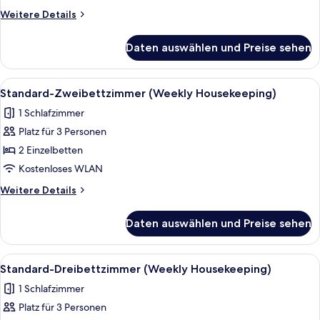
(Weekly
Weitere
Weitere Details
Housekeeping)
Details
anzeigen
für
Daten auswählen und Preise sehen
Standardzimmer,
1 King-
Bett
Alle
Ein Hotelzimmer mit zwei Betten, ein
6
(Weekly
Standard-Zweibettzimmer (Weekly Housekeeping)
Fotos
Housekeeping)
1 Schlafzimmer
für
Platz für 3 Personen
Standard-
Zweibettzimmer
2 Einzelbetten
(Weekly
Kostenloses WLAN
Housekeeping)
Weitere
Weitere Details
anzeigen
Details
für
Daten auswählen und Preise sehen
Standard-
Zweibettzimmer
(Weekly
Alle
Zimmersafe, Schreibtisch, Verdunkelun
5
Housekeeping)
Standard-Dreibettzimmer (Weekly Housekeeping)
Fotos
1 Schlafzimmer
für
Platz für 3 Personen
Standard-