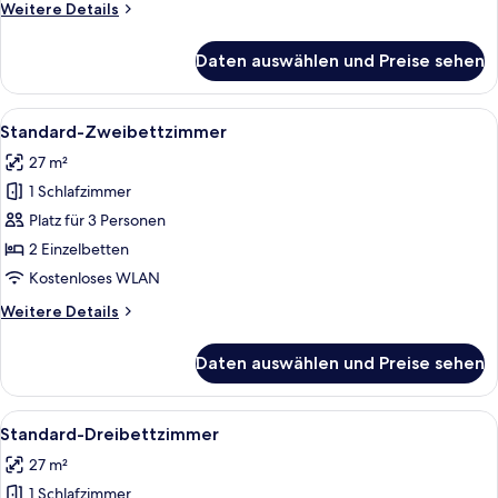
Weitere
Weitere Details
Details
für
Daten auswählen und Preise sehen
Standardzimmer,
1 King-
Bett
Alle
Ein Hotelzimmer mit zwei Betten, ein
14
Standard-Zweibettzimmer
Fotos
27 m²
für
1 Schlafzimmer
Standard-
Zweibettzimmer
Platz für 3 Personen
anzeigen
2 Einzelbetten
Kostenloses WLAN
Weitere
Weitere Details
Details
für
Daten auswählen und Preise sehen
Standard-
Zweibettzimmer
Alle
Zimmersafe, Schreibtisch, Verdunkelun
10
Standard-Dreibettzimmer
Fotos
27 m²
für
1 Schlafzimmer