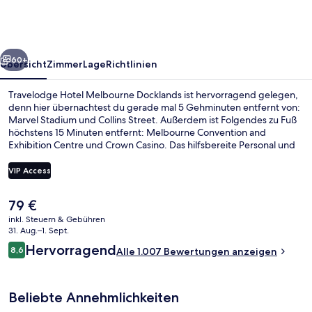
Docklands
rück
Weiter
60+
Übersicht
Zimmer
Lage
Richtlinien
Travelodge Hotel Melbourne Docklands ist hervorragend gelegen,
denn hier übernachtest du gerade mal 5 Gehminuten entfernt von:
Marvel Stadium und Collins Street. Außerdem ist Folgendes zu Fuß
höchstens 15 Minuten entfernt: Melbourne Convention and
Exhibition Centre und Crown Casino. Das hilfsbereite Personal und
die Lage erhalten tolle Bewertungen von anderen Reisenden.
VIP Access
Der
79 €
Lobby
aktuelle
inkl. Steuern & Gebühren
Preis
31. Aug.–1. Sept.
beträgt
Bewertungen
Hervorragend
8,6
Alle 1.007 Bewertungen anzeigen
79 €.
8,6 von 10.
Beliebte Annehmlichkeiten