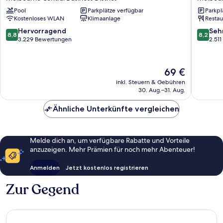
Melbourne
Hotel
Pool
Parkplätze verfügbar
Parkpl
Melbourne
Melbou
Kostenloses WLAN
Klimaanlage
Restau
Central
Melbou
Business
Central
8.8
8.2
Hervorragend
Seh
8,8
8,2
District
Busines
von
von
3.229 Bewertungen
2.51
District
10,
10,
Hervorragend,
Sehr
3.229
gut,
Der
69 €
Bewertungen
2.511
Preis
inkl. Steuern & Gebühren
Bewert
beträgt
30. Aug.–31. Aug.
69 €
Ähnliche Unterkünfte vergleichen
Melde dich an, um verfügbare Rabatte und Vorteile
anzuzeigen. Mehr Prämien für noch mehr Abenteuer!
Anmelden
Jetzt kostenlos registrieren
Zur Gegend