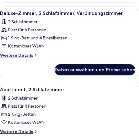
Verbindungszimmer
Alle
Ein Hotelzimmer mit zwei Betten, ein
7
Deluxe-Zimmer, 2 Schlafzimmer, Verbindungszimmer
Fotos
2 Schlafzimmer
für
Platz für 6 Personen
Deluxe-
Zimmer,
1 King-Bett und 4 Einzelbetten
2 Schlafzimmer,
Kostenloses WLAN
Verbindungszimmer
Weitere
Weitere Details
anzeigen
Details
für
Daten auswählen und Preise sehen
Deluxe-
Zimmer,
2 Schlafzimmer,
Alle
Ein Hotelzimmer mit Bett, Schreibtis
10
Verbindungszimmer
Apartment, 2 Schlafzimmer
Fotos
2 Schlafzimmer
für
Platz für 4 Personen
Apartment,
2 Schlafzimmer
2 King-Betten
anzeigen
Kostenloses WLAN
Weitere
Weitere Details
Details