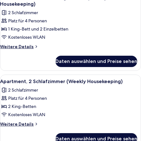
Fotos
Eckzimmer
Housekeeping)
(Weekly
für
2 Schlafzimmer
Housekeeping)
Familienzimmer,
Platz für 4 Personen
Verbindungszimmer
1 King-Bett und 2 Einzelbetten
(Weekly
Housekeeping)
Kostenloses WLAN
anzeigen
Weitere
Weitere Details
Details
für
Daten auswählen und Preise sehen
Familienzimmer,
Verbindungszimmer
(Weekly
Alle
Ein Hotelzimmer mit Bett, Schreibtis
9
Housekeeping)
Apartment, 2 Schlafzimmer (Weekly Housekeeping)
Fotos
2 Schlafzimmer
für
Platz für 4 Personen
Apartment,
2 Schlafzimmer
2 King-Betten
(Weekly
Kostenloses WLAN
Housekeeping)
Weitere
Weitere Details
anzeigen
Details
für
Daten auswählen und Preise sehen
Apartment,