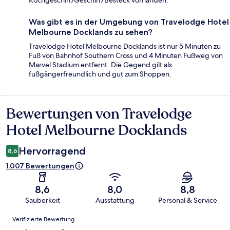
Kochgeschirr/Geschirr/Besteck vorhanden.
Was gibt es in der Umgebung von Travelodge Hotel
Melbourne Docklands zu sehen?
Travelodge Hotel Melbourne Docklands ist nur 5 Minuten zu
Fuß von Bahnhof Southern Cross und 4 Minuten Fußweg von
Marvel Stadium entfernt. Die Gegend gilt als
fußgängerfreundlich und gut zum Shoppen.
Bewertungen von Travelodge
Bewertungen
Hotel Melbourne Docklands
Hervorragend
8,6
1.007 Bewertungen
8,6
8,0
8,8
Sauberkeit
Ausstattung
Personal & Service
Bewertungen
Verifizierte Bewertung