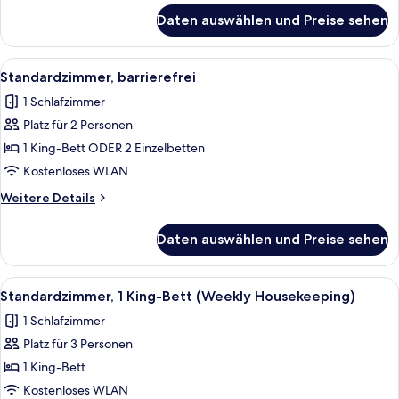
für
Daten auswählen und Preise sehen
Apartment,
2 Schlafzimmer
Alle
Zimmersafe, Schreibtisch, Verdunkelun
9
Standardzimmer, barrierefrei
Fotos
1 Schlafzimmer
für
Platz für 2 Personen
Standardzimmer,
barrierefrei
1 King-Bett ODER 2 Einzelbetten
anzeigen
Kostenloses WLAN
Weitere
Weitere Details
Details
für
Daten auswählen und Preise sehen
Standardzimmer,
barrierefrei
Alle
Ein Hotelzimmer mit Bett, Schreibtis
6
Standardzimmer, 1 King-Bett (Weekly Housekeeping)
Fotos
1 Schlafzimmer
für
Platz für 3 Personen
Standardzimmer,
1 King-
1 King-Bett
Bett
Kostenloses WLAN