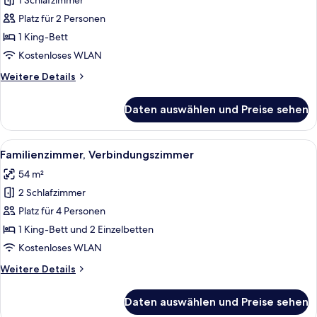
1 Schlafzimmer
Deluxe-
Zimmer,
Platz für 2 Personen
1 King-
1 King-Bett
Bett,
Kostenloses WLAN
Eckzimmer
Weitere
Weitere Details
anzeigen
Details
für
Daten auswählen und Preise sehen
Deluxe-
Zimmer,
1 King-
Alle
Zimmersafe, Schreibtisch, Verdunkelun
10
Bett,
Familienzimmer, Verbindungszimmer
Fotos
Eckzimmer
54 m²
für
2 Schlafzimmer
Familienzimmer,
Verbindungszimmer
Platz für 4 Personen
anzeigen
1 King-Bett und 2 Einzelbetten
Kostenloses WLAN
Weitere
Weitere Details
Details
für
Daten auswählen und Preise sehen
Familienzimmer,