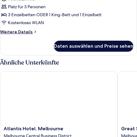
Standard-
Dreibettzimmer
Platz für 3 Personen
anzeigen
3 Einzelbetten ODER 1 King-Bett und 1 Einzelbett
Kostenloses WLAN
Weitere
Weitere Details
Details
für
Daten auswählen und Preise sehen
Standard-
Dreibettzimmer
Ähnliche Unterkünfte
Atlantis Hotel, Melbourne
Great So
Atlantis
Great
Atlantis Hotel, Melbourne
Great 
Hotel,
Souther
Melbourne Central Business District
Melbourn