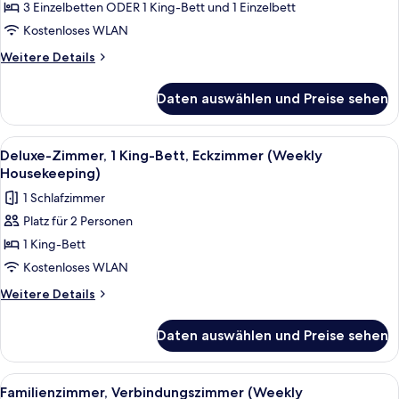
Dreibettzimmer
3 Einzelbetten ODER 1 King-Bett und 1 Einzelbett
(Weekly
Kostenloses WLAN
Housekeeping)
Weitere
Weitere Details
anzeigen
Details
für
Daten auswählen und Preise sehen
Standard-
Dreibettzimmer
(Weekly
Alle
Ein Hotelzimmer mit Bett, Schreibtis
6
Housekeeping)
Deluxe-Zimmer, 1 King-Bett, Eckzimmer (Weekly
Fotos
Housekeeping)
für
1 Schlafzimmer
Deluxe-
Platz für 2 Personen
Zimmer,
1 King-Bett
1 King-
Bett,
Kostenloses WLAN
Eckzimmer
Weitere
Weitere Details
(Weekly
Details
für
Housekeeping)
Daten auswählen und Preise sehen
Deluxe-
anzeigen
Zimmer,
1 King-
Alle
Zimmersafe, Schreibtisch, Verdunkelun
7
Bett,
Familienzimmer, Verbindungszimmer (Weekly