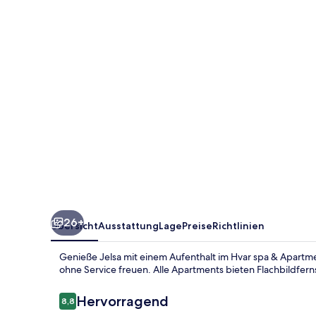
Apartments
26+
Übersicht
Ausstattung
Lage
Preise
Richtlinien
Genieße Jelsa mit einem Aufenthalt im Hvar spa & Apartme
ohne Service freuen. Alle Apartments bieten Flachbildfer
Bewertungen
Hervorragend
8,8
8,8 von 10.