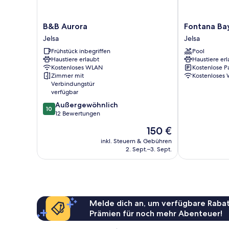
B&B
Fontana
B&B Aurora
Fontana Bay
Aurora
Bayside
Jelsa
Jelsa
Jelsa
Park
Frühstück inbegriffen
Pool
Jelsa
Haustiere erlaubt
Haustiere erl
Kostenloses WLAN
Kostenlose P
Zimmer mit
Kostenloses
Verbindungstür
verfügbar
10.0
Außergewöhnlich
10
von
12 Bewertungen
10,
Der
150 €
Außergewöhnlich,
Preis
12
inkl. Steuern & Gebühren
beträgt
2. Sept.–3. Sept.
Bewertungen
150 €
Melde dich an, um verfügbare Rabat
Prämien für noch mehr Abenteuer!