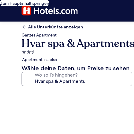
Zum Hauptinhalt springen
Alle Unterkünfte anzeigen
Ganzes Apartment
Hvar spa & Apartment
2.5-
Sterne-
Apartment in Jelsa
Unterkunft
Wähle deine Daten, um Preise zu sehen
Wo soll’s hingehen?
Fotogalerie
von
Hvar
spa
&