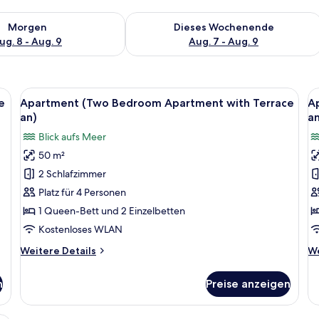
 - Aug. 8.
 Verfügbarkeit für morgen, Aug. 8 - Aug. 9.
Überprüfe die Verfügbarkeit für dies
Morgen
Dieses Wochenende
ug. 8 - Aug. 9
Aug. 7 - Aug. 9
ne Küstenstadt mit Häusern, einem Yachthafen und einem Bergpanorama im 
Alle
Luftaufnahme einer Küstenwohngegen
Al
8
e
Apartment (Two Bedroom Apartment with Terrace
A
Fotos
F
an)
a
für
f
Blick aufs Meer
Apartment
A
50 m²
(Two
(
2 Schlafzimmer
Bedroom
B
Apartment
A
Platz für 4 Personen
with
w
1 Queen-Bett und 2 Einzelbetten
Terrace
B
Kostenloses WLAN
an)
a
Weitere
We
Weitere Details
We
anzeigen
a
Details
De
für
fü
n
Preise anzeigen
Apartment
Ap
(Two
(O
Bedroom
B