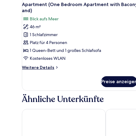
Alle
Ein kleiner Balkon mit einem r
8
apartment
Apartment (One Bedroom Apartment with Bacon
Fotos
with
and)
Terrace
für
Blick aufs Meer
an)
Apartment
46 m²
(One
1 Schlafzimmer
Bedroom
Apartment
Platz für 4 Personen
with
1 Queen-Bett und 1 großes Schlafsofa
Bacony
Kostenloses WLAN
and)
Weitere
Weitere Details
anzeigen
Details
für
Preise anzeige
Apartment
(One
Bedroom
Ähnliche Unterkünfte
Apartment
with
Bacony
B&B Aurora
Fontana Baysi
and)