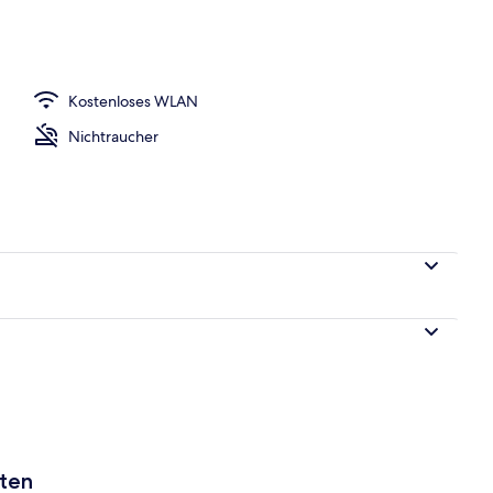
One Bedroom Apartment with Bacony and) | Ansicht von oben
Kostenloses WLAN
Nichtraucher
aten