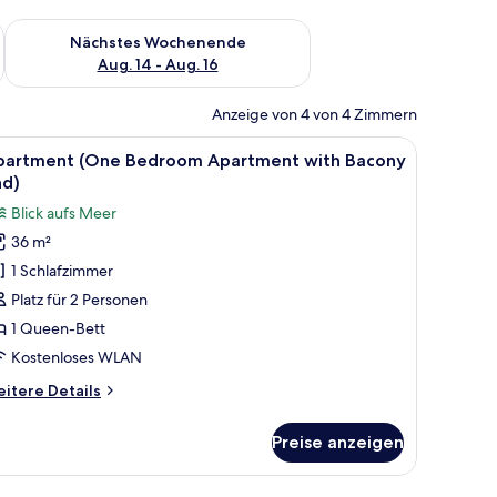
es Wochenende, Aug. 7 - Aug. 9.
Überprüfe die Verfügbarkeit für nächstes Wochenende, Aug. 1
Nächstes Wochenende
Aug. 14 - Aug. 16
Anzeige von 4 von 4 Zimmern
Hintergrund.
d mit Häusern, einem Yachthafen und einem Strand.
le
Eine Terrasse mit zwei Korbstühlen, einem Tis
9
partment (One Bedroom Apartment with Bacony
otos
nd)
ür
Blick aufs Meer
partment
36 m²
One
1 Schlafzimmer
edroom
partment
Platz für 2 Personen
ith
1 Queen-Bett
acony
Kostenloses WLAN
nd)
itere
itere Details
nzeigen
tails
r
Preise anzeigen
artment
ne
edroom