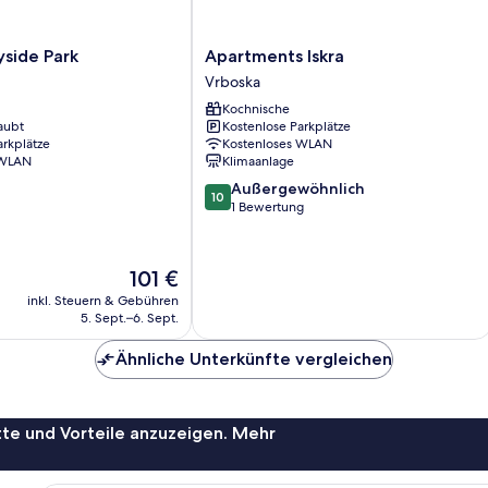
Apartments
side Park
Apartments Iskra
Iskra
Vrboska
Vrboska
Kochnische
aubt
Kostenlose Parkplätze
arkplätze
Kostenloses WLAN
 WLAN
Klimaanlage
10.0
Außergewöhnlich
10
von
1 Bewertung
10,
Außergewöhnlich,
1
Der
101 €
Bewertung
Preis
inkl. Steuern & Gebühren
beträgt
5. Sept.–6. Sept.
101 €
Ähnliche Unterkünfte vergleichen
te und Vorteile anzuzeigen. Mehr