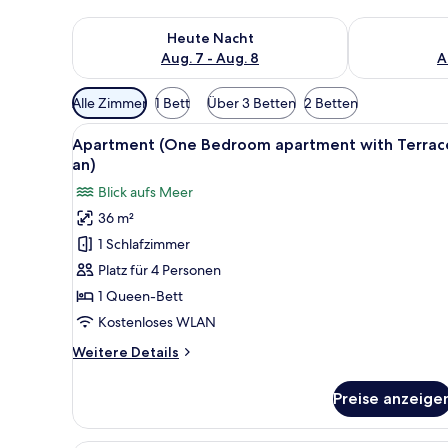
Überprüfe die Verfügbarkeit für heute Nacht, Aug. 7
Überprüfe die
Heute Nacht
Aug. 7 - Aug. 8
A
Verfügbare
Alle Zimmer
1 Bett
Über 3 Betten
2 Betten
Filter
Alle
Eine Vogelperspektive auf ei
für
7
Apartment (One Bedroom apartment with Terrac
Fotos
Zimmer
an)
für
Blick aufs Meer
Apartment
36 m²
(One
1 Schlafzimmer
Bedroom
apartment
Platz für 4 Personen
with
1 Queen-Bett
Terrace
Kostenloses WLAN
an)
Weitere
Weitere Details
anzeigen
Details
für
Preise anzeige
Apartment
(One
Bedroom