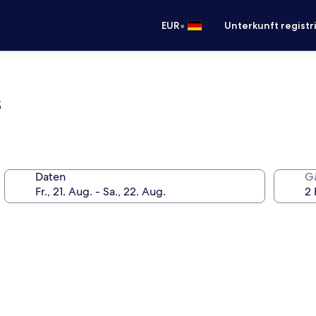
•
EUR
Unterkunft registr
s
Daten
G