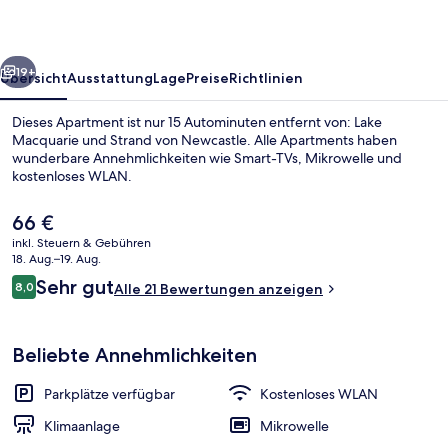
rück
Weiter
19+
Übersicht
Ausstattung
Lage
Preise
Richtlinien
Dieses Apartment ist nur 15 Autominuten entfernt von: Lake
Macquarie und Strand von Newcastle. Alle Apartments haben
wunderbare Annehmlichkeiten wie Smart-TVs, Mikrowelle und
kostenloses WLAN.
Der
66 €
aktuelle
inkl. Steuern & Gebühren
Preis
18. Aug.–19. Aug.
beträgt
Bewertungen
Sehr gut
8,0
Mikrowelle
Alle 21 Bewertungen anzeigen
66 €.
8,0 von 10.
Beliebte Annehmlichkeiten
Parkplätze verfügbar
Kostenloses WLAN
Klimaanlage
Mikrowelle