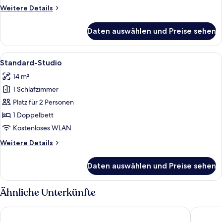
anzeigen
Weitere
Weitere Details
Details
für
Daten auswählen und Preise sehen
Standard-
Apartment,
4 Schlafzimmer
Alle
Ein kleines Zimmer mit Bett, Schreibt
7
Standard-Studio
Fotos
14 m²
für
1 Schlafzimmer
Standard-
Studio
Platz für 2 Personen
anzeigen
1 Doppelbett
Kostenloses WLAN
Weitere
Weitere Details
Details
für
Daten auswählen und Preise sehen
Standard-
Studio
Ähnliche Unterkünfte
Jesmond Executive Villas
Reign In