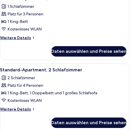
Fotos
1 Schlafzimmer
für
Platz für 3 Personen
Standard-
Apartment,
1 King-Bett
1
Kostenloses WLAN
Schlafzimmer
Weitere
Weitere Details
anzeigen
Details
für
Daten auswählen und Preise sehen
Standard-
Apartment,
1
Alle
Ein modernes Wohnzimmer mit einem a
10
Schlafzimmer
Standard-Apartment, 2 Schlafzimmer
Fotos
2 Schlafzimmer
für
Platz für 4 Personen
Standard-
Apartment,
1 King-Bett, 1 Doppelbett und 1 großes Schlafsofa
2 Schlafzimmer
Kostenloses WLAN
anzeigen
Weitere
Weitere Details
Details
für
Daten auswählen und Preise sehen
Standard-
Apartment,