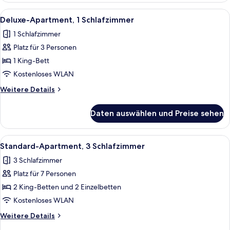
2 Schlafzimmer
Alle
Ein ordentlich bezogenes Bett mit we
10
Deluxe-Apartment, 1 Schlafzimmer
Fotos
1 Schlafzimmer
für
Platz für 3 Personen
Deluxe-
Apartment,
1 King-Bett
1
Kostenloses WLAN
Schlafzimmer
Weitere
Weitere Details
anzeigen
Details
für
Daten auswählen und Preise sehen
Deluxe-
Apartment,
1
Alle
Ein modernes Wohnzimmer mit einem a
10
Schlafzimmer
Standard-Apartment, 3 Schlafzimmer
Fotos
3 Schlafzimmer
für
Platz für 7 Personen
Standard-
Apartment,
2 King-Betten und 2 Einzelbetten
3 Schlafzimmer
Kostenloses WLAN
anzeigen
Weitere
Weitere Details
Details