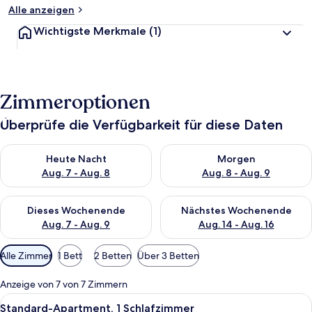
Alle anzeigen
Wichtigste Merkmale
(1)
Zimmeroptionen
Überprüfe die Verfügbarkeit für diese Daten
Überprüfe die Verfügbarkeit für heute Nacht, Aug. 7 - Aug. 8.
Überprüfe die Verfügbarkeit f
Heute Nacht
Morgen
Aug. 7 - Aug. 8
Aug. 8 - Aug. 9
Überprüfe die Verfügbarkeit für dieses Wochenende, Aug. 7 - 
Überprüfe die Verfügbarkeit f
Dieses Wochenende
Nächstes Wochenende
Aug. 7 - Aug. 9
Aug. 14 - Aug. 16
Verfügbare
Alle Zimmer
1 Bett
2 Betten
Über 3 Betten
Filter
für
Anzeige von 7 von 7 Zimmern
Zimmer
Alle
Ein ordentlich bezogenes Bett mit we
9
Standard-Apartment, 1 Schlafzimmer