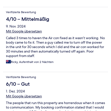
long time after check in. The second person, a man was more
helpful. The place was very convenient, close from Kotara
Verifizierte Bewertung
shopping centre.
4/10 – Mittelmäßig
9. Nov. 2024
Mit Google übersetzen
Called 3 times to haven the Air con fixed as it wasn’t working. No
body came to fix it. Then a guy called me to turn off the power
in the unit for 30 seconds which I did and the air con worked for
30 minutes and then automatically turned off again. Poor
support from staff.
Ricky, Aufenthalt von 2 Nächten
Verifizierte Bewertung
6/10 – Gut
1. Dez. 2024
Mit Google übersetzen
The people that run this property are horrendous when it comes
to communication. My booking confirmation stated that I would