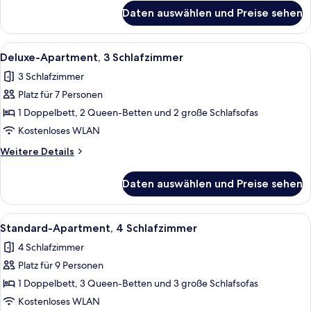
für
Daten auswählen und Preise sehen
Standard-
Apartment,
3 Schlafzimmer
Alle
Ein modernes Wohnzimmer mit einem a
11
Deluxe-Apartment, 3 Schlafzimmer
Fotos
3 Schlafzimmer
für
Platz für 7 Personen
Deluxe-
Apartment,
1 Doppelbett, 2 Queen-Betten und 2 große Schlafsofas
3 Schlafzimmer
Kostenloses WLAN
anzeigen
Weitere
Weitere Details
Details
für
Daten auswählen und Preise sehen
Deluxe-
Apartment,
3 Schlafzimmer
Alle
Ein modernes Wohnzimmer mit einem a
11
Standard-Apartment, 4 Schlafzimmer
Fotos
4 Schlafzimmer
für
Platz für 9 Personen
Standard-
Apartment,
1 Doppelbett, 3 Queen-Betten und 3 große Schlafsofas
4 Schlafzimmer
Kostenloses WLAN