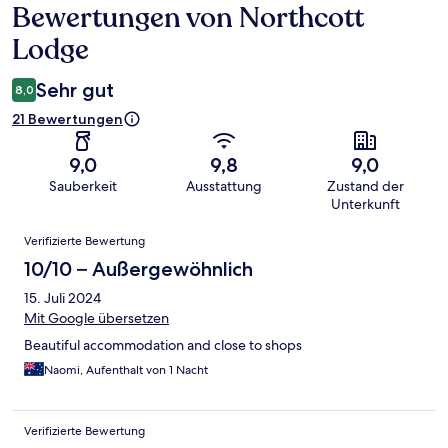
Bewertungen von Northcott
Bewertungen
Lodge
Sehr gut
8,0
21 Bewertungen
9,0
9,8
9,0
Sauberkeit
Ausstattung
Zustand der
Unterkunft
Bewertungen
Verifizierte Bewertung
10/10 – Außergewöhnlich
15. Juli 2024
Mit Google übersetzen
Beautiful accommodation and close to shops
Naomi, Aufenthalt von 1 Nacht
Verifizierte Bewertung