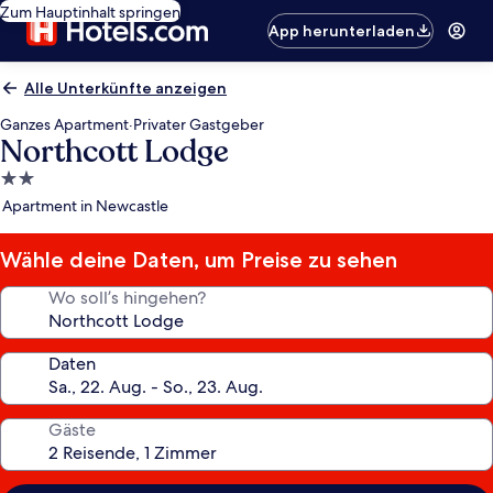
Zum Hauptinhalt springen
App herunterladen
Alle Unterkünfte anzeigen
Ganzes Apartment
·
Privater Gastgeber
Northcott Lodge
2.0-
Sterne-
Apartment in Newcastle
Unterkunft
Wähle deine Daten, um Preise zu sehen
Wo soll’s hingehen?
Daten
Gäste