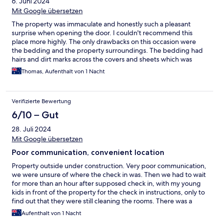
6. Juni 2024
Mit Google übersetzen
The property was immaculate and honestly such a pleasant
surprise when opening the door. I couldn't recommend this
place more highly. The only drawbacks on this occasion were
the bedding and the property surroundings. The bedding had
hairs and dirt marks across the covers and sheets which was
quite unpleasant. The building itself you can tell was fully
Thomas, Aufenthalt von 1 Nacht
refurbished and completely new, which was a real highlight. The
downside of that was that there is still construction around the
property which made the street appeal not look as good, hence
Verifizierte Bewertung
my pleasant surprise after I opened the door to the room. Very
lovely and highly recommend.
6/10 – Gut
28. Juli 2024
Mit Google übersetzen
Poor communication, convenient location
Property outside under construction. Very poor communication,
we were unsure of where the check in was. Then we had to wait
for more than an hour after supposed check in, with my young
kids in front of the property for the check in instructions, only to
find out that they were still cleaning the rooms. There was a
number to call in some other property but the First Lady was not
Aufenthalt von 1 Nacht
helpful or seemed to care at all about us waiting outside for a