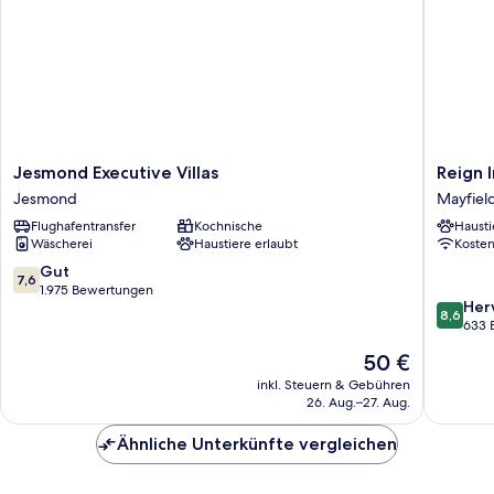
Jesmond
Reign
Jesmond Executive Villas
Reign 
Executive
Inn
Jesmond
Mayfiel
Villas
Newcast
Flughafentransfer
Kochnische
Hausti
Jesmond
Mayfiel
Wäscherei
Haustiere erlaubt
Koste
West
7.6
Gut
7,6
von
1.975 Bewertungen
8.6
Her
10,
8,6
von
633 
Gut,
10,
1.975
Der
50 €
Hervorr
Bewertungen
Preis
633
inkl. Steuern & Gebühren
beträgt
26. Aug.–27. Aug.
Bewert
50 €
Ähnliche Unterkünfte vergleichen