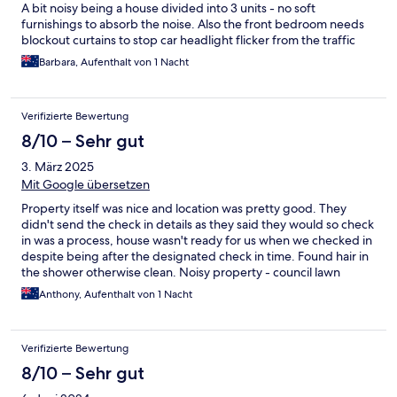
A bit noisy being a house divided into 3 units - no soft
furnishings to absorb the noise. Also the front bedroom needs
blockout curtains to stop car headlight flicker from the traffic
overnight. Spartan but clean and comfy beds. Close to Hospital.
Barbara, Aufenthalt von 1 Nacht
Verifizierte Bewertung
8/10 – Sehr gut
3. März 2025
Mit Google übersetzen
Property itself was nice and location was pretty good. They
didn't send the check in details as they said they would so check
in was a process, house wasn't ready for us when we checked in
despite being after the designated check in time. Found hair in
the shower otherwise clean. Noisy property - council lawn
mowing until after 830pm and the property had a digger onsite
Anthony, Aufenthalt von 1 Nacht
and digging from 730am.
Verifizierte Bewertung
8/10 – Sehr gut