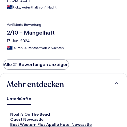
11. Okt. 2024
Ricky, Aufenthalt von 1 Nacht
Verifizierte Bewertung
2/10 – Mangelhaft
17. Juni 2024
Lauren, Aufenthalt von 2 Nächten
Alle 21 Bewertungen anzeigen
Mehr entdecken
Unterkünfte
L
Noah's On The Beach
i
L
Quest Newcastle
n
i
L
Best Western Plus Apollo Hotel Newcastle