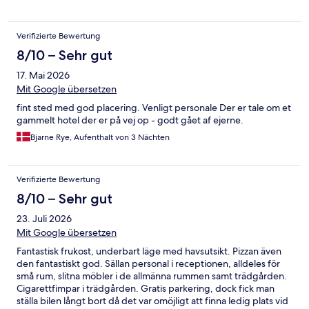
Verifizierte Bewertung
8/10 – Sehr gut
17. Mai 2026
Mit Google übersetzen
fint sted med god placering. Venligt personale Der er tale om et
gammelt hotel der er på vej op - godt gået af ejerne.
Bjarne Rye, Aufenthalt von 3 Nächten
Verifizierte Bewertung
8/10 – Sehr gut
23. Juli 2026
Mit Google übersetzen
Fantastisk frukost, underbart läge med havsutsikt. Pizzan även
den fantastiskt god. Sällan personal i receptionen, alldeles för
små rum, slitna möbler i de allmänna rummen samt trädgården.
Cigarettfimpar i trädgården. Gratis parkering, dock fick man
ställa bilen långt bort då det var omöjligt att finna ledig plats vid