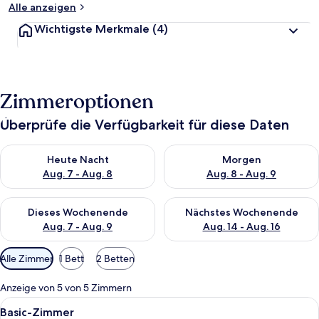
Alle anzeigen
Wichtigste Merkmale
(4)
Zimmeroptionen
Überprüfe die Verfügbarkeit für diese Daten
Überprüfe die Verfügbarkeit für heute Nacht, Aug. 7 - Aug. 8.
Überprüfe die Verfügbarkeit f
Heute Nacht
Morgen
Aug. 7 - Aug. 8
Aug. 8 - Aug. 9
Überprüfe die Verfügbarkeit für dieses Wochenende, Aug. 7 - 
Überprüfe die Verfügbarkeit f
Dieses Wochenende
Nächstes Wochenende
Aug. 7 - Aug. 9
Aug. 14 - Aug. 16
Verfügbare
Alle Zimmer
1 Bett
2 Betten
Filter
für
Anzeige von 5 von 5 Zimmern
Zimmer
Alle
Ein Zimmer mit einem grauen Sofa, ei
3
Basic-Zimmer