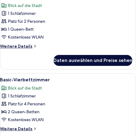
Fotos
Blick auf die Stadt
für
1 Schlafzimmer
Basic-
Zimmer
Platz für 2 Personen
anzeigen
1 Queen-Bett
Kostenloses WLAN
Weitere
Weitere Details
Details
für
Daten auswählen und Preise sehen
Basic-
Zimmer
Alle
Ein Schlafzimmer mit einem Bett, eine
4
Basic-Vierbettzimmer
Fotos
Blick auf die Stadt
für
1 Schlafzimmer
Basic-
Vierbettzimmer
Platz für 4 Personen
anzeigen
2 Queen-Betten
Kostenloses WLAN
Weitere
Weitere Details
Details