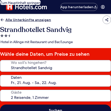
Zum Hauptinhalt springen
App herunterladen
Alle Unterkünfte anzeigen
Strandhotellet Sandvig
2.5-
Sterne-
Hotel in Allinge mit Restaurant und Bar/Lounge
Unterkunft
Wähle deine Daten, um Preise zu sehen
Wo soll’s hingehen?
Daten
Gäste
Suchen