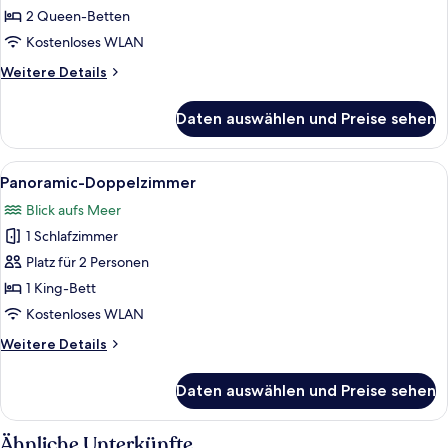
anzeigen
2 Queen-Betten
Kostenloses WLAN
Weitere
Weitere Details
Details
für
Daten auswählen und Preise sehen
Premium-
Vierbettzimmer
Alle
Panoramic-Doppelzimmer | Kostenlo
4
Panoramic-Doppelzimmer
Fotos
Blick aufs Meer
für
1 Schlafzimmer
Panoramic-
Doppelzimmer
Platz für 2 Personen
anzeigen
1 King-Bett
Kostenloses WLAN
Weitere
Weitere Details
Details
für
Daten auswählen und Preise sehen
Panoramic-
Doppelzimmer
Ähnliche Unterkünfte