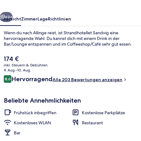
rück
Weiter
62+
Übersicht
Zimmer
Lage
Richtlinien
Wenn du nach Allinge reist, ist Strandhotellet Sandvig eine
hervorragende Wahl. Du kannst dich mit einem Drink in der
Bar/Lounge entspannen und im Coffeeshop/Café sehr gut essen.
Der
174 €
aktuelle
inkl. Steuern & Gebühren
Preis
9. Aug.–10. Aug.
beträgt
Bewertungen
Hervorragend
8,6
Alle 203 Bewertungen anzeigen
174 €.
8,6 von 10.
Außenbereich
Beliebte Annehmlichkeiten
Frühstück inbegriffen
Kostenlose Parkplätze
Kostenloses WLAN
Restaurant
Bar