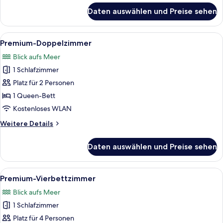
für
Daten auswählen und Preise sehen
Basic-
Vierbettzimmer
Alle
Ein Schlafzimmer mit großem Fenster,
3
Premium-Doppelzimmer
Fotos
Blick aufs Meer
für
1 Schlafzimmer
Premium-
Doppelzimmer
Platz für 2 Personen
anzeigen
1 Queen-Bett
Kostenloses WLAN
Weitere
Weitere Details
Details
für
Daten auswählen und Preise sehen
Premium-
Doppelzimmer
Alle
Premium-Vierbettzimmer | Kostenlos
1
Premium-Vierbettzimmer
Fotos
Blick aufs Meer
für
1 Schlafzimmer
Premium-
Vierbettzimmer
Platz für 4 Personen