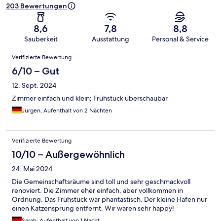
203 Bewertungen
8,6
7,8
8,8
Sauberkeit
Ausstattung
Personal & Service
Bewertungen
Verifizierte Bewertung
6/10 – Gut
12. Sept. 2024
Zimmer einfach und klein; Frühstück überschaubar
Jürgen, Aufenthalt von 2 Nächten
Verifizierte Bewertung
10/10 – Außergewöhnlich
24. Mai 2024
Die Gemeinschaftsräume sind toll und sehr geschmackvoll
renoviert. Die Zimmer eher einfach, aber vollkommen in
Ordnung. Das Frühstück war phantastisch. Der kleine Hafen nur
einen Katzensprung entfernt. Wir waren sehr happy!
Sarah, Aufenthalt von 1 Nacht