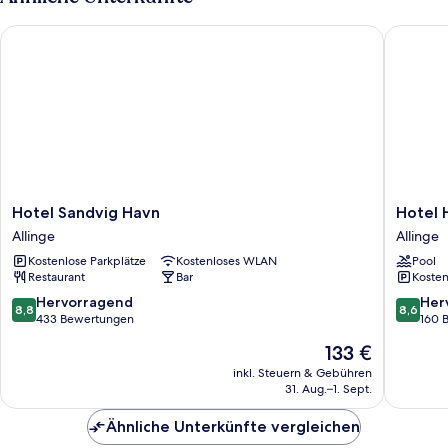
Hotel Sandvig Havn
Hotel Ha
Hotel
Hotel
Hotel Sandvig Havn
Hotel 
Sandvig
Hammer
Allinge
Allinge
Havn
-
Kostenlose Parkplätze
Kostenloses WLAN
Pool
Allinge
Adults
Restaurant
Bar
Kosten
Only
Allinge
8.8
8.6
Hervorragend
Her
8,8
8,6
von
von
433 Bewertungen
160 
10,
10,
Der
133 €
Hervorragend,
Hervorr
Preis
433
160
inkl. Steuern & Gebühren
beträgt
31. Aug.–1. Sept.
Bewertungen
Bewert
133 €
Ähnliche Unterkünfte vergleichen