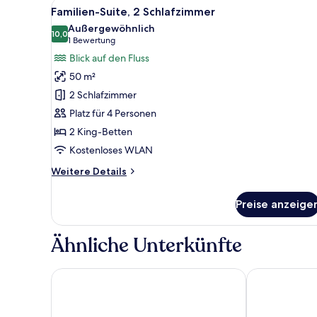
Alle
Ein modernes Schlafzimmer mit
8
und
Familien-Suite, 2 Schlafzimmer
Fotos
Schlafsofa
Außergewöhnlich
für
10,0
10,0 von 10
(1
1 Bewertung
Familien-
Bewertung)
Blick auf den Fluss
Suite,
50 m²
2 Schlafzimmer
2 Schlafzimmer
anzeigen
Platz für 4 Personen
2 King-Betten
Kostenloses WLAN
Weitere
Weitere Details
Details
für
Preise anzeige
Familien-
Suite,
2 Schlafzimmer
Ähnliche Unterkünfte
Clarion Paris CDG Airport
Golden Tulip 