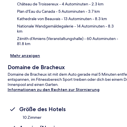
Château de Troissereux
- 4 Autominuten
- 2.3 km
Plan d'Eau du Canada
- 5 Autominuten
- 3.7 km
Kar
Kathedrale von Beauvais
- 13 Autominuten
- 8.3 km
Nationale Wandgemäldegalerie
- 14 Autominuten
- 8.3
km
Zénith d'Amiens (Veranstaltungshalle)
- 60 Autominuten
-
81.8 km
Mehr anzeigen
Domaine de Bracheux
Domaine de Bracheux ist mit dem Auto gerade mal 5 Minuten entfern
entspannen, im Fitnessbereich Sport treiben oder dich bei einem D
Innenpool and einen Garten.
Informationen zu den Rechten zur Stornierung
Größe des Hotels
10 Zimmer