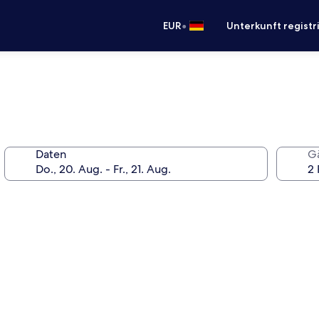
•
EUR
Unterkunft registr
Daten
G