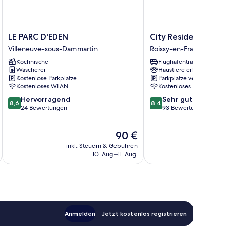
LE
City
LE PARC D'EDEN
City Residence Paris
PARC
Residence
Villeneuve-sous-Dammartin
Roissy-en-France
D'EDEN
Paris
Kochnische
Flughafentransfer
Villeneuve-
CDG
Wäscherei
Haustiere erlaubt
sous-
Airport
Kostenlose Parkplätze
Parkplätze verfügbar
Dammartin
Roissy-
Kostenloses WLAN
Kostenloses WLAN
en-
8.6
8.4
Hervorragend
Sehr gut
France
8,6
8,4
von
von
24 Bewertungen
93 Bewertungen
10,
10,
Hervorragend,
Sehr
Der
90 €
24
gut,
Preis
Bewertungen
93
inkl. Steuern & Gebühren
inkl. S
t
beträgt
Bewertungen
10. Aug.–11. Aug.
90 €
Anmelden
Jetzt kostenlos registrieren