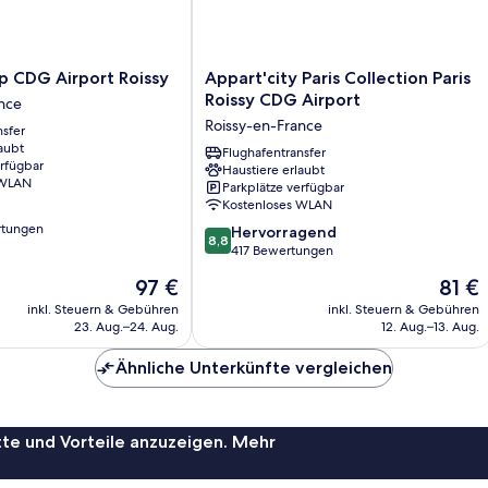
Appart'city
p CDG Airport Roissy
Appart'city Paris Collection Paris
Paris
Roissy CDG Airport
nce
Collection
Roissy-en-France
nsfer
Paris
aubt
Roissy
Flughafentransfer
erfügbar
Haustiere erlaubt
CDG
 WLAN
Parkplätze verfügbar
Airport
Kostenloses WLAN
Roissy-
rtungen
8.8
en-
Hervorragend
8,8
von
France
417 Bewertungen
10,
Der
Der
97 €
81 €
Hervorragend,
Preis
Preis
417
inkl. Steuern & Gebühren
inkl. Steuern & Gebühren
beträgt
beträg
23. Aug.–24. Aug.
12. Aug.–13. Aug.
Bewertungen
97 €
81 €
Ähnliche Unterkünfte vergleichen
te und Vorteile anzuzeigen. Mehr