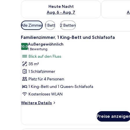
Überprüfe die Verfügbarkeit für heute Nacht, Aug. 6
Überprüfe die
Heute Nacht
Aug. 6 - Aug. 7
A
Verfügbare
Alle Zimmer
1 Bett
2 Betten
Filter
Alle
Ein modernes Schlafzimmer mit
für
5
Familienzimmer, 1 King-Bett und Schlafsofa
Fotos
Zimmer
Außergewöhnlich
für
10,0
10,0 von 10
(1
1 Bewertung
Familienzimmer,
Bewertung)
Blick auf den Fluss
1 King-
35 m²
Bett
1 Schlafzimmer
und
Platz für 4 Personen
Schlafsofa
1 King-Bett und 1 Queen-Schlafsofa
anzeigen
Kostenloses WLAN
Weitere
Weitere Details
Details
für
Preise anzeige
Familienzimmer,
1 King-
Bett