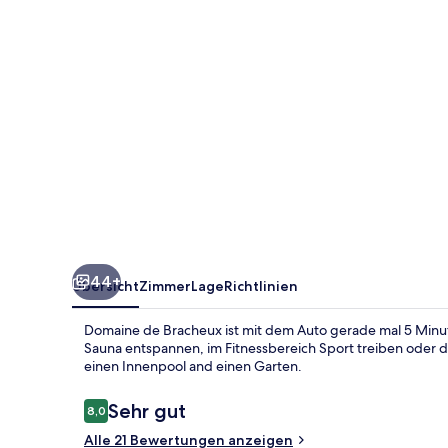
44+
Übersicht
Zimmer
Lage
Richtlinien
Domaine de Bracheux ist mit dem Auto gerade mal 5 Minute
Sauna entspannen, im Fitnessbereich Sport treiben oder d
einen Innenpool and einen Garten.
Bewertungen
Sehr gut
8,0
8,0 von 10.
Alle 21 Bewertungen anzeigen