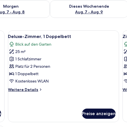
 - Aug. 7.
 Verfügbarkeit für morgen, Aug. 7 - Aug. 8.
Überprüfe die Verfügbarkeit für dies
Morgen
Dieses Wochenende
ug. 7 - Aug. 8
Aug. 7 - Aug. 9
 einem großen Bett, einer Zierdeovase und einem Sessel.
Alle
Ein modernes Schlafzimmer mit einem
Al
11
Deluxe-Zimmer, 1 Doppelbett
Z
Fotos
F
Blick auf den Garten
für
f
25 m²
Deluxe-
Z
Zimmer,
a
1 Schlafzimmer
1
Platz für 2 Personen
Doppelbett
1 Doppelbett
anzeigen
Kostenloses WLAN
Weitere
We
Weitere Details
We
Details
De
für
fü
Deluxe-
Z
Zimmer,
n
Preise anzeigen
1
Doppelbett