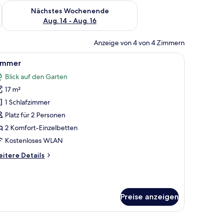
es Wochenende, Aug. 7 - Aug. 9.
Überprüfe die Verfügbarkeit für nächstes Wochenende, Aug. 1
Nächstes Wochenende
Aug. 14 - Aug. 16
Anzeige von 4 von 4 Zimmern
 gesteppten Kopfteil, einem großen Bett mit weißer und grauer Bettwäsche
le
Ein Hotelzimmer mit zwei Betten, jedes mit e
6
immer
otos
Blick auf den Garten
ür
17 m²
immer
nzeigen
1 Schlafzimmer
Platz für 2 Personen
2 Komfort-Einzelbetten
Kostenloses WLAN
itere
itere Details
tails
r
immer
Preise anzeigen