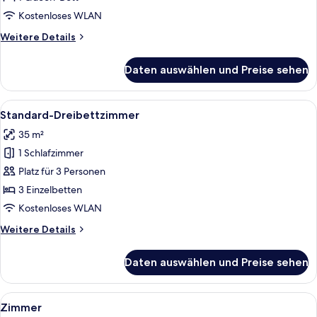
Queen-
Kostenloses WLAN
Bett
Weitere
Weitere Details
anzeigen
Details
für
Daten auswählen und Preise sehen
Standard-
Doppelzimmer,
1
Alle
Standard-Dreibettzimmer | Zimmersafe
5
Queen-
Standard-Dreibettzimmer
Fotos
Bett
35 m²
für
1 Schlafzimmer
Standard-
Dreibettzimmer
Platz für 3 Personen
anzeigen
3 Einzelbetten
Kostenloses WLAN
Weitere
Weitere Details
Details
für
Daten auswählen und Preise sehen
Standard-
Dreibettzimmer
Alle
Zimmersafe, Schreibtisch, Verdunkelun
6
Zimmer
Fotos