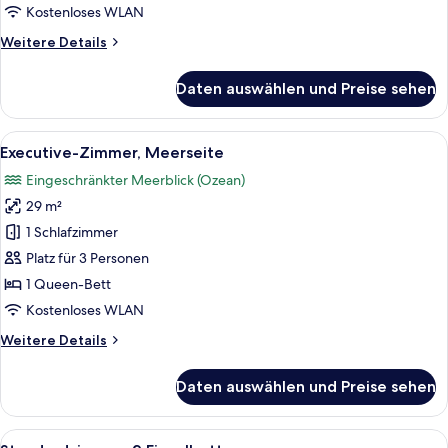
anzeigen
Kostenloses WLAN
Weitere
Weitere Details
Details
für
Daten auswählen und Preise sehen
Deluxe-
Zimmer,
Meerseite
Alle
Executive-Zimmer, Meerseite | Zimmers
5
Executive-Zimmer, Meerseite
Fotos
Eingeschränkter Meerblick (Ozean)
für
29 m²
Executive-
Zimmer,
1 Schlafzimmer
Meerseite
Platz für 3 Personen
anzeigen
1 Queen-Bett
Kostenloses WLAN
Weitere
Weitere Details
Details
für
Daten auswählen und Preise sehen
Executive-
Zimmer,
Meerseite
Alle
Standardzimmer, 2 Einzelbetten | Zimm
4