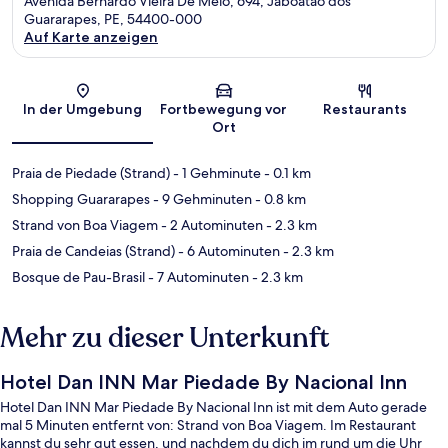
Avenida Bernardo Vieira De Melo, 694, Jaboatão dos
Guararapes, PE, 54400-000
Auf Karte anzeigen
Karte
In der Umgebung
Fortbewegung vor
Restaurants
Ort
Praia de Piedade (Strand)
- 1 Gehminute
- 0.1 km
Shopping Guararapes
- 9 Gehminuten
- 0.8 km
Strand von Boa Viagem
- 2 Autominuten
- 2.3 km
Praia de Candeias (Strand)
- 6 Autominuten
- 2.3 km
Bosque de Pau-Brasil
- 7 Autominuten
- 2.3 km
Mehr zu dieser Unterkunft
Hotel Dan INN Mar Piedade By Nacional Inn
Hotel Dan INN Mar Piedade By Nacional Inn ist mit dem Auto gerade
mal 5 Minuten entfernt von: Strand von Boa Viagem. Im Restaurant
kannst du sehr gut essen, und nachdem du dich im rund um die Uhr