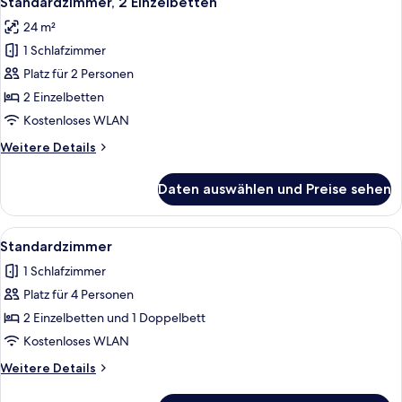
Standardzimmer, 2 Einzelbetten
Fotos
24 m²
für
1 Schlafzimmer
Standardzimmer,
2 Einzelbetten
Platz für 2 Personen
anzeigen
2 Einzelbetten
Kostenloses WLAN
Weitere
Weitere Details
Details
für
Daten auswählen und Preise sehen
Standardzimmer,
2 Einzelbetten
Alle
Ein Hotelzimmer mit zwei Betten, eine
4
Standardzimmer
Fotos
1 Schlafzimmer
für
Platz für 4 Personen
Standardzimmer
anzeigen
2 Einzelbetten und 1 Doppelbett
Kostenloses WLAN
Weitere
Weitere Details
Details
für