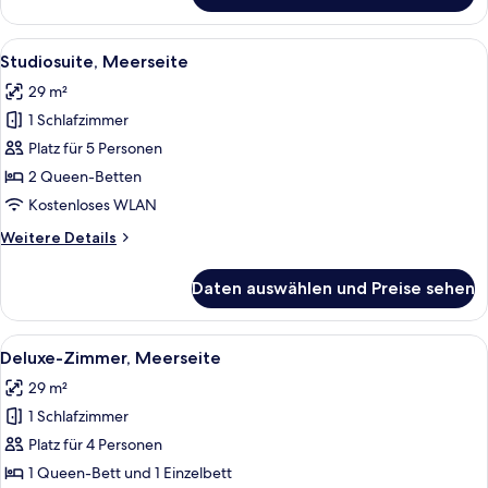
Alle
Studiosuite, Meerseite | Zimmersafe, 
5
Studiosuite, Meerseite
Fotos
29 m²
für
1 Schlafzimmer
Studiosuite,
Meerseite
Platz für 5 Personen
anzeigen
2 Queen-Betten
Kostenloses WLAN
Weitere
Weitere Details
Details
für
Daten auswählen und Preise sehen
Studiosuite,
Meerseite
Alle
Deluxe-Zimmer, Meerseite | Zimmersaf
5
Deluxe-Zimmer, Meerseite
Fotos
29 m²
für
1 Schlafzimmer
Deluxe-
Zimmer,
Platz für 4 Personen
Meerseite
1 Queen-Bett und 1 Einzelbett