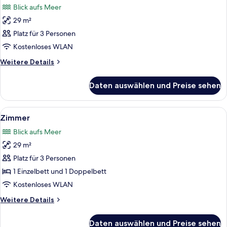
Blick aufs Meer
für
29 m²
Zimmer
anzeigen
Platz für 3 Personen
Kostenloses WLAN
Weitere
Weitere Details
Details
für
Daten auswählen und Preise sehen
Zimmer
Alle
Zimmersafe, Schreibtisch, Verdunkelun
7
Zimmer
Fotos
Blick aufs Meer
für
29 m²
Zimmer
anzeigen
Platz für 3 Personen
1 Einzelbett und 1 Doppelbett
Kostenloses WLAN
Weitere
Weitere Details
Details
für
Daten auswählen und Preise sehen
Zimmer