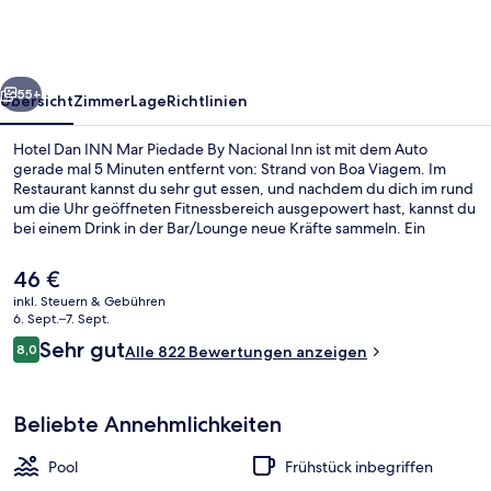
Mar
Piedade
By
rück
Weiter
Nacional
55+
Übersicht
Zimmer
Lage
Richtlinien
Inn
Hotel Dan INN Mar Piedade By Nacional Inn ist mit dem Auto
gerade mal 5 Minuten entfernt von: Strand von Boa Viagem. Im
Restaurant kannst du sehr gut essen, und nachdem du dich im rund
um die Uhr geöffneten Fitnessbereich ausgepowert hast, kannst du
bei einem Drink in der Bar/Lounge neue Kräfte sammeln. Ein
Außenpool, eine Poolbar und ein Kinderbecken gehören zu den
weiteren Highlights.
Der
46 €
aktuelle
inkl. Steuern & Gebühren
Preis
6. Sept.–7. Sept.
Außenbereich
beträgt
Bewertungen
Sehr gut
8,0
Alle 822 Bewertungen anzeigen
46 €.
8,0 von 10.
Beliebte Annehmlichkeiten
Pool
Frühstück inbegriffen