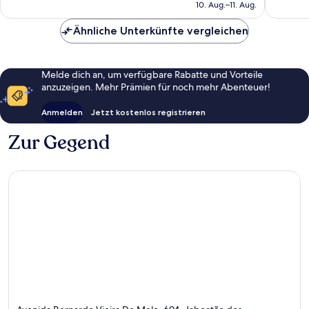
beträgt
10. Aug.–11. Aug.
126
Bewert
33 €
Bewertungen
Ähnliche Unterkünfte vergleichen
Melde dich an, um verfügbare Rabatte und Vorteile
anzuzeigen. Mehr Prämien für noch mehr Abenteuer!
Anmelden
Jetzt kostenlos registrieren
Zur Gegend