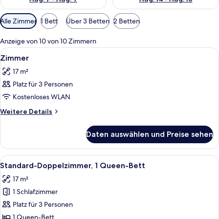
Verfügbare
Alle Zimmer
1 Bett
Über 3 Betten
2 Betten
Filter
für
Anzeige von 10 von 10 Zimmern
Zimmer
Alle
Zimmersafe, Schreibtisch, Verdunkelun
8
Zimmer
Fotos
17 m²
für
Platz für 3 Personen
Zimmer
anzeigen
Kostenloses WLAN
Weitere
Weitere Details
Details
für
Daten auswählen und Preise sehen
Zimmer
Alle
Standard-Doppelzimmer, 1 Queen-Bett 
6
Standard-Doppelzimmer, 1 Queen-Bett
Fotos
17 m²
für
1 Schlafzimmer
Standard-
Doppelzimmer,
Platz für 3 Personen
1
1 Queen-Bett