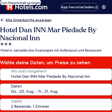
Zum Hauptinhalt springen
App herunterladen
Alle Unterkünfte anzeigen
Hotel Dan INN Mar Piedade By
Nacional Inn
3.0-
Sterne-
Hotel in Jaboatão dos Guararapes mit Außenpool und Restaurant
Unterkunft
Wähle deine Daten, um Preise zu sehen
Wo soll’s hingehen?
Daten
Gäste