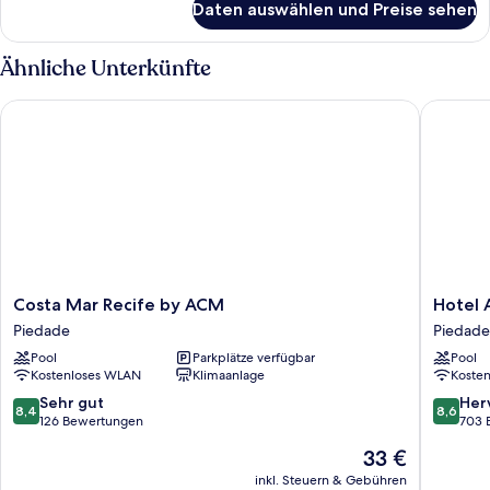
Daten auswählen und Preise sehen
Standardzimmer
Ähnliche Unterkünfte
Costa Mar Recife by ACM
Hotel An
Costa
Hotel
Costa Mar Recife by ACM
Hotel 
Mar
Anahi
Piedade
Piedade
Recife
Piedade
Pool
Parkplätze verfügbar
Pool
by
Kostenloses WLAN
Klimaanlage
Koste
ACM
Piedade
8.4
8.6
Sehr gut
Her
8,4
8,6
von
von
126 Bewertungen
703 
10,
10,
Der
33 €
Sehr
Hervorr
Preis
gut,
703
inkl. Steuern & Gebühren