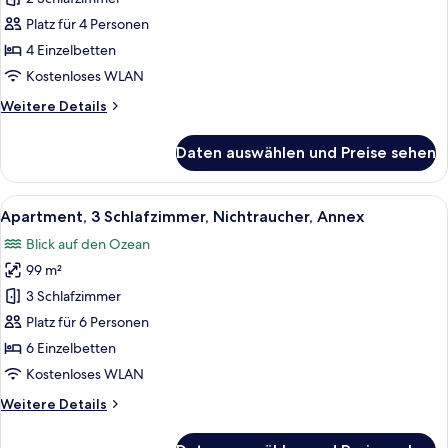
Nichtraucher,
Platz für 4 Personen
Annex
4 Einzelbetten
anzeigen
Kostenloses WLAN
Weitere
Weitere Details
Details
für
Daten auswählen und Preise sehen
Apartment,
2 Schlafzimmer,
Nichtraucher,
Alle
Ein modernes Wohnzimmer mit Sofa, Fe
5
Annex
Apartment, 3 Schlafzimmer, Nichtraucher, Annex
Fotos
Blick auf den Ozean
für
99 m²
Apartment,
3 Schlafzimmer,
3 Schlafzimmer
Nichtraucher,
Platz für 6 Personen
Annex
6 Einzelbetten
anzeigen
Kostenloses WLAN
Weitere
Weitere Details
Details
für