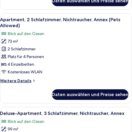
Daten auswählen und Preise sehen
Apartment,
3 Schlafzimmer,
Nichtraucher,
Alle
Ein modernes Wohnzimmer mit Flachbi
6
Annex
Apartment, 2 Schlafzimmer, Nichtraucher, Annex (Pets
Fotos
Allowed)
für
Blick auf den Ozean
Apartment,
73 m²
2 Schlafzimmer,
2 Schlafzimmer
Nichtraucher,
Annex
Platz für 4 Personen
(Pets
4 Einzelbetten
Allowed)
Kostenloses WLAN
anzeigen
Weitere
Weitere Details
Details
für
Daten auswählen und Preise sehen
Apartment,
2 Schlafzimmer,
Nichtraucher,
Alle
Ein modernes Wohnzimmer mit Sofa, Fer
5
Annex
Deluxe-Apartment, 3 Schlafzimmer, Nichtraucher, Annex
Fotos
(Pets
Blick auf den Ozean
Allowed)
für
99 m²
Deluxe-