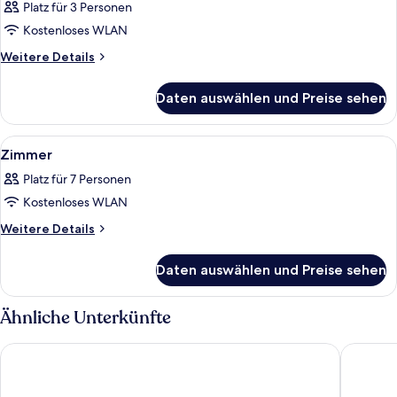
Platz für 3 Personen
für
Kostenloses WLAN
Zimmer
anzeigen
Weitere
Weitere Details
Details
für
Daten auswählen und Preise sehen
Zimmer
Alle
Ein modernes Hotelzimmer mit einem 
4
Zimmer
Fotos
Platz für 7 Personen
für
Kostenloses WLAN
Zimmer
anzeigen
Weitere
Weitere Details
Details
für
Daten auswählen und Preise sehen
Zimmer
Ähnliche Unterkünfte
Grand Mercure Okinawa Cape Zanpa Resort
Souther