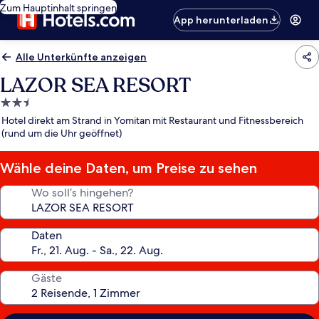
Zum Hauptinhalt springen
App herunterladen
Alle Unterkünfte anzeigen
LAZOR SEA RESORT
2.5-
Sterne-
Hotel direkt am Strand in Yomitan mit Restaurant und Fitnessbereich
Unterkunft
(rund um die Uhr geöffnet)
Wähle deine Daten, um Preise zu sehen
Wo soll’s hingehen?
Daten
Gäste