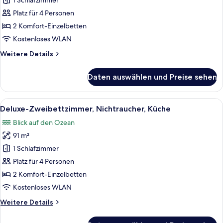
Zweibettzimmer,
1 Schlafzimmer
Nichtraucher
Platz für 4 Personen
anzeigen
2 Komfort-Einzelbetten
Kostenloses WLAN
Weitere
Weitere Details
Details
für
Daten auswählen und Preise sehen
Deluxe-
Zweibettzimmer,
Nichtraucher
Alle
Ein großzügiger Wohnbereich mit eine
2
Deluxe-Zweibettzimmer, Nichtraucher, Küche
Fotos
Blick auf den Ozean
für
91 m²
Deluxe-
Zweibettzimmer,
1 Schlafzimmer
Nichtraucher,
Platz für 4 Personen
Küche
2 Komfort-Einzelbetten
anzeigen
Kostenloses WLAN
Weitere
Weitere Details
Details
für