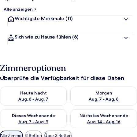
Alle anzeigen
Wichtigste Merkmale
(11)
Sich wie zu Hause fühlen
(6)
Zimmeroptionen
Überprüfe die Verfügbarkeit für diese Daten
Überprüfe die Verfügbarkeit für heute Nacht, Aug. 6 - Aug. 7.
Überprüfe die Verfügbarkeit f
Heute Nacht
Morgen
Aug. 6 - Aug. 7
Aug. 7 - Aug. 8
Überprüfe die Verfügbarkeit für dieses Wochenende, Aug. 7 - 
Überprüfe die Verfügbarkeit f
Dieses Wochenende
Nächstes Wochenende
Aug. 7 - Aug. 9
Aug. 14 - Aug. 16
Verfügbare
Alle Zimmer
2 Betten
Über 3 Betten