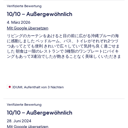
Verifizierte Bewertung
10/10 – Außergewöhnlich
4. März 2026
Mit Google übersetzen
リビングのカーテンをあけると目の前に広がる沖縄ブルーの海
に感動しました ベッドルーム、バス、トイレがそれぞれ2つづ
つあってとても便利 きれいで広々していて気持ち良く過ごせま
した 朝食は一階のレストランで 3種類のワンプレートにバイキ
ングもあって3連泊でしたが飽きることなく美味しくいただきま
した バルコニー席も波の音を聞きながら海を見ながら最高です
そこから浜辺にも降りられて こんなに近くに海を感じて過ごし
たのは初めてでしたのでとても満足しました スタッフの方もレ
ストランの方も皆さん感じが良くリラックスできました ランド
リーもあります 洗剤は必要かな 今回はサウナもジムも利用しま
せんでしたので詳細はわかりません 全体的に静かで波の音を
IDUMI, Aufenthalt von 3 Nächten
聞きながらゆっくりと過ごせました
Verifizierte Bewertung
10/10 – Außergewöhnlich
28. Juni 2024
Mit Google übersetzen