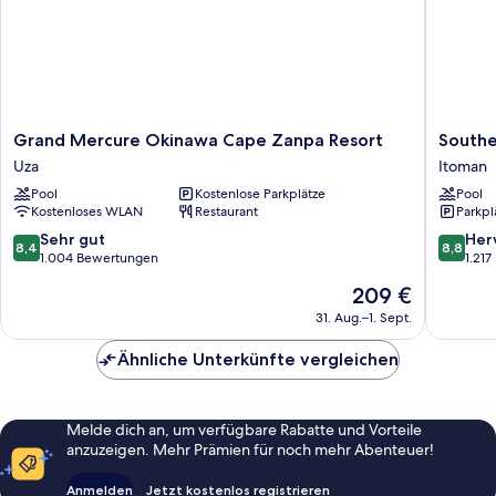
Grand
Souther
Grand Mercure Okinawa Cape Zanpa Resort
Southe
Mercure
Beach
Uza
Itoman
Okinawa
Hotel
Pool
Kostenlose Parkplätze
Pool
Cape
&
Kostenloses WLAN
Restaurant
Parkpl
Zanpa
Resort
Resort
OKINA
8.4
8.8
Sehr gut
Her
8,4
8,8
Uza
Itoman
von
von
1.004 Bewertungen
1.21
10,
10,
Der
209 €
Sehr
Hervorr
Preis
gut,
1.217
31. Aug.–1. Sept.
beträgt
1.004
Bewert
209 €
Bewertungen
Ähnliche Unterkünfte vergleichen
Melde dich an, um verfügbare Rabatte und Vorteile
anzuzeigen. Mehr Prämien für noch mehr Abenteuer!
Anmelden
Jetzt kostenlos registrieren