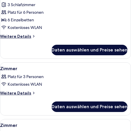
Apartment,
3 Schlafzimmer
3 Schlafzimmer,
Platz für 6 Personen
Nichtraucher,
6 Einzelbetten
Annex
Kostenloses WLAN
anzeigen
Weitere
Weitere Details
Details
für
Daten auswählen und Preise sehen
Deluxe-
Apartment,
3 Schlafzimmer,
Alle
Ein Hotelzimmer mit einem großen Bet
7
Nichtraucher,
Zimmer
Fotos
Annex
Platz für 3 Personen
für
Kostenloses WLAN
Zimmer
anzeigen
Weitere
Weitere Details
Details
für
Daten auswählen und Preise sehen
Zimmer
Alle
Ein Hotelzimmer mit einem Bett, eine
3
Zimmer
Fotos