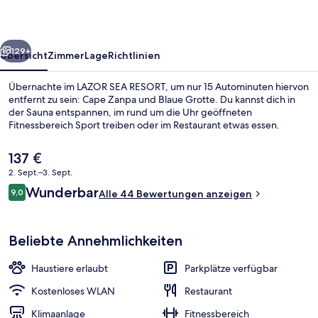
rück
Weiter
129+
Übersicht
Zimmer
Lage
Richtlinien
Übernachte im LAZOR SEA RESORT, um nur 15 Autominuten hiervon
entfernt zu sein: Cape Zanpa und Blaue Grotte. Du kannst dich in
der Sauna entspannen, im rund um die Uhr geöffneten
Fitnessbereich Sport treiben oder im Restaurant etwas essen.
Der
137 €
aktuelle
2. Sept.–3. Sept.
Preis
Bewertungen
Wunderbar
9,0
beträgt
Alle 44 Bewertungen anzeigen
9,0 von 10.
Apartment, 3 Schlafzimmer, Nichtrauc
137 €.
Beliebte Annehmlichkeiten
Haustiere erlaubt
Parkplätze verfügbar
Kostenloses WLAN
Restaurant
Klimaanlage
Fitnessbereich