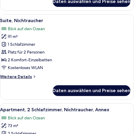
Daten auswählen und Preise sehen
Deluxe-
Zweibettzimmer,
Nichtraucher,
Alle
Eine moderne Küche mit weißer Arbeit
3
Küche
Suite, Nichtraucher
Fotos
Blick auf den Ozean
für
91 m²
Suite,
Nichtraucher
1 Schlafzimmer
anzeigen
Platz für 2 Personen
2 Komfort-Einzelbetten
Kostenloses WLAN
Weitere
Weitere Details
Details
für
Daten auswählen und Preise sehen
Suite,
Nichtraucher
Alle
Ein modernes Wohnzimmer mit einem g
5
Apartment, 2 Schlafzimmer, Nichtraucher, Annex
Fotos
Blick auf den Ozean
für
73 m²
Apartment,
2 Schlafzimmer,
2 Schlafzimmer