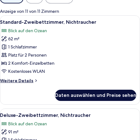
Filter
für
Anzeige von 11 von 11 Zimmern
Zimmer
Alle
Ein modernes Wohnzimmer mit einem Fl
3
Standard-Zweibettzimmer, Nichtraucher
Fotos
Blick auf den Ozean
für
62 m²
Standard-
Zweibettzimmer,
1 Schlafzimmer
Nichtraucher
Platz für 2 Personen
anzeigen
2 Komfort-Einzelbetten
Kostenloses WLAN
Weitere
Weitere Details
Details
für
Daten auswählen und Preise sehen
Standard-
Zweibettzimmer,
Nichtraucher
Alle
Ein geräumiges Wohnzimmer mit einer 
3
Deluxe-Zweibettzimmer, Nichtraucher
Fotos
Blick auf den Ozean
für
91 m²
Deluxe-