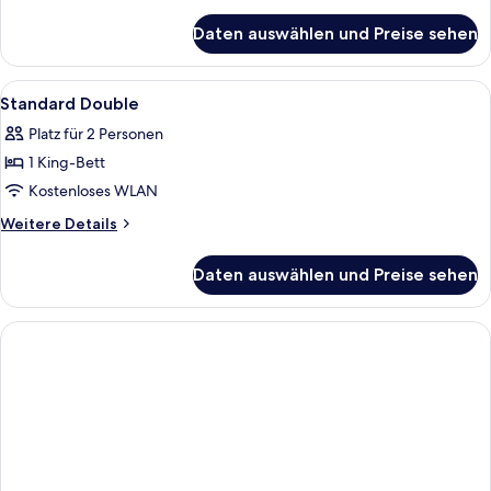
Details
für
Daten auswählen und Preise sehen
Standard-
Zweibettzimmer
Alle
Ein Hotelzimmer mit einem Bett, einem
9
Standard Double
Fotos
Platz für 2 Personen
für
1 King-Bett
Standard
Double
Kostenloses WLAN
anzeigen
Weitere
Weitere Details
Details
für
Daten auswählen und Preise sehen
Standard
Double