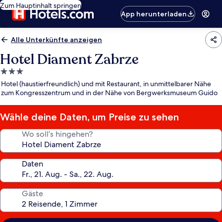
Zum Hauptinhalt springen
App herunterladen
Alle Unterkünfte anzeigen
Hotel Diament Zabrze
3.0-
Sterne-
Hotel (haustierfreundlich) und mit Restaurant, in unmittelbarer Nähe
Unterkunft
zum Kongresszentrum und in der Nähe von Bergwerksmuseum Guido
Wähle deine Daten, um Preise zu sehen
Wo soll’s hingehen?
Daten
Gäste