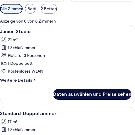
Verfügbare
Alle Zimmer
1 Bett
2 Betten
Filter
für
Anzeige von 8 von 8 Zimmern
Zimmer
Alle
Ein Hotelzimmer mit einem großen Bet
6
Junior-Studio
Fotos
21 m²
für
1 Schlafzimmer
Junior-
Studio
Platz für 3 Personen
anzeigen
1 Doppelbett
Kostenloses WLAN
Weitere
Weitere Details
Details
für
Daten auswählen und Preise sehen
Junior-
Studio
Alle
Ein Hotelzimmer mit einem Bett, einem
9
Standard-Doppelzimmer
Fotos
17 m²
für
1 Schlafzimmer
Standard-