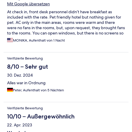
Mit Google übersetzen
At check in, front desk personnel didn’t have breakfast as
included with the rate. Pet friendly hotel but nothing given for
pet. AC only in the main areas, rooms were warm and there
were no fans in the rooms, but, upon request, they brought fans
to the rooms. You can open windows, but there is no screens so
flies and mosquitos get inside. Breakfast ok. Area has limited
MONIKA, Aufenthalt von 1 Nacht
availability for dining but it is conveniently located near Sztolnia.
Verifizierte Bewertung
8/10 – Sehr gut
30. Dez. 2024
Alles war in Ordnung
Peter, Aufenthalt von 5 Nächten
Verifizierte Bewertung
10/10 – Außergewöhnlich
22. Apr. 2023