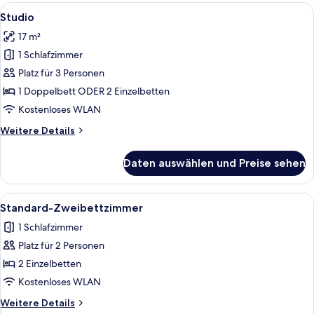
Alle
Ein Hotelzimmer mit einer Couch, zwe
7
Studio
Fotos
17 m²
für
1 Schlafzimmer
Studio
anzeigen
Platz für 3 Personen
1 Doppelbett ODER 2 Einzelbetten
Kostenloses WLAN
Weitere
Weitere Details
Details
für
Daten auswählen und Preise sehen
Studio
Alle
Ein Hotelzimmer mit zwei Einzelbette
10
Standard-Zweibettzimmer
Fotos
1 Schlafzimmer
für
Platz für 2 Personen
Standard-
Zweibettzimmer
2 Einzelbetten
anzeigen
Kostenloses WLAN
Weitere
Weitere Details