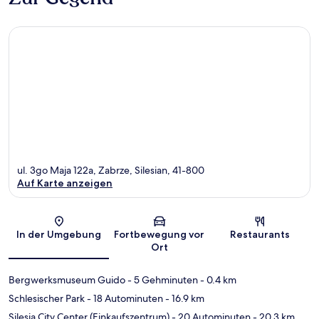
ul. 3go Maja 122a, Zabrze, Silesian, 41-800
Auf Karte anzeigen
Karte
In der Umgebung
Fortbewegung vor
Restaurants
Ort
Bergwerksmuseum Guido
- 5 Gehminuten
- 0.4 km
Schlesischer Park
- 18 Autominuten
- 16.9 km
Silesia City Center (Einkaufszentrum)
- 20 Autominuten
- 20.3 km