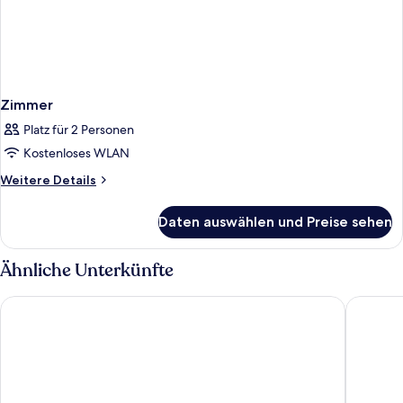
Zimmer
Platz für 2 Personen
Kostenloses WLAN
Weitere
Weitere Details
Details
für
Daten auswählen und Preise sehen
Zimmer
Ähnliche Unterkünfte
Hotel Alpex
ibis Kat