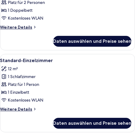
Doppelzimmer
Platz für 2 Personen
anzeigen
1 Doppelbett
Kostenloses WLAN
Weitere
Weitere Details
Details
für
Daten auswählen und Preise sehen
Standard-
Doppelzimmer
Alle
Ein Hotelzimmer mit einem Bett, eine
5
Standard-Einzelzimmer
Fotos
12 m²
für
1 Schlafzimmer
Standard-
Einzelzimmer
Platz für 1 Person
anzeigen
1 Einzelbett
Kostenloses WLAN
Weitere
Weitere Details
Details
für
Daten auswählen und Preise sehen
Standard-
Einzelzimmer