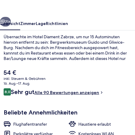
rück
Weiter
71+
Übersicht
Zimmer
Lage
Richtlinien
Übernachte im Hotel Diament Zabrze, um nur 15 Autominuten
hiervon entfernt zu sein: Bergwerksmuseum Guido und Gliwice-
Burg. Nachdem du dich im Fitnessbereich ausgepowert hast,
kannnst du im Restaurant etwas essen oder bei einem Drink in der
Bar/Lounge neue Kräfte sammeln. Außerdem ist dieses Hotel nur
eine kurze Autofahrt entfernt von: Schlesischer Park.
Der
54 €
aktuelle
inkl. Steuern & Gebühren
Preis
16. Aug.–17. Aug.
Restaurant
beträgt
Bewertungen
Sehr gut
8,0
Alle 90 Bewertungen anzeigen
54 €.
8,0 von 10.
Beliebte Annehmlichkeiten
Flughafentransfer
Haustiere erlaubt
Parkplätze verfügbar
Kostenloses WLAN