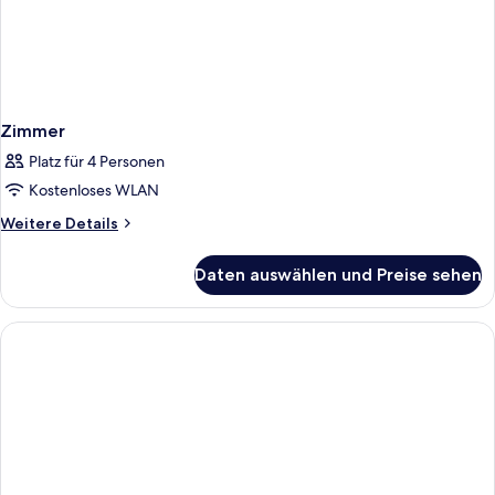
Zimmer
Platz für 4 Personen
Kostenloses WLAN
Weitere
Weitere Details
Details
für
Daten auswählen und Preise sehen
Zimmer