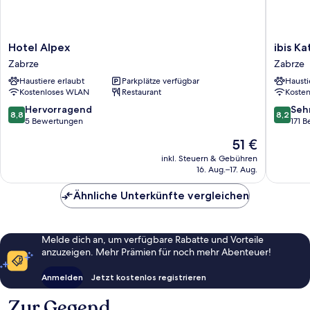
Hotel
ibis
Hotel Alpex
ibis K
Alpex
Katowic
Zabrze
Zabrze
Zabrze
Zabrze
Haustiere erlaubt
Parkplätze verfügbar
Hausti
Zabrze
Kostenloses WLAN
Restaurant
Koste
8.8
8.2
Hervorragend
Seh
8,8
8,2
von
von
5 Bewertungen
171 
10,
10,
Der
51 €
Hervorragend,
Sehr
Preis
5
gut,
inkl. Steuern & Gebühren
beträgt
16. Aug.–17. Aug.
Bewertungen
171
51 €
Bewert
Ähnliche Unterkünfte vergleichen
Melde dich an, um verfügbare Rabatte und Vorteile
anzuzeigen. Mehr Prämien für noch mehr Abenteuer!
Anmelden
Jetzt kostenlos registrieren
Zur Gegend