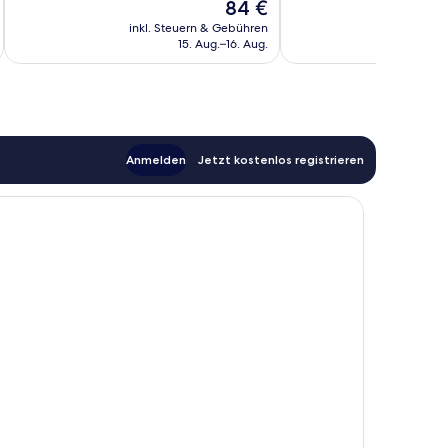
Der
84 €
97
gut,
Preis
Bewertungen
38
inkl. Steuern & Gebühren
inkl. S
beträgt
Bewertungen
15. Aug.–16. Aug.
84 €
Anmelden
Jetzt kostenlos registrieren