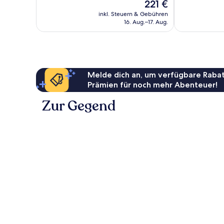
Der
221 €
1
59
Preis
Bewertung
Bewertungen
inkl. Steuern & Gebühren
beträgt
16. Aug.–17. Aug.
221 €
Melde dich an, um verfügbare Rabat
Prämien für noch mehr Abenteuer!
Zur Gegend