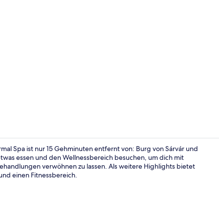
Sauna
rmal Spa ist nur 15 Gehminuten entfernt von: Burg von Sárvár und
 etwas essen und den Wellnessbereich besuchen, um dich mit
handlungen verwöhnen zu lassen. Als weitere Highlights bietet
2 Außenpool
 und einen Fitnessbereich.