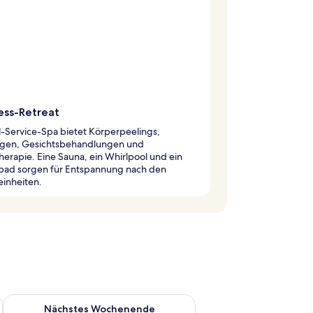
ess-Retreat
l-Service-Spa bietet Körperpeelings,
gen, Gesichtsbehandlungen und
erapie. Eine Sauna, ein Whirlpool und ein
ad sorgen für Entspannung nach den
einheiten.
es Wochenende, Aug. 7 - Aug. 9.
Überprüfe die Verfügbarkeit für nächstes Wochenende, Aug. 1
Nächstes Wochenende