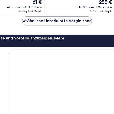
Der
Der
61 €
255 €
Sehr
Preis
Preis
gut,
inkl. Steuern & Gebühren
inkl. Steuern & Gebühren
beträgt
beträgt
6. Sept.–7. Sept.
6. Sept.–7. Sept.
224
61 €
255 €
Bewertungen
Ähnliche Unterkünfte vergleichen
te und Vorteile anzuzeigen. Mehr