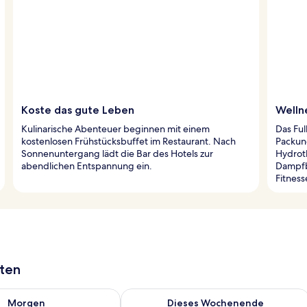
Koste das gute Leben
Welln
Kulinarische Abenteuer beginnen mit einem
Das Ful
kostenlosen Frühstücksbuffet im Restaurant. Nach
Packun
Sonnenuntergang lädt die Bar des Hotels zur
Hydroth
abendlichen Entspannung ein.
Dampfb
Fitness
aten
 - Aug. 7.
 Verfügbarkeit für morgen, Aug. 7 - Aug. 8.
Überprüfe die Verfügbarkeit für dies
Morgen
Dieses Wochenende