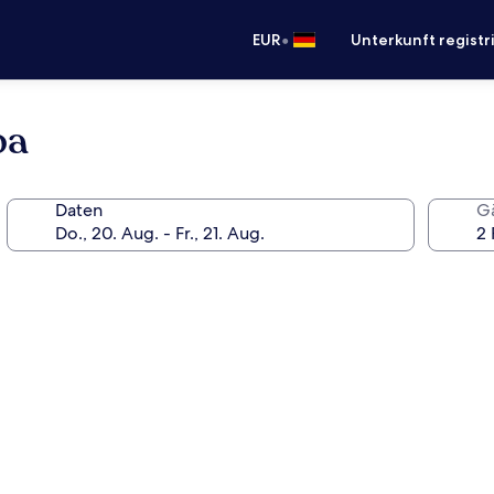
•
EUR
Unterkunft registr
pa
Daten
G