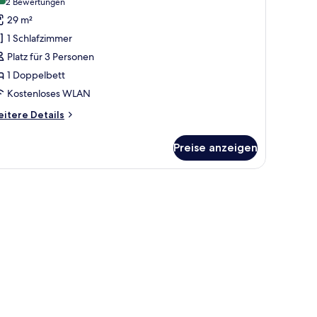
(2
2 Bewertungen
remium
Bewertungen)
29 m²
old
1 Schlafzimmer
nzeigen
Platz für 3 Personen
1 Doppelbett
Kostenloses WLAN
itere
itere Details
tails
r
Preise anzeigen
remium
ld
 Badewanne und einem großen Fenster mit Vorhängen.