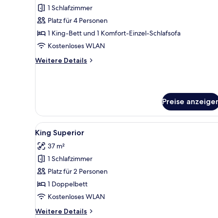
1 Schlafzimmer
Premium
Superior
Platz für 4 Personen
Suite
1 King-Bett und 1 Komfort-Einzel-Schlafsofa
anzeigen
Kostenloses WLAN
Weitere
Weitere Details
Details
für
Premium
Superior
Preise anzeige
Suite
Alle
Ein Hotelzimmer mit einem gro
1
King Superior
Fotos
37 m²
für
1 Schlafzimmer
King
Superior
Platz für 2 Personen
anzeigen
1 Doppelbett
Kostenloses WLAN
Weitere
Weitere Details