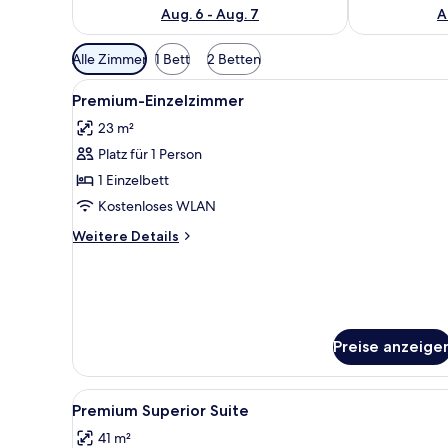
Aug. 6 - Aug. 7
A
Verfügbare
Alle Zimmer
1 Bett
2 Betten
Filter
Alle
Ein Hotelzimmer mit Bett, Schre
für
4
Premium-Einzelzimmer
Fotos
Zimmer
23 m²
für
Platz für 1 Person
Premium-
Einzelzimmer
1 Einzelbett
anzeigen
Kostenloses WLAN
Weitere
Weitere Details
Details
für
Premium-
Einzelzimmer
Preise anzeige
Alle
Ein rundes Bett mit einem Ser
2
Premium Superior Suite
Fotos
41 m²
für