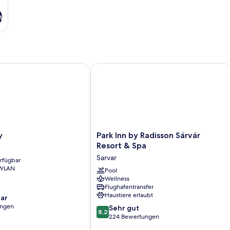
n
Park Inn by Radisson Sárvár Resort & 
Park
y
Park Inn by Radisson Sárvár
Inn
Resort & Spa
by
Sarvar
erfügbar
Radisson
 WLAN
Sárvár
Pool
Wellness
Resort
Flughafentransfer
&
Haustiere erlaubt
ar
Spa
ungen
8.2
Sarvar
Sehr gut
8,2
von
224 Bewertungen
10,