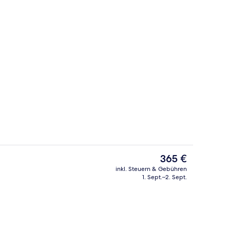
2 Außenpools, Cabañas (gegen Gebüh
Der
365 €
aktuelle
inkl. Steuern & Gebühren
Preis
1. Sept.–2. Sept.
s, Cabañas (gegen Gebühr), Sonnenschirme
Sauna
beträgt
365 €.