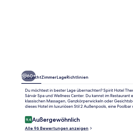
60+
Übersicht
Zimmer
Lage
Richtlinien
Du möchtest in bester Lage übernachten? Spirit Hotel The
Sárvár Spa und Wellness Center. Du kannst im Restaurant
klassischen Massagen, Ganzkörperwickeln oder Gesichtsbe
dieses Hotel im luxuriösen Stil 2 Außenpools, eine Poolbar
Bewertungen
Außergewöhnlich
9,4
9,4 von 10.
Alle 96 Bewertungen anzeigen