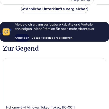
1.019
260
beträgt
Bewertungen
Bewert
37 €
Ähnliche Unterkünfte vergleichen
Melde dich an, um verfügbare Rabatte und Vorteile
anzuzeigen. Mehr Prämien für noch mehr Abenteuer!
Anmelden
Jetzt kostenlos registrieren
Zur Gegend
1-chome-8-4 Minowa, Tokyo, Tokyo, 110-0011