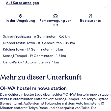
Auf Karte anzeigen
Karte
In der Umgebung
Fortbewegung vor
Restaurants
Ort
Schrein Yoshiwara
- 6 Gehminuten
- 0.6 km
Nippori Textile Town
- 10 Gehminuten
- 0.9 km
Kitchen Town
- 17 Gehminuten
- 1.5 km
Sensoji-Tempel
- 19 Gehminuten
- 1.6 km
Ueno-Park
- 4 Autominuten
- 2.4 km
Mehr zu dieser Unterkunft
OHWA hostel minowa station
Du möchtest in bester Lage übernachten? OHWA hostel minowa station
ist nur 5 Autominuten entfernt von: Sensoji-Tempel und Tokyo Skytree
(Fernsehturm). Außerdem ist Folgendes mit dem Auto höchstens 10
Minuten entfernt: Tokyo Dome und Kaiserpalast von Tokio. Die