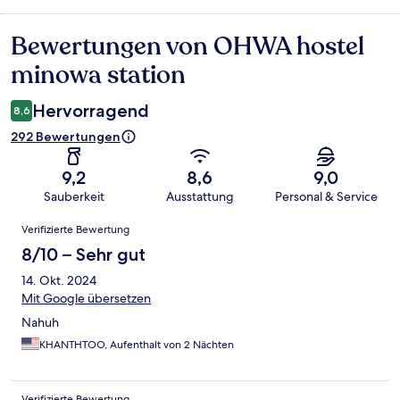
Bewertungen von OHWA hostel
Bewertungen
minowa station
Hervorragend
8,6
292 Bewertungen
9,2
8,6
9,0
Sauberkeit
Ausstattung
Personal & Service
Bewertungen
Verifizierte Bewertung
8/10 – Sehr gut
14. Okt. 2024
Mit Google übersetzen
Nahuh
KHANTHTOO, Aufenthalt von 2 Nächten
Verifizierte Bewertung