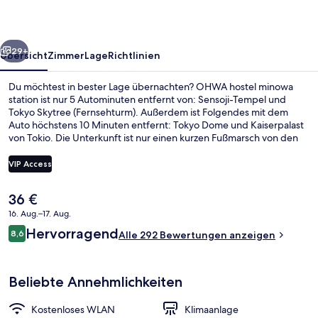
rück
Weiter
29+
Übersicht
Zimmer
Lage
Richtlinien
Du möchtest in bester Lage übernachten? OHWA hostel minowa
station ist nur 5 Autominuten entfernt von: Sensoji-Tempel und
Tokyo Skytree (Fernsehturm). Außerdem ist Folgendes mit dem
Auto höchstens 10 Minuten entfernt: Tokyo Dome und Kaiserpalast
von Tokio. Die Unterkunft ist nur einen kurzen Fußmarsch von den
öffentlichen Verkehrsmitteln entfernt: Zur U-Bahn läuft man 3
Minuten (Station Minowa) bzw. 9 Minuten (Station Minowabashi).
VIP Access
Der
36 €
Doppelzimmer, Nichtraucher | Kosten
aktuelle
16. Aug.–17. Aug.
Preis
Bewertungen
Hervorragend
8,6
beträgt
Alle 292 Bewertungen anzeigen
8,6 von 10.
36 €.
Beliebte Annehmlichkeiten
Kostenloses WLAN
Klimaanlage