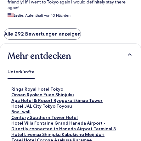
friendly! If I went to Tokyo again I would definitely stay there
again!
Leslie, Aufenthalt von 10 Nächten
Alle 292 Bewertungen anzeigen
Mehr entdecken
Unterkünfte
L
Rihga Royal Hotel Tokyo
i
L
Onsen Ryokan Yuen Shinjuku
n
i
L
Apa Hotel & Resort Ryogoku Ekimae Tower
k
n
i
L
Hotel JAL City Tokyo Toyosu
,
k
n
i
L
Bna_wall
d
,
k
n
i
L
Century Southern Tower Hotel
e
d
,
k
n
i
L
Hotel Villa Fontaine Grand Haneda Airport -
r
e
d
,
k
n
i
Directly connected to Haneda Airport Terminal 3
d
r
e
d
,
k
n
L
Hotel Livemax Shinjuku Kabukicho Meijidori
i
d
r
e
d
,
k
i
L
Tosei Hotel Cocone Asakusa Kuramae