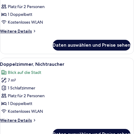
Fotos
Platz für 2 Personen
für
1 Doppelbett
Standard
Double
Kostenloses WLAN
Room
Weitere
Weitere Details
anzeigen
Details
für
Daten auswählen und Preise sehen
Standard
Double
Room
Alle
Ein modernes Hotelzimmer mit einem 
11
Doppelzimmer, Nichtraucher
Fotos
Blick auf die Stadt
für
7 m²
Doppelzimmer,
Nichtraucher
1 Schlafzimmer
anzeigen
Platz für 2 Personen
1 Doppelbett
Kostenloses WLAN
Weitere
Weitere Details
Details
für