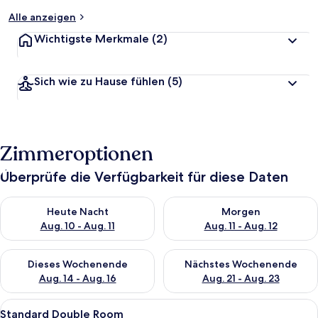
Alle anzeigen
Wichtigste Merkmale
(2)
Sich wie zu Hause fühlen
(5)
Zimmeroptionen
Überprüfe die Verfügbarkeit für diese Daten
Überprüfe die Verfügbarkeit für heute Nacht, Aug. 10 - Aug. 11
Überprüfe die Verfügbarkeit fü
Heute Nacht
Morgen
Aug. 10 - Aug. 11
Aug. 11 - Aug. 12
Überprüfe die Verfügbarkeit für dieses Wochenende, Aug. 14 -
Überprüfe die Verfügbarkeit f
Dieses Wochenende
Nächstes Wochenende
Aug. 14 - Aug. 16
Aug. 21 - Aug. 23
Alle
Ein modernes Badezimmer mit einem H
1
Standard Double Room