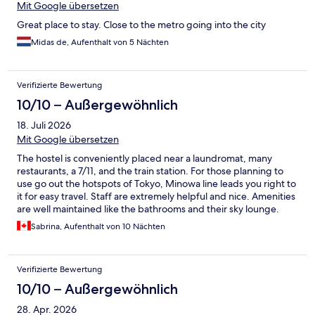
Mit Google übersetzen
Great place to stay. Close to the metro going into the city
Midas de, Aufenthalt von 5 Nächten
Verifizierte Bewertung
10/10 – Außergewöhnlich
18. Juli 2026
Mit Google übersetzen
The hostel is conveniently placed near a laundromat, many
restaurants, a 7/11, and the train station. For those planning to
use go out the hotspots of Tokyo, Minowa line leads you right to
it for easy travel. Staff are extremely helpful and nice. Amenities
are well maintained like the bathrooms and their sky lounge.
And for those travelling in the summer the rooms AC works
Sabrina, Aufenthalt von 10 Nächten
wonders
Verifizierte Bewertung
10/10 – Außergewöhnlich
28. Apr. 2026