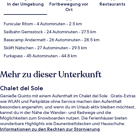
Karte
In der Umgebung
Fortbewegung vor
Restaurants
Ort
Funicular Ritom
- 4 Autominuten
- 2.5 km
Seilbahn Gemsstock
- 24 Autominuten
- 27.5 km
Basecamp Andermatt
- 26 Autominuten
- 28.5 km
Skilift Nätschen
- 27 Autominuten
- 29.5 km
Furkapass
- 45 Autominuten
- 44.8 km
Mehr zu dieser Unterkunft
Chalet del Sole
Genieße Quinto mit einem Aufenthalt im Chalet del Sole . Gratis-Extras
wie WLAN und Parkplätze ohne Service machen den Aufenthalt
besonders angenehm, und wenn du im Urlaub aktiv bleiben möchtest,
kannst du in der Nähe die Wander- und Radwege und die
Möglichkeiten zum Snowboarden nutzen. Die Ferienhäuser bieten
wunderbare Highlights wie Daunenbettdecken und Hausschuhe.
Informationen zu den Rechten zur Stornierung