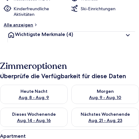
Kinderfreundliche
Ski-Einrichtungen
Aktivitäten
Alle anzeigen
Wichtigste Merkmale
(4)
Zimmeroptionen
Überprüfe die Verfügbarkeit für diese Daten
Überprüfe die Verfügbarkeit für heute Nacht, Aug. 8 - Aug. 9.
Überprüfe die Verfügbarkeit f
Heute Nacht
Morgen
Aug. 8 - Aug. 9
Aug. 9 - Aug. 10
Überprüfe die Verfügbarkeit für dieses Wochenende, Aug. 14 -
Überprüfe die Verfügbarkeit f
Dieses Wochenende
Nächstes Wochenende
Aug. 14 - Aug. 16
Aug. 21 - Aug. 23
Alle
Apartment | Daunenbettdecken, kost
14
Apartment