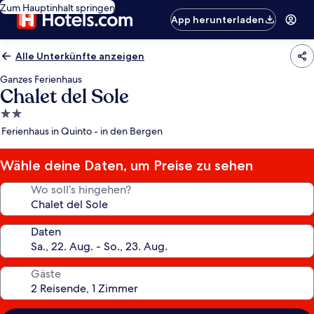
Zum Hauptinhalt springen
App herunterladen
Alle Unterkünfte anzeigen
Ganzes Ferienhaus
Chalet del Sole
2.0-
Sterne-
Ferienhaus in Quinto - in den Bergen
Unterkunft
Wähle deine Daten, um Preise zu sehen
Wo soll’s hingehen?
Daten
Gäste