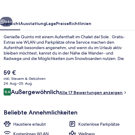
rück
Weiter
64+
Übersicht
Ausstattung
Lage
Preise
Richtlinien
Genieße Quinto mit einem Aufenthalt im Chalet del Sole . Gratis-
Extras wie WLAN und Parkplätze ohne Service machen den
Aufenthalt besonders angenehm, und wenn du im Urlaub aktiv
bleiben möchtest, kannst du in der Nähe die Wander- und
Radwege und die Möglichkeiten zum Snowboarden nutzen. Die
Ferienhäuser bieten wunderbare Highlights wie Daunenbettdecken
und Hausschuhe.
Der
59 €
aktuelle
inkl. Steuern & Gebühren
Preis
24. Aug.–25. Aug.
Basic-Zimmer | Blick auf die Umgebun
beträgt
Bewertungen
Außergewöhnlich
9,4
Alle 17 Bewertungen anzeigen
59 €.
9,4 von 10.
Beliebte Annehmlichkeiten
Haustiere erlaubt
Kostenlose Parkplätze
Kostenloses WLAN
Wellness