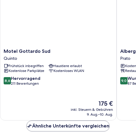
Motel
Albergo
Motel Gottardo Sud
Alberg
Gottardo
Ristoran
Quinto
Prato
Sud
Baldi
Frühstück inbegriffen
Haustiere erlaubt
Kosten
Quinto
Prato
Kostenlose Parkplätze
Kostenloses WLAN
Restau
8.6
9.0
Hervorragend
Wun
8,6
9,0
von
von
211 Bewertungen
87 B
10,
10,
Hervorragend,
Wunder
211
87
Der
175 €
Bewertungen
Bewert
Preis
inkl. Steuern & Gebühren
beträgt
9. Aug.–10. Aug.
175 €
Ähnliche Unterkünfte vergleichen