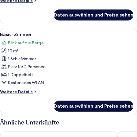
Weitere
Weitere Details
Details
für
Daten auswählen und Preise sehen
Basic-
Doppelzimmer,
Bergblick
Alle
Eine Berglandschaft mit blauem Himm
14
Basic-Zimmer
Fotos
Blick auf die Berge
für
10 m²
Basic-
Zimmer
1 Schlafzimmer
anzeigen
Platz für 2 Personen
1 Doppelbett
Kostenloses WLAN
Weitere
Weitere Details
Details
für
Daten auswählen und Preise sehen
Basic-
Zimmer
Ähnliche Unterkünfte
Motel Gottardo Sud
Albergo 