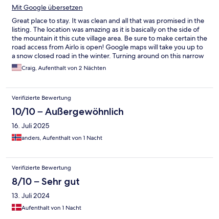
Mit Google übersetzen
Great place to stay. It was clean and all that was promised in the
listing. The location was amazing as it is basically on the side of
the mountain it this cute village area. Be sure to make certain the
road access from Airlo is open! Google maps will take you up to
a snow closed road in the winter. Turning around on this narrow
road at night is sketchy. I did get a what’s app message, but it
Craig, Aufenthalt von 2 Nächten
was too late as I already drive up the wrong way. I do appreciate
the effort to let me know. Here is the message:
—————————- Hi! Because of the snow we suggest you
Verifizierte Bewertung
to arrive in Altanca from Deggio (coming from south) or from
Piotta (coming from north). Do not take the street that passes
10/10 – Außergewöhnlich
through Madrano because there is not a snow service. This is a
16. Juli 2025
nice place for the money and the experience! Thanks
anders, Aufenthalt von 1 Nacht
Verifizierte Bewertung
8/10 – Sehr gut
13. Juli 2024
Aufenthalt von 1 Nacht