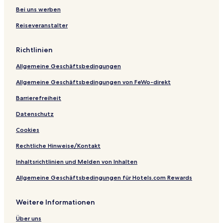
e
S
n
Bei uns werben
n
a
t
Reiseveranstalter
t
n
e
s
G
B
o
a
Richtlinien
t
l
t
d
Allgemeine Geschäftsbedingungen
a
i
r
Allgemeine Geschäftsbedingungen von FeWo-direkt
d
o
Barrierefreiheit
Datenschutz
Cookies
Rechtliche Hinweise/Kontakt
Inhaltsrichtlinien und Melden von Inhalten
Allgemeine Geschäftsbedingungen für Hotels.com Rewards
Weitere Informationen
Über uns