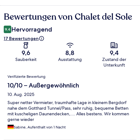
Bewertungen von Chalet del Sole
Bewertungen
Hervorragend
9,4
17 Bewertungen
9,6
8,8
9,4
Sauberkeit
Ausstattung
Zustand der
Unterkunft
Bewertungen
Verifizierte Bewertung
10/10 – Außergewöhnlich
10. Aug. 2025
Super netter Vermieter, traumhafte Lage in kleinem Bergdorf
nahe dem Gotthard Tunnel/Pass, sehr ruhig, bequeme Betten
mit kuscheligen Daunendecken,.... Alles bestens. Wir kommen
gerne wieder
Sabine, Aufenthalt von 1 Nacht