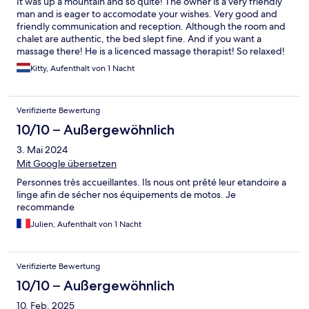
It was up a mountain and so quite! The owner is a very friendly
man and is eager to accomodate your wishes. Very good and
friendly communication and reception. Although the room and
chalet are authentic, the bed slept fine. And if you want a
massage there! He is a licenced massage therapist! So relaxed!
Can recommend!
Kitty, Aufenthalt von 1 Nacht
Verifizierte Bewertung
10/10 – Außergewöhnlich
3. Mai 2024
Mit Google übersetzen
Personnes très accueillantes. Ils nous ont prêté leur etandoire a
linge afin de sécher nos équipements de motos. Je
recommande
Julien, Aufenthalt von 1 Nacht
Verifizierte Bewertung
10/10 – Außergewöhnlich
10. Feb. 2025