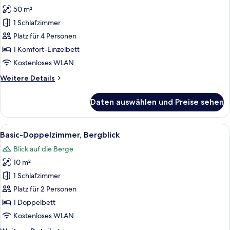
Fotos
50 m²
für
1 Schlafzimmer
Apartment
anzeigen
Platz für 4 Personen
1 Komfort-Einzelbett
Kostenloses WLAN
Weitere
Weitere Details
Details
für
Daten auswählen und Preise sehen
Apartment
Alle
Ein Schlafzimmer mit einem Bett, zwei
12
Basic-Doppelzimmer, Bergblick
Fotos
Blick auf die Berge
für
10 m²
Basic-
Doppelzimmer,
1 Schlafzimmer
Bergblick
Platz für 2 Personen
anzeigen
1 Doppelbett
Kostenloses WLAN