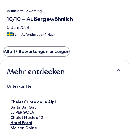
Verifizierte Bewertung
10/10 – Außergewöhnlich
6. Juni 2024
Sam, Aufenthalt von 1 Nacht
Alle 17 Bewertungen anzeigen
Mehr entdecken
Unterkünfte
L
Chalet Cuore delle Alpi
i
L
Baita Dal Gat
n
i
L
La PERGOLA
k
n
i
L
Chalet Nucleo 12
,
k
n
i
L
Hotel Forni
d
,
k
n
i
L
Maison Dalpe