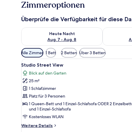
Zimmeroptionen
Überprüfe die Verfügbarkeit für diese D
Überprüfe die Verfügbarkeit für heute Nacht, Aug. 7
Überprüfe die
Heute Nacht
Aug. 7 - Aug. 8
A
Verfügbare
Alle Zimmer
1 Bett
2 Betten
Über 3 Betten
Filter
Alle
Ein modernes Zimmer mit Bett,
für
13
Studio Street View
Fotos
Zimmer
Blick auf den Garten
für
25 m²
Studio
Street
1 Schlafzimmer
View
Platz für 3 Personen
anzeigen
1 Queen-Bett und 1 Einzel-Schlafsofa ODER 2 Einzelbet
und 1 Einzel-Schlafsofa
Kostenloses WLAN
Weitere
Weitere Details
Details