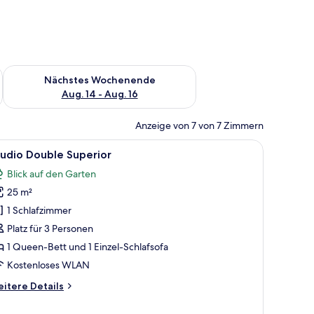
es Wochenende, Aug. 7 - Aug. 9.
Überprüfe die Verfügbarkeit für nächstes Wochenende, Aug. 1
Nächstes Wochenende
Aug. 14 - Aug. 16
Anzeige von 7 von 7 Zimmern
h, einer Lampe, einem Spiegel und einer kleinen Küchenzeile.
le
Ein Schlafzimmer mit Bett, Nachttischen, Schr
14
udio Double Superior
otos
Blick auf den Garten
ür
25 m²
tudio
ouble
1 Schlafzimmer
uperior
Platz für 3 Personen
nzeigen
1 Queen-Bett und 1 Einzel-Schlafsofa
Kostenloses WLAN
itere
itere Details
tails
r