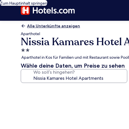
Zum Hauptinhalt springen
Alle Unterkünfte anzeigen
Aparthotel
Nissia Kamares Hotel 
2.0-
Sterne-
Aparthotel in Kos für Familien und mit Restaurant sowie Poo
Unterkunft
Wähle deine Daten, um Preise zu sehen
Wo soll’s hingehen?
Fotogalerie
von
Nissia
Kamares
Hotel