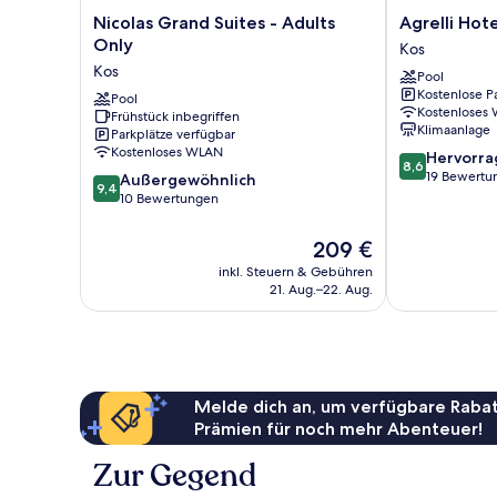
Nicolas
Agrelli
Nicolas Grand Suites - Adults
Agrelli Hote
Grand
Hotel
Only
Kos
Suites
Kos
Kos
Pool
-
Kostenlose P
Adults
Pool
Kostenloses
Frühstück inbegriffen
Only
Klimaanlage
Parkplätze verfügbar
Kos
Kostenloses WLAN
8.6
Hervorr
8,6
von
19 Bewertu
9.4
Außergewöhnlich
9,4
10,
von
10 Bewertungen
Hervorragend
10,
19
Außergewöhnlich,
Der
209 €
Bewertungen
10
Preis
inkl. Steuern & Gebühren
Bewertungen
beträgt
21. Aug.–22. Aug.
209 €
Melde dich an, um verfügbare Rabat
Prämien für noch mehr Abenteuer!
Zur Gegend