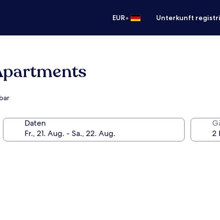
•
EUR
Unterkunft registr
Apartments
lbar
Daten
G