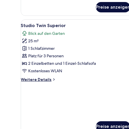
für
Preise anzeige
Studio
Street
View
Alle
Eine moderne Küche mit Kochins
13
Studio Twin Superior
Fotos
Blick auf den Garten
für
25 m²
Studio
Twin
1 Schlafzimmer
Superior
Platz für 3 Personen
anzeigen
2 Einzelbetten und 1 Einzel-Schlafsofa
Kostenloses WLAN
Weitere
Weitere Details
Details
für
Studio
Twin
Superior
Preise anzeige