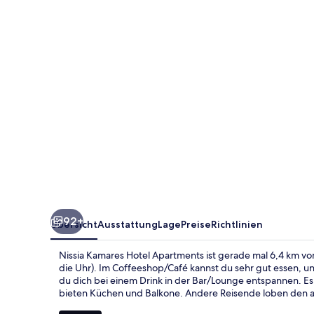
Apartments
92+
Übersicht
Ausstattung
Lage
Preise
Richtlinien
Nissia Kamares Hotel Apartments ist gerade mal 6,4 km vo
die Uhr). Im Coffeeshop/Café kannst du sehr gut essen, u
du dich bei einem Drink in der Bar/Lounge entspannen. E
bieten Küchen und Balkone. Andere Reisende loben den a