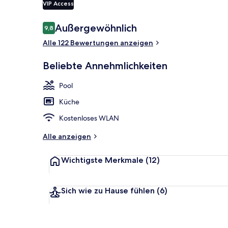
VIP Access
Bewertungen
Außergewöhnlich
9,8
9,8 von 10.
Außenpool (j
Alle 122 Bewertungen anzeigen
Beliebte Annehmlichkeiten
Pool
Küche
Kostenloses WLAN
Alle anzeigen
Wichtigste Merkmale
(12)
Sich wie zu Hause fühlen
(6)