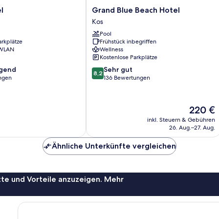
Grand
l
Grand Blue Beach Hotel
Blue
Kos
Beach
Pool
Hotel
arkplätze
Frühstück inbegriffen
Kos
 WLAN
Wellness
Kostenlose Parkplätze
8.2
agend
Sehr gut
8,2
von
ngen
136 Bewertungen
10,
,
Sehr
gut,
Der
220 €
136
Preis
inkl. Steuern & Gebühren
Bewertungen
beträgt
26. Aug.–27. Aug.
220 €
Ähnliche Unterkünfte vergleichen
te und Vorteile anzuzeigen. Mehr