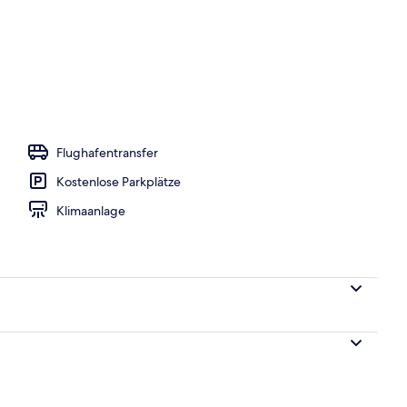
e nach Saison geöffnet), Sonnenschirme, Liegestühle
Flughafentransfer
Kostenlose Parkplätze
Klimaanlage