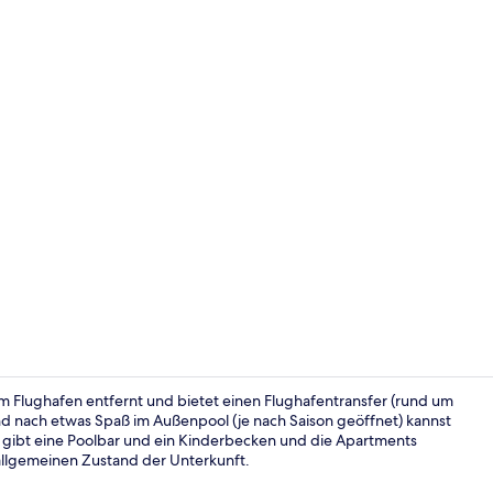
Studio Doubl
m Flughafen entfernt und bietet einen Flughafentransfer (rund um
nd nach etwas Spaß im Außenpool (je nach Saison geöffnet) kannst
s gibt eine Poolbar und ein Kinderbecken und die Apartments
Eingangsber
llgemeinen Zustand der Unterkunft.