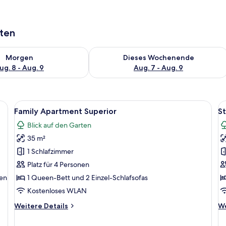
aten
 - Aug. 8.
 Verfügbarkeit für morgen, Aug. 8 - Aug. 9.
Überprüfe die Verfügbarkeit für dies
Morgen
Dieses Wochenende
ug. 8 - Aug. 9
Aug. 7 - Aug. 9
 Sitzecke, Holzschrank und rundem Spiegel.
Alle
Ein modernes Interieur mit einer Couc
Al
16
Family Apartment Superior
St
Fotos
F
Blick auf den Garten
für
f
35 m²
Family
S
Apartment
D
1 Schlafzimmer
Superior
S
Platz für 4 Personen
anzeigen
a
ten
1 Queen-Bett und 2 Einzel-Schlafsofas
Kostenloses WLAN
Weitere
We
Weitere Details
We
Details
De
für
fü