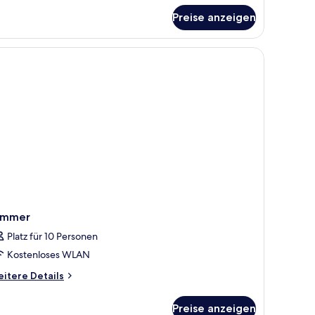
udio
Preise anzeigen
uble
perior
immer
Platz für 10 Personen
Kostenloses WLAN
itere
itere Details
tails
r
Preise anzeigen
immer