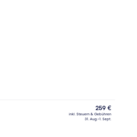
pelzimmer | Zimmersafe, Schreibtisch, Verdunkelungsvorhänge, schallisolie
Superior-Doppelzimmer | Badezimmer |
Der
259 €
aktuelle
inkl. Steuern & Gebühren
Preis
31. Aug.–1. Sept.
Restaurant
beträgt
259 €.