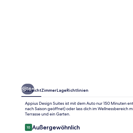
16+
Übersicht
Zimmer
Lage
Richtlinien
Appius Design Suites ist mit dem Auto nur 150 Minuten en
nach Saison geöffnet) oder lass dich im Wellnessbereich 
Terrasse und ein Garten.
Bewertungen
Außergewöhnlich
10
10 von 10.