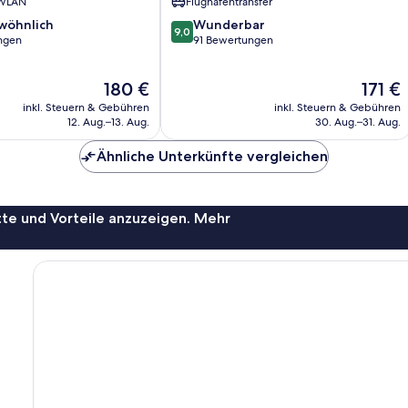
 WLAN
Flughafentransfer
9.0
wöhnlich
Wunderbar
9,0
von
ngen
91 Bewertungen
10,
ich,
Wunderbar,
Der
Der
180 €
171 €
91
Preis
Preis
Bewertungen
inkl. Steuern & Gebühren
inkl. Steuern & Gebühren
beträgt
beträgt
12. Aug.–13. Aug.
30. Aug.–31. Aug.
180 €
171 €
Ähnliche Unterkünfte vergleichen
te und Vorteile anzuzeigen. Mehr