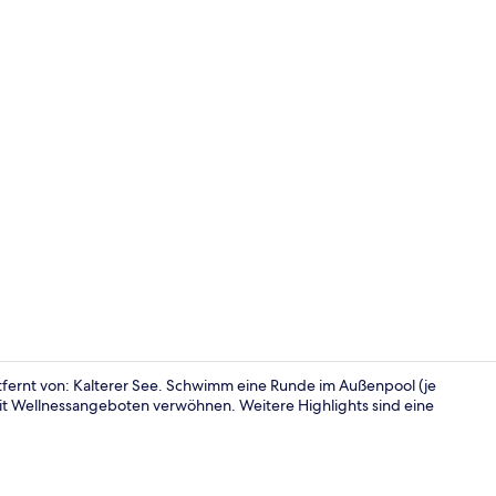
Superior-Dop
tfernt von: Kalterer See. Schwimm eine Runde im Außenpool (je
mit Wellnessangeboten verwöhnen. Weitere Highlights sind eine
Golf