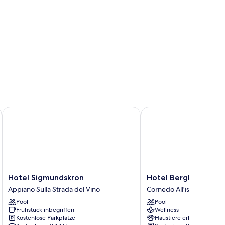
Hotel Sigmundskron
Hotel Berghang
Hotel
Hotel
Hotel Sigmundskron
Hotel Berghang
Sigmundskron
Berghang
Appiano Sulla Strada del Vino
Cornedo All'isarco
Appiano
Cornedo
Pool
Pool
Sulla
All'isarco
Frühstück inbegriffen
Wellness
Strada
Kostenlose Parkplätze
Haustiere erlaubt
del