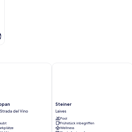
n
pan
Steiner
Steiner
Eppan
Steiner
Laives
 Strada del Vino
Laives
Pool
aubt
Frühstück inbegriffen
arkplätze
Wellness