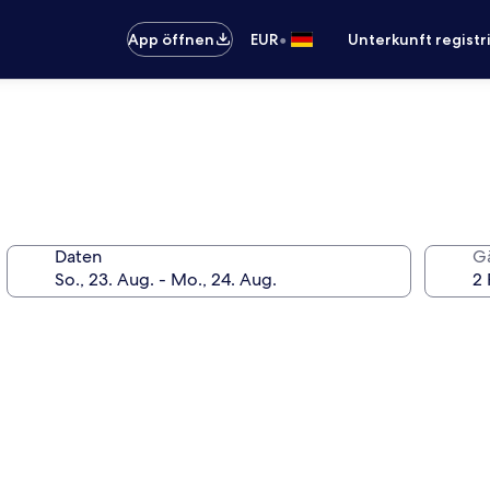
•
App öffnen
EUR
Unterkunft registr
Daten
G