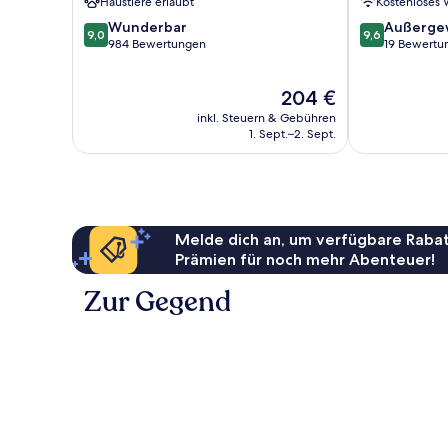
Haustiere erlaubt
Kostenloses
Aslago
Vino
9.0
9.6
Wunderbar
Außerge
9,0
9,6
von
von
984 Bewertungen
19 Bewertu
10,
10,
Wunderbar,
Außergewöhnl
Der
204 €
984
19
Preis
Bewertungen
Bewertungen
inkl. Steuern & Gebühren
beträgt
1. Sept.–2. Sept.
204 €
Melde dich an, um verfügbare Rabat
Prämien für noch mehr Abenteuer!
Zur Gegend