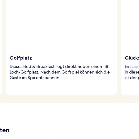
Golfplatz
Glücks
Dieses Bed & Breakfast liegt direkt neben einem 18-
Ein sai
Loch-Golfplatz. Nach dem Golfspiel können sich die
in dies
Gäste im Spa entspannen.
ist de
aten