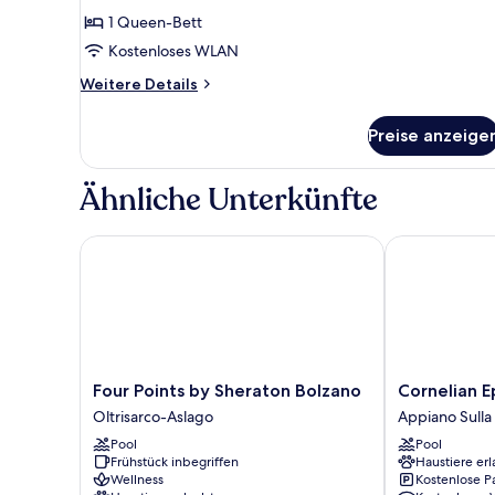
Zimmer
1 Queen-Bett
anzeigen
Kostenloses WLAN
Weitere
Weitere Details
Details
für
Preise anzeige
Exclusive-
Zimmer
Ähnliche Unterkünfte
Four Points by Sheraton Bolzano
Cornelian Ep
Four
Cornelian
Four Points by Sheraton Bolzano
Cornelian 
Points
Eppan
Oltrisarco-Aslago
Appiano Sulla
by
Appiano
Pool
Pool
Sheraton
Sulla
Frühstück inbegriffen
Haustiere erl
Bolzano
Strada
Wellness
Kostenlose P
Oltrisarco-
del