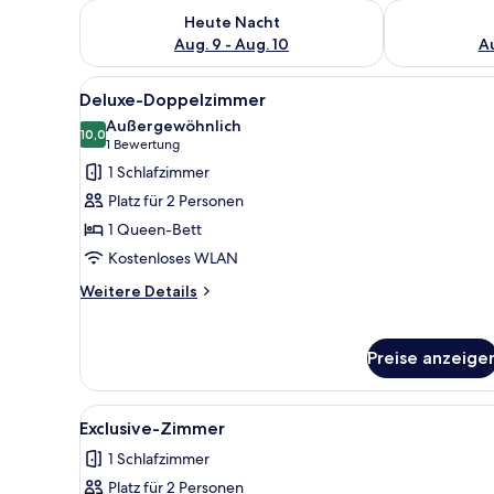
Überprüfe die Verfügbarkeit für heute Nacht, Aug. 9
Überprüfe die
Heute Nacht
Aug. 9 - Aug. 10
Au
Alle
Ein modernes Hotelzimmer mit
2
Deluxe-Doppelzimmer
Fotos
Außergewöhnlich
für
10,0
10,0 von 10
(1
1 Bewertung
Deluxe-
Bewertung)
1 Schlafzimmer
Doppelzimmer
Platz für 2 Personen
anzeigen
1 Queen-Bett
Kostenloses WLAN
Weitere
Weitere Details
Details
für
Deluxe-
Preise anzeige
Doppelzimmer
Alle
Ein modernes Hotelzimmer mit 
2
Exclusive-Zimmer
Fotos
1 Schlafzimmer
für
Platz für 2 Personen
Exclusive-