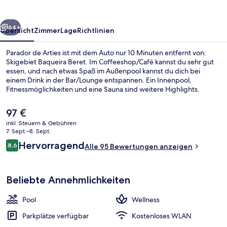
rück
Weiter
64+
Übersicht
Zimmer
Lage
Richtlinien
Parador de Arties ist mit dem Auto nur 10 Minuten entfernt von:
Skigebiet Baqueira Beret. Im Coffeeshop/Café kannst du sehr gut
essen, und nach etwas Spaß im Außenpool kannst du dich bei
einem Drink in der Bar/Lounge entspannen. Ein Innenpool,
Fitnessmöglichkeiten und eine Sauna sind weitere Highlights.
Der
97 €
aktuelle
inkl. Steuern & Gebühren
Preis
7. Sept.–8. Sept.
Innenpool, Außenpool
beträgt
Bewertungen
Hervorragend
8,6
Alle 95 Bewertungen anzeigen
97 €.
8,6 von 10.
Beliebte Annehmlichkeiten
Pool
Wellness
Parkplätze verfügbar
Kostenloses WLAN