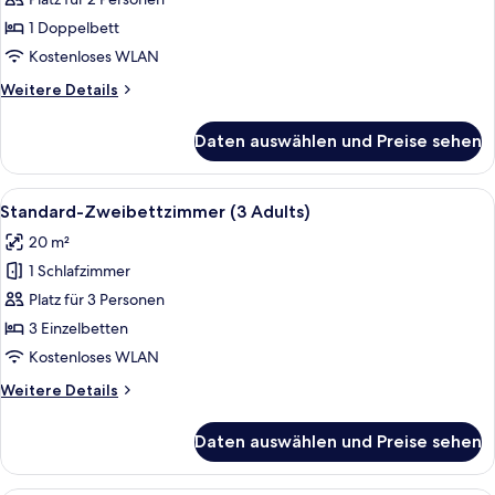
anzeigen
1 Doppelbett
Kostenloses WLAN
Weitere
Weitere Details
Details
für
Daten auswählen und Preise sehen
Maisonette
Alle
Ein Hotelzimmer mit zwei Betten, Hol
4
Standard-Zweibettzimmer (3 Adults)
Fotos
20 m²
für
1 Schlafzimmer
Standard-
Zweibettzimmer
Platz für 3 Personen
(3
3 Einzelbetten
Adults)
Kostenloses WLAN
anzeigen
Weitere
Weitere Details
Details
für
Daten auswählen und Preise sehen
Standard-
Zweibettzimmer
(3