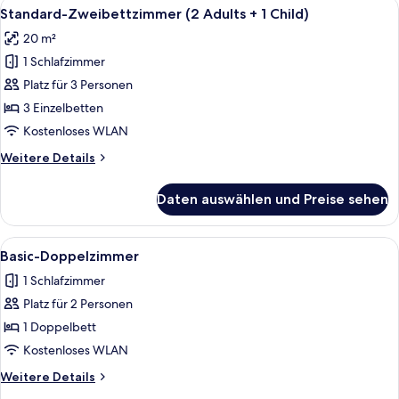
Alle
Ein Hotelgang mit Holzboden, einem E
5
Adults)
Standard-Zweibettzimmer (2 Adults + 1 Child)
Fotos
20 m²
für
1 Schlafzimmer
Standard-
Zweibettzimmer
Platz für 3 Personen
(2
3 Einzelbetten
Adults
Kostenloses WLAN
+
Weitere
Weitere Details
1
Details
Child)
für
Daten auswählen und Preise sehen
Standard-
anzeigen
Zweibettzimmer
(2
Alle
Ein Doppelbett mit zwei Kissen, ein N
6
Adults
Basic-Doppelzimmer
Fotos
+
1 Schlafzimmer
1
für
Child)
Platz für 2 Personen
Basic-
Doppelzimmer
1 Doppelbett
anzeigen
Kostenloses WLAN
Weitere
Weitere Details
Details