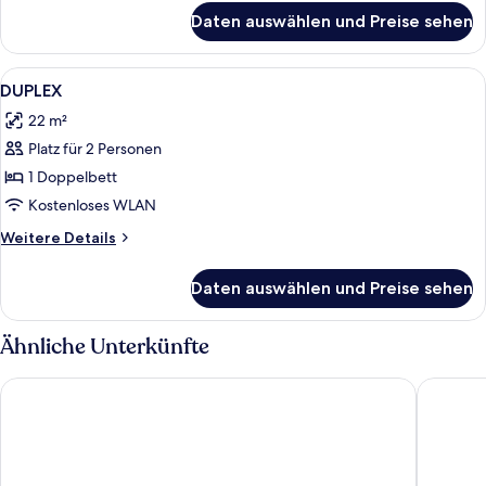
für
Daten auswählen und Preise sehen
Zimmer
Alle
Hochwertige Bettwaren, Minibar, Zimm
4
DUPLEX
Fotos
22 m²
für
Platz für 2 Personen
DUPLEX
anzeigen
1 Doppelbett
Kostenloses WLAN
Weitere
Weitere Details
Details
für
Daten auswählen und Preise sehen
DUPLEX
Ähnliche Unterkünfte
Parador De Vielha Spa & Wellness
Tuc Blan