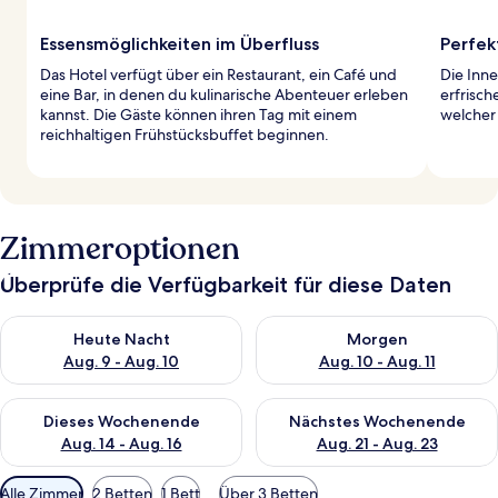
Essensmöglichkeiten im Überfluss
Perfek
Das Hotel verfügt über ein Restaurant, ein Café und
Die Inn
eine Bar, in denen du kulinarische Abenteuer erleben
erfrisc
kannst. Die Gäste können ihren Tag mit einem
welcher
reichhaltigen Frühstücksbuffet beginnen.
Zimmeroptionen
Überprüfe die Verfügbarkeit für diese Daten
Überprüfe die Verfügbarkeit für heute Nacht, Aug. 9 - Aug. 10
Überprüfe die Verfügbarkeit fü
Heute Nacht
Morgen
Aug. 9 - Aug. 10
Aug. 10 - Aug. 11
Überprüfe die Verfügbarkeit für dieses Wochenende, Aug. 14 -
Überprüfe die Verfügbarkeit f
Dieses Wochenende
Nächstes Wochenende
Aug. 14 - Aug. 16
Aug. 21 - Aug. 23
Verfügbare
Alle Zimmer
2 Betten
1 Bett
Über 3 Betten