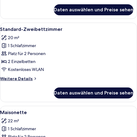
Details
für
Daten auswählen und Preise sehen
Standard
Twin
Room
Alle
Ein Hotelzimmer mit einem Holztisch, 
6
Standard-Zweibettzimmer
Fotos
20 m²
für
1 Schlafzimmer
Standard-
Zweibettzimmer
Platz für 2 Personen
anzeigen
2 Einzelbetten
Kostenloses WLAN
Weitere
Weitere Details
Details
für
Daten auswählen und Preise sehen
Standard-
Zweibettzimmer
Alle
Ein Schlafzimmer mit Holzbalkendecke
5
Maisonette
Fotos
22 m²
für
1 Schlafzimmer
Maisonette
Platz für 2 Personen