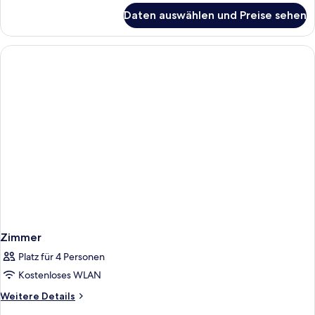
für
Daten auswählen und Preise sehen
Basic-
Doppelzimmer
Zimmer
Platz für 4 Personen
Kostenloses WLAN
Weitere
Weitere Details
Details