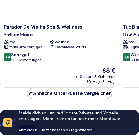
Parador
Tuc
Parador De Vielha Spa & Wellness
Tuc Bl
De
Blanc
Vielha e Mijaran
Naut Ar
Vielha
Naut
Pool
Wellness
Pool
Spa
Aran
Parkplätze verfügbar
Kostenloses WLAN
Flugha
&
Wellness
8.4
9.0
Sehr gut
Wun
8,4
9,0
Vielha
von
von
238 Bewertungen
121 
e
10,
10,
Der
88 €
Mijaran
Sehr
Wunder
Preis
gut,
121
inkl. Steuern & Gebühren
beträgt
30. Aug.–31. Aug.
238
Bewert
88 €
Bewertungen
Ähnliche Unterkünfte vergleichen
Melde dich an, um verfügbare Rabatte und Vorteile
anzuzeigen. Mehr Prämien für noch mehr Abenteuer!
Anmelden
Jetzt kostenlos registrieren