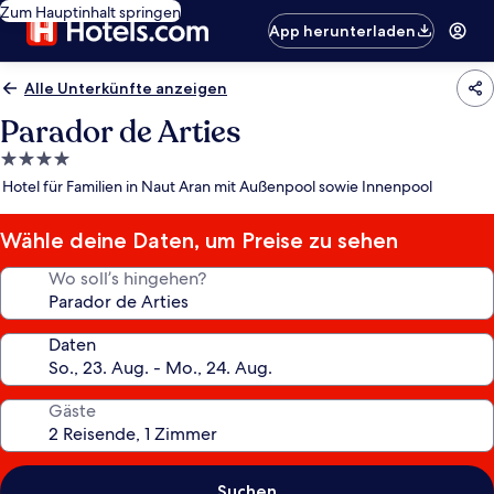
Zum Hauptinhalt springen
App herunterladen
Alle Unterkünfte anzeigen
Parador de Arties
4.0-
Sterne-
Hotel für Familien in Naut Aran mit Außenpool sowie Innenpool
Unterkunft
Wähle deine Daten, um Preise zu sehen
Wo soll’s hingehen?
Daten
Gäste
Suchen