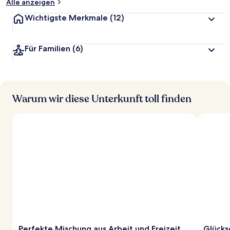
Alle anzeigen
Wichtigste Merkmale
(12)
Für Familien
(6)
Warum wir diese Unterkunft toll finden
Perfekte Mischung aus Arbeit und Freizeit
Glücks