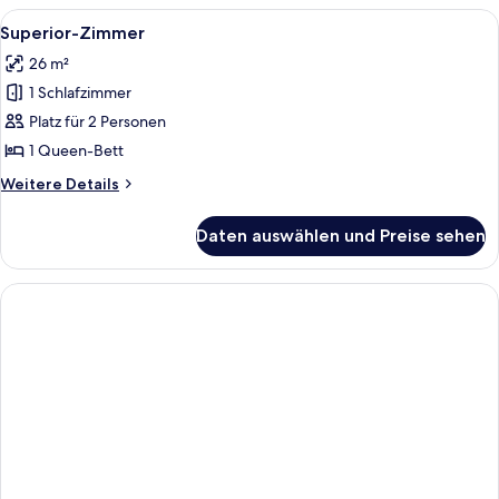
Alle
Ein Hotelzimmer mit Bett, Schreibtisch
15
Superior-Zimmer
Fotos
26 m²
für
1 Schlafzimmer
Superior-
Zimmer
Platz für 2 Personen
anzeigen
1 Queen-Bett
Weitere
Weitere Details
Details
für
Daten auswählen und Preise sehen
Superior-
Zimmer