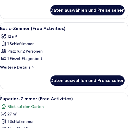
Details
für
Daten auswählen und Preise sehen
Junior-
Zimmer
(Kimberly)
Alle
Ein Stockbett mit Schreibtisch und e
14
Basic-Zimmer (Free Activities)
Fotos
12 m²
für
1 Schlafzimmer
Basic-
Zimmer
Platz für 2 Personen
(Free
1 Einzel-Etagenbett
Activities)
Weitere
Weitere Details
anzeigen
Details
für
Daten auswählen und Preise sehen
Basic-
Zimmer
(Free
Alle
Ein mehrstöckiges Hotel mit moderne
14
Activities)
Superior-Zimmer (Free Activities)
Fotos
Blick auf den Garten
für
27 m²
Superior-
Zimmer
1 Schlafzimmer