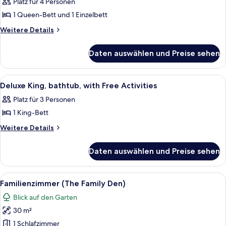
(Free
Platz für 4 Personen
Activities)
1 Queen-Bett und 1 Einzelbett
anzeigen
Weitere
Weitere Details
Details
für
Daten auswählen und Preise sehen
Superior-
Zimmer
(Free
Alle
Hochwertige Bettwaren, Pillowtop-Bet
10
Activities)
Deluxe King, bathtub, with Free Activities
Fotos
Platz für 3 Personen
für
1 King-Bett
Deluxe
King,
Weitere
Weitere Details
Details
bathtub,
für
with
Daten auswählen und Preise sehen
Deluxe
Free
King,
Activities
bathtub,
Alle
Hochwertige Bettwaren, Pillowtop-Bet
5
with
anzeigen
Familienzimmer (The Family Den)
Fotos
Free
Blick auf den Garten
Activities
für
30 m²
Familienzimmer
(The
1 Schlafzimmer