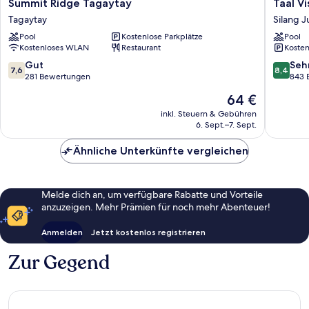
Summit
Taal
Summit Ridge Tagaytay
Taal Vi
Ridge
Vista
Tagaytay
Silang J
Tagaytay
Hotel
Pool
Kostenlose Parkplätze
Pool
Tagaytay
Silang
Kostenloses WLAN
Restaurant
Kosten
Junctio
North
7.6
8.4
Gut
Seh
7,6
8,4
von
von
281 Bewertungen
843 
10,
10,
Der
64 €
Gut,
Sehr
Preis
281
gut,
inkl. Steuern & Gebühren
beträgt
6. Sept.–7. Sept.
Bewertungen
843
64 €
Bewert
Ähnliche Unterkünfte vergleichen
Melde dich an, um verfügbare Rabatte und Vorteile
anzuzeigen. Mehr Prämien für noch mehr Abenteuer!
Anmelden
Jetzt kostenlos registrieren
Zur Gegend