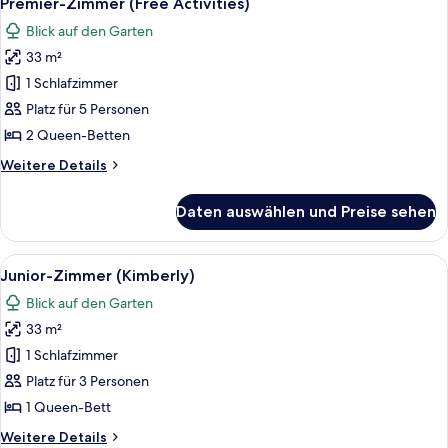
Premier-Zimmer (Free Activities)
Fotos
(Free
Blick auf den Garten
Activities)
für
33 m²
Premier-
Zimmer
1 Schlafzimmer
(Free
Platz für 5 Personen
Activities)
2 Queen-Betten
anzeigen
Weitere
Weitere Details
Details
für
Daten auswählen und Preise sehen
Premier-
Zimmer
(Free
Alle
Ein Hotelzimmer mit einer Couch, Sess
17
Activities)
Junior-Zimmer (Kimberly)
Fotos
Blick auf den Garten
für
33 m²
Junior-
Zimmer
1 Schlafzimmer
(Kimberly)
Platz für 3 Personen
anzeigen
1 Queen-Bett
Weitere
Weitere Details