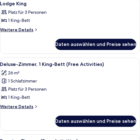
Alle
9
Lodge King
Fotos
Platz für 3 Personen
für
1 King-Bett
Lodge
King
Weitere
Weitere Details
Details
anzeigen
für
Daten auswählen und Preise sehen
Lodge
King
Alle
Ein Badezimmer mit einer Badewanne, 
18
Deluxe-Zimmer, 1 King-Bett (Free Activities)
Fotos
26 m²
für
1 Schlafzimmer
Deluxe-
Zimmer,
Platz für 3 Personen
1 King-
1 King-Bett
Bett
Weitere
Weitere Details
(Free
Details
Activities)
für
Daten auswählen und Preise sehen
Deluxe-
anzeigen
Zimmer,
1 King-
Alle
Ein Hotelzimmer mit zwei Betten, ein
15
Bett