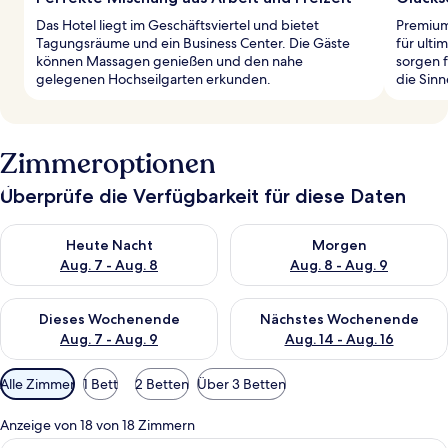
Das Hotel liegt im Geschäftsviertel und bietet
Premium
Tagungsräume und ein Business Center. Die Gäste
für ult
können Massagen genießen und den nahe
sorgen 
gelegenen Hochseilgarten erkunden.
die Sinn
Zimmeroptionen
Überprüfe die Verfügbarkeit für diese Daten
Überprüfe die Verfügbarkeit für heute Nacht, Aug. 7 - Aug. 8.
Überprüfe die Verfügbarkeit f
Heute Nacht
Morgen
Aug. 7 - Aug. 8
Aug. 8 - Aug. 9
Überprüfe die Verfügbarkeit für dieses Wochenende, Aug. 7 - 
Überprüfe die Verfügbarkeit f
Dieses Wochenende
Nächstes Wochenende
Aug. 7 - Aug. 9
Aug. 14 - Aug. 16
Verfügbare
Alle Zimmer
1 Bett
2 Betten
Über 3 Betten
Filter
für
Anzeige von 18 von 18 Zimmern
Zimmer
Hochwertige Bettwaren, Pillowtop-Bet