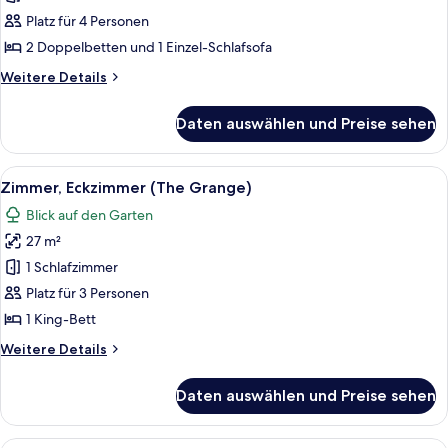
Family
Platz für 4 Personen
Den)
2 Doppelbetten und 1 Einzel-Schlafsofa
anzeigen
Weitere
Weitere Details
Details
für
Daten auswählen und Preise sehen
Familienzimmer
(The
Family
Alle
Ein Schlafzimmer mit Bett, Schreibtisc
1
Den)
Zimmer, Eckzimmer (The Grange)
Fotos
Blick auf den Garten
für
27 m²
Zimmer,
Eckzimmer
1 Schlafzimmer
(The
Platz für 3 Personen
Grange)
1 King-Bett
anzeigen
Weitere
Weitere Details
Details
für
Daten auswählen und Preise sehen
Zimmer,
Eckzimmer
(The
Ein Hotelzimmer mit Holzboden, einem 