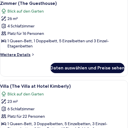
Alle
17
Grange)
Zimmer (The Guesthouse)
Fotos
Blick auf den Garten
für
26 m²
Zimmer
(The
4 Schlafzimmer
Guesthouse)
Platz für 16 Personen
anzeigen
1 Queen-Bett, 1 Doppelbett, 5 Einzelbetten und 3 Einzel-
Etagenbetten
Weitere
Weitere Details
Details
für
Daten auswählen und Preise sehen
Zimmer
(The
Guesthouse)
Alle
Ein hell erleuchtetes, zweistöckiges
24
Villa (The Villa at Hotel Kimberly)
Fotos
Blick auf den Garten
für
23 m²
Villa
(The
6 Schlafzimmer
Villa
Platz für 22 Personen
at
1 Queen-Bett, 3 Doppelbetten, 5 Einzelbetten, 3 Einzel-