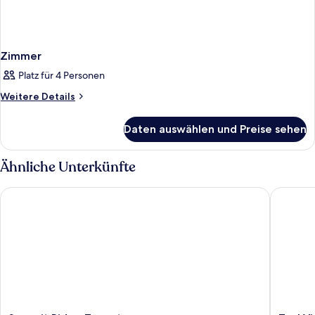
Zimmer
Platz für 4 Personen
Weitere
Weitere Details
Details
für
Daten auswählen und Preise sehen
Zimmer
Ähnliche Unterkünfte
Summit Ridge Tagaytay
Taal Vist