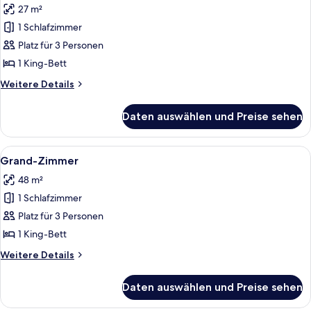
27 m²
für
1 Schlafzimmer
Basic-
Zimmer
Platz für 3 Personen
anzeigen
1 King-Bett
Weitere
Weitere Details
Details
für
Daten auswählen und Preise sehen
Basic-
Zimmer
Alle
Ein modernes Hotelzimmer mit einem gr
7
Grand-Zimmer
Fotos
48 m²
für
1 Schlafzimmer
Grand-
Zimmer
Platz für 3 Personen
anzeigen
1 King-Bett
Weitere
Weitere Details
Details
für
Daten auswählen und Preise sehen
Grand-
Zimmer