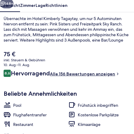
148+
Übersicht
Zimmer
Lage
Richtlinien
Übernachte im Hotel Kimberly Tagaytay, um nur 5 Autominuten
hiervon entfernt zu sein: Pink Sisters und Freizeitpark Sky Ranch.
Lass dich mit Massagen verwöhnen und kehr im Ammay ein, das
zum Frühstück, Mittagessen und Abendessen philippinische Küche
serviert. Weitere Highlights sind 3 Außenpools, eine Bar/Lounge
und ein Kinderbecken.
Der
75 €
aktuelle
inkl. Steuern & Gebühren
Preis
10. Aug.–11. Aug.
Premier-Zimmer (Free Activities) | Ho
beträgt
Bewertungen
Hervorragend
8,6
Alle 156 Bewertungen anzeigen
75 €.
8,6 von 10.
Beliebte Annehmlichkeiten
Pool
Frühstück inbegriffen
Flughafentransfer
Kostenlose Parkplätze
Restaurant
Klimaanlage