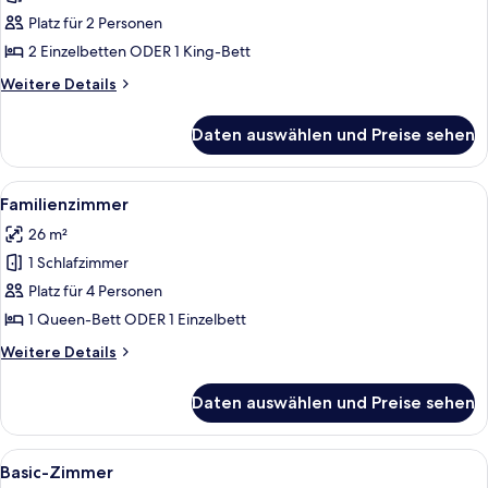
Zimmer
Platz für 2 Personen
anzeigen
2 Einzelbetten ODER 1 King-Bett
Weitere
Weitere Details
Details
für
Daten auswählen und Preise sehen
Superior-
Zimmer
Alle
Ein Hotelzimmer mit Holzboden, einem 
4
Familienzimmer
Fotos
26 m²
für
1 Schlafzimmer
Familienzimmer
anzeigen
Platz für 4 Personen
1 Queen-Bett ODER 1 Einzelbett
Weitere
Weitere Details
Details
für
Daten auswählen und Preise sehen
Familienzimmer
Alle
Ein modernes Schlafzimmer mit einem 
5
Basic-Zimmer
Fotos