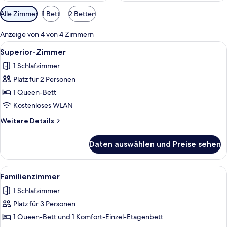
Verfügbare
Alle Zimmer
1 Bett
2 Betten
Filter
für
Anzeige von 4 von 4 Zimmern
Zimmer
Alle
Ein Hotelzimmer mit einem großen Bett
20
Superior-Zimmer
Fotos
1 Schlafzimmer
für
Platz für 2 Personen
Superior-
Zimmer
1 Queen-Bett
anzeigen
Kostenloses WLAN
Weitere
Weitere Details
Details
für
Daten auswählen und Preise sehen
Superior-
Zimmer
Alle
Ein Hotelzimmer mit Bett, Schreibtisch
4
Familienzimmer
Fotos
1 Schlafzimmer
für
Platz für 3 Personen
Familienzimmer
anzeigen
1 Queen-Bett und 1 Komfort-Einzel-Etagenbett