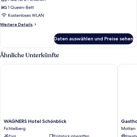
Deluxe-
Doppelzimmer
1 Queen-Bett
anzeigen
Kostenloses WLAN
Weitere
Weitere Details
Details
für
Daten auswählen und Preise sehen
Deluxe-
Doppelzimmer
Ähnliche Unterkünfte
WAGNERS Hotel Schönblick
Gasthof 
WAGNERS
Gasthof
WAGNERS Hotel Schönblick
Gastho
Hotel
zum
Fichtelberg
Motten
Schönblick
Biber
Pool
Frühstück inbegriffen
Hausti
Fichtelberg
Motten