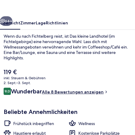
Fichtelgebirge)
rück
Weiter
64+
Übersicht
Zimmer
Lage
Richtlinien
Wenn du nach Fichtelberg reist, ist Das kleine Landhotel (im
Fichtelgebirge) eine hervorragende Wahl. Lass dich mit
Wellnessangeboten verwöhnen und kehr im Coffeeshop/Café ein.
Eine Bar/Lounge, eine Sauna und eine Terrasse sind weitere
Highlights.
Der
119 €
aktuelle
inkl. Steuern & Gebühren
Preis
2. Sept.–3. Sept.
Innenbereich
beträgt
Bewertungen
Wunderbar
9,0
Alle 8 Bewertungen anzeigen
119 €.
9,0 von 10.
Beliebte Annehmlichkeiten
Frühstück inbegriffen
Wellness
Haustiere erlaubt
Kostenlose Parkplätze