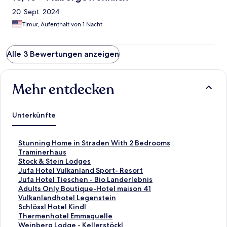
20. Sept. 2024
Timur, Aufenthalt von 1 Nacht
Alle 3 Bewertungen anzeigen
Mehr entdecken
Unterkünfte
L
Stunning Home in Straden With 2 Bedrooms
i
L
Traminerhaus
n
i
L
Stock & Stein Lodges
k
n
i
L
Jufa Hotel Vulkanland Sport- Resort
,
k
n
i
L
Jufa Hotel Tieschen - Bio Landerlebnis
d
,
k
n
i
L
Adults Only Boutique-Hotel maison 41
e
d
,
k
n
i
L
Vulkanlandhotel Legenstein
r
e
d
,
k
n
i
L
Schlössl Hotel Kindl
d
r
e
d
,
k
n
i
L
Thermenhotel Emmaquelle
i
d
r
e
d
,
k
n
i
L
Weinberg Lodge - Kellerstöckl