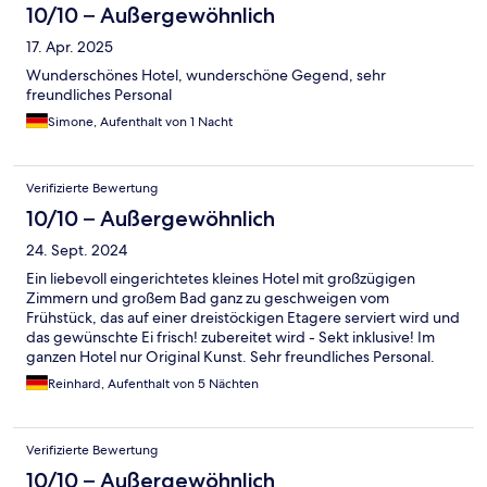
10/10 – Außergewöhnlich
17. Apr. 2025
Wunderschönes Hotel, wunderschöne Gegend, sehr
freundliches Personal
Simone, Aufenthalt von 1 Nacht
Verifizierte Bewertung
10/10 – Außergewöhnlich
24. Sept. 2024
Ein liebevoll eingerichtetes kleines Hotel mit großzügigen
Zimmern und großem Bad ganz zu geschweigen vom
Frühstück, das auf einer dreistöckigen Etagere serviert wird und
das gewünschte Ei frisch! zubereitet wird - Sekt inklusive! Im
ganzen Hotel nur Original Kunst. Sehr freundliches Personal.
Absolute Ruhe und ganz freundliches Personal! Wir wären
Reinhard, Aufenthalt von 5 Nächten
gerne noch geblieben!!!
Verifizierte Bewertung
10/10 – Außergewöhnlich