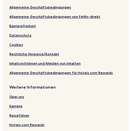
r
e
e
m
i
e
s
Allgemeine Geschäftsbedingungen
o
s
r
a
n
t
o
o
l
i
ö
Allgemeine Geschäftsbedingungen von FeWo-direkt
m
r
e
s
c
s
t
b
o
k
Barrierefreiheit
n
n
l
Datenschutz
i
4
s
1
Cookies
Rechtliche Hinweise/Kontakt
Inhaltsrichtlinien und Melden von Inhalten
Allgemeine Geschäftsbedingungen für Hotels.com Rewards
Weitere Informationen
Über uns
Karriere
Reiseführer
Hotels.com Rewards