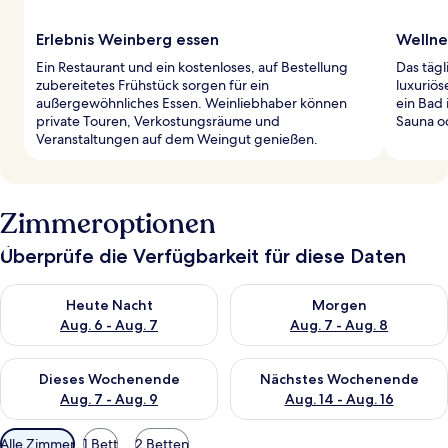
Erlebnis Weinberg essen
Wellne
Ein Restaurant und ein kostenloses, auf Bestellung
Das tägl
zubereitetes Frühstück sorgen für ein
luxuriö
außergewöhnliches Essen. Weinliebhaber können
ein Bad 
private Touren, Verkostungsräume und
Sauna od
Veranstaltungen auf dem Weingut genießen.
Zimmeroptionen
Überprüfe die Verfügbarkeit für diese Daten
Überprüfe die Verfügbarkeit für heute Nacht, Aug. 6 - Aug. 7.
Überprüfe die Verfügbarkeit f
Heute Nacht
Morgen
Aug. 6 - Aug. 7
Aug. 7 - Aug. 8
Überprüfe die Verfügbarkeit für dieses Wochenende, Aug. 7 - 
Überprüfe die Verfügbarkeit f
Dieses Wochenende
Nächstes Wochenende
Aug. 7 - Aug. 9
Aug. 14 - Aug. 16
Verfügbare
Alle Zimmer
1 Bett
2 Betten