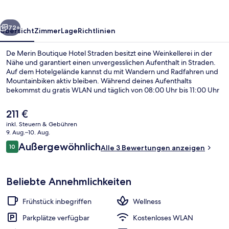
Straden
rück
Weiter
72+
Übersicht
Zimmer
Lage
Richtlinien
De Merin Boutique Hotel Straden besitzt eine Weinkellerei in der
Nähe und garantiert einen unvergesslichen Aufenthalt in Straden.
Auf dem Hotelgelände kannst du mit Wandern und Radfahren und
Mountainbiken aktiv bleiben. Während deines Aufenthalts
bekommst du gratis WLAN und täglich von 08:00 Uhr bis 11:00 Uhr
nach Wunsch zubereitetes Frühstück.
Der
211 €
aktuelle
inkl. Steuern & Gebühren
Preis
9. Aug.–10. Aug.
Weingut
beträgt
Bewertungen
Außergewöhnlich
10
Alle 3 Bewertungen anzeigen
211 €.
10 von 10.
Beliebte Annehmlichkeiten
Frühstück inbegriffen
Wellness
Parkplätze verfügbar
Kostenloses WLAN