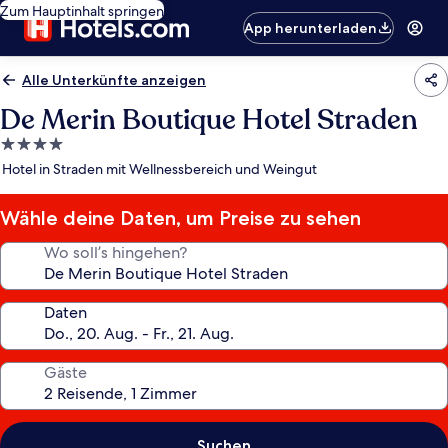
Zum Hauptinhalt springen
App herunterladen
Alle Unterkünfte anzeigen
De Merin Boutique Hotel Straden
4.0-
Sterne-
Hotel in Straden mit Wellnessbereich und Weingut
Unterkunft
Wähle deine Daten, um Preise zu sehen
Wo soll’s hingehen?
Daten
Gäste
Suchen