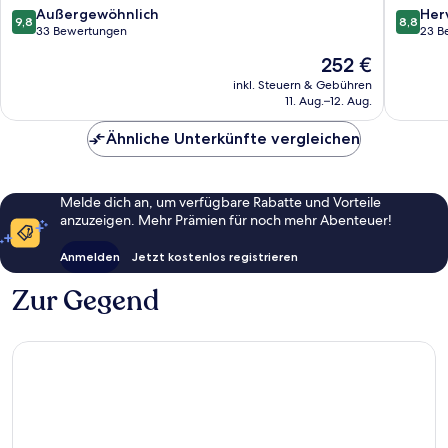
9.8
8.8
Außergewöhnlich
Her
9,8
8,8
von
von
33 Bewertungen
23 B
10,
10,
Der
252 €
Außergewöhnlich,
Hervorr
Preis
33
23
inkl. Steuern & Gebühren
beträgt
11. Aug.–12. Aug.
Bewertungen
Bewert
252 €
Ähnliche Unterkünfte vergleichen
Melde dich an, um verfügbare Rabatte und Vorteile
anzuzeigen. Mehr Prämien für noch mehr Abenteuer!
Anmelden
Jetzt kostenlos registrieren
Zur Gegend