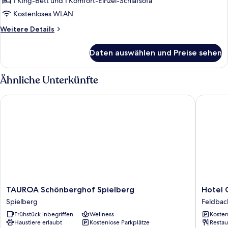
1 King-Bett und 1 Komfort-Einzel-Schlafsofa
Kostenloses WLAN
Weitere
Weitere Details
Details
für
Daten auswählen und Preise sehen
Deluxe-
Suite
Ähnliche Unterkünfte
TAUROA Schönberghof Spielberg
Hotel Cs
TAUROA
Hotel
TAUROA Schönberghof Spielberg
Hotel 
Schönberghof
Csejtei
Spielberg
Feldbac
Spielberg
Feldbac
Frühstück inbegriffen
Wellness
Kosten
Spielberg
Haustiere erlaubt
Kostenlose Parkplätze
Restau