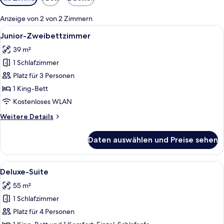
Filter
für
Anzeige von 2 von 2 Zimmern
Zimmer
Alle
Ein modernes Hotelzimmer mit Bett, e
18
Junior-Zweibettzimmer
Fotos
39 m²
für
1 Schlafzimmer
Junior-
Zweibettzimmer
Platz für 3 Personen
anzeigen
1 King-Bett
Kostenloses WLAN
Weitere
Weitere Details
Details
für
Daten auswählen und Preise sehen
Junior-
Zweibettzimmer
Alle
Ein Schlafzimmer mit einer gepolste
10
Deluxe-Suite
Fotos
55 m²
für
1 Schlafzimmer
Deluxe-
Suite
Platz für 4 Personen
anzeigen