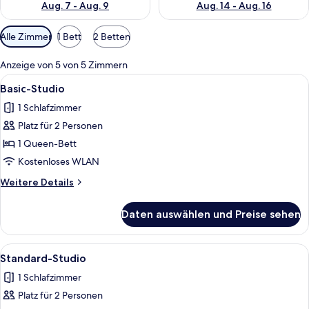
Aug. 7 - Aug. 9
Aug. 14 - Aug. 16
Verfügbare
Alle Zimmer
1 Bett
2 Betten
Filter
für
Anzeige von 5 von 5 Zimmern
Zimmer
Alle
Ein Hotelzimmer mit Bett, Schreibtisch
21
Basic-Studio
Fotos
1 Schlafzimmer
für
Platz für 2 Personen
Basic-
Studio
1 Queen-Bett
anzeigen
Kostenloses WLAN
Weitere
Weitere Details
Details
für
Daten auswählen und Preise sehen
Basic-
Studio
Alle
Ein modernes Hotelzimmer mit einem g
20
Standard-Studio
Fotos
1 Schlafzimmer
für
Platz für 2 Personen
Standard-