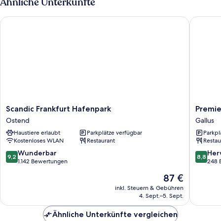
Ähnliche Unterkünfte
Scandic Frankfurt Hafenpark
Premier 
Scandic
Premier
Scandic Frankfurt Hafenpark
Premie
Frankfurt
Inn
Ostend
Gallus
Hafenpark
Frankfur
Haustiere erlaubt
Parkplätze verfügbar
Parkpl
Ostend
Messe
Kostenloses WLAN
Restaurant
Restau
Gallus
9.2
8.8
Wunderbar
Her
9,2
8,8
von
von
1.142 Bewertungen
248 
10,
10,
Der
87 €
Wunderbar,
Hervorr
Preis
1.142
248
inkl. Steuern & Gebühren
beträgt
4. Sept.–5. Sept.
Bewertungen
Bewert
87 €
Ähnliche Unterkünfte vergleichen