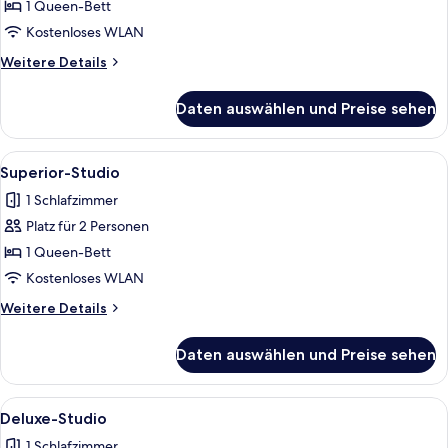
Studio
1 Queen-Bett
anzeigen
Kostenloses WLAN
Weitere
Weitere Details
Details
für
Daten auswählen und Preise sehen
Standard-
Studio
Alle
Ein modernes Hotelzimmer mit einem g
18
Superior-Studio
Fotos
1 Schlafzimmer
für
Platz für 2 Personen
Superior-
Studio
1 Queen-Bett
anzeigen
Kostenloses WLAN
Weitere
Weitere Details
Details
für
Daten auswählen und Preise sehen
Superior-
Studio
Alle
Ein modernes Hotelzimmer mit Bett, Es
23
Deluxe-Studio
Fotos
1 Schlafzimmer