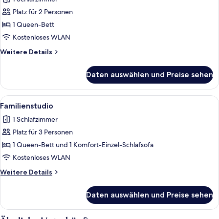
für
Platz für 2 Personen
Deluxe-
Studio
1 Queen-Bett
anzeigen
Kostenloses WLAN
Weitere
Weitere Details
Details
für
Daten auswählen und Preise sehen
Deluxe-
Studio
Alle
Ein modernes Hotelzimmer mit Bett, ei
8
Familienstudio
Fotos
1 Schlafzimmer
für
Platz für 3 Personen
Familienstudio
anzeigen
1 Queen-Bett und 1 Komfort-Einzel-Schlafsofa
Kostenloses WLAN
Weitere
Weitere Details
Details
für
Daten auswählen und Preise sehen
Familienstudio