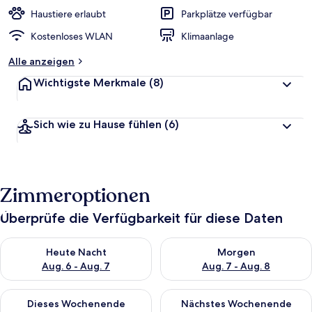
e
r
Haustiere erlaubt
Parkplätze verfügbar
t
Kostenloses WLAN
Klimaanlage
e
t
Alle anzeigen
Wichtigste Merkmale
(8)
Sich wie zu Hause fühlen
(6)
Zimmeroptionen
Überprüfe die Verfügbarkeit für diese Daten
Überprüfe die Verfügbarkeit für heute Nacht, Aug. 6 - Aug. 7.
Überprüfe die Verfügbarkeit f
Heute Nacht
Morgen
Aug. 6 - Aug. 7
Aug. 7 - Aug. 8
Überprüfe die Verfügbarkeit für dieses Wochenende, Aug. 7 - 
Überprüfe die Verfügbarkeit f
Dieses Wochenende
Nächstes Wochenende