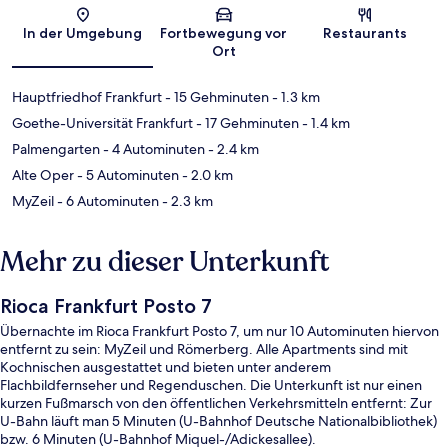
Karte
In der Umgebung
Fortbewegung vor
Restaurants
Ort
Hauptfriedhof Frankfurt
- 15 Gehminuten
- 1.3 km
Goethe-Universität Frankfurt
- 17 Gehminuten
- 1.4 km
Palmengarten
- 4 Autominuten
- 2.4 km
Alte Oper
- 5 Autominuten
- 2.0 km
MyZeil
- 6 Autominuten
- 2.3 km
Mehr zu dieser Unterkunft
Rioca Frankfurt Posto 7
Übernachte im Rioca Frankfurt Posto 7, um nur 10 Autominuten hiervon
entfernt zu sein: MyZeil und Römerberg. Alle Apartments sind mit
Kochnischen ausgestattet und bieten unter anderem
Flachbildfernseher und Regenduschen. Die Unterkunft ist nur einen
kurzen Fußmarsch von den öffentlichen Verkehrsmitteln entfernt: Zur
U-Bahn läuft man 5 Minuten (U-Bahnhof Deutsche Nationalbibliothek)
bzw. 6 Minuten (U-Bahnhof Miquel-/Adickesallee).