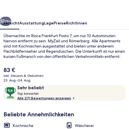
rück
Weiter
75+
Übersicht
Ausstattung
Lage
Preise
Richtlinien
Übernachte im Rioca Frankfurt Posto 7, um nur 10 Autominuten
hiervon entfernt zu sein: MyZeil und Römerberg. Alle Apartments
sind mit Kochnischen ausgestattet und bieten unter anderem
Flachbildfernseher und Regenduschen. Die Unterkunft ist nur einen
kurzen Fußmarsch von den öffentlichen Verkehrsmitteln entfernt:
Zur U-Bahn läuft man 5 Minuten (U-Bahnhof Deutsche
Nationalbibliothek) bzw. 6 Minuten (U-Bahnhof
Der
83 €
Miquel-/Adickesallee).
aktuelle
inkl. Steuern & Gebühren
Preis
23. Aug.–24. Aug.
Restaurant
beträgt
Bewertungen
9,6
Sehr beliebt
83 €.
T
von
Top bewertet
o
Alle 271 Bewertungen anzeigen
10,
p
Sehr
beliebt
Beliebte Annehmlichkeiten
b
e
w
Kochnische
Wäscherei