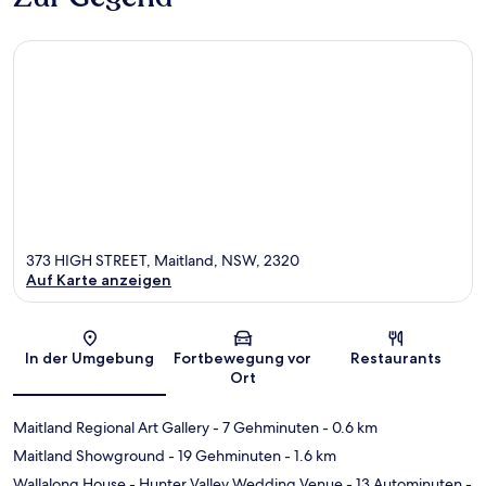
373 HIGH STREET, Maitland, NSW, 2320
Auf Karte anzeigen
Karte
In der Umgebung
Fortbewegung vor
Restaurants
Ort
Maitland Regional Art Gallery
- 7 Gehminuten
- 0.6 km
Maitland Showground
- 19 Gehminuten
- 1.6 km
Wallalong House - Hunter Valley Wedding Venue
- 13 Autominuten
-