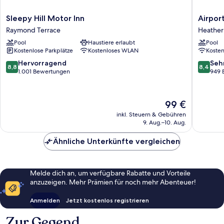
Sleepy
Airport
Sleepy Hill Motor Inn
Airport
Hill
Motel
Raymond Terrace
Heather
Motor
Sir
Pool
Haustiere erlaubt
Pool
Inn
Francis
Kostenlose Parkplätze
Kostenloses WLAN
Koste
Raymond
Drake
Terrace
Heather
8.8
8.4
Hervorragend
Seh
8,8
8,4
von
von
1.001 Bewertungen
949 
10,
10,
Hervorragend,
Sehr
1.001
gut,
Der
99 €
Bewertungen
949
Preis
inkl. Steuern & Gebühren
Bewert
beträgt
9. Aug.–10. Aug.
99 €
Ähnliche Unterkünfte vergleichen
Melde dich an, um verfügbare Rabatte und Vorteile
anzuzeigen. Mehr Prämien für noch mehr Abenteuer!
Anmelden
Jetzt kostenlos registrieren
Zur Gegend