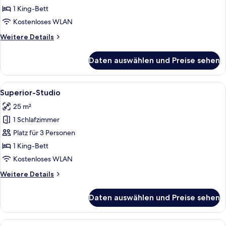
1
1 King-Bett
Schlafzimmer
Kostenloses WLAN
anzeigen
Weitere
Weitere Details
Details
für
Daten auswählen und Preise sehen
Superior-
Apartment,
1
Alle
Ein modernes Hotelzimmer mit einem gr
9
Schlafzimmer
Superior-Studio
Fotos
25 m²
für
1 Schlafzimmer
Superior-
Studio
Platz für 3 Personen
anzeigen
1 King-Bett
Kostenloses WLAN
Weitere
Weitere Details
Details
für
Daten auswählen und Preise sehen
Superior-
Studio
Alle
Ein modernes Hotelzimmer mit einem g