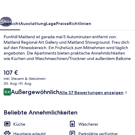
rück
Weiter
50+
Übersicht
Ausstattung
Lage
Preise
Richtlinien
Punthill Maitland ist gerade mal 5 Autominuten entfernt von:
Maitland Regional Art Gallery und Maitland Showground. Freu dich
auf den Fitnessbereich. Ein Frühstück zum Mitnehmen wird täglich
angeboten. Die Apartments bieten praktische Annehmlichkeiten
wie Küchen und Waschmaschinen/Trockner und außerdem Balkone
und Smart-TVs.
Der
107 €
aktuelle
inkl. Steuern & Gebühren
Preis
30. Aug.–31. Aug.
Superior-Studio | Allergikerbettwaren
beträgt
Bewertungen
Außergewöhnlich
9,6
Alle 37 Bewertungen anzeigen
107 €.
9,6 von 10.
Beliebte Annehmlichkeiten
Küche
Wäscherei
Haustiere erlaubt
Parkplätze verfügbar