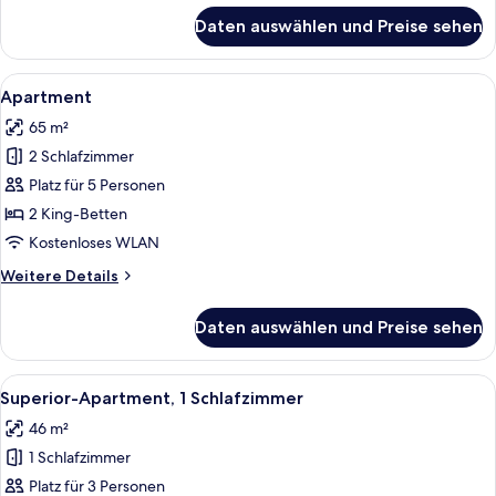
für
Daten auswählen und Preise sehen
Apartment
Alle
Ein modernes Hotelzimmer mit einem g
10
Apartment
Fotos
65 m²
für
2 Schlafzimmer
Apartment
anzeigen
Platz für 5 Personen
2 King-Betten
Kostenloses WLAN
Weitere
Weitere Details
Details
für
Daten auswählen und Preise sehen
Apartment
Alle
Ein modernes Zimmer mit Schreibtisch,
11
Superior-Apartment, 1 Schlafzimmer
Fotos
46 m²
für
1 Schlafzimmer
Superior-
Apartment,
Platz für 3 Personen