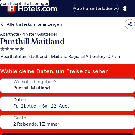
Zum Hauptinhalt springen
App herunterladen
Alle Unterkünfte anzeigen
Aparthotel
·
Privater Gastgeber
Punthill Maitland
5.0-
Sterne-
Aparthotel am Stadtrand - Maitland Regional Art Gallery (0,7 km)
Unterkunft
Wähle deine Daten, um Preise zu sehen
Wo soll’s hingehen?
Daten
Gäste