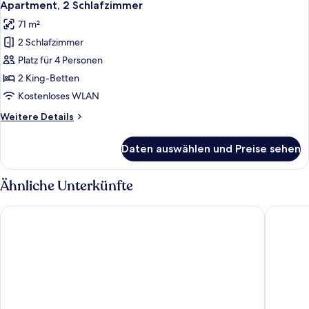
9
Apartment, 2 Schlafzimmer
Fotos
71 m²
für
2 Schlafzimmer
Apartment,
2 Schlafzimmer
Platz für 4 Personen
anzeigen
2 King-Betten
Kostenloses WLAN
Weitere
Weitere Details
Details
für
Daten auswählen und Preise sehen
Apartment,
2 Schlafzimmer
Ähnliche Unterkünfte
Sleepy Hill Motor Inn
Airport M