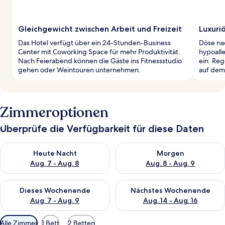
Gleichgewicht zwischen Arbeit und Freizeit
Luxuri
Das Hotel verfügt über ein 24-Stunden-Business
Döse na
Center mit Coworking Space für mehr Produktivität.
hypoall
Nach Feierabend können die Gäste ins Fitnessstudio
ein. Re
gehen oder Weintouren unternehmen.
auf dem
Zimmeroptionen
Überprüfe die Verfügbarkeit für diese Daten
Überprüfe die Verfügbarkeit für heute Nacht, Aug. 7 - Aug. 8.
Überprüfe die Verfügbarkeit f
Heute Nacht
Morgen
Aug. 7 - Aug. 8
Aug. 8 - Aug. 9
Überprüfe die Verfügbarkeit für dieses Wochenende, Aug. 7 - 
Überprüfe die Verfügbarkeit f
Dieses Wochenende
Nächstes Wochenende
Aug. 7 - Aug. 9
Aug. 14 - Aug. 16
Verfügbare
Alle Zimmer
1 Bett
2 Betten