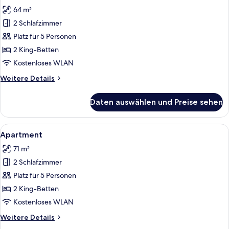
Fotos
64 m²
für
2 Schlafzimmer
Apartment
anzeigen
Platz für 5 Personen
2 King-Betten
Kostenloses WLAN
Weitere
Weitere Details
Details
für
Daten auswählen und Preise sehen
Apartment
Alle
Ein modernes Hotelzimmer mit einem gr
10
Apartment
Fotos
71 m²
für
2 Schlafzimmer
Apartment
anzeigen
Platz für 5 Personen
2 King-Betten
Kostenloses WLAN
Weitere
Weitere Details
Details