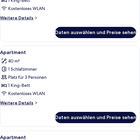
1 King-Bett
Kostenloses WLAN
Weitere
Weitere Details
Details
für
Daten auswählen und Preise sehen
Apartment
Alle
Ein modernes Hotelzimmer mit einem g
8
Apartment
Fotos
40 m²
für
1 Schlafzimmer
Apartment
anzeigen
Platz für 3 Personen
1 King-Bett
Kostenloses WLAN
Weitere
Weitere Details
Details
für
Daten auswählen und Preise sehen
Apartment
Alle
Eine moderne Küche mit einem runden
10
Apartment