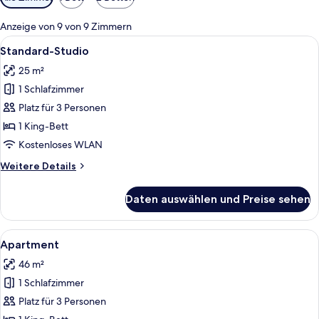
Filter
für
Anzeige von 9 von 9 Zimmern
Zimmer
Alle
Ein modernes Hotelzimmer mit einem g
8
Standard-Studio
Fotos
25 m²
für
1 Schlafzimmer
Standard-
Studio
Platz für 3 Personen
anzeigen
1 King-Bett
Kostenloses WLAN
Weitere
Weitere Details
Details
für
Daten auswählen und Preise sehen
Standard-
Studio
Alle
Ein modernes Hotelzimmer mit einer C
9
Apartment
Fotos
46 m²
für
1 Schlafzimmer
Apartment
anzeigen
Platz für 3 Personen