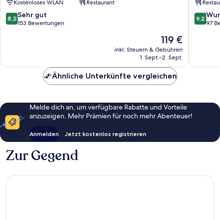
Kostenloses WLAN
Restaurant
Restau
Propriano
8.2
9.2
Sehr gut
Wun
8,2
9,2
von
von
153 Bewertungen
97 B
10,
10,
Der
119 €
Sehr
Wunder
Preis
gut,
97
inkl. Steuern & Gebühren
beträgt
1. Sept.–2. Sept.
153
Bewert
119 €
Bewertungen
Ähnliche Unterkünfte vergleichen
Melde dich an, um verfügbare Rabatte und Vorteile
anzuzeigen. Mehr Prämien für noch mehr Abenteuer!
Anmelden
Jetzt kostenlos registrieren
Zur Gegend