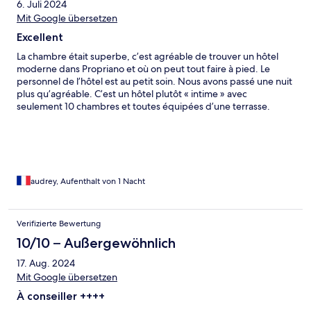
6. Juli 2024
Mit Google übersetzen
Excellent
La chambre était superbe, c’est agréable de trouver un hôtel
moderne dans Propriano et où on peut tout faire à pied. Le
personnel de l’hôtel est au petit soin. Nous avons passé une nuit
plus qu’agréable. C’est un hôtel plutôt « intime » avec
seulement 10 chambres et toutes équipées d’une terrasse.
Nous avons vraiment adoré.
audrey, Aufenthalt von 1 Nacht
Verifizierte Bewertung
10/10 – Außergewöhnlich
17. Aug. 2024
Mit Google übersetzen
À conseiller ++++