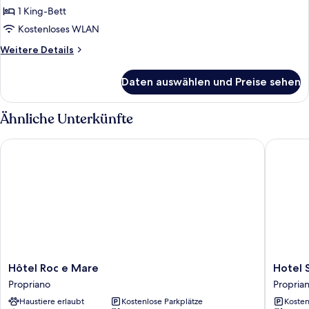
Zweibettzimmer,
1 King-Bett
1 King-
Kostenloses WLAN
Bett,
Weitere
Weitere Details
Meerseite
Details
anzeigen
für
Daten auswählen und Preise sehen
Superior-
Doppel-
oder
Ähnliche Unterkünfte
-
Zweibettzimmer,
Hôtel Roc e Mare
Hotel S
1 King-
Bett,
Meerseite
Hôtel
Hotel
Hôtel Roc e Mare
Hotel 
Roc
Sampier
Propriano
Propria
e
Corso
Haustiere erlaubt
Kostenlose Parkplätze
Kosten
Mare
Propria