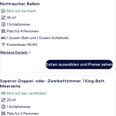
Fotos
Nichtraucher, Balkon
für
Blick auf die Stadt
Executive-
35 m²
Zimmer,
1 Schlafzimmer
1 Queen-
Bett
Platz für 4 Personen
und
1 Queen-Bett und 1 Queen-Schlafsofa
Schlafsofa,
Kostenloses WLAN
Nichtraucher,
Weitere
Weitere Details
Balkon
Details
anzeigen
für
Daten auswählen und Preise sehen
Executive-
Zimmer,
1 Queen-
Alle
Ein Hotelzimmer mit einem großen Bet
6
Bett
Superior-Doppel- oder -Zweibettzimmer, 1 King-Bett,
Fotos
und
Meerseite
Schlafsofa,
für
Blick auf den Jachthafen
Nichtraucher,
Superior-
Balkon
25 m²
Doppel-
1 Schlafzimmer
oder
-
Platz für 2 Personen