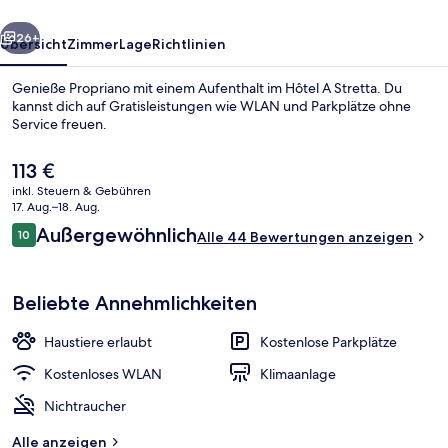
rück
Weiter
26+
Übersicht
Zimmer
Lage
Richtlinien
Genieße Propriano mit einem Aufenthalt im Hôtel A Stretta. Du
kannst dich auf Gratisleistungen wie WLAN und Parkplätze ohne
Service freuen.
Der
113 €
aktuelle
inkl. Steuern & Gebühren
Preis
17. Aug.–18. Aug.
beträgt
Bewertungen
Außergewöhnlich
10
Alle 44 Bewertungen anzeigen
113 €.
10 von 10.
Superior-Doppel- oder -Zweibettzimm
Beliebte Annehmlichkeiten
Haustiere erlaubt
Kostenlose Parkplätze
Kostenloses WLAN
Klimaanlage
Nichtraucher
Alle anzeigen