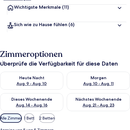
Wichtigste Merkmale
(11)
Sich wie zu Hause fühlen
(6)
Zimmeroptionen
Überprüfe die Verfügbarkeit für diese Daten
Überprüfe die Verfügbarkeit für heute Nacht, Aug. 9 - Aug. 10
Überprüfe die Verfügbarkeit fü
Heute Nacht
Morgen
Aug. 9 - Aug. 10
Aug. 10 - Aug. 11
Überprüfe die Verfügbarkeit für dieses Wochenende, Aug. 14 -
Überprüfe die Verfügbarkeit f
Dieses Wochenende
Nächstes Wochenende
Aug. 14 - Aug. 16
Aug. 21 - Aug. 23
Verfügbare
Alle Zimmer
1 Bett
2 Betten
Filter
für