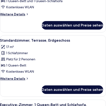
hin
und
1 Queen-Bett und 1 Queen-Schlafsofa
Schlafsofa,
Kostenloses WLAN
Erdgeschoss
Weitere
Weitere Details
anzeigen
Details
für
Daten auswählen und Preise sehen
Familienapartment,
1 Queen-
Bett
Alle
Ein ordentlich gemachtes Bett mit w
4
und
Standardzimmer, Terrasse, Erdgeschoss
Fotos
Schlafsofa,
17 m²
Erdgeschoss
für
1 Schlafzimmer
Standardzimmer,
Terrasse,
Platz für 2 Personen
Erdgeschoss
1 Queen-Bett
anzeigen
Kostenloses WLAN
Weitere
Weitere Details
Details
für
Daten auswählen und Preise sehen
Standardzimmer,
Terrasse,
Erdgeschoss
Alle
Ein modernes Schlafzimmer mit einem 
7
Executive-Zimmer, 1 Queen-Bett und Schlafsofa,