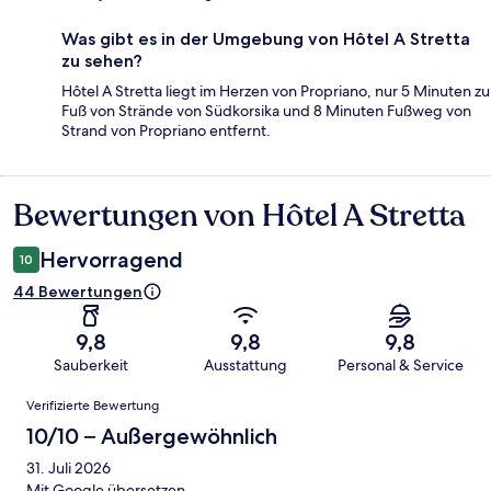
Was gibt es in der Umgebung von Hôtel A Stretta
zu sehen?
Hôtel A Stretta liegt im Herzen von Propriano, nur 5 Minuten zu
Fuß von Strände von Südkorsika und 8 Minuten Fußweg von
Strand von Propriano entfernt.
Bewertungen von Hôtel A Stretta
Bewertungen
Hervorragend
10
44 Bewertungen
9,8
9,8
9,8
Sauberkeit
Ausstattung
Personal & Service
Bewertungen
Verifizierte Bewertung
10/10 – Außergewöhnlich
31. Juli 2026
Mit Google übersetzen