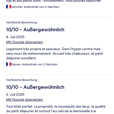
top et aux petits soins ! Sincèrement, vous pouvez séjourner
dans cet hôtel les yeux fermés ! Si nous revenons à Propriano,
Jennifer, Aufenthalt von 2 Nächten
c'est dans cet hôtel que nous retournerons ! Merci pour tout et
pour votre gentillesse !
Verifizierte Bewertung
10/10 – Außergewöhnlich
8. Juli 2025
Mit Google übersetzen
Logement très propre et spacieux. Dans l'hyper centre mais
sans souci de stationnement. Accueil très chaleureux, et petit
déjeuner excellent.
Fabien, Aufenthalt von 2 Nächten
Verifizierte Bewertung
10/10 – Außergewöhnlich
6. Juli 2025
Mit Google übersetzen
Tout était parfait. La propreté, la nouveauté des lieux, la qualité
du petit déjeuner et surtout l'accueil de la demoiselle à la