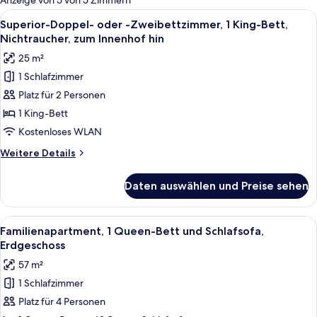
Anzeige von 5 von 5 Zimmern
Zimmer
Alle
Ein ordentlich bezogenes Bett mit au
6
Superior-Doppel- oder -Zweibettzimmer, 1 King-Bett,
Fotos
Nichtraucher, zum Innenhof hin
für
25 m²
Superior-
1 Schlafzimmer
Doppel-
Platz für 2 Personen
oder
-
1 King-Bett
Zweibettzimmer,
Kostenloses WLAN
1 King-
Weitere
Weitere Details
Bett,
Details
Nichtraucher,
für
Daten auswählen und Preise sehen
Superior-
zum
Doppel-
Innenhof
oder
Alle
Ein modernes Wohnzimmer mit Essbere
hin
6
-
Familienapartment, 1 Queen-Bett und Schlafsofa,
Fotos
Zweibettzimmer,
anzeigen
Erdgeschoss
1 King-
für
57 m²
Bett,
Familienapartment,
Nichtraucher,
1 Schlafzimmer
1 Queen-
zum
Platz für 4 Personen
Bett
Innenhof