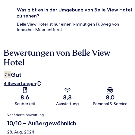
Was gibt es in der Umgebung von Belle View Hotel
zu sehen?
Belle View Hotel ist nur einen 1-minütigen Fußweg von
Ionisches Meer entfernt.
Bewertungen von Belle View
Bewertungen
Hotel
Gut
7,6
4 Bewertungen
8,6
8,8
8,0
Sauberkeit
Ausstattung
Personal & Service
Bewertungen
Verifizierte Bewertung
10/10 – Außergewöhnlich
28. Aug. 2024