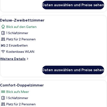
für
Daten auswählen und Preise sehen
Superior-
Dreibettzimmer
Alle
Ein Hotelzimmer mit zwei Einzelbetten
1
Deluxe-Zweibettzimmer
Fotos
Blick auf den Garten
für
1 Schlafzimmer
Deluxe-
Zweibettzimmer
Platz für 2 Personen
anzeigen
2 Einzelbetten
Kostenloses WLAN
Weitere
Weitere Details
Details
für
Daten auswählen und Preise sehen
Deluxe-
Zweibettzimmer
Alle
Ein ordentlich bezogenes Bett mit we
1
Comfort-Doppelzimmer
Fotos
Blick aufs Meer
für
1 Schlafzimmer
Comfort-
Doppelzimmer
Platz für 2 Personen