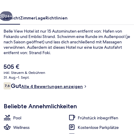
rück
Weiter
24+
Übersicht
Zimmer
Lage
Richtlinien
Belle View Hotel ist nur 15 Autominuten entfernt von: Hafen von
Fiskardo und Emblisi Strand. Schwimm eine Runde im Außenpool (je
nach Saison geöffnet) und lass dich anschließend mit Massagen
verwöhnen. Außerdem ist dieses Hotel nur eine kurze Autofahrt
entfernt von: Strand Foki.
Der
505 €
aktuelle
inkl. Steuern & Gebühren
Preis
31. Aug.–1. Sept.
Außenbereich
beträgt
Bewertungen
Gut
7,6
Alle 4 Bewertungen anzeigen
505 €.
7,6 von 10.
Beliebte Annehmlichkeiten
Pool
Frühstück inbegriffen
Wellness
Kostenlose Parkplätze