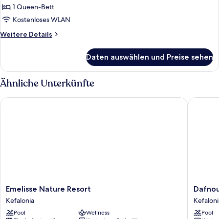
anzeigen
1 Queen-Bett
Kostenloses WLAN
Weitere
Weitere Details
Details
für
Daten auswählen und Preise sehen
Comfort-
Doppelzimmer
Ähnliche Unterkünfte
Emelisse Nature Resort
Dafnoud
Emelisse
Dafnoud
Emelisse Nature Resort
Dafnou
Nature
Kefaloni
Kefalonia
Kefaloni
Resort
Pool
Wellness
Pool
Kefalonia