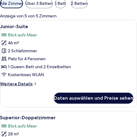
Verfügbare
Alle Zimmer
Über 3 Betten
1 Bett
2 Betten
Filter
für
Anzeige von 5 von 5 Zimmern
Zimmer
Alle
Ein Esstisch für zwei Personen, gedeck
5
Junior-Suite
Fotos
Blick aufs Meer
für
46 m²
Junior-
Suite
2 Schlafzimmer
anzeigen
Platz für 4 Personen
1 Queen-Bett und 2 Einzelbetten
Kostenloses WLAN
Weitere
Weitere Details
Details
für
Daten auswählen und Preise sehen
Junior-
Suite
Alle
Ein Hotelzimmer mit zwei Betten, jew
4
Superior-Doppelzimmer
Fotos
Blick aufs Meer
für
28 m²
Superior-