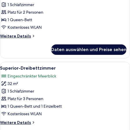
Doppelzimmer
1 Schlafzimmer
anzeigen
Platz für 2 Personen
1 Queen-Bett
Kostenloses WLAN
Weitere
Weitere Details
Details
für
Daten auswählen und Preise sehen
Superior-
Doppelzimmer
Alle
Ein Hotelzimmer mit Bett, Schreibtisch
3
Superior-Dreibettzimmer
Fotos
Eingeschränkter Meerblick
für
32 m²
Superior-
Dreibettzimmer
1 Schlafzimmer
anzeigen
Platz für 3 Personen
1 Queen-Bett und 1 Einzelbett
Kostenloses WLAN
Weitere
Weitere Details
Details