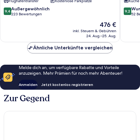
Flughafentransfer
Kostenlose Parkplätze
Küche
9.4
9.2
Außergewöhnlich
Wun
9,4
9,2
von
von
223 Bewertungen
52 B
10,
10,
Der
476 €
Außergewöhnlich,
Wunder
Preis
223
52
inkl. Steuern & Gebühren
beträgt
24. Aug.–25. Aug.
Bewertungen
Bewert
476 €
Ähnliche Unterkünfte vergleichen
Melde dich an, um verfügbare Rabatte und Vorteile
anzuzeigen. Mehr Prämien für noch mehr Abenteuer!
Anmelden
Jetzt kostenlos registrieren
Zur Gegend