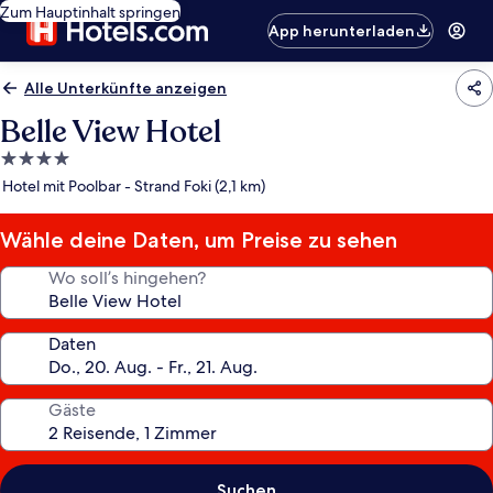
Zum Hauptinhalt springen
App herunterladen
Alle Unterkünfte anzeigen
Belle View Hotel
4.0-
Sterne-
Hotel mit Poolbar - Strand Foki (2,1 km)
Unterkunft
Wähle deine Daten, um Preise zu sehen
Wo soll’s hingehen?
Daten
Gäste
Suchen