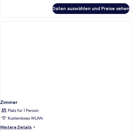
für
Daten auswählen und Preise sehen
Zimmer,
2 Einzelbetten
Zimmer
Platz für 1 Person
Kostenloses WLAN
Weitere
Weitere Details
Details