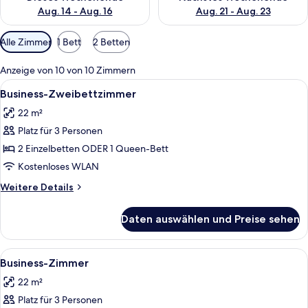
Aug. 14 - Aug. 16
Aug. 21 - Aug. 23
Verfügbare
Alle Zimmer
1 Bett
2 Betten
Filter
für
Anzeige von 10 von 10 Zimmern
Zimmer
Alle
Ein Hotelzimmer mit Bett, Schreibtisc
6
Business-Zweibettzimmer
Fotos
22 m²
für
Platz für 3 Personen
Business-
Zweibettzimmer
2 Einzelbetten ODER 1 Queen-Bett
anzeigen
Kostenloses WLAN
Weitere
Weitere Details
Details
für
Daten auswählen und Preise sehen
Business-
Zweibettzimmer
Alle
Ein Hotelzimmer mit einem großen Bett
6
Business-Zimmer
Fotos
22 m²
für
Platz für 3 Personen
Business-