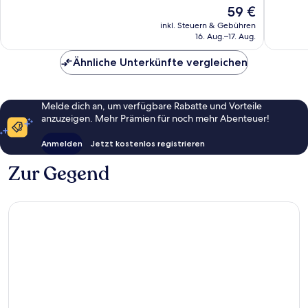
gut,
2.180
Der
59 €
906
Bewert
Preis
inkl. Steuern & Gebühren
Bewertungen
beträgt
16. Aug.–17. Aug.
59 €
Ähnliche Unterkünfte vergleichen
Melde dich an, um verfügbare Rabatte und Vorteile
anzuzeigen. Mehr Prämien für noch mehr Abenteuer!
Anmelden
Jetzt kostenlos registrieren
Zur Gegend