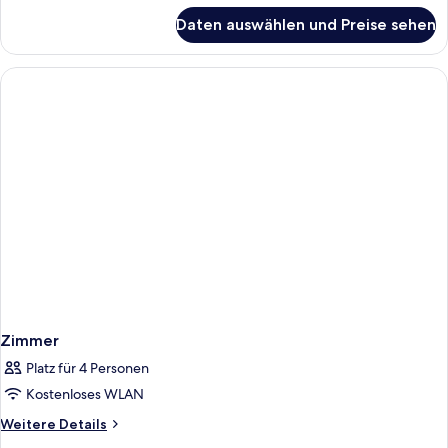
für
Daten auswählen und Preise sehen
Zimmer
Zimmer
Platz für 4 Personen
Kostenloses WLAN
Weitere
Weitere Details
Details