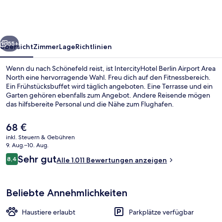
Area
North
rück
Weiter
55+
Übersicht
Zimmer
Lage
Richtlinien
Wenn du nach Schönefeld reist, ist IntercityHotel Berlin Airport Area
North eine hervorragende Wahl. Freu dich auf den Fitnessbereich.
Ein Frühstücksbuffet wird täglich angeboten. Eine Terrasse und ein
Garten gehören ebenfalls zum Angebot. Andere Reisende mögen
das hilfsbereite Personal und die Nähe zum Flughafen.
Der
68 €
aktuelle
inkl. Steuern & Gebühren
Preis
9. Aug.–10. Aug.
Tägliches Frühstücksbuffet gegen Ge
beträgt
Bewertungen
Sehr gut
8,4
Alle 1.011 Bewertungen anzeigen
68 €.
8,4 von 10.
Beliebte Annehmlichkeiten
Haustiere erlaubt
Parkplätze verfügbar