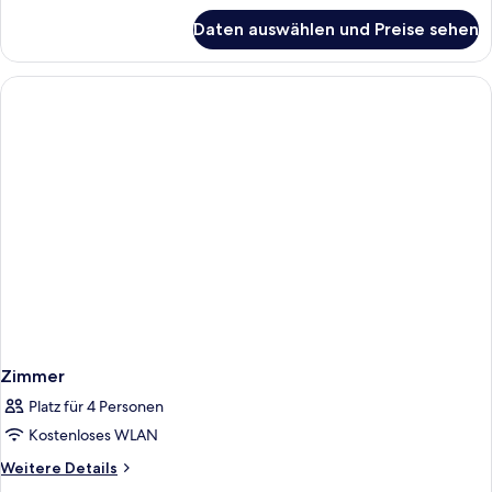
für
Daten auswählen und Preise sehen
Zimmer
Zimmer
Platz für 4 Personen
Kostenloses WLAN
Weitere
Weitere Details
Details