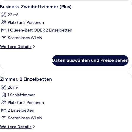
1
Alle
Ein Hotelzimmer mit Bett, Schreibtisc
6
Queen-
Business-Zweibettzimmer (Plus)
Fotos
Bett
22 m²
(Plus)
für
Platz für 3 Personen
Business-
Zweibettzimmer
1 Queen-Bett ODER 2 Einzelbetten
(Plus)
Kostenloses WLAN
anzeigen
Weitere
Weitere Details
Details
für
Daten auswählen und Preise sehen
Business-
Zweibettzimmer
(Plus)
Alle
Ein Hotelzimmer mit Flachbildfernsehe
6
Zimmer, 2 Einzelbetten
Fotos
26 m²
für
1 Schlafzimmer
Zimmer,
2 Einzelbetten
Platz für 2 Personen
anzeigen
2 Einzelbetten
Kostenloses WLAN
Weitere
Weitere Details
Details