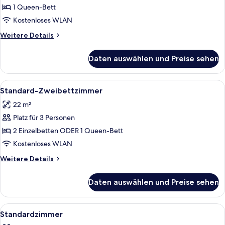
Zimmer
1 Queen-Bett
anzeigen
Kostenloses WLAN
Weitere
Weitere Details
Details
für
Daten auswählen und Preise sehen
Business-
Zimmer
Alle
Ein Hotelzimmer mit zwei Betten, eine
6
Standard-Zweibettzimmer
Fotos
22 m²
für
Platz für 3 Personen
Standard-
Zweibettzimmer
2 Einzelbetten ODER 1 Queen-Bett
anzeigen
Kostenloses WLAN
Weitere
Weitere Details
Details
für
Daten auswählen und Preise sehen
Standard-
Zweibettzimmer
Alle
Ein Hotelzimmer mit einem großen Bett
6
Standardzimmer
Fotos