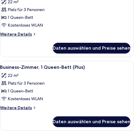
22 m²
für
Platz für 3 Personen
Standardzimmer
anzeigen
1 Queen-Bett
Kostenloses WLAN
Weitere
Weitere Details
Details
für
Daten auswählen und Preise sehen
Standardzimmer
Alle
Ein Hotelzimmer mit einem Bett, einem 
6
Business-Zimmer, 1 Queen-Bett (Plus)
Fotos
22 m²
für
Platz für 3 Personen
Business-
Zimmer,
1 Queen-Bett
1
Kostenloses WLAN
Queen-
Weitere
Weitere Details
Bett
Details
(Plus)
für
Daten auswählen und Preise sehen
Business-
anzeigen
Zimmer,