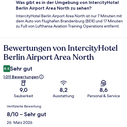
Was gibt es in der Umgebung von IntercityHotel
Berlin Airport Area North zu sehen?
IntercityHotel Berlin Airport Area North ist nur 7 Minuten mit
dem Auto von Flughafen Brandenburg (BER) und 17 Minuten
zu Fuß von Lufthansa Aviation Training Operations entfernt.
Bewertungen von IntercityHotel
Bewertungen
Berlin Airport Area North
Sehr gut
8,4
1.011 Bewertungen
9,0
8,2
8,6
Sauberkeit
Ausstattung
Personal & Service
Bewertungen
Verifizierte Bewertung
8/10 – Sehr gut
26. März 2026