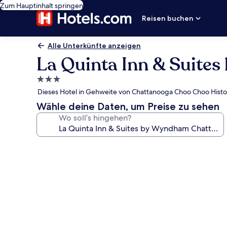
Zum Hauptinhalt springen
Reisen buchen
Alle Unterkünfte anzeigen
La Quinta Inn & Suit
3.0-
Sterne-
Dieses Hotel in Gehweite von Chattanooga Choo Choo Histori
Unterkunft
Wähle deine Daten, um Preise zu sehen
Wo soll’s hingehen?
Fotogalerie
von
La
Quinta
Inn
&