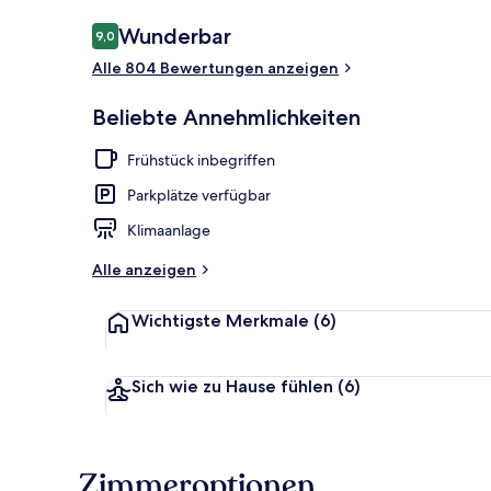
Bewertungen
Wunderbar
9,0
9,0 von 10.
Alle 804 Bewertungen anzeigen
Außenbereic
Beliebte Annehmlichkeiten
Frühstück inbegriffen
Parkplätze verfügbar
Klimaanlage
Alle anzeigen
Wichtigste Merkmale
(6)
Sich wie zu Hause fühlen
(6)
Zimmeroptionen