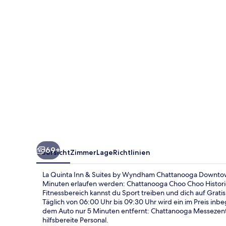
Suites
by
Wyndham
Chattanooga
Downtown/South
69+
Übersicht
Zimmer
Lage
Richtlinien
La Quinta Inn & Suites by Wyndham Chattanooga Downtown
Minuten erlaufen werden: Chattanooga Choo Choo Historic 
Fitnessbereich kannst du Sport treiben und dich auf Grat
Täglich von 06:00 Uhr bis 09:30 Uhr wird ein im Preis inb
dem Auto nur 5 Minuten entfernt: Chattanooga Messezen
hilfsbereite Personal.