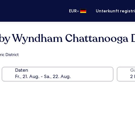
•
EUR
Unterkunft registr
es by Wyndham Chattanooga
c District
Daten
G