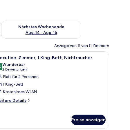
es Wochenende, Aug. 7 - Aug. 9.
Überprüfe die Verfügbarkeit für nächstes Wochenende, Aug. 1
Nächstes Wochenende
Aug. 14 - Aug. 16
Anzeige von 11 von 11 Zimmern
an der Wand.
roßen Bett, einem Schreibtisch, einem Sessel, einem grünen Sofa und einem
le
Ein Hotelzimmer mit einem großen Bett, einem
5
ecutive-Zimmer, 1 King-Bett, Nichtraucher
otos
Wunderbar
ür
0
9,0 von 10
(2
2 Bewertungen
xecutive-
Bewertungen)
Platz für 2 Personen
immer,
1 King-Bett
King-
Kostenloses WLAN
ett,
itere
ichtraucher
itere Details
tails
nzeigen
r
ecutive-
Preise anzeigen
mmer,
King-