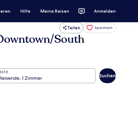
ieren
Hilfe
Meine Reisen
Anmelden
Teilen
Speichern
 Downtown/South
äste
Suchen