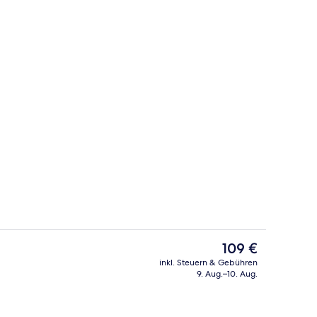
 der Unterkunft
Tägliches inbegriffenes Frühstücksbuf
Der
109 €
aktuelle
inkl. Steuern & Gebühren
Preis
9. Aug.–10. Aug.
 der Unterkunft
Empfangssaal
beträgt
109 €.