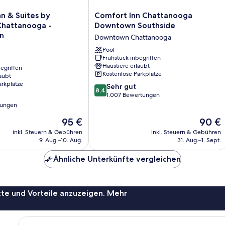
Comfort
nn & Suites by
Comfort Inn Chattanooga
Inn
hattanooga -
Downtown Southside
Chattanooga
n
Downtown Chattanooga
Downtown
Southside
Pool
Frühstück inbegriffen
Downtown
Haustiere erlaubt
egriffen
Chattanooga
Kostenlose Parkplätze
aubt
arkplätze
8.4
Sehr gut
8,4
von
1.007 Bewertungen
10,
tungen
Sehr
Der
Der
95 €
90 €
gut,
Preis
Preis
1.007
inkl. Steuern & Gebühren
inkl. Steuern & Gebühren
beträgt
beträgt
Bewertungen
9. Aug.–10. Aug.
31. Aug.–1. Sept.
95 €
90 €
Ähnliche Unterkünfte vergleichen
te und Vorteile anzuzeigen. Mehr