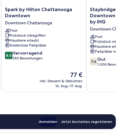
Spark
Staybridge
Spark by Hilton Chattanooga
Staybridge Suites C
by
Suites
Downtown
Downtown - Convent
Hilton
Chattanooga
by IHG
Downtown Chattanooga
Chattanooga
Downtown
Downtown Chattanooga
Downtown
Pool
-
Frühstück inbegriffen
Downtown
Convention
Pool
Haustiere erlaubt
Chattanooga
Center
Frühstück inbegriffen
Kostenlose Parkplätze
Haustiere erlaubt
by
Parkplätze verfügbar
8.6
Hervorragend
IHG
8,6
von
393 Bewertungen
Downtown
7.6
Gut
7,6
10,
Chattanooga
von
1.006 Bewertungen
Hervorragend,
10,
Der
77 €
393
Gut,
Preis
Bewertungen
1.006
inkl. Steuern & Gebühren
inkl. S
beträgt
16. Aug.–17. Aug.
Bewertungen
77 €
Anmelden
Jetzt kostenlos registrieren