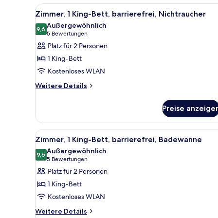
Nichtraucher
Alle
Ein modernes Hotelzimmer mit B
4
Zimmer, 1 King-Bett, barrierefrei, Nichtraucher
Fotos
Außergewöhnlich
für
9,6
9,6 von 10
(5
5 Bewertungen
Zimmer,
Bewertungen)
Platz für 2 Personen
1 King-
1 King-Bett
Bett,
Kostenloses WLAN
barrierefrei,
Weitere
Nichtraucher
Weitere Details
Details
anzeigen
für
Preise anzeige
Zimmer,
1 King-
Bett,
Alle
Ein modernes Hotelzimmer mit B
4
barrierefrei,
Zimmer, 1 King-Bett, barrierefrei, Badewanne
Fotos
Nichtraucher
Außergewöhnlich
für
9,6
9,6 von 10
(5
5 Bewertungen
Zimmer,
Bewertungen)
Platz für 2 Personen
1 King-
1 King-Bett
Bett,
Kostenloses WLAN
barrierefrei,
Weitere
Badewanne
Weitere Details