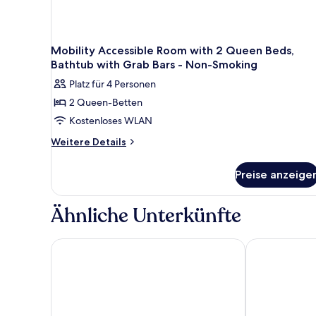
Mobility Accessible Room with 2 Queen Beds,
Bathtub with Grab Bars - Non-Smoking
Platz für 4 Personen
2 Queen-Betten
Kostenloses WLAN
Weitere
Weitere Details
Details
für
Preise anzeige
Mobility
Accessible
Room
Ähnliche Unterkünfte
with
2
Queen
Hotel Bo, a Days Inn by Wyndham Chattanooga D
La Quinta In
Beds,
Bathtub
with
Grab
Bars