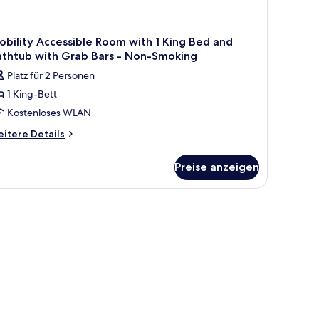
bility Accessible Room with 1 King Bed and
athtub with Grab Bars - Non-Smoking
Platz für 2 Personen
1 King-Bett
Kostenloses WLAN
itere
itere Details
tails
r
Preise anzeigen
bility
cessible
oom
th
ng
ed
nd
thtub
th
rab
rs