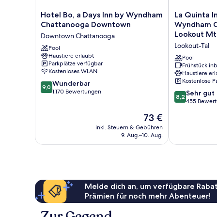
-
Non-
Hotel
La
Hotel Bo, a Days Inn by Wyndham
La Quinta I
Smoking
Bo,
Quinta
Chattanooga Downtown
Wyndham C
a
Inn
Lookout Mt
Downtown Chattanooga
Days
&
Lookout-Tal
Inn
Pool
Suites
Haustiere erlaubt
by
by
Pool
Parkplätze verfügbar
Wyndham
Wyndham
Frühstück inb
Kostenloses WLAN
Haustiere erl
Chattanooga
Chattanooga
Kostenlose P
9.0
Downtown
Wunderbar
-
9,0
von
Downtown
1.170 Bewertungen
Lookout
8.2
Sehr gut
8,2
10,
Chattanooga
Mtn
von
455 Bewer
Wunderbar,
Lookout-
10,
Der
73 €
1.170
Tal
Sehr
Preis
Bewertungen
gut,
inkl. Steuern & Gebühren
beträgt
9. Aug.–10. Aug.
455
73 €
Bewertungen
Melde dich an, um verfügbare Rabat
Prämien für noch mehr Abenteuer!
Zur Gegend