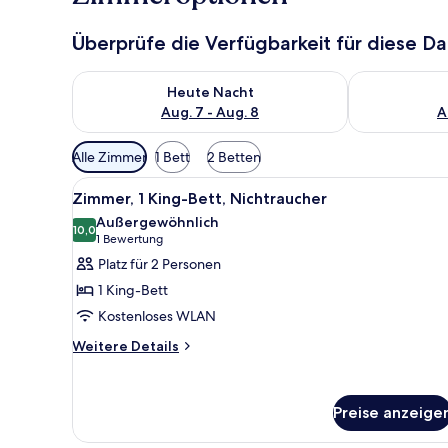
Überprüfe die Verfügbarkeit für diese D
Überprüfe die Verfügbarkeit für heute Nacht, Aug. 7
Überprüfe die
Heute Nacht
Aug. 7 - Aug. 8
A
Verfügbare
Alle Zimmer
1 Bett
2 Betten
Filter
Alle
Ein Hotelzimmer mit einem gro
für
4
Zimmer, 1 King-Bett, Nichtraucher
Fotos
Zimmer
Außergewöhnlich
für
10,0
10,0 von 10
(1
1 Bewertung
Zimmer,
Bewertung)
Platz für 2 Personen
1 King-
1 King-Bett
Bett,
Kostenloses WLAN
Nichtraucher
Weitere
anzeigen
Weitere Details
Details
für
Zimmer,
Preise anzeige
1 King-
Bett,