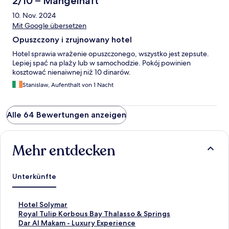
2/10 – Mangelhaft
10. Nov. 2024
Mit Google übersetzen
Opuszczony i zrujnowany hotel
Hotel sprawia wrażenie opuszczonego, wszystko jest zepsute.
Lepiej spać na plaży lub w samochodzie. Pokój powinien
kosztować nienaiwnej niż 10 dinarów.
Stanislaw, Aufenthalt von 1 Nacht
Alle 64 Bewertungen anzeigen
Mehr entdecken
Unterkünfte
L
Hotel Solymar
i
L
Royal Tulip Korbous Bay Thalasso & Springs
n
i
L
Dar Al Makam - Luxury Experience