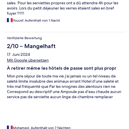
sales. Pour les serviettes propres ont a dû attendre 4h pour les
avoirs. Lors du petit déjeuner les verres étaient sales en bref
fuyer !!!!!!
Youcef, Aufenthalt von 1 Nacht
Verifizierte Bewertung
2/10 – Mangelhaft
17. Juni 2024
Mit Google übersetzen
À retirer même les hôtels de passe sont plus propr
Mon pire séjour de toute ma vie j’ai jamais vu un tel niveau de
saleté limite insalubre des animaux errant Hotel d’une saleté et
très mal fréquenté que Par les ivrognes des alentours rien ne
Correspond au descriptif une Ampoule pas d’eau chaude aucun
service pas de serviette aucun linge de chambre remplacer
durant tout le séjour j’ai dû acheter des serviettes et aller au
Hammam pour Me laver personnel désagréable et inexistant
pas de petit déjeuner fournit alors qu’il était compris c’est une
honte un tel établissement
Mohamed, Aufenthalt von 7 Nächten