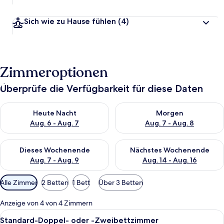
Sich wie zu Hause fühlen
(4)
Zimmeroptionen
Überprüfe die Verfügbarkeit für diese Daten
Überprüfe die Verfügbarkeit für heute Nacht, Aug. 6 - Aug. 7.
Überprüfe die Verfügbarkeit f
Heute Nacht
Morgen
Aug. 6 - Aug. 7
Aug. 7 - Aug. 8
Überprüfe die Verfügbarkeit für dieses Wochenende, Aug. 7 - 
Überprüfe die Verfügbarkeit f
Dieses Wochenende
Nächstes Wochenende
Aug. 7 - Aug. 9
Aug. 14 - Aug. 16
Verfügbare
Alle Zimmer
2 Betten
1 Bett
Über 3 Betten
Filter
für
Anzeige von 4 von 4 Zimmern
Zimmer
Alle
Ein Zimmer mit einem Bett, einem Fe
3
Standard-Doppel- oder -Zweibettzimmer