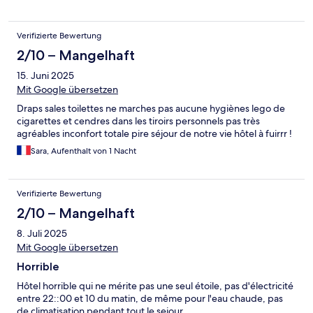
Verifizierte Bewertung
2/10 – Mangelhaft
15. Juni 2025
Mit Google übersetzen
Draps sales toilettes ne marches pas aucune hygiènes lego de
cigarettes et cendres dans les tiroirs personnels pas très
agréables inconfort totale pire séjour de notre vie hôtel à fuirrr !
Sara, Aufenthalt von 1 Nacht
Verifizierte Bewertung
2/10 – Mangelhaft
8. Juli 2025
Mit Google übersetzen
Horrible
Hôtel horrible qui ne mérite pas une seul étoile, pas d'électricité
entre 22::00 et 10 du matin, de même pour l'eau chaude, pas
de climatisation pendant tout le sejour