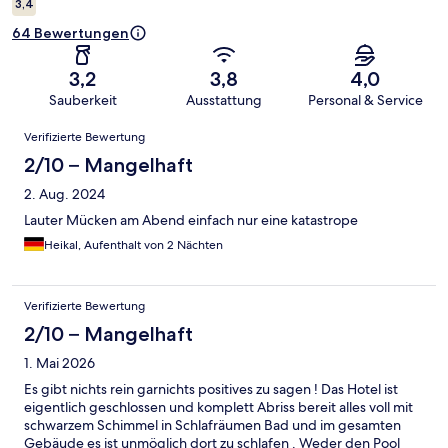
3,4
64 Bewertungen
3,2
3,8
4,0
Sauberkeit
Ausstattung
Personal & Service
Bewertungen
Verifizierte Bewertung
2/10 – Mangelhaft
2. Aug. 2024
Lauter Mücken am Abend einfach nur eine katastrope
Heikal, Aufenthalt von 2 Nächten
Verifizierte Bewertung
2/10 – Mangelhaft
1. Mai 2026
Es gibt nichts rein garnichts positives zu sagen ! Das Hotel ist
eigentlich geschlossen und komplett Abriss bereit alles voll mit
schwarzem Schimmel in Schlafräumen Bad und im gesamten
Gebäude es ist unmöglich dort zu schlafen . Weder den Pool