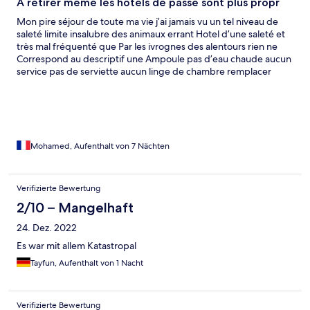
À retirer même les hôtels de passe sont plus propr
Mon pire séjour de toute ma vie j’ai jamais vu un tel niveau de
saleté limite insalubre des animaux errant Hotel d’une saleté et
très mal fréquenté que Par les ivrognes des alentours rien ne
Correspond au descriptif une Ampoule pas d’eau chaude aucun
service pas de serviette aucun linge de chambre remplacer
durant tout le séjour j’ai dû acheter des serviettes et aller au
Hammam pour Me laver personnel désagréable et inexistant
pas de petit déjeuner fournit alors qu’il était compris c’est une
honte un tel établissement
Mohamed, Aufenthalt von 7 Nächten
Verifizierte Bewertung
2/10 – Mangelhaft
24. Dez. 2022
Es war mit allem Katastropal
Tayfun, Aufenthalt von 1 Nacht
Verifizierte Bewertung