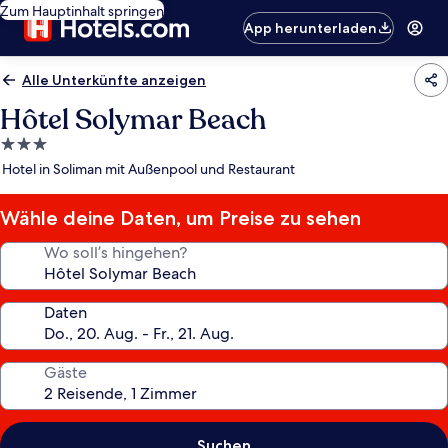
Zum Hauptinhalt springen
App herunterladen
Alle Unterkünfte anzeigen
Hôtel Solymar Beach
3.0-
Sterne-
Hotel in Soliman mit Außenpool und Restaurant
Unterkunft
Wähle deine Daten, um Preise zu sehen
Wo soll’s hingehen?
Daten
Gäste
Suchen