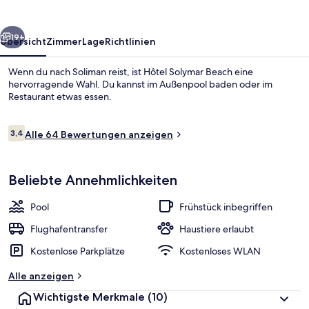
rück
Weiter
19+
Übersicht
Zimmer
Lage
Richtlinien
Wenn du nach Soliman reist, ist Hôtel Solymar Beach eine
hervorragende Wahl. Du kannst im Außenpool baden oder im
Restaurant etwas essen.
Bewertungen
3,4
Alle 64 Bewertungen anzeigen
3,4 von 10.
Beliebte Annehmlichkeiten
Blick von der Unterkunft
Pool
Frühstück inbegriffen
Flughafentransfer
Haustiere erlaubt
Kostenlose Parkplätze
Kostenloses WLAN
Alle anzeigen
Wichtigste Merkmale
(10)