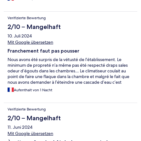
Verifizierte Bewertung
2/10 – Mangelhaft
10. Juli 2024
Mit Google übersetzen
Franchement faut pas pousser
Nous avons été surpris de la vétusté de l’établissement. Le
minimum de propreté n’a même pas été respecté draps sales
odeur d’égouts dans les chambres… Le climatiseur coulait au
point de faire une flaque dans la chambre et malgré le fait que
nous avons demander à l’éteindre une cascade d’eau c’est
abattue sur le sol à deux heure du matin nous réveillant en
Aufenthalt von 1 Nacht
sursaut. Après pour le prix il ne fallait pas s’attendre à un miracle.
La sympathie et la dévotion du personnel efface un peu les
lacunes structurelles de l’établissement avec mention spéciale
Verifizierte Bewertung
au gentil monsieur qui nous a servi le petit déjeuner.
2/10 – Mangelhaft
11. Juni 2024
Mit Google übersetzen