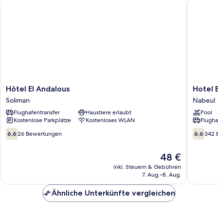
Hôtel El Andalous
Hotel By
Hôtel
Hotel
Hôtel El Andalous
Hotel 
El
Byzance
Soliman
Nabeul
Andalous
Nabeul
Flughafentransfer
Haustiere erlaubt
Pool
Soliman
Kostenlose Parkplätze
Kostenloses WLAN
Flugha
6.6
6.6
6,6
26 Bewertungen
6,6
342 
von
von
10,
10,
Der
48 €
26
342
Preis
Bewertungen
Bewert
inkl. Steuern & Gebühren
beträgt
7. Aug.–8. Aug.
48 €
Ähnliche Unterkünfte vergleichen