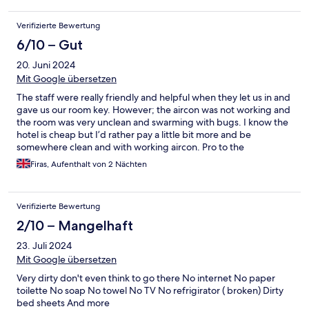
Verifizierte Bewertung
6/10 – Gut
20. Juni 2024
Mit Google übersetzen
The staff were really friendly and helpful when they let us in and
gave us our room key. However; the aircon was not working and
the room was very unclean and swarming with bugs. I know the
hotel is cheap but I’d rather pay a little bit more and be
somewhere clean and with working aircon. Pro to the
experience was the nice man who let us in though :)
Firas, Aufenthalt von 2 Nächten
Verifizierte Bewertung
2/10 – Mangelhaft
23. Juli 2024
Mit Google übersetzen
Very dirty don't even think to go there No internet No paper
toilette No soap No towel No TV No refrigirator ( broken) Dirty
bed sheets And more