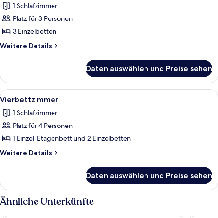
1 Schlafzimmer
für
Platz für 3 Personen
Dreibettzimmer
anzeigen
3 Einzelbetten
Weitere
Weitere Details
Details
für
Daten auswählen und Preise sehen
Dreibettzimmer
Alle
Ein Bett mit blauen Bettwäsche und ve
2
Vierbettzimmer
Fotos
1 Schlafzimmer
für
Platz für 4 Personen
Vierbettzimmer
anzeigen
1 Einzel-Etagenbett und 2 Einzelbetten
Weitere
Weitere Details
Details
für
Daten auswählen und Preise sehen
Vierbettzimmer
Ähnliche Unterkünfte