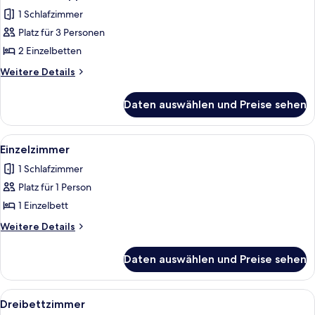
Fotos
1 Schlafzimmer
für
Platz für 3 Personen
Standard-
Doppel-
2 Einzelbetten
oder
Weitere
Weitere Details
-
Details
für
Zweibettzimmer
Daten auswählen und Preise sehen
Standard-
anzeigen
Doppel-
oder
Alle
Ein kleines Zimmer mit einem Bett, ei
1
-
Einzelzimmer
Fotos
Zweibettzimmer
1 Schlafzimmer
für
Platz für 1 Person
Einzelzimmer
anzeigen
1 Einzelbett
Weitere
Weitere Details
Details
für
Daten auswählen und Preise sehen
Einzelzimmer
Alle
Dreibettzimmer | Bettwäsche
4
Dreibettzimmer
Fotos