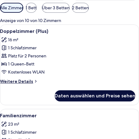
Verfügbare
Alle Zimmer
1 Bett
Über 3 Betten
2 Betten
Filter
für
Anzeige von 10 von 10 Zimmern
Zimmer
Alle
Ein Hotelzimmer mit Bett, Sessel, Tis
4
Doppelzimmer (Plus)
Fotos
16 m²
für
1 Schlafzimmer
Doppelzimmer
(Plus)
Platz für 2 Personen
anzeigen
1 Queen-Bett
Kostenloses WLAN
Weitere
Weitere Details
Details
für
Daten auswählen und Preise sehen
Doppelzimmer
(Plus)
Alle
Ein modernes Hotelzimmer mit einem gr
5
Familienzimmer
Fotos
23 m²
für
1 Schlafzimmer
Familienzimmer