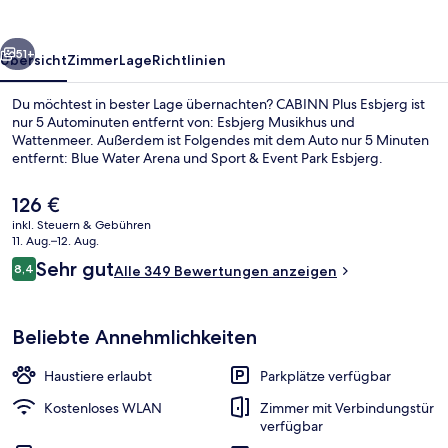
rück
Weiter
51+
Übersicht
Zimmer
Lage
Richtlinien
Du möchtest in bester Lage übernachten? CABINN Plus Esbjerg ist
nur 5 Autominuten entfernt von: Esbjerg Musikhus und
Wattenmeer. Außerdem ist Folgendes mit dem Auto nur 5 Minuten
entfernt: Blue Water Arena und Sport & Event Park Esbjerg.
Der
126 €
aktuelle
inkl. Steuern & Gebühren
Preis
11. Aug.–12. Aug.
beträgt
Bewertungen
Sehr gut
8,4
Lobby
Alle 349 Bewertungen anzeigen
126 €.
8,4 von 10.
Beliebte Annehmlichkeiten
Haustiere erlaubt
Parkplätze verfügbar
Kostenloses WLAN
Zimmer mit Verbindungstür
verfügbar