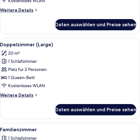
Kostenloses WLAN
Weitere
Weitere Details
Details
für
Daten auswählen und Preise sehen
Suite
Alle
Ein modernes Wohnzimmer mit zwei viol
7
Doppelzimmer (Large)
Fotos
20 m²
für
1 Schlafzimmer
Doppelzimmer
(Large)
Platz für 2 Personen
anzeigen
1 Queen-Bett
Kostenloses WLAN
Weitere
Weitere Details
Details
für
Daten auswählen und Preise sehen
Doppelzimmer
(Large)
Alle
Ein modernes Hotelzimmer mit einem g
5
Familienzimmer
Fotos
1 Schlafzimmer