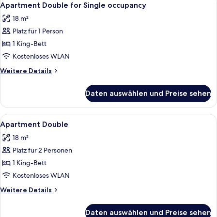
6
Apartment Double for Single occupancy
Fotos
18 m²
für
Platz für 1 Person
Apartment
Double
1 King-Bett
for
Kostenloses WLAN
Single
Weitere
Weitere Details
occupancy
Details
anzeigen
für
Daten auswählen und Preise sehen
Apartment
Double
for
Alle
Allergikerbettwaren, Verdunkelungsv
6
Single
Apartment Double
Fotos
occupancy
18 m²
für
Platz für 2 Personen
Apartment
Double
1 King-Bett
anzeigen
Kostenloses WLAN
Weitere
Weitere Details
Details
für
Daten auswählen und Preise sehen
Apartment