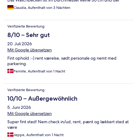
Das Waschbecken ist im Durchmesser keine 30 cm und der
Wasserhahn nicht zum Wegdrehen. Gesicht waschen nicht
Claudia, Aufenthalt von 3 Nächten
möglich ohne das ganze Bad zu überschwemmen. Schade, am
falschen Ende gespart.
Verifizierte Bewertung
8/10 – Sehr gut
20. Juli 2026
Mit Google übersetzen
Fint ophold :-) rent værelse, sødt personale og nemt med
parkering.
Pernille, Aufenthalt von 1 Nacht
Verifizierte Bewertung
10/10 – Außergewöhnlich
5. Juni 2026
Mit Google übersetzen
Super fint sted! Nem check in/ud, rent, pænt og lækkert sted at
være
Jeppe, Aufenthalt von 1 Nacht