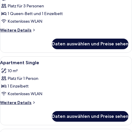
für
Platz für 3 Personen
Familienzimmer
anzeigen
1 Queen-Bett und 1 Einzelbett
Kostenloses WLAN
Weitere
Weitere Details
Details
für
Daten auswählen und Preise sehen
Familienzimmer
Alle
Allergikerbettwaren, Verdunkelungsv
5
Apartment Single
Fotos
10 m²
für
Platz für 1 Person
Apartment
Single
1 Einzelbett
anzeigen
Kostenloses WLAN
Weitere
Weitere Details
Details
für
Daten auswählen und Preise sehen
Apartment
Single
Alle
Allergikerbettwaren, Verdunkelungsv