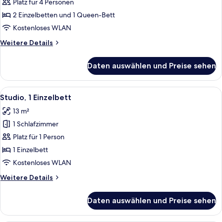
anzeigen
Platz für 4 Personen
2 Einzelbetten und 1 Queen-Bett
Kostenloses WLAN
Weitere
Weitere Details
Details
für
Daten auswählen und Preise sehen
Familienzimmer
Alle
Ein kleines Hotelzimmer mit Kochnische
5
Studio, 1 Einzelbett
Fotos
13 m²
für
1 Schlafzimmer
Studio,
1 Einzelbett
Platz für 1 Person
anzeigen
1 Einzelbett
Kostenloses WLAN
Weitere
Weitere Details
Details
für
Daten auswählen und Preise sehen
Studio,
1 Einzelbett