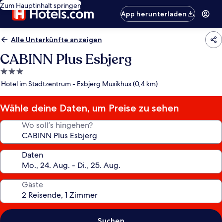
Zum Hauptinhalt springen
App herunterladen
Alle Unterkünfte anzeigen
CABINN Plus Esbjerg
3.0-
Sterne-
Hotel im Stadtzentrum - Esbjerg Musikhus (0,4 km)
Unterkunft
Wähle deine Daten, um Preise zu sehen
Wo soll’s hingehen?
Daten
Gäste
Suchen