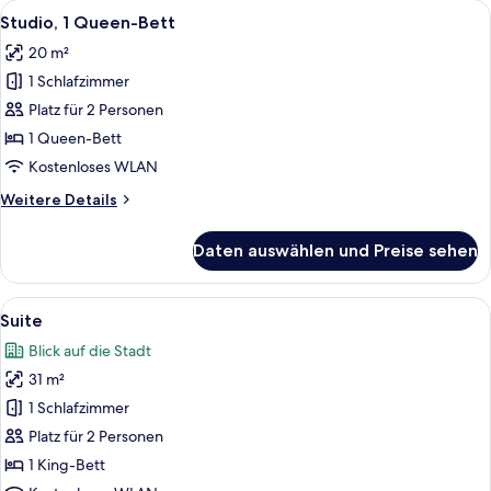
Alle
Ein modernes Hotelzimmer mit einem gr
6
Studio, 1 Queen-Bett
Fotos
20 m²
für
1 Schlafzimmer
Studio,
1
Platz für 2 Personen
Queen-
1 Queen-Bett
Bett
Kostenloses WLAN
anzeigen
Weitere
Weitere Details
Details
für
Daten auswählen und Preise sehen
Studio,
1
Queen-
Alle
Ein modernes Wohnzimmer mit einem gr
6
Bett
Suite
Fotos
Blick auf die Stadt
für
31 m²
Suite
anzeigen
1 Schlafzimmer
Platz für 2 Personen
1 King-Bett