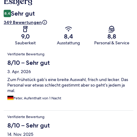
Esbjerg
Sehr gut
8,4
349 Bewertungen
9,0
8,4
8,8
Sauberkeit
Ausstattung
Personal & Service
Bewertungen
Verifizierte Bewertung
8/10 – Sehr gut
3. Apr. 2026
Zum Frühstück gab’s eine breite Auswahl, frisch und lecker. Das
Personal war etwas schlecht gestimmt aber so geht’s jedem ja
mal.
Peter, Aufenthalt von 1 Nacht
Verifizierte Bewertung
8/10 – Sehr gut
14. Nov. 2025