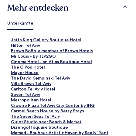
Mehr entdecken
Unterkünfte
L
Jaffa King Gallery Boutique Hotel
i
L
Hilton Tel Aviv
n
i
L
Brown BoBo, a member of Brown Hotels
k
n
i
L
Mr. Louis - By TLV2GO
,
k
n
i
L
Cinema Hotel - an Atlas Boutique Hotel
d
,
k
n
i
L
The O Pod Hotel
e
d
,
k
n
i
L
Mayer House
r
e
d
,
k
n
i
L
The David Kempinski Tel Aviv
d
r
e
d
,
k
n
i
L
Villa Brown Tel-Aviv
i
d
r
e
d
,
k
n
i
L
Carlton Tel Aviv Hotel
e
i
d
r
e
d
,
k
n
i
L
Seven Tel Aviv
f
e
i
d
r
e
d
,
k
n
i
L
Metropolitan Hotel
o
f
e
i
d
r
e
d
,
k
n
i
L
Crowne Plaza Tel Aviv City Center by IHG
l
o
f
e
i
d
r
e
d
,
k
n
i
L
Carmel Beach House by Berry Stays
g
l
o
f
e
i
d
r
e
d
,
k
n
i
L
The Seven Seas Tel Aviv
e
g
l
o
f
e
i
d
r
e
d
,
k
n
i
L
Quiet Studio near Beach & Market
n
e
g
l
o
f
e
i
d
r
e
d
,
k
n
i
L
Dizengoff square boutique
d
n
e
g
l
o
f
e
i
d
r
e
d
,
k
n
i
L
Mamad - Bauhaus Artistic Haven by Sea N' Rent