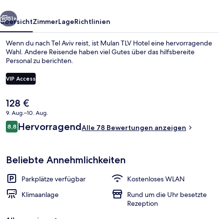
rück
Weiter
51+
Übersicht
Zimmer
Lage
Richtlinien
Wenn du nach Tel Aviv reist, ist Mulan TLV Hotel eine hervorragende
Wahl. Andere Reisende haben viel Gutes über das hilfsbereite
Personal zu berichten.
VIP Access
Der
128 €
aktuelle
9. Aug.–10. Aug.
Preis
Rezeption
Bewertungen
Hervorragend
8,8
beträgt
Alle 78 Bewertungen anzeigen
8,8 von 10.
128 €.
Beliebte Annehmlichkeiten
Parkplätze verfügbar
Kostenloses WLAN
Klimaanlage
Rund um die Uhr besetzte
Rezeption