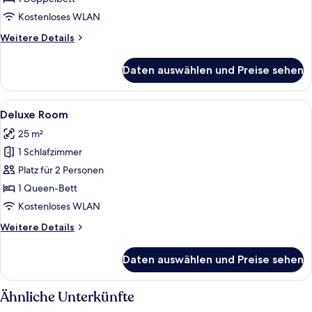
Kostenloses WLAN
Weitere
Weitere Details
Details
für
Daten auswählen und Preise sehen
Comfort
Room
Alle
Ein Schlafzimmer mit einem großen B
4
Deluxe Room
Fotos
25 m²
für
1 Schlafzimmer
Deluxe
Room
Platz für 2 Personen
anzeigen
1 Queen-Bett
Kostenloses WLAN
Weitere
Weitere Details
Details
für
Daten auswählen und Preise sehen
Deluxe
Room
Ähnliche Unterkünfte