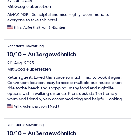
27. Juni 2024
Mit Google übersetzen
AMAZING!!! So helpful and nice Highly recommend to
everyone to take this hotel
Shira, Aufenthalt von 3 Nächten
Verifizierte Bewertung
10/10 – Außergewöhnlich
20. Aug. 2025
Mit Google übersetzen
Return guest. Loved this space so much I had to book it again.
Convenient location, easy to access multiple bus routes, short
ride to the beach and shopping, many food and nightlife
options within walking distance. Front desk staff extremely
warm and friendly, very accommodating and helpful. Looking
forward to coming back again.
Kelly, Aufenthalt von 1 Nacht
Verifizierte Bewertung
10/10 – Außergewöhnlich