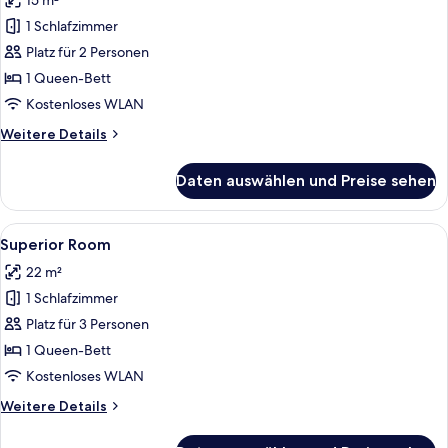
15 m²
für
1 Schlafzimmer
Standard
Room
Platz für 2 Personen
anzeigen
1 Queen-Bett
Kostenloses WLAN
Weitere
Weitere Details
Details
für
Daten auswählen und Preise sehen
Standard
Room
Alle
Ein modernes Schlafzimmer mit grauem
4
Superior Room
Fotos
22 m²
für
1 Schlafzimmer
Superior
Room
Platz für 3 Personen
anzeigen
1 Queen-Bett
Kostenloses WLAN
Weitere
Weitere Details
Details
für