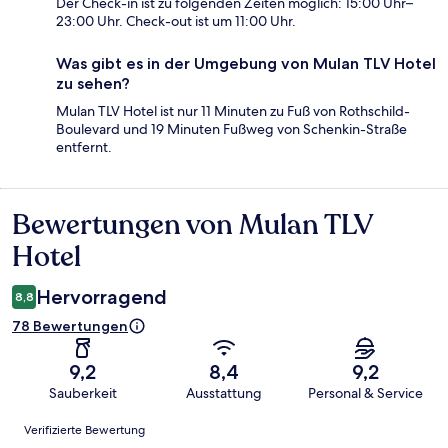
Der Check-in ist zu folgenden Zeiten möglich: 15:00 Uhr–
23:00 Uhr. Check-out ist um 11:00 Uhr.
Was gibt es in der Umgebung von Mulan TLV Hotel
zu sehen?
Mulan TLV Hotel ist nur 11 Minuten zu Fuß von Rothschild-
Boulevard und 19 Minuten Fußweg von Schenkin-Straße
entfernt.
Bewertungen von Mulan TLV
Bewertungen
Hotel
Hervorragend
8,8
78 Bewertungen
9,2
8,4
9,2
Sauberkeit
Ausstattung
Personal & Service
Bewertungen
Verifizierte Bewertung