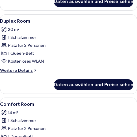
Daten auswählen und Preise sehen
Superior
Room
Alle
Ein modernes Schlafzimmer mit einem 
4
Duplex Room
Fotos
20 m²
für
1 Schlafzimmer
Duplex
Room
Platz für 2 Personen
anzeigen
1 Queen-Bett
Kostenloses WLAN
Weitere
Weitere Details
Details
für
Daten auswählen und Preise sehen
Duplex
Room
Alle
Ein modernes Schlafzimmer mit einem 
6
Comfort Room
Fotos
14 m²
für
1 Schlafzimmer
Comfort
Room
Platz für 2 Personen
anzeigen
1 Doppelbett