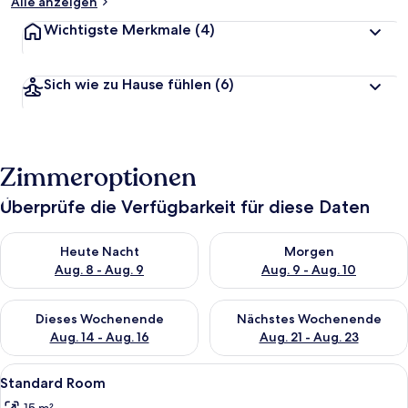
Alle anzeigen
Wichtigste Merkmale
(4)
Sich wie zu Hause fühlen
(6)
Zimmeroptionen
Überprüfe die Verfügbarkeit für diese Daten
Überprüfe die Verfügbarkeit für heute Nacht, Aug. 8 - Aug. 9.
Überprüfe die Verfügbarkeit f
Heute Nacht
Morgen
Aug. 8 - Aug. 9
Aug. 9 - Aug. 10
Überprüfe die Verfügbarkeit für dieses Wochenende, Aug. 14 -
Überprüfe die Verfügbarkeit f
Dieses Wochenende
Nächstes Wochenende
Aug. 14 - Aug. 16
Aug. 21 - Aug. 23
Alle
Ein modernes Schlafzimmer mit einem 
9
Standard Room
Fotos