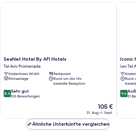
SeaNet Hotel By AFI Hotels
Iconic H
SeaNet
Iconic
SeaNet Hotel By AFI Hotels
Iconic 
Hotel
Hotel
Tel Aviv Promenade
Lev Tel 
By
-
Kostenloses WLAN
Restaurant
Koste
AFI
by
Klimaanlage
Rund um die Uhr
Rund 
Hotels
Echo
besetzte Rezeption
besetz
Tel
Hotels
8.4
9.6
Aviv
Sehr gut
Lev
Auß
8,4
9,6
von
von
Promenade
316 Bewertungen
Tel
31 B
10,
10,
Aviv
Der
105 €
Sehr
Außerge
Preis
gut,
31
31. Aug.–1. Sept.
beträgt
316
Bewert
105 €
Bewertungen
Ähnliche Unterkünfte vergleichen