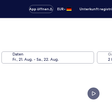
•
App öffnen
EUR
Unterkunft registr
Daten
G