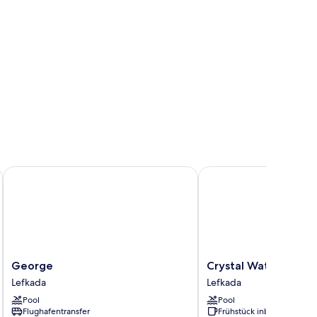
George
Crystal Waters
George
Crystal
George
Crystal Waters
Lefkada
Waters
Lefkada
Lefkada
Lefkada
Pool
Pool
Flughafentransfer
Frühstück inbegriffen