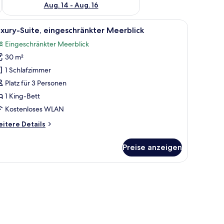
Aug. 14 - Aug. 16
zimmer mit Bett, Nachttisch und einer Wanddekoration aus Makramee.
le
Ein ordentlich bezogenes Bett mit weißen Le
12
xury-Suite, eingeschränkter Meerblick
otos
Eingeschränkter Meerblick
ür
30 m²
uxury-
ite,
1 Schlafzimmer
ingeschränkter
Platz für 3 Personen
eerblick
1 King-Bett
nzeigen
Kostenloses WLAN
itere
itere Details
tails
r
Preise anzeigen
xury-
ite,
ngeschränkter
kramee und einem gerahmten Spiegel.
erblick