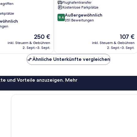
Flughafentransfer
egriffen
Kostenlose Parkplätze
arkplätze
9.4
Außergewöhnlich
9,4
von
251 Bewertungen
wöhnlich
10,
ungen
Außergewöhnlich,
Der
Der
250 €
107 €
251
ich,
Preis
Preis
Bewertungen
inkl. Steuern & Gebühren
inkl. Steuern & Gebühren
beträgt
beträgt
2. Sept.–3. Sept.
2. Sept.–3. Sept.
250 €
107 €
Ähnliche Unterkünfte vergleichen
te und Vorteile anzuzeigen. Mehr