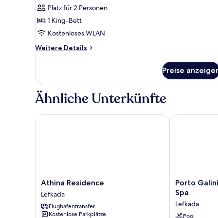
Meerblick
Platz für 2 Personen
anzeigen
1 King-Bett
Kostenloses WLAN
Weitere
Weitere Details
Details
für
Preise anzeige
Premier-
Suite,
Meerblick
Ähnliche Unterkünfte
Athina Residence
Porto Galini 
Athina
Porto
Athina Residence
Porto Galin
Residence
Galini
Spa
Lefkada
Lefkada
Seaside
Lefkada
Flughafentransfer
Resort
Kostenlose Parkplätze
&
Pool