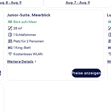
ug. 8 - Aug. 9
Aug. 7 - Aug. 9
-Fernseher, Sitzecke mit Stuhl und Tisch sowie Blick durch eine Glastür.
Alle
Ein ordentlich eingerichtetes Schlaf
Al
7
Junior-Suite, Meerblick
Lu
Fotos
F
Blick aufs Meer
für
f
28 m²
Junior-
L
Suite,
Su
1 Schlafzimmer
Meerblick
e
Platz für 2 Personen
anzeigen
M
1 King-Bett
a
Kostenloses WLAN
Weitere
We
Weitere Details
We
Details
De
für
fü
n
Preise anzeigen
Junior-
Lu
Suite,
Su
Meerblick
ei
t einem großen Bett, Nachttischen, einer Bank, einer Wandweberei aus Ma
Me