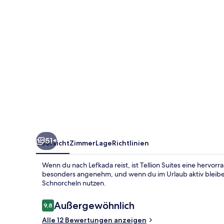
51+
Übersicht
Zimmer
Lage
Richtlinien
Wenn du nach Lefkada reist, ist Tellion Suites eine herv
besonders angenehm, und wenn du im Urlaub aktiv bleibe
Schnorcheln nutzen.
Bewertungen
Außergewöhnlich
9,8
9,8 von 10.
Alle 12 Bewertungen anzeigen