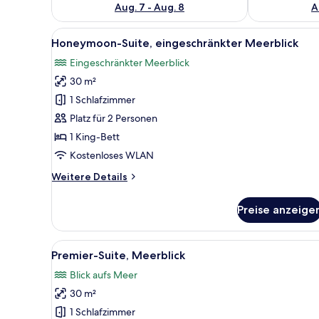
Aug. 7 - Aug. 8
A
Alle
Ein Hotelzimmer mit Bett, Wand
11
Honeymoon-Suite, eingeschränkter Meerblick
Fotos
Eingeschränkter Meerblick
für
30 m²
Honeymoon-
Suite,
1 Schlafzimmer
eingeschränkter
Platz für 2 Personen
Meerblick
1 King-Bett
anzeigen
Kostenloses WLAN
Weitere
Weitere Details
Details
für
Preise anzeige
Honeymoon-
Suite,
eingeschränkter
Alle
Ein modernes Schlafzimmer mi
6
Meerblick
Premier-Suite, Meerblick
Fotos
Blick aufs Meer
für
30 m²
Premier-
Suite,
1 Schlafzimmer