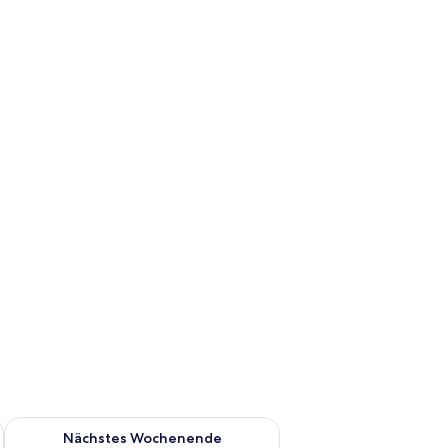
es Wochenende, Aug. 7 - Aug. 9.
Überprüfe die Verfügbarkeit für nächstes Wochenende, Aug. 1
Nächstes Wochenende