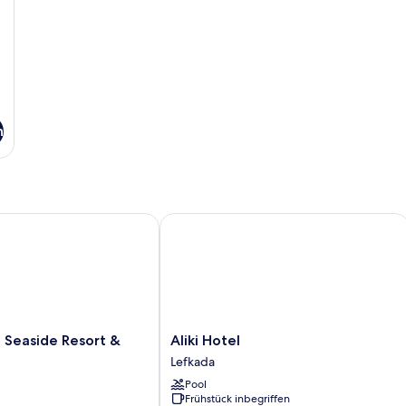
n
Seaside Resort & Spa
Aliki Hotel
Aliki
i Seaside Resort &
Aliki Hotel
Hotel
Lefkada
Lefkada
Pool
Frühstück inbegriffen