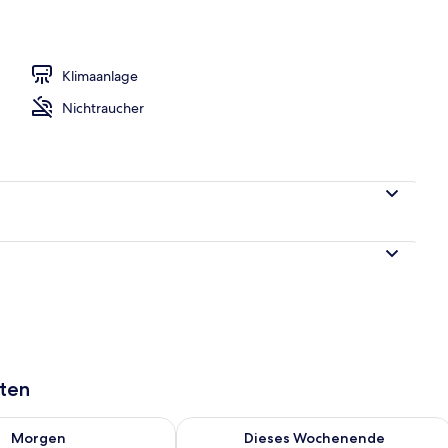
o
Klimaanlage
Nichtraucher
aten
 - Aug. 8.
 Verfügbarkeit für morgen, Aug. 8 - Aug. 9.
Überprüfe die Verfügbarkeit für dies
Morgen
Dieses Wochenende