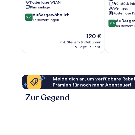
Kostenloses WLAN
Frühstück inb
Spa
Klimaanlage
Wellness
Lefkada
Kostenlose P
9.6
Außergewöhnlich
9,6
von
19 Bewertungen
9.4
Außerge
9,4
10,
von
48 Bewert
Außergewöhnlich,
10,
Der
120 €
19
Außergewöhnl
Preis
Bewertungen
48
inkl. Steuern & Gebühren
beträgt
6. Sept.–7. Sept.
Bewertungen
120 €
Melde dich an, um verfügbare Rabat
Prämien für noch mehr Abenteuer!
Zur Gegend