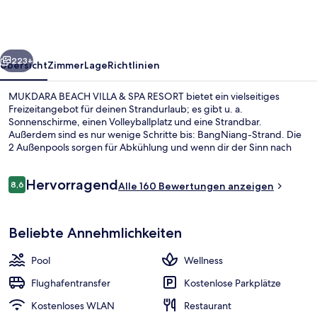
&
SPA
RESORT
rück
Weiter
223+
Übersicht
Zimmer
Lage
Richtlinien
MUKDARA BEACH VILLA & SPA RESORT bietet ein vielseitiges
Freizeitangebot für deinen Strandurlaub; es gibt u. a.
Sonnenschirme, einen Volleyballplatz und eine Strandbar.
Außerdem sind es nur wenige Schritte bis: BangNiang-Strand. Die
2 Außenpools sorgen für Abkühlung und wenn dir der Sinn nach
Entspannung steht, kannst du dich mit Thai-Massagen verwöhnen
lassen. Touch Beach ist auf internationale Küche spezialisiert und
Bewertungen
Hervorragend
bietet einen Blick auf den Strand. Serviert wird Frühstück,
8,6
Alle 160 Bewertungen anzeigen
8,6 von 10.
Mittagessen und Abendessen. Weitere Highlights sind eine
Poolbar, Fitnessmöglichkeiten und ein Kinderbecken.
2 Außenpools, Sonnenschirme, Lieges
Beliebte Annehmlichkeiten
Pool
Wellness
Flughafentransfer
Kostenlose Parkplätze
Kostenloses WLAN
Restaurant