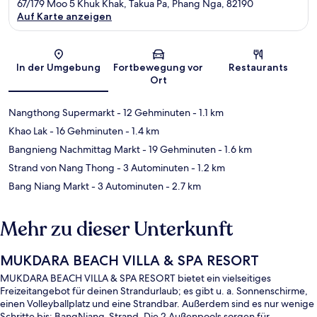
67/179 Moo 5 Khuk Khak, Takua Pa, Phang Nga, 82190
Auf Karte anzeigen
Karte
In der Umgebung
Fortbewegung vor
Restaurants
Ort
Nangthong Supermarkt
- 12 Gehminuten
- 1.1 km
Khao Lak
- 16 Gehminuten
- 1.4 km
Bangnieng Nachmittag Markt
- 19 Gehminuten
- 1.6 km
Strand von Nang Thong
- 3 Autominuten
- 1.2 km
Bang Niang Markt
- 3 Autominuten
- 2.7 km
Mehr zu dieser Unterkunft
MUKDARA BEACH VILLA & SPA RESORT
MUKDARA BEACH VILLA & SPA RESORT bietet ein vielseitiges
Freizeitangebot für deinen Strandurlaub; es gibt u. a. Sonnenschirme,
einen Volleyballplatz und eine Strandbar. Außerdem sind es nur wenige
Schritte bis: BangNiang-Strand. Die 2 Außenpools sorgen für