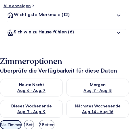
Alle anzeigen
Wichtigste Merkmale
(12)
Sich wie zu Hause fühlen
(6)
Zimmeroptionen
Überprüfe die Verfügbarkeit für diese Daten
Überprüfe die Verfügbarkeit für heute Nacht, Aug. 6 - Aug. 7.
Überprüfe die Verfügbarkeit f
Heute Nacht
Morgen
Aug. 6 - Aug. 7
Aug. 7 - Aug. 8
Überprüfe die Verfügbarkeit für dieses Wochenende, Aug. 7 - 
Überprüfe die Verfügbarkeit f
Dieses Wochenende
Nächstes Wochenende
Aug. 7 - Aug. 9
Aug. 14 - Aug. 16
Verfügbare
Alle Zimmer
1 Bett
2 Betten
Filter