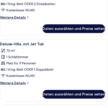
1 King-Bett ODER 2 Einzelbetten
Kostenloses WLAN
Weitere
Weitere Details
Details
für
Daten auswählen und Preise sehen
Deluxe-
Villa
Alle
Deluxe-Villa, mit Jet Tub | Zimmersa
28
Deluxe-Villa, mit Jet Tub
Fotos
70 m²
für
1 Schlafzimmer
Deluxe-
Villa,
Platz für 3 Personen
mit
1 King-Bett ODER 1 Doppelbett
Jet
Kostenloses WLAN
Tub
Weitere
Weitere Details
anzeigen
Details
für
Daten auswählen und Preise sehen
Deluxe-
Villa,
mit
Alle
Honeymoon Suite Pool Villa | Zimmer