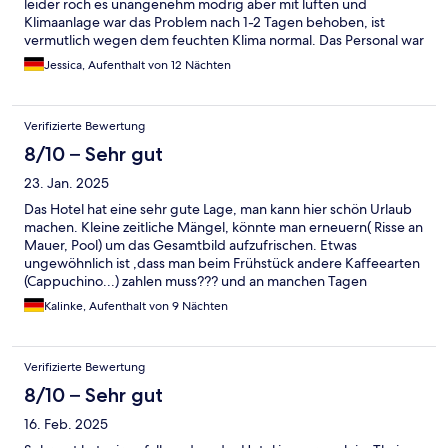
leider roch es unangenehm modrig aber mit lüften und
Klimaanlage war das Problem nach 1-2 Tagen behoben, ist
vermutlich wegen dem feuchten Klima normal. Das Personal war
sehr freundlich und aufmerksam und das Thai Essen im Hotel
Jessica, Aufenthalt von 12 Nächten
Restaurant war sehr lecker, es hat uns besser geschmeckt als in
der näheren Umgebung.
Verifizierte Bewertung
8/10 – Sehr gut
23. Jan. 2025
Das Hotel hat eine sehr gute Lage, man kann hier schön Urlaub
machen. Kleine zeitliche Mängel, könnte man erneuern( Risse an
Mauer, Pool) um das Gesamtbild aufzufrischen. Etwas
ungewöhnlich ist ,dass man beim Frühstück andere Kaffeearten
(Cappuchino...) zahlen muss??? und an manchen Tagen
schmeckt der Kaffee nach Tee(die Kannen sollte man nicht
Kalinke, Aufenthalt von 9 Nächten
tauchen!!) Es war auf jeden Fall eine schöne Zeit!!
Verifizierte Bewertung
8/10 – Sehr gut
16. Feb. 2025