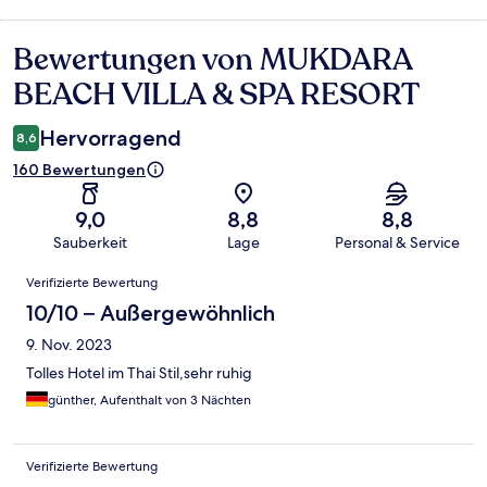
Bewertungen von MUKDARA
Bewertungen
BEACH VILLA & SPA RESORT
Hervorragend
8,6
160 Bewertungen
9,0
8,8
8,8
Sauberkeit
Lage
Personal & Service
Bewertungen
Verifizierte Bewertung
10/10 – Außergewöhnlich
9. Nov. 2023
Tolles Hotel im Thai Stil,sehr ruhig
günther, Aufenthalt von 3 Nächten
Verifizierte Bewertung