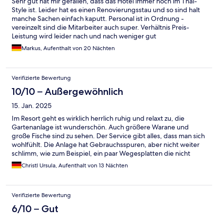
Sehr gut hat mir gefallen, dass das Hotel immer noch im Thai-
Style ist. Leider hat es einen Renovierungsstau und so sind halt
manche Sachen einfach kaputt. Personal ist in Ordnung -
vereinzelt sind die Mitarbeiter auch super. Verhältnis Preis-
Leistung wird leider nach und nach weniger gut
Markus, Aufenthalt von 20 Nächten
Verifizierte Bewertung
10/10 – Außergewöhnlich
15. Jan. 2025
Im Resort geht es wirklich herrlich ruhig und relaxt zu, die
Gartenanlage ist wunderschön. Auch größere Warane und
große Fische sind zu sehen. Der Service gibt alles, dass man sich
wohlfühlt. Die Anlage hat Gebrauchsspuren, aber nicht weiter
schlimm, wie zum Beispiel, ein paar Wegesplatten die nicht
akkurat liegen oder abgeplatzte Farbe. Der Tennisplatz ist etwas
Christl Ursula, Aufenthalt von 13 Nächten
alt und im Fitnessraum sind die Gräte abgenützt...aber
dennoch,wir kommen wieder. Die Lage, Khao Lak, der saubere
feine Sandstrand, die ganz besonderen Villen, das nette
Verifizierte Bewertung
Personal....als Gesamtpaket tipptopp.
6/10 – Gut