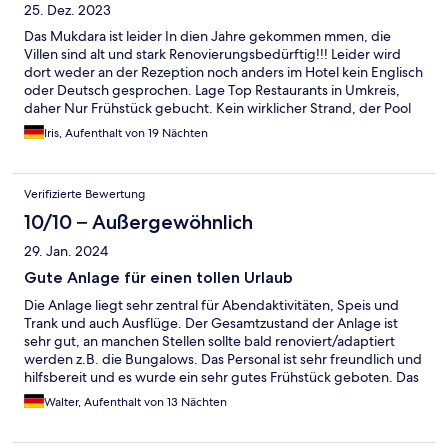
25. Dez. 2023
Das Mukdara ist leider In dien Jahre gekommen mmen, die
Villen sind alt und stark Renovierungsbedürftig!!! Leider wird
dort weder an der Rezeption noch anders im Hotel kein Englisch
oder Deutsch gesprochen. Lage Top Restaurants in Umkreis,
daher Nur Frühstück gebucht. Kein wirklicher Strand, der Pool
auch Renovierungsbedürftig......echt Schade. Wir kommen
Iris, Aufenthalt von 19 Nächten
noch cht nochmal wieder!!
Verifizierte Bewertung
10/10 – Außergewöhnlich
29. Jan. 2024
Gute Anlage für einen tollen Urlaub
Die Anlage liegt sehr zentral für Abendaktivitäten, Speis und
Trank und auch Ausflüge. Der Gesamtzustand der Anlage ist
sehr gut, an manchen Stellen sollte bald renoviert/adaptiert
werden z.B. die Bungalows. Das Personal ist sehr freundlich und
hilfsbereit und es wurde ein sehr gutes Frühstück geboten. Das
Preis/Leistungsverhältnis finde ich sehr gut. Der Strand ist sauer
Walter, Aufenthalt von 13 Nächten
und das Wasser rein. Die Sonnenschrime beim Strand könnten
etwas weiter auseinander sein, sodass man etwas abgetrennter