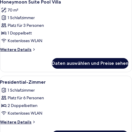
4
Jet
Honeymoon Suite Pool Villa
Fotos
Tub
70 m²
für
1 Schlafzimmer
Honeymoon
Suite
Platz für 3 Personen
Pool
1 Doppelbett
Villa
Kostenloses WLAN
anzeigen
Weitere
Weitere Details
Details
für
Daten auswählen und Preise sehen
Honeymoon
Suite
Pool
Alle
Presidential-Zimmer | Zimmersafe, Sc
8
Villa
Presidential-Zimmer
Fotos
1 Schlafzimmer
für
Platz für 6 Personen
Presidential-
Zimmer
2 Doppelbetten
anzeigen
Kostenloses WLAN
Weitere
Weitere Details
Details