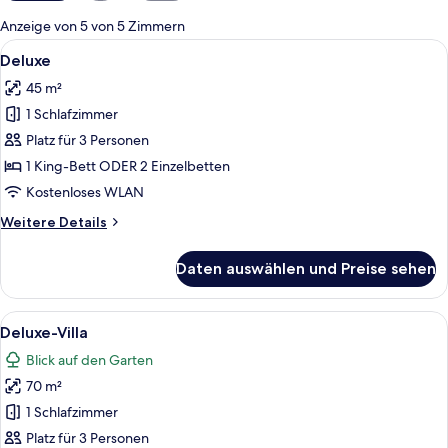
für
Anzeige von 5 von 5 Zimmern
Zimmer
Alle
Deluxe | Zimmersafe, Schreibtisch, 
17
Deluxe
Fotos
45 m²
für
1 Schlafzimmer
Deluxe
anzeigen
Platz für 3 Personen
1 King-Bett ODER 2 Einzelbetten
Kostenloses WLAN
Weitere
Weitere Details
Details
für
Daten auswählen und Preise sehen
Deluxe
Alle
Deluxe-Villa | Zimmersafe, Schreibti
24
Deluxe-Villa
Fotos
Blick auf den Garten
für
70 m²
Deluxe-
Villa
1 Schlafzimmer
anzeigen
Platz für 3 Personen