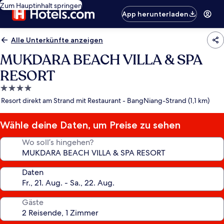
Zum Hauptinhalt springen
App herunterladen
Alle Unterkünfte anzeigen
MUKDARA BEACH VILLA & SPA
RESORT
4.0-
Sterne-
Resort direkt am Strand mit Restaurant - BangNiang-Strand (1,1 km)
Unterkunft
Wähle deine Daten, um Preise zu sehen
Wo soll’s hingehen?
Daten
Gäste