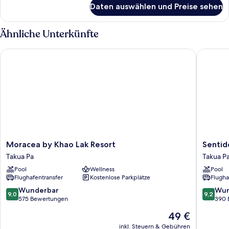
für
Daten auswählen und Preise sehen
Presidential-
Zimmer
Ähnliche Unterkünfte
Moracea by Khao Lak Resort
Sentido 
Moracea
Sentido
Moracea by Khao Lak Resort
Sentid
by
Khaolak
Takua Pa
Takua P
Khao
Takua
Pool
Wellness
Pool
Lak
Pa
Flughafentransfer
Kostenlose Parkplätze
Flugha
Resort
Takua
9.0
9.2
Wunderbar
Wun
9,0
9,2
Pa
von
von
575 Bewertungen
390 
10,
10,
Der
49 €
Wunderbar,
Wunder
Preis
575
390
inkl. Steuern & Gebühren