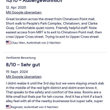
10/10 – Außergewöhnlich
12. Apr. 2025
Mit Google übersetzen
Great location across the street from Chinatown Point mall.
Short walk to People's Park Complex, Chinatown, and Clarke
Quay. Comfortable quiet rooms. Friendly helpful staff. Note
easiest access from MRT is to exit to Chinatown Point mall, then
cross Upper Cross street. Trying to exit to Upper Cross street
from the MRT station actually puts you further away.
Chau-Wen, Aufenthalt von 2 Nächten
Verifizierte Bewertung
8/10 – Sehr gut
19. Sept. 2024
Mit Google übersetzen
I didnt realize it until the 3rd day but we were staying smack dab
in the middle of the red light district and didnt even know it.
That speaks to the safety and comfort of the area. Rooms are a
little small but thats par for teh course. And it has a hint if a back
alley feel with all of the nearby businesses but super safe, super
convenient and the staff is super friendly.
Reginald, Aufenthalt von 3 Nächten