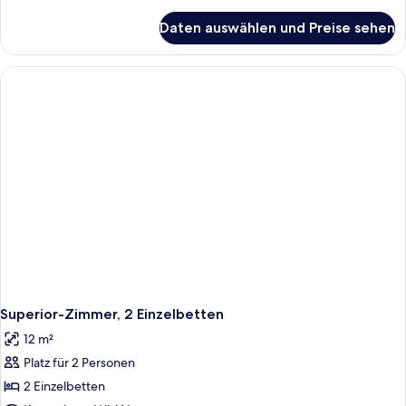
Details
für
Daten auswählen und Preise sehen
Superior-
Doppelzimmer,
1
Doppelbett
Superior-Zimmer, 2 Einzelbetten
12 m²
Platz für 2 Personen
2 Einzelbetten