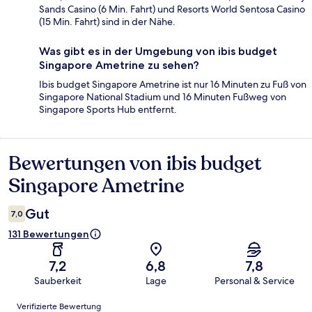
Sands Casino (6 Min. Fahrt) und Resorts World Sentosa Casino
(15 Min. Fahrt) sind in der Nähe.
Was gibt es in der Umgebung von ibis budget
Singapore Ametrine zu sehen?
Ibis budget Singapore Ametrine ist nur 16 Minuten zu Fuß von
Singapore National Stadium und 16 Minuten Fußweg von
Singapore Sports Hub entfernt.
Bewertungen von ibis budget
Bewertungen
Singapore Ametrine
Gut
7,0
131 Bewertungen
7,2
6,8
7,8
Sauberkeit
Lage
Personal & Service
Bewertungen
Verifizierte Bewertung