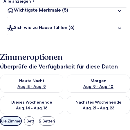
Alle anzeigen
Wichtigste Merkmale
(5)
Sich wie zu Hause fühlen
(6)
Zimmeroptionen
Überprüfe die Verfügbarkeit für diese Daten
Überprüfe die Verfügbarkeit für heute Nacht, Aug. 8 - Aug. 9.
Überprüfe die Verfügbarkeit f
Heute Nacht
Morgen
Aug. 8 - Aug. 9
Aug. 9 - Aug. 10
Überprüfe die Verfügbarkeit für dieses Wochenende, Aug. 14 -
Überprüfe die Verfügbarkeit f
Dieses Wochenende
Nächstes Wochenende
Aug. 14 - Aug. 16
Aug. 21 - Aug. 23
Verfügbare
Alle Zimmer
1 Bett
2 Betten
Filter