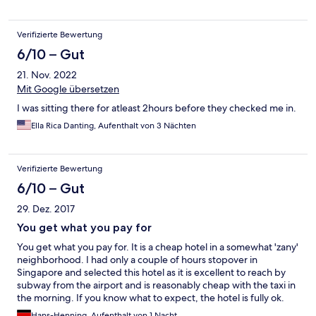
Verifizierte Bewertung
6/10 – Gut
21. Nov. 2022
Mit Google übersetzen
I was sitting there for atleast 2hours before they checked me in.
Ella Rica Danting, Aufenthalt von 3 Nächten
Verifizierte Bewertung
6/10 – Gut
29. Dez. 2017
You get what you pay for
You get what you pay for. It is a cheap hotel in a somewhat 'zany'
neighborhood. I had only a couple of hours stopover in
Singapore and selected this hotel as it is excellent to reach by
subway from the airport and is reasonably cheap with the taxi in
the morning. If you know what to expect, the hotel is fully ok.
Hans-Henning, Aufenthalt von 1 Nacht