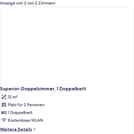
für
Anzeige von 2 von 2 Zimmern
Zimmer
Superior-Doppelzimmer, 1 Doppelbett
12 m²
Platz für 2 Personen
1 Doppelbett
Kostenloses WLAN
Weitere
Weitere Details