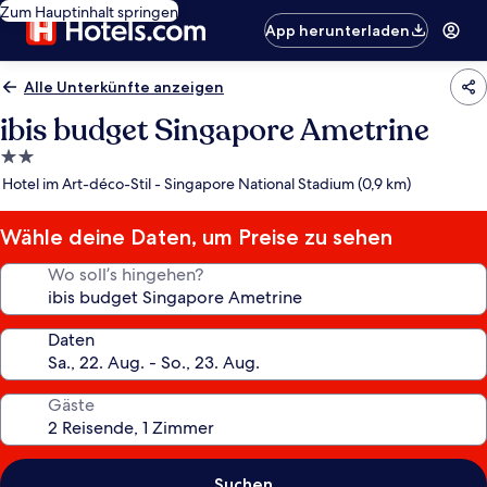
Zum Hauptinhalt springen
App herunterladen
Alle Unterkünfte anzeigen
ibis budget Singapore Ametrine
2.0-
Sterne-
Hotel im Art-déco-Stil - Singapore National Stadium (0,9 km)
Unterkunft
Wähle deine Daten, um Preise zu sehen
Wo soll’s hingehen?
Daten
Gäste
Suchen