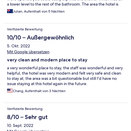
a lower level to the rest of the bathroom. The area the hotel is
located in is excellent will all sorts of hawker centres and shops
Julian, Aufenthalt von 5 Nächten
operating often 24/7. There is a laundromat two blocks down
the road for when your sweaty clothes need a wash.
Verifizierte Bewertung
10/10 – Außergewöhnlich
5. Okt. 2022
Mit Google übersetzen
very clean and modern place to stay
a very wonderful place to stay, the staff was wonderful and very
helpful, the hotel was very modern and felt very safe and clean
to stay at, the area was a bit questionable but still I'd have no
issue staying at this hotel again in the future.
Chang, Aufenthalt von 3 Nächten
Verifizierte Bewertung
8/10 – Sehr gut
10. Sept. 2022