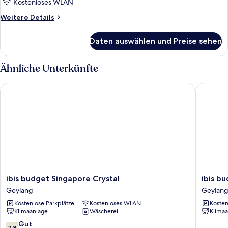
Kostenloses WLAN
Weitere
Weitere Details
Details
für
Daten auswählen und Preise sehen
Superior-
Zimmer,
2 Einzelbetten
Ähnliche Unterkünfte
ibis budget Singapore Crystal
ibis bud
ibis
ibis
ibis budget Singapore Crystal
ibis b
budget
budget
Geylang
Geylan
Singapore
Singapo
Kostenlose Parkplätze
Kostenloses WLAN
Kosten
Crystal
Pearl
Klimaanlage
Wäscherei
Klimaa
Geylang
Geylang
7.8
Gut
7,8