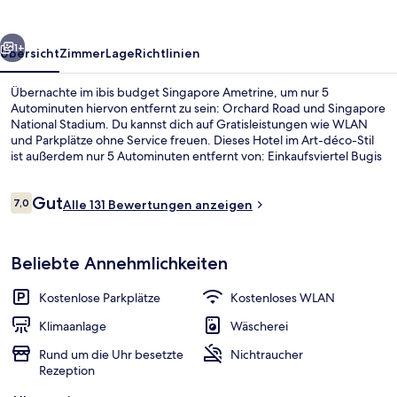
rück
Weiter
1+
Übersicht
Zimmer
Lage
Richtlinien
Übernachte im ibis budget Singapore Ametrine, um nur 5
Autominuten hiervon entfernt zu sein: Orchard Road und Singapore
National Stadium. Du kannst dich auf Gratisleistungen wie WLAN
und Parkplätze ohne Service freuen. Dieses Hotel im Art-déco-Stil
ist außerdem nur 5 Autominuten entfernt von: Einkaufsviertel Bugis
Street und East Coast Park. Die Unterkunft ist nur einen kurzen
Fußmarsch von den öffentlichen Verkehrsmitteln entfernt: Zur U-
Bewertungen
Gut
Bahn läuft man 10 Minuten (S-Bahn-Station Kallang) bzw. 12
7,0
Alle 131 Bewertungen anzeigen
7,0 von 10.
Minuten (S-Bahn-Station Aljunied).
Rezeption
Beliebte Annehmlichkeiten
Kostenlose Parkplätze
Kostenloses WLAN
Klimaanlage
Wäscherei
Rund um die Uhr besetzte
Nichtraucher
Rezeption