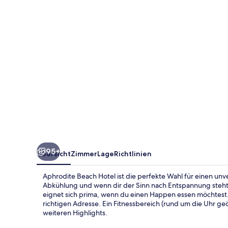
95+
Übersicht
Zimmer
Lage
Richtlinien
Aphrodite Beach Hotel ist die perfekte Wahl für einen unv
Abkühlung und wenn dir der Sinn nach Entspannung steht
eignet sich prima, wenn du einen Happen essen möchtest.
richtigen Adresse. Ein Fitnessbereich (rund um die Uhr g
weiteren Highlights.