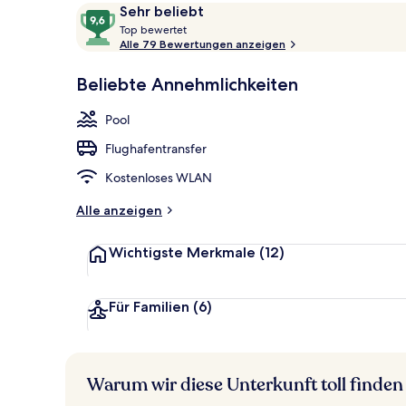
Bewertungen
9,6
Sehr beliebt
T
von
Top bewertet
o
Alle 79 Bewertungen anzeigen
10,
Außenbereic
p
Sehr
Beliebte Annehmlichkeiten
beliebt
b
e
Pool
w
e
Flughafentransfer
r
t
Kostenloses WLAN
e
t
Alle anzeigen
Wichtigste Merkmale
(12)
Für Familien
(6)
Warum wir diese Unterkunft toll finden