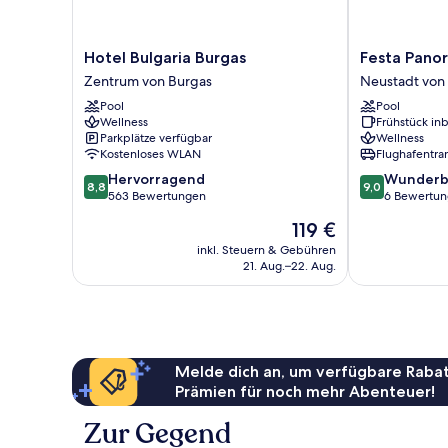
Hotel
Festa
Hotel Bulgaria Burgas
Festa Pano
Bulgaria
Panorama
Zentrum von Burgas
Neustadt von
Burgas
Hotel
Pool
Pool
Zentrum
Neustadt
Wellness
Frühstück inb
von
von
Parkplätze verfügbar
Wellness
Burgas
Nessebar
Kostenloses WLAN
Flughafentra
8.8
9.0
Hervorragend
Wunderb
8,8
9,0
von
von
563 Bewertungen
6 Bewertu
10,
10,
Der
119 €
Hervorragend,
Wunderbar,
Preis
563
6
inkl. Steuern & Gebühren
beträgt
21. Aug.–22. Aug.
Bewertungen
Bewertungen
119 €
Melde dich an, um verfügbare Rabat
Prämien für noch mehr Abenteuer!
Zur Gegend