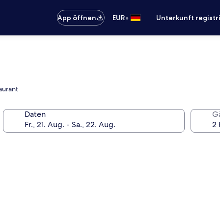
•
App öffnen
EUR
Unterkunft registr
aurant
Daten
G