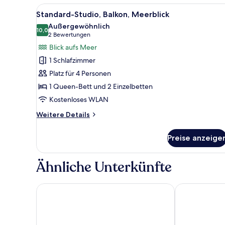
oder
Alle
Ein Hotelzimmer mit einem groß
9
-
Standard-Studio, Balkon, Meerblick
Fotos
Zweibettzimmer,
Außergewöhnlich
Balkon,
für
10,0
10,0 von 10
(2
2 Bewertungen
Parkblick
Standard-
Bewertungen)
Blick aufs Meer
Studio,
1 Schlafzimmer
Balkon,
Platz für 4 Personen
Meerblick
1 Queen-Bett und 2 Einzelbetten
anzeigen
Kostenloses WLAN
Weitere
Weitere Details
Details
für
Preise anzeige
Standard-
Studio,
Balkon,
Ähnliche Unterkünfte
Meerblick
Hotel Bulgaria Burgas
Festa Panora