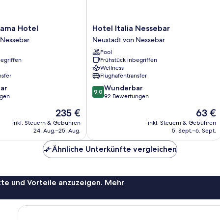
Hotel
rama Hotel
Hotel Italia Nessebar
Italia
 Nessebar
Neustadt von Nessebar
Nessebar
Pool
Neustadt
egriffen
Frühstück inbegriffen
von
Wellness
Nessebar
nsfer
Flughafentransfer
9.0
ar
Wunderbar
9,0
von
ngen
92 Bewertungen
10,
Der
Der
235 €
63 €
Wunderbar,
Preis
Preis
92
inkl. Steuern & Gebühren
inkl. Steuern & Gebühren
beträgt
beträgt
24. Aug.–25. Aug.
5. Sept.–6. Sept.
Bewertungen
235 €
63 €
Ähnliche Unterkünfte vergleichen
te und Vorteile anzuzeigen. Mehr