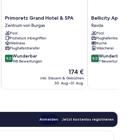
Primoretz
Bellicity
Primoretz Grand Hotel & SPA
Bellicity Apart Comp
Grand
Apart
Zentrum von Burgas
Ravda
Hotel
Complex
Pool
Pool
&
Ravda
Frühstück inbegriffen
Flughafentransfer
SPA
Wellness
Küche
Zentrum
Flughafentransfer
Wäscherei
von
9.0
9.0
Wunderbar
Wunderbar
Burgas
9,0
9,0
von
von
198 Bewertungen
7 Bewertungen
10,
10,
Der
174 €
Wunderbar,
Wunderbar,
Preis
198
7
inkl. Steuern & Gebühren
beträgt
30. Aug.–31. Aug.
Bewertungen
Bewertungen
174 €
Anmelden
Jetzt kostenlos registrieren