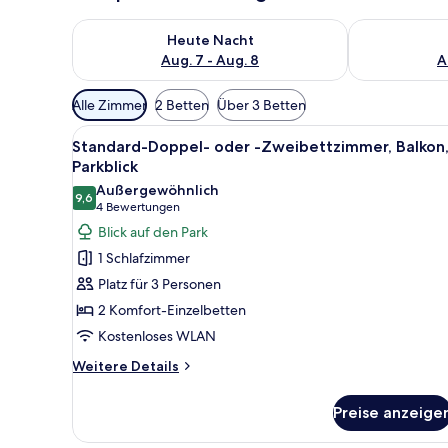
Überprüfe die Verfügbarkeit für heute Nacht, Aug. 7
Überprüfe die
Heute Nacht
Aug. 7 - Aug. 8
A
Verfügbare
Alle Zimmer
2 Betten
Über 3 Betten
Filter
Alle
Ein Hotelzimmer mit einem gro
für
4
Standard-Doppel- oder -Zweibettzimmer, Balkon
Fotos
Zimmer
Parkblick
für
Außergewöhnlich
9,6
Standard-
9,6 von 10
(4
4 Bewertungen
Doppel-
Bewertungen)
Blick auf den Park
oder
1 Schlafzimmer
-
Platz für 3 Personen
Zweibettzimmer,
2 Komfort-Einzelbetten
Balkon,
Kostenloses WLAN
Parkblick
anzeigen
Weitere
Weitere Details
Details
für
Preise anzeige
Standard-
Doppel-