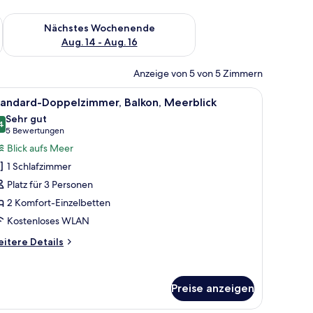
es Wochenende, Aug. 7 - Aug. 9.
Überprüfe die Verfügbarkeit für nächstes Wochenende, Aug. 1
Nächstes Wochenende
Aug. 14 - Aug. 16
Anzeige von 5 von 5 Zimmern
, einem Schreibtisch, einem Flachbildfernseher, einem Sessel und einem Fe
le
Ein Hotelzimmer mit zwei Betten, einem Schrei
5
tandard-Doppelzimmer, Balkon, Meerblick
otos
Sehr gut
ür
4
8,4 von 10
(5
5 Bewertungen
tandard-
Bewertungen)
Blick aufs Meer
oppelzimmer,
1 Schlafzimmer
alkon,
Platz für 3 Personen
eerblick
2 Komfort-Einzelbetten
nzeigen
Kostenloses WLAN
itere
itere Details
tails
r
andard-
Preise anzeigen
ppelzimmer,
lkon,