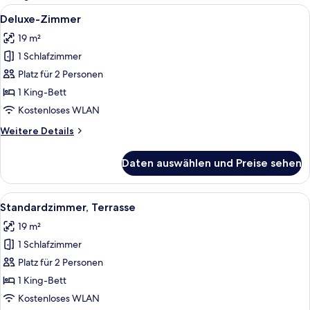
Zimmer
Alle
Deluxe-Zimmer | 1 Schlafzimmer, All
7
Deluxe-Zimmer
Fotos
19 m²
für
1 Schlafzimmer
Deluxe-
Zimmer
Platz für 2 Personen
anzeigen
1 King-Bett
Kostenloses WLAN
Weitere
Weitere Details
Details
für
Daten auswählen und Preise sehen
Deluxe-
Zimmer
Alle
Standardzimmer, Terrasse | 1 Schlafz
5
Standardzimmer, Terrasse
Fotos
19 m²
für
1 Schlafzimmer
Standardzimmer,
Terrasse
Platz für 2 Personen
anzeigen
1 King-Bett
Kostenloses WLAN