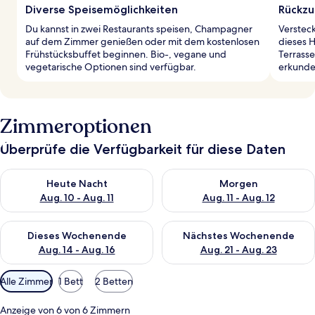
Diverse Speisemöglichkeiten
Rückzu
Du kannst in zwei Restaurants speisen, Champagner
Versteck
auf dem Zimmer genießen oder mit dem kostenlosen
dieses H
Frühstücksbuffet beginnen. Bio-, vegane und
Terrass
vegetarische Optionen sind verfügbar.
erkunde
Zimmeroptionen
Überprüfe die Verfügbarkeit für diese Daten
Überprüfe die Verfügbarkeit für heute Nacht, Aug. 10 - Aug. 11
Überprüfe die Verfügbarkeit fü
Heute Nacht
Morgen
Aug. 10 - Aug. 11
Aug. 11 - Aug. 12
Überprüfe die Verfügbarkeit für dieses Wochenende, Aug. 14 -
Überprüfe die Verfügbarkeit f
Dieses Wochenende
Nächstes Wochenende
Aug. 14 - Aug. 16
Aug. 21 - Aug. 23
Verfügbare
Alle Zimmer
1 Bett
2 Betten
Filter
für
Anzeige von 6 von 6 Zimmern