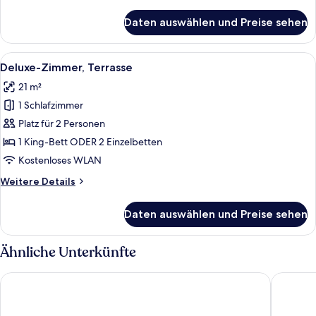
Details
für
Daten auswählen und Preise sehen
Suite,
1
Schlafzimmer
Alle
1 Schlafzimmer, Allergikerbettwaren,
2
Deluxe-Zimmer, Terrasse
Fotos
21 m²
für
1 Schlafzimmer
Deluxe-
Zimmer,
Platz für 2 Personen
Terrasse
1 King-Bett ODER 2 Einzelbetten
anzeigen
Kostenloses WLAN
Weitere
Weitere Details
Details
für
Daten auswählen und Preise sehen
Deluxe-
Zimmer,
Terrasse
Ähnliche Unterkünfte
Inkaterra Machu Picchu Pueblo Hotel
Sumaq M