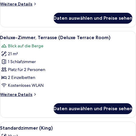
Weitere
Weitere Details
Details
für
Daten auswählen und Preise sehen
Standardzimmer,
Terrasse
Alle
Deluxe-Zimmer, Terrasse (Deluxe Terr
10
Deluxe-Zimmer, Terrasse (Deluxe Terrace Room)
Fotos
Blick auf die Berge
für
21 m²
Deluxe-
Zimmer,
1 Schlafzimmer
Terrasse
Platz für 2 Personen
(Deluxe
2 Einzelbetten
Terrace
Kostenloses WLAN
Room)
Weitere
Weitere Details
anzeigen
Details
für
Daten auswählen und Preise sehen
Deluxe-
Zimmer,
Terrasse
Alle
Standardzimmer (King) | 1 Schlafzimm
4
(Deluxe
Standardzimmer (King)
Fotos
Terrace