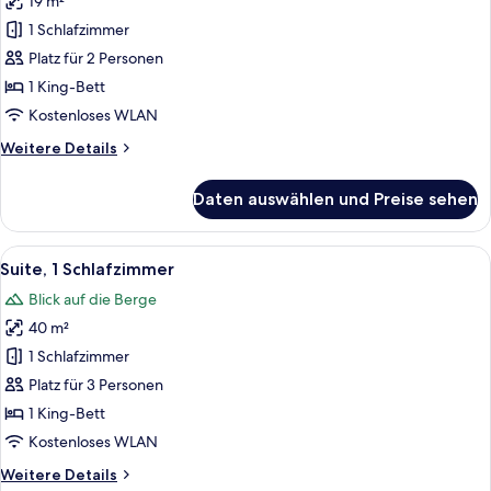
19 m²
Room)
für
1 Schlafzimmer
Standardzimmer
(King)
Platz für 2 Personen
anzeigen
1 King-Bett
Kostenloses WLAN
Weitere
Weitere Details
Details
für
Daten auswählen und Preise sehen
Standardzimmer
(King)
Alle
Suite, 1 Schlafzimmer | 1 Schlafzimme
9
Suite, 1 Schlafzimmer
Fotos
Blick auf die Berge
für
40 m²
Suite,
1
1 Schlafzimmer
Schlafzimmer
Platz für 3 Personen
anzeigen
1 King-Bett
Kostenloses WLAN
Weitere
Weitere Details