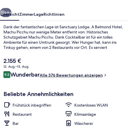
Machu
rück
Weiter
Picchu
69+
Übersicht
Zimmer
Lage
Richtlinien
Dank der fantastischen Lage ist Sanctuary Lodge, A Belmond Hotel,
Machu Picchu nur wenige Meter entfernt von: Historisches
Schutzgebiet Machu Picchu. Dank Cocktailbar ist für ein tolles
Ambiente für einen Umtrunk gesorgt. Wer Hunger hat, kann ins
Tinkuy gehen, einem von 2 Restaurants vor Ort. Es serviert
internationale Küche und ist zum Mittagessen geöffnet. Zu den
weiteren Annehmlichkeiten dieses Hotels im luxuriösen Stil gehören
Der
2.155 €
eine Snackbar, eine Terrasse und ein Garten.
aktuelle
12. Aug.–13. Aug.
Preis
Bewertungen
Wunderbar
Tägliches inbegriffenes Frühstücksbuf
9,2
beträgt
Alle 376 Bewertungen anzeigen
9,2 von 10.
2.155 €.
Beliebte Annehmlichkeiten
Frühstück inbegriffen
Kostenloses WLAN
Restaurant
Klimaanlage
Bar
Wäscherei