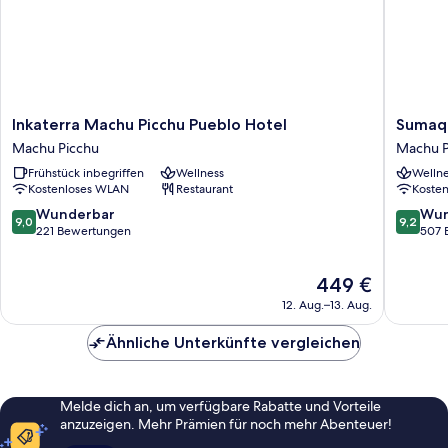
Inkaterra
Sumaq
Inkaterra Machu Picchu Pueblo Hotel
Sumaq 
Machu
Machu
Machu Picchu
Machu P
Picchu
Picchu
Frühstück inbegriffen
Wellness
Wellne
Pueblo
Hotel
Kostenloses WLAN
Restaurant
Koste
Hotel
Machu
Machu
Picchu
9.0
9.2
Wunderbar
Wun
9,0
9,2
Picchu
von
von
221 Bewertungen
507 
10,
10,
Wunderbar,
Wunder
Der
449 €
221
507
Preis
Bewertungen
Bewert
12. Aug.–13. Aug.
beträgt
449 €
Ähnliche Unterkünfte vergleichen
Melde dich an, um verfügbare Rabatte und Vorteile
anzuzeigen. Mehr Prämien für noch mehr Abenteuer!