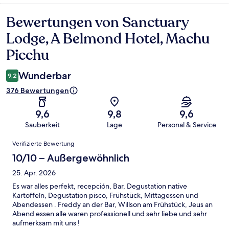
Bewertungen von Sanctuary
Bewertungen
Lodge, A Belmond Hotel, Machu
Picchu
Wunderbar
9,2
376 Bewertungen
9,6
9,8
9,6
Sauberkeit
Lage
Personal & Service
Bewertungen
Verifizierte Bewertung
10/10 – Außergewöhnlich
25. Apr. 2026
Es war alles perfekt, recepción, Bar, Degustation native
Kartoffeln, Degustation pisco, Frühstück, Mittagessen und
Abendessen . Freddy an der Bar, Willson am Frühstück, Jeus an
Abend essen alle waren professionell und sehr liebe und sehr
aufmerksam mit uns !