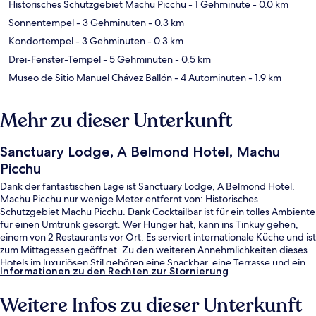
Historisches Schutzgebiet Machu Picchu
- 1 Gehminute
- 0.0 km
Sonnentempel
- 3 Gehminuten
- 0.3 km
Kondortempel
- 3 Gehminuten
- 0.3 km
Drei-Fenster-Tempel
- 5 Gehminuten
- 0.5 km
Museo de Sitio Manuel Chávez Ballón
- 4 Autominuten
- 1.9 km
Mehr zu dieser Unterkunft
Sanctuary Lodge, A Belmond Hotel, Machu
Picchu
Dank der fantastischen Lage ist Sanctuary Lodge, A Belmond Hotel,
Machu Picchu nur wenige Meter entfernt von: Historisches
Schutzgebiet Machu Picchu. Dank Cocktailbar ist für ein tolles Ambiente
für einen Umtrunk gesorgt. Wer Hunger hat, kann ins Tinkuy gehen,
einem von 2 Restaurants vor Ort. Es serviert internationale Küche und ist
zum Mittagessen geöffnet. Zu den weiteren Annehmlichkeiten dieses
Hotels im luxuriösen Stil gehören eine Snackbar, eine Terrasse und ein
Informationen zu den Rechten zur Stornierung
Garten.
Weitere Infos zu dieser Unterkunft