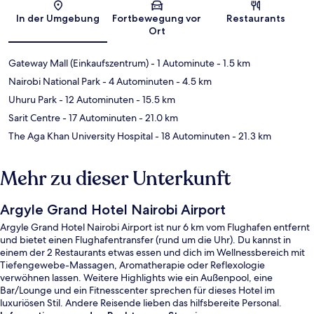
Karte
In der Umgebung
Fortbewegung vor
Restaurants
Ort
Gateway Mall (Einkaufszentrum)
- 1 Autominute
- 1.5 km
Nairobi National Park
- 4 Autominuten
- 4.5 km
Uhuru Park
- 12 Autominuten
- 15.5 km
Sarit Centre
- 17 Autominuten
- 21.0 km
The Aga Khan University Hospital
- 18 Autominuten
- 21.3 km
Mehr zu dieser Unterkunft
Argyle Grand Hotel Nairobi Airport
Argyle Grand Hotel Nairobi Airport ist nur 6 km vom Flughafen entfernt
und bietet einen Flughafentransfer (rund um die Uhr). Du kannst in
einem der 2 Restaurants etwas essen und dich im Wellnessbereich mit
Tiefengewebe-Massagen, Aromatherapie oder Reflexologie
verwöhnen lassen. Weitere Highlights wie ein Außenpool, eine
Bar/Lounge und ein Fitnesscenter sprechen für dieses Hotel im
luxuriösen Stil. Andere Reisende lieben das hilfsbereite Personal.