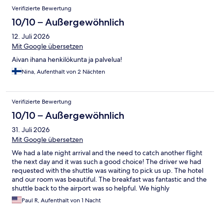
Verifizierte Bewertung
10/10 – Außergewöhnlich
12. Juli 2026
Mit Google übersetzen
Aivan ihana henkilökunta ja palvelua!
Nina, Aufenthalt von 2 Nächten
Verifizierte Bewertung
10/10 – Außergewöhnlich
31. Juli 2026
Mit Google übersetzen
We had a late night arrival and the need to catch another flight
the next day and it was such a good choice! The driver we had
requested with the shuttle was waiting to pick us up. The hotel
and our room was beautiful. The breakfast was fantastic and the
shuttle back to the airport was so helpful. We highly
recommend this hotel as a convenient and restful stopover near
Paul R, Aufenthalt von 1 Nacht
the airport.