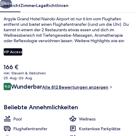
50+
Übersicht
Zimmer
Lage
Richtlinien
Argyle Grand Hotel Nairobi Airport ist nur 6 km vom Flughafen
entfernt und bietet einen Flughafentransfer (rund um die Uhr). Du
kannst in einem der 2 Restaurants etwas essen und dich im
Wellnessbereich mit Tiefengewebe-Massagen, Aromatherapie
oder Reflexologie verwöhnen lassen. Weitere Highlights wie ein
Außenpool, eine Bar/Lounge und ein Fitnesscenter sprechen für
dieses Hotel im luxuriösen Stil. Andere Reisende lieben das
VIP Access
hilfsbereite Personal.
Der
166 €
Rezeption
aktuelle
inkl. Steuern & Gebühren
Preis
25. Aug.–26. Aug.
beträgt
Bewertungen
Wunderbar
9,0
Alle 812 Bewertungen anzeigen
166 €.
9,0 von 10.
Beliebte Annehmlichkeiten
Pool
Wellness
Flughafentransfer
Kostenlose Parkplätze