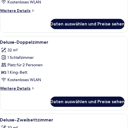
Kostenloses WLAN
Weitere
Weitere Details
Details
für
Daten auswählen und Preise sehen
Superior-
Zweibettzimmer
Alle
Ein modernes Hotelzimmer mit einem g
5
Deluxe-Doppelzimmer
Fotos
32 m²
für
1 Schlafzimmer
Deluxe-
Doppelzimmer
Platz für 2 Personen
anzeigen
1 King-Bett
Kostenloses WLAN
Weitere
Weitere Details
Details
für
Daten auswählen und Preise sehen
Deluxe-
Doppelzimmer
Alle
Bettwäsche aus ägyptischer Baumwoll
4
Deluxe-Zweibettzimmer
Fotos
32 m²