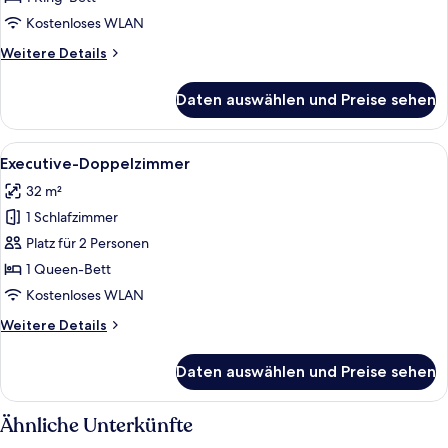
Kostenloses WLAN
Weitere
Weitere Details
Details
für
Daten auswählen und Preise sehen
Familien-
Dreibettzimmer
Alle
Ein modernes Hotelzimmer mit einem Be
4
Executive-Doppelzimmer
Fotos
32 m²
für
1 Schlafzimmer
Executive-
Doppelzimmer
Platz für 2 Personen
anzeigen
1 Queen-Bett
Kostenloses WLAN
Weitere
Weitere Details
Details
für
Daten auswählen und Preise sehen
Executive-
Doppelzimmer
Ähnliche Unterkünfte