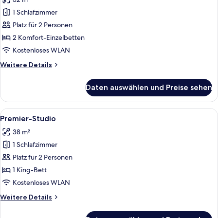
für
1 Schlafzimmer
Deluxe-
Zweibettzimmer
Platz für 2 Personen
anzeigen
2 Komfort-Einzelbetten
Kostenloses WLAN
Weitere
Weitere Details
Details
für
Daten auswählen und Preise sehen
Deluxe-
Zweibettzimmer
Alle
Ein Hotelzimmer mit einem großen Bet
4
Premier-Studio
Fotos
38 m²
für
1 Schlafzimmer
Premier-
Studio
Platz für 2 Personen
anzeigen
1 King-Bett
Kostenloses WLAN
Weitere
Weitere Details
Details
für