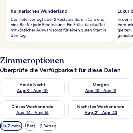
Kulinarisches Wunderland
Luxuri
Das Hotel verfügt über 2 Restaurants, ein Café und
In den i
eine Bar für jede Essenslaune. Ein Frühstücksbuffet
Verdunk
mit köstlicher Auswahl sorgt für einen guten Start in
gleiten.
den Tag.
genieße 
Zimmeroptionen
Überprüfe die Verfügbarkeit für diese Daten
Überprüfe die Verfügbarkeit für heute Nacht, Aug. 9 - Aug. 10
Überprüfe die Verfügbarkeit fü
Heute Nacht
Morgen
Aug. 9 - Aug. 10
Aug. 10 - Aug. 11
Überprüfe die Verfügbarkeit für dieses Wochenende, Aug. 14 -
Überprüfe die Verfügbarkeit f
Dieses Wochenende
Nächstes Wochenende
Aug. 14 - Aug. 16
Aug. 21 - Aug. 23
Verfügbare
Alle Zimmer
1 Bett
2 Betten
Filter