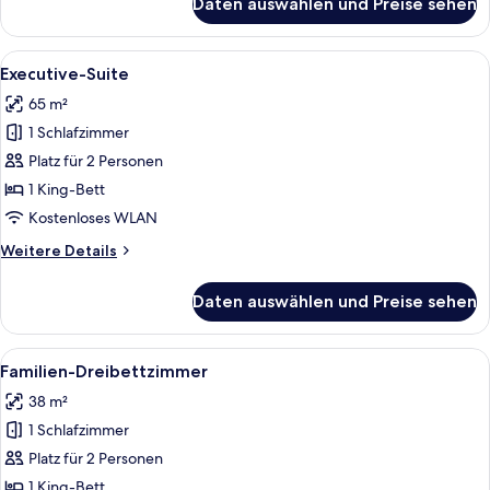
Daten auswählen und Preise sehen
Premier-
Studio
Alle
Ein modernes Hotelzimmer mit einem g
8
Executive-Suite
Fotos
65 m²
für
1 Schlafzimmer
Executive-
Suite
Platz für 2 Personen
anzeigen
1 King-Bett
Kostenloses WLAN
Weitere
Weitere Details
Details
für
Daten auswählen und Preise sehen
Executive-
Suite
Alle
Ein modernes Hotelzimmer mit einem Be
4
Familien-Dreibettzimmer
Fotos
38 m²
für
1 Schlafzimmer
Familien-
Dreibettzimmer
Platz für 2 Personen
anzeigen
1 King-Bett