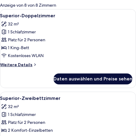
für
Anzeige von 8 von 8 Zimmern
Zimmer
Alle
Ein Hotelzimmer mit einem großen Bett,
4
Superior-Doppelzimmer
Fotos
32 m²
für
1 Schlafzimmer
Superior-
Doppelzimmer
Platz für 2 Personen
anzeigen
1 King-Bett
Kostenloses WLAN
Weitere
Weitere Details
Details
für
Daten auswählen und Preise sehen
Superior-
Doppelzimmer
Alle
Bettwäsche aus ägyptischer Baumwoll
4
Superior-Zweibettzimmer
Fotos
32 m²
für
1 Schlafzimmer
Superior-
Zweibettzimmer
Platz für 2 Personen
anzeigen
2 Komfort-Einzelbetten