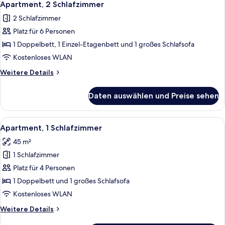
6
Apartment, 2 Schlafzimmer
Fotos
2 Schlafzimmer
für
Platz für 6 Personen
Apartment,
2 Schlafzimmer
1 Doppelbett, 1 Einzel-Etagenbett und 1 großes Schlafsofa
anzeigen
Kostenloses WLAN
Weitere
Weitere Details
Details
für
Daten auswählen und Preise sehen
Apartment,
2 Schlafzimmer
Alle
Eine moderne Küche mit weißen Schrä
5
Apartment, 1 Schlafzimmer
Fotos
45 m²
für
1 Schlafzimmer
Apartment,
1
Platz für 4 Personen
Schlafzimmer
1 Doppelbett und 1 großes Schlafsofa
anzeigen
Kostenloses WLAN
Weitere
Weitere Details
Details