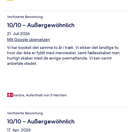
geräumig, der Zustand der Einrichtung war ebenfalls sehr gut.
Die Wände könnten mal wieder etwas Spachtelmasse und Farbe
gebrauchen. Es war alles vorhanden was man benötigt
Verifizierte Bewertung
(Wasserkocher, Toaster, Kaffeemaschine,..) Die Grünanlage und
der Pool wurden täglich gereinigt und es war alles in allem ein
10/10 – Außergewöhnlich
schöner Urlaub. Die Parkplatzsituation ist, je nach Parkkunst der
21. Juli 2026
Besucher, manchmal etwas schwierig. Die Schlüsselabholung
musste in einer anderen Ferienanlange, etwa 10 Minuten
Mit Google übersetzen
entfernt, abgeholt werden. Grundsätzlich kann ich diese kleine
Vi har booket det samme to år i træk. Vi elsker det landlige liv,
Anlage auf jeden Fall weiterempfehlen.
hvor der ikke er fyldt med mennesker, samt fællesskabet man
hurtigt skaber med de øvrige overnattende. Vi kan varmt
anbefale stedet.
Sandra, Aufenthalt von 5 Nächten
Verifizierte Bewertung
10/10 – Außergewöhnlich
17. Apr. 2026