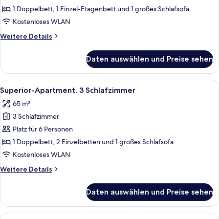
2 Schlafzimmer
1 Doppelbett, 1 Einzel-Etagenbett und 1 großes Schlafsofa
anzeigen
Kostenloses WLAN
Weitere
Weitere Details
Details
für
Daten auswählen und Preise sehen
Superior-
Apartment,
2 Schlafzimmer
Alle
Ein überdachter Essbereich im Freien
9
Superior-Apartment, 3 Schlafzimmer
Fotos
65 m²
für
3 Schlafzimmer
Superior-
Apartment,
Platz für 6 Personen
3 Schlafzimmer
1 Doppelbett, 2 Einzelbetten und 1 großes Schlafsofa
anzeigen
Kostenloses WLAN
Weitere
Weitere Details
Details
für
Daten auswählen und Preise sehen
Superior-
Apartment,
3 Schlafzimmer
Alle
Ein Schlafzimmer mit zwei Betten, ein