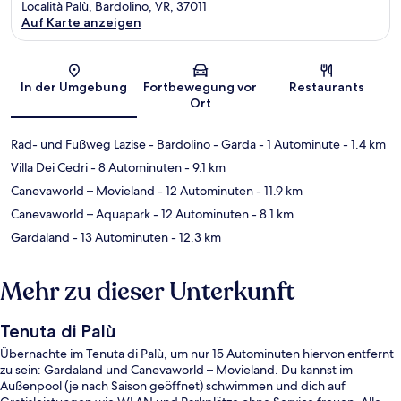
Località Palù, Bardolino, VR, 37011
Auf Karte anzeigen
Karte
In der Umgebung
Fortbewegung vor
Restaurants
Ort
Rad- und Fußweg Lazise - Bardolino - Garda
- 1 Autominute
- 1.4 km
Villa Dei Cedri
- 8 Autominuten
- 9.1 km
Canevaworld – Movieland
- 12 Autominuten
- 11.9 km
Canevaworld – Aquapark
- 12 Autominuten
- 8.1 km
Gardaland
- 13 Autominuten
- 12.3 km
Mehr zu dieser Unterkunft
Tenuta di Palù
Übernachte im Tenuta di Palù, um nur 15 Autominuten hiervon entfernt
zu sein: Gardaland und Canevaworld – Movieland. Du kannst im
Außenpool (je nach Saison geöffnet) schwimmen und dich auf