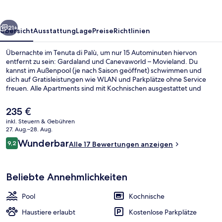
rück
Weiter
21+
Übersicht
Ausstattung
Lage
Preise
Richtlinien
Übernachte im Tenuta di Palù, um nur 15 Autominuten hiervon
entfernt zu sein: Gardaland und Canevaworld – Movieland. Du
kannst im Außenpool (je nach Saison geöffnet) schwimmen und
dich auf Gratisleistungen wie WLAN und Parkplätze ohne Service
freuen. Alle Apartments sind mit Kochnischen ausgestattet und
bieten unter anderem Balkone oder Patios und Flachbildfernseher.
Der
235 €
aktuelle
inkl. Steuern & Gebühren
Preis
27. Aug.–28. Aug.
Innenbereich
beträgt
Bewertungen
Wunderbar
9,2
Alle 17 Bewertungen anzeigen
235 €.
9,2 von 10.
Beliebte Annehmlichkeiten
Pool
Kochnische
Haustiere erlaubt
Kostenlose Parkplätze