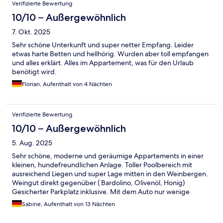
Bewertungen
Verifizierte Bewertung
10/10 – Außergewöhnlich
7. Okt. 2025
Sehr schöne Unterkunft und super netter Empfang. Leider
etwas harte Betten und hellhörig. Wurden aber toll empfangen
und alles erklärt. Alles im Appartement, was für den Urlaub
benötigt wird.
Florian, Aufenthalt von 4 Nächten
Verifizierte Bewertung
10/10 – Außergewöhnlich
5. Aug. 2025
Sehr schöne, moderne und geräumige Appartements in einer
kleinen, hundefreundlichen Anlage. Toller Poolbereich mit
ausreichend Liegen und super Lage mitten in den Weinbergen.
Weingut direkt gegenüber ( Bardolino, Olivenöl, Honig)
Gesicherter Parkplatz inklusive. Mit dem Auto nur wenige
Minuten nach Lazise und Bardolino - wir kommen gerne wieder!
Sabine, Aufenthalt von 13 Nächten