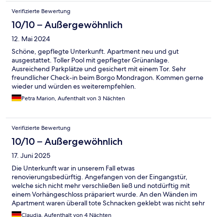
Verifizierte Bewertung
10/10 – Außergewöhnlich
12. Mai 2024
Schöne, gepflegte Unterkunft. Apartment neu und gut
ausgestattet. Toller Pool mit gepflegter Grünanlage.
Ausreichend Parkplätze und gesichert mit einem Tor. Sehr
freundlicher Check-in beim Borgo Mondragon. Kommen gerne
wieder und würden es weiterempfehlen.
Petra Marion, Aufenthalt von 3 Nächten
Verifizierte Bewertung
10/10 – Außergewöhnlich
17. Juni 2025
Die Unterkunft war in unserem Fall etwas
renovierungsbedürftig. Angefangen von der Eingangstür,
welche sich nicht mehr verschließen ließ und notdürftig mit
einem Vorhängeschloss präpariert wurde. An den Wänden im
Apartment waren überall tote Schnacken geklebt was nicht sehr
appetitlich aussah. Ansonsten war das Apartment sehr
Claudia, Aufenthalt von 4 Nächten