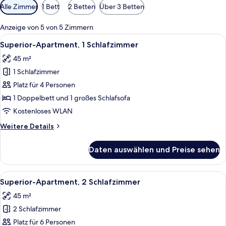
Verfügbare
Alle Zimmer
1 Bett
2 Betten
Über 3 Betten
Filter
für
Anzeige von 5 von 5 Zimmern
Zimmer
Alle
Ein überdachter Essbereich im Freien
8
Superior-Apartment, 1 Schlafzimmer
Fotos
45 m²
für
1 Schlafzimmer
Superior-
Apartment,
Platz für 4 Personen
1
1 Doppelbett und 1 großes Schlafsofa
Schlafzimmer
Kostenloses WLAN
anzeigen
Weitere
Weitere Details
Details
für
Daten auswählen und Preise sehen
Superior-
Apartment,
1
Alle
Ein überdachter Essbereich im Freien
10
Schlafzimmer
Superior-Apartment, 2 Schlafzimmer
Fotos
45 m²
für
2 Schlafzimmer
Superior-
Apartment,
Platz für 6 Personen