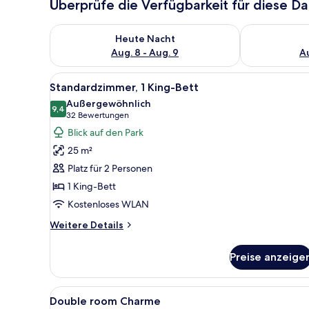
Überprüfe die Verfügbarkeit für diese D
Überprüfe die Verfügbarkeit für heute Nacht, Aug. 8
Überprüfe die
Heute Nacht
Aug. 8 - Aug. 9
Au
Alle
Ein Hotelzimmer mit einem Bet
5
Standardzimmer, 1 King-Bett
Fotos
Außergewöhnlich
für
9,4
9,4 von 10
(32
32 Bewertungen
Standardzimmer,
Bewertungen)
Blick auf den Park
1 King-
25 m²
Bett
Platz für 2 Personen
anzeigen
1 King-Bett
Kostenloses WLAN
Weitere
Weitere Details
Details
für
Preise anzeige
Standardzimmer,
1 King-
Bett
Alle
1 Schlafzimmer, Zimmersafe, S
1
Double room Charme