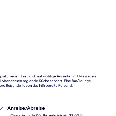
te
platz freuen. Freu dich auf wohlige Auszeiten mit Massagen.
d Abendessen regionale Küche serviert. Eine Bar/Lounge,
e Reisende lieben das hilfsbereite Personal.
Anreise/Abreise
Check-in ab: 16:00 Uhr, möglich bis: 23:00 Uhr