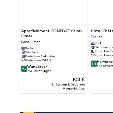
Apart'Moment
Hôtel
Apart'Moment CONFORT Saint-
Hôtel Châte
CONFORT
Château
Omer
Tilques
Saint-
Tilques
Saint-Omer
Pool
Omer
Tilques
Haustiere erl
Saint-
Küche
Kostenlose P
Wäscherei
Omer
Kostenloses
Kostenlose Parkplätze
Kostenloses WLAN
8.8
Hervorr
8,8
von
633 Bewer
9.0
Wunderbar
9,0
10,
von
193 Bewertungen
Hervorragend
10,
Der
103 €
633
Wunderbar,
Preis
Bewertungen
193
inkl. Steuern & Gebühren
beträgt
9. Aug.–10. Aug.
Bewertungen
103 €