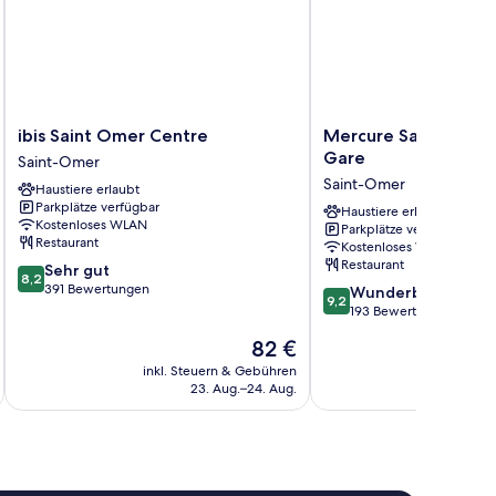
ibis
Mercure
ibis Saint Omer Centre
Mercure Saint Omer
Saint
Saint
Gare
Saint-Omer
Omer
Omer
Saint-Omer
Haustiere erlaubt
Centre
Centre
Parkplätze verfügbar
Saint-
Gare
Haustiere erlaubt
Kostenloses WLAN
Parkplätze verfügbar
Omer
Saint-
Restaurant
Kostenloses WLAN
Omer
Restaurant
8.2
Sehr gut
8,2
von
391 Bewertungen
9.2
Wunderbar
9,2
10,
von
193 Bewertungen
Sehr
10,
Der
82 €
gut,
Wunderbar,
Preis
391
193
inkl. Steuern & Gebühren
inkl. S
beträgt
Bewertungen
23. Aug.–24. Aug.
Bewertungen
82 €