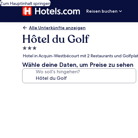
Zum Hauptinhalt springen
Reisen buchen
Alle Unterkünfte anzeigen
Hôtel du Golf
3.0-
Sterne-
Hotel in Acquin-Westbécourt mit 2 Restaurants und Golfpla
Unterkunft
Wähle deine Daten, um Preise zu sehen
Wo soll’s hingehen?
Fotogalerie
von
Hôtel
du
Golf