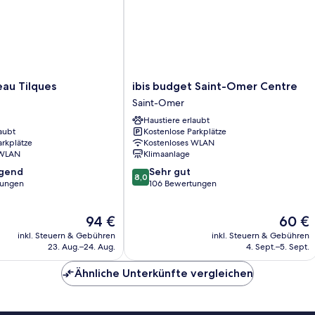
ibis
au Tilques
ibis budget Saint-Omer Centre
budget
Saint-Omer
Saint-
Haustiere erlaubt
Omer
aubt
Kostenlose Parkplätze
Centre
arkplätze
Kostenloses WLAN
Saint-
 WLAN
Klimaanlage
Omer
8.0
agend
Sehr gut
8,0
von
tungen
106 Bewertungen
10,
,
Sehr
Der
Der
94 €
60 €
gut,
Preis
Preis
106
inkl. Steuern & Gebühren
inkl. Steuern & Gebühren
beträgt
beträgt
Bewertungen
23. Aug.–24. Aug.
4. Sept.–5. Sept.
94 €
60 €
Ähnliche Unterkünfte vergleichen