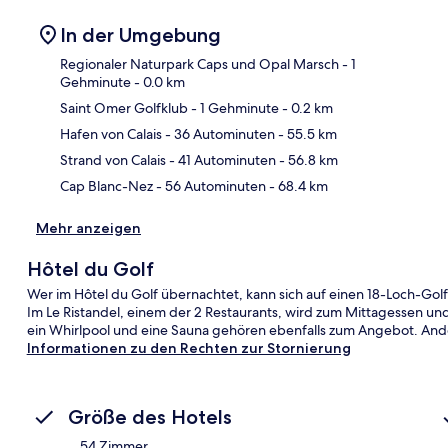
In der Umgebung
Regionaler Naturpark Caps und Opal Marsch
- 1
Gehminute
- 0.0 km
Saint Omer Golfklub
- 1 Gehminute
- 0.2 km
Kar
Hafen von Calais
- 36 Autominuten
- 55.5 km
Strand von Calais
- 41 Autominuten
- 56.8 km
Cap Blanc-Nez
- 56 Autominuten
- 68.4 km
Mehr anzeigen
Hôtel du Golf
Wer im Hôtel du Golf übernachtet, kann sich auf einen 18-Loch-Golf
Im Le Ristandel, einem der 2 Restaurants, wird zum Mittagessen un
ein Whirlpool und eine Sauna gehören ebenfalls zum Angebot. Ander
Informationen zu den Rechten zur Stornierung
Größe des Hotels
54 Zimmer