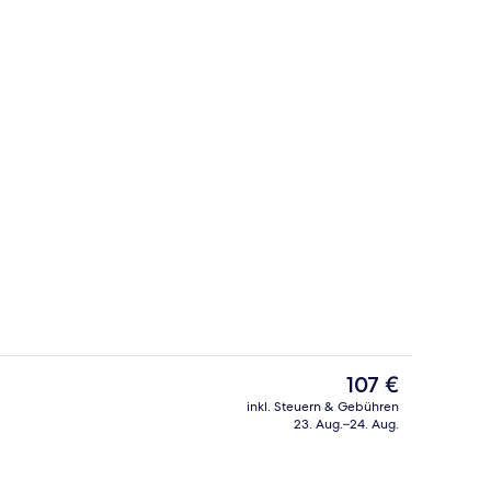
s; Frühstück, Mittagessen und Abendessen werden serviert
Rezeption
Der
107 €
aktuelle
inkl. Steuern & Gebühren
Preis
23. Aug.–24. Aug.
Bar (in der Unterkunft)
beträgt
107 €.