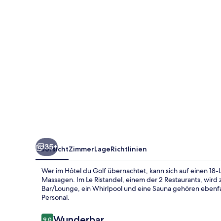
35+
Übersicht
Zimmer
Lage
Richtlinien
Wer im Hôtel du Golf übernachtet, kann sich auf einen 18-
Massagen. Im Le Ristandel, einem der 2 Restaurants, wird
Bar/Lounge, ein Whirlpool und eine Sauna gehören ebenfa
Personal.
Bewertungen
Wunderbar
9,0