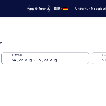
•
App öffnen
EUR
Unterkunft registr
tz
Daten
G