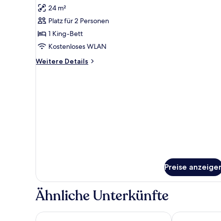
Fotos
24 m²
für
Platz für 2 Personen
Double
room
1 King-Bett
Charme
Kostenloses WLAN
anzeigen
Weitere
Weitere Details
Details
für
Double
room
Charme
Preise anzeige
Ähnliche Unterkünfte
Apart'Moment CONFORT Saint-Omer
Hôtel Château