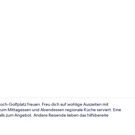
2 Restaurant
Loch-Golfplatz freuen. Freu dich auf wohlige Auszeiten mit
 zum Mittagessen und Abendessen regionale Küche serviert. Eine
lls zum Angebot. Andere Reisende lieben das hilfsbereite
Golf