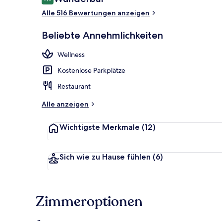
9,0 von 10.
Alle 516 Bewertungen anzeigen
Innen-Whirl
Beliebte Annehmlichkeiten
Wellness
Kostenlose Parkplätze
Restaurant
Alle anzeigen
Wichtigste Merkmale
(12)
Sich wie zu Hause fühlen
(6)
Zimmeroptionen