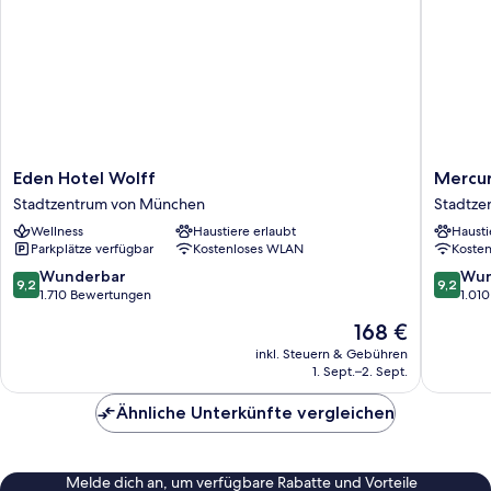
Eden
Mercur
Eden Hotel Wolff
Mercur
Hotel
Muench
Stadtzentrum von München
Stadtze
Wolff
City
Wellness
Haustiere erlaubt
Hausti
Stadtzentrum
Center
Parkplätze verfügbar
Kostenloses WLAN
Koste
von
Stadtze
München
von
9.2
9.2
Wunderbar
Wun
9,2
9,2
Münche
von
von
1.710 Bewertungen
1.01
10,
10,
Der
168 €
Wunderbar,
Wunder
Preis
1.710
1.010
inkl. Steuern & Gebühren
beträgt
1. Sept.–2. Sept.
Bewertungen
Bewert
168 €
Ähnliche Unterkünfte vergleichen
Melde dich an, um verfügbare Rabatte und Vorteile