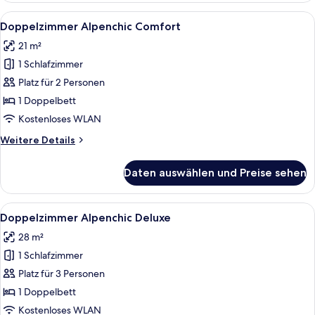
Comfort
Alle
Ein modernes Hotelzimmer mit einem g
13
Doppelzimmer Alpenchic Comfort
Fotos
21 m²
für
1 Schlafzimmer
Doppelzimmer
Alpenchic
Platz für 2 Personen
Comfort
1 Doppelbett
anzeigen
Kostenloses WLAN
Weitere
Weitere Details
Details
für
Daten auswählen und Preise sehen
Doppelzimmer
Alpenchic
Comfort
Alle
Ein Hotelzimmer mit einem Bett, zwei 
13
Doppelzimmer Alpenchic Deluxe
Fotos
28 m²
für
1 Schlafzimmer
Doppelzimmer
Alpenchic
Platz für 3 Personen
Deluxe
1 Doppelbett
anzeigen
Kostenloses WLAN