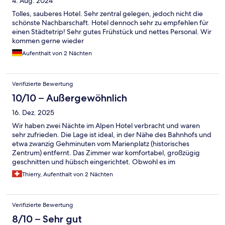
4. Aug. 2024
Tolles, sauberes Hotel. Sehr zentral gelegen, jedoch nicht die
schönste Nachbarschaft. Hotel dennoch sehr zu empfehlen für
einen Städtetrip! Sehr gutes Frühstück und nettes Personal. Wir
kommen gerne wieder
Aufenthalt von 2 Nächten
Verifizierte Bewertung
10/10 – Außergewöhnlich
16. Dez. 2025
Wir haben zwei Nächte im Alpen Hotel verbracht und waren
sehr zufrieden. Die Lage ist ideal, in der Nähe des Bahnhofs und
etwa zwanzig Gehminuten vom Marienplatz (historisches
Zentrum) entfernt. Das Zimmer war komfortabel, großzügig
geschnitten und hübsch eingerichtet. Obwohl es im
Stadtzentrum liegt, ist die Straße ruhig und es gibt nur wenig
Thierry, Aufenthalt von 2 Nächten
Verkehr. Ein kleiner Wermutstropfen war die Dusche, deren
Wassertemperatur innerhalb von Sekundenbruchteilen von kalt
auf heiß umschaltete, sodass man aufpassen musste, sich nicht
Verifizierte Bewertung
zu verbrühen. Das Frühstück war sehr reichhaltig und der Kaffee
ausgezeichnet. Das Personal ist freundlich. Übersetzt mit
8/10 – Sehr gut
DeepL.com (kostenlose Version)