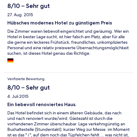
Dank!!!!
8/10 – Sehr gut
27. Aug. 2015
Hübsches modernes Hotel zu günstigem Preis
Die Zimmer waren liebevoll eingerichtet und geräumig. Wer ein
Hotel in bester Lage sucht, ist hier falsch am Platz, aber für alle
die gerne ein leckeres Frühstück, freundliches, unkompliziertes
Personal und eine relativ preiswerte Übernachtungsmöglichkeit
suchen, ist dieses Hotel genau das Richtige.
Verifizierte Bewertung
8/10 – Sehr gut
4. Juli 2015
Ein liebevoll renoviertes Haus.
Das Hotel befindet sich in einem älteren Gebäude, das nach
und nach renoviert wurde/wird. Gästezahl ist durch die
vorhandenen Zimmer überschaubar. Lage verkehrsgünstig an
Bushaltestelle (Stundentakt); kurzer Weg zur Messe. im Moment
ist es das " i ", auf dem noch das Tüpfelchen fehlt ... was nicht ist,