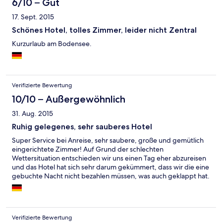
aber wieder wett - sehr nett und man fühlt sich sehr wohl. Der
6/10 – Gut
gute Zimmerpreis inklusive Frühstück wird der erbrachten
17. Sept. 2015
Leistung voll gerecht. Super - macht weiter so!
Schönes Hotel, tolles Zimmer, leider nicht Zentral
Kurzurlaub am Bodensee.
Verifizierte Bewertung
10/10 – Außergewöhnlich
31. Aug. 2015
Ruhig gelegenes, sehr sauberes Hotel
Super Service bei Anreise, sehr saubere, große und gemütlich
eingerichtete Zimmer! Auf Grund der schlechten
Wettersituation entschieden wir uns einen Tag eher abzureisen
und das Hotel hat sich sehr darum gekümmert, dass wir die eine
gebuchte Nacht nicht bezahlen müssen, was auch geklappt hat.
(Über Expedia gebucht)! Dies nenne ich Service im Sinne der
Urlauber! Das Frühstück ist reichhaltig und sehr hygienisch
zubereitet und von allem genügend (ständiges nachfüllen) für
alle Urlauber vorhanden! Wir können das Hotel mit positivem
Verifizierte Bewertung
Eindrücken mit ruhigem Gewissen weiterempfehlen! Vielen