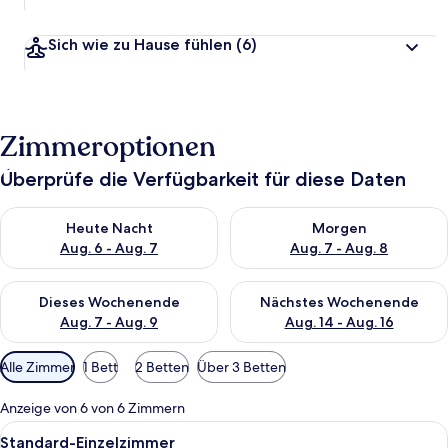
Sich wie zu Hause fühlen
(6)
Zimmeroptionen
Überprüfe die Verfügbarkeit für diese Daten
Überprüfe die Verfügbarkeit für heute Nacht, Aug. 6 - Aug. 7.
Überprüfe die Verfügbarkeit f
Heute Nacht
Morgen
Aug. 6 - Aug. 7
Aug. 7 - Aug. 8
Überprüfe die Verfügbarkeit für dieses Wochenende, Aug. 7 - 
Überprüfe die Verfügbarkeit f
Dieses Wochenende
Nächstes Wochenende
Aug. 7 - Aug. 9
Aug. 14 - Aug. 16
Verfügbare
Alle Zimmer
1 Bett
2 Betten
Über 3 Betten
Filter
für
Anzeige von 6 von 6 Zimmern
Zimmer
Alle
Standard-Einzelzimmer | Schreibtisch
1
Standard-Einzelzimmer