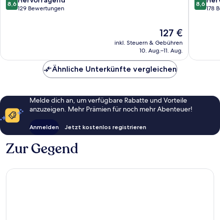
8,6
8,6
von
von
129 Bewertungen
178 
10,
10,
Hervorragend,
Hervorr
Der
127 €
129
178
Preis
inkl. Steuern & Gebühren
Bewertungen
Bewert
beträgt
10. Aug.–11. Aug.
127 €
Ähnliche Unterkünfte vergleichen
Melde dich an, um verfügbare Rabatte und Vorteile
anzuzeigen. Mehr Prämien für noch mehr Abenteuer!
Anmelden
Jetzt kostenlos registrieren
Zur Gegend