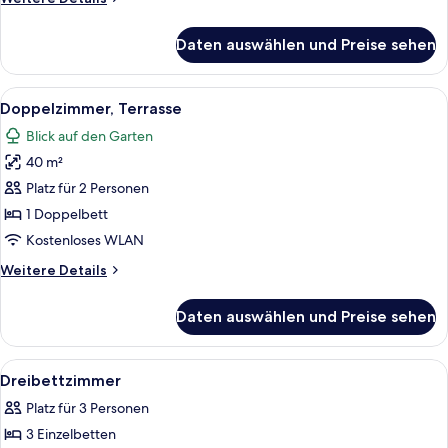
Details
für
Daten auswählen und Preise sehen
Standard-
Apartment
Alle
Doppelzimmer, Terrasse | Schreibtisch
9
Doppelzimmer, Terrasse
Fotos
Blick auf den Garten
für
40 m²
Doppelzimmer,
Terrasse
Platz für 2 Personen
anzeigen
1 Doppelbett
Kostenloses WLAN
Weitere
Weitere Details
Details
für
Daten auswählen und Preise sehen
Doppelzimmer,
Terrasse
Alle
Schreibtisch, kostenlose Babybetten, 
3
Dreibettzimmer
Fotos
Platz für 3 Personen
für
3 Einzelbetten
Dreibettzimmer