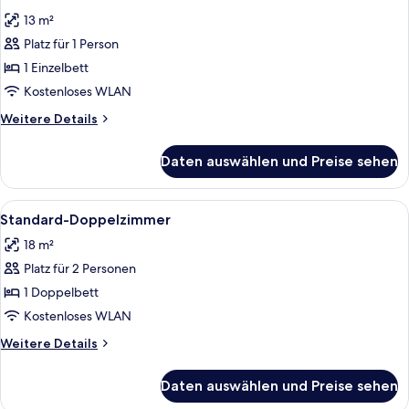
Fotos
13 m²
für
Platz für 1 Person
Standard-
Einzelzimmer
1 Einzelbett
anzeigen
Kostenloses WLAN
Weitere
Weitere Details
Details
für
Daten auswählen und Preise sehen
Standard-
Einzelzimmer
Alle
Standard-Doppelzimmer | Schreibtisch
9
Standard-Doppelzimmer
Fotos
18 m²
für
Platz für 2 Personen
Standard-
Doppelzimmer
1 Doppelbett
anzeigen
Kostenloses WLAN
Weitere
Weitere Details
Details
für
Daten auswählen und Preise sehen
Standard-
Doppelzimmer