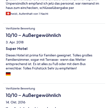
Unpersöndlich empfand ich jetz das personal, war niemand im
haus zum einchecken, schlüsselübergabe per
gegensprechanlage. Beim Frühstück war alles da, nur
heidi, Aufenthalt von 1 Nacht
schmeckte mir der kaffe nicht aus dem automaten. Wenn das
personal einem den kaffee serviert hätte wäre es persönlicher
geworden, haben aber wohl keine zeit da sie das
Verifizierte Bewertung
frühstücksgeschirr von hand abwaschen müssen. Ps es gibt
übrigens keine reception, reception küche und der
10/10 – Außergewöhnlich
frühstücksraum ist alles zusammen. Preis leistung war okay,
3. Apr. 2018
hatte aber schon zu einem günstigeren preis ein besseres hotel.
Also ich möchte eigentlich nicht wieder kommen ins hacienda.
Super Hotel
Trotzdem ein dankeschön aus der schweiz.
Dieses Hotel ist prima für Familien geeignet. Tolles großes
Familienzimmer, sogar mit Terrasse- wenn das Wetter
entsprechend ist. Es ist alles zu Fuß oder mit dem Bus
erreichbar. Tolles Frühstück Sehr zu empfehlen!
Verifizierte Bewertung
10/10 – Außergewöhnlich
14. Okt. 2016