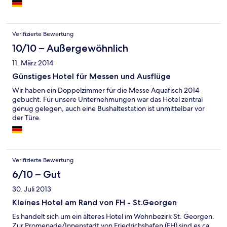
Frühstücksbüffet und Wlan im Preis enthalten. Frühstück nicht
allzu vielseitig, wie bei einer Hotelkette, aber dem Preis und
Ambiente absolut entsprechend.
Verifizierte Bewertung
10/10 – Außergewöhnlich
11. März 2014
Günstiges Hotel für Messen und Ausflüge
Wir haben ein Doppelzimmer für die Messe Aquafisch 2014
gebucht. Für unsere Unternehmungen war das Hotel zentral
genug gelegen, auch eine Bushaltestation ist unmittelbar vor
der Türe.
Verifizierte Bewertung
6/10 – Gut
30. Juli 2013
Kleines Hotel am Rand von FH - St.Georgen
Es handelt sich um ein älteres Hotel im Wohnbezirk St. Georgen.
Zur Promenade/Innenstadt von Friedrichshafen (FH) sind es ca.