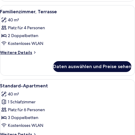
Alle
Familienzimmer, Terrasse | Schreibtis
11
Familienzimmer, Terrasse
Fotos
40 m²
für
Platz für 4 Personen
Familienzimmer,
Terrasse
2 Doppelbetten
anzeigen
Kostenloses WLAN
Weitere
Weitere Details
Details
für
Daten auswählen und Preise sehen
Familienzimmer,
Terrasse
Alle
Standard-Apartment | Schreibtisch, k
5
Standard-Apartment
Fotos
40 m²
für
1 Schlafzimmer
Standard-
Apartment
Platz für 6 Personen
anzeigen
3 Doppelbetten
Kostenloses WLAN
Weitere
Weitere Details