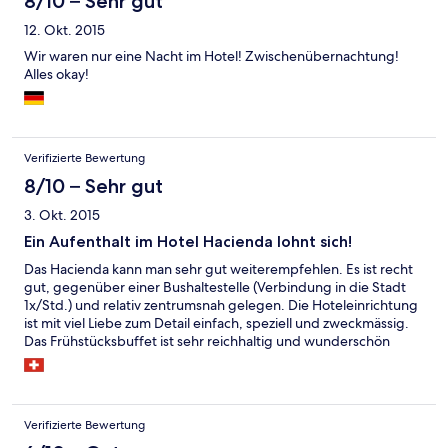
8/10 – Sehr gut
12. Okt. 2015
Wir waren nur eine Nacht im Hotel! Zwischenübernachtung!
Alles okay!
Verifizierte Bewertung
8/10 – Sehr gut
3. Okt. 2015
Ein Aufenthalt im Hotel Hacienda lohnt sich!
Das Hacienda kann man sehr gut weiterempfehlen. Es ist recht
gut, gegenüber einer Bushaltestelle (Verbindung in die Stadt
1x/Std.) und relativ zentrumsnah gelegen. Die Hoteleinrichtung
ist mit viel Liebe zum Detail einfach, speziell und zweckmässig.
Das Frühstücksbuffet ist sehr reichhaltig und wunderschön
presentiert. Einzig das Check-In ist nicht nach meinem
Geschmack. Bei Abwesenheit (Rezeption nicht immer besetzt)
kommuniziert man via Gegensprechanlage oder dem
persönlichen Telefon (mobile). Etwas gewöhnungsbedürftig
Verifizierte Bewertung
und unpersönlich. Das Personal beim Frühstücksbuffet macht es