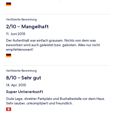
kann aber noch werden. Auf jeden Fall: in dieser Form
empfehlenswert - in einigen Punkten weiter ausbaufähig.
Verifizierte Bewertung
2/10 – Mangelhaft
11. Juni 2015
Der Aufenthalt war einfach grausam. Nichts von dem was
beworben wird auch geleistet bzw. geboten. Alles nur nicht
empfehlenswert!
Verifizierte Bewertung
8/10 – Sehr gut
14. Apr. 2015
Super Untererkunft
Gute Lage, direkter Parkplatz und Bushaltestelle vor dem Haus.
Sehr sauber, unkompliziert und freundlich.