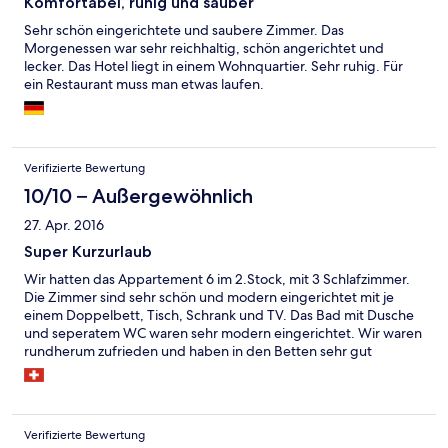
Komfortabel, ruhig und sauber
Sehr schön eingerichtete und saubere Zimmer. Das
Morgenessen war sehr reichhaltig, schön angerichtet und
lecker. Das Hotel liegt in einem Wohnquartier. Sehr ruhig. Für
ein Restaurant muss man etwas laufen.
Verifizierte Bewertung
10/10 – Außergewöhnlich
27. Apr. 2016
Super Kurzurlaub
Wir hatten das Appartement 6 im 2.Stock, mit 3 Schlafzimmer.
Die Zimmer sind sehr schön und modern eingerichtet mit je
einem Doppelbett, Tisch, Schrank und TV. Das Bad mit Dusche
und seperatem WC waren sehr modern eingerichtet. Wir waren
rundherum zufrieden und haben in den Betten sehr gut
übernachtet. Die Lage, war sehr weit ausserhalb der Stadt für
den Preis, dafür macht es die Bushaltestelle direkt vor dem
Hotel wieder gut. Das Frühstück war excellent, hat alles dabei
was das Herz begehrt. Der einzige Minuspunkt: Der Check-in,
Verifizierte Bewertung
es ist nicht immer jemand im Haus. Durch eine Freisprechanlage