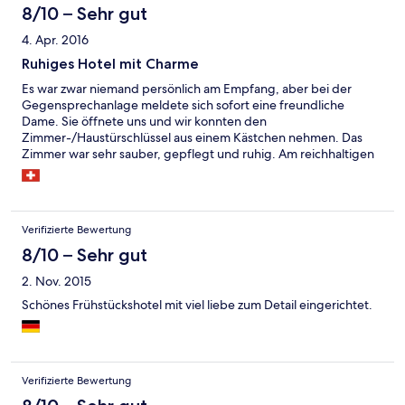
bekommt man Zutritt zum Hotel und die Schlüssel liegen in
8/10 – Sehr gut
einem Schlüsselkasten bereit. Aber es war schlussendlich alles in
4. Apr. 2016
allem ein gelungener Kurzurlaub. Würde sicher wieder
kommen.
Ruhiges Hotel mit Charme
Es war zwar niemand persönlich am Empfang, aber bei der
Gegensprechanlage meldete sich sofort eine freundliche
Dame. Sie öffnete uns und wir konnten den
Zimmer-/Haustürschlüssel aus einem Kästchen nehmen. Das
Zimmer war sehr sauber, gepflegt und ruhig. Am reichhaltigen
Frühstücksbuffet war eine nette Dame, die uns herzlich
betreute. Bei ihr konnten wir dann auch auschecken. Wir haben
uns hier sehr wohl gefühlt.
Verifizierte Bewertung
8/10 – Sehr gut
2. Nov. 2015
Schönes Frühstückshotel mit viel liebe zum Detail eingerichtet.
Verifizierte Bewertung