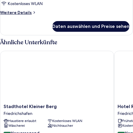
anzeigen
Kostenloses WLAN
Weitere
Weitere Details
Details
für
Daten auswählen und Preise sehen
Dreibettzimmer
Ähnliche Unterkünfte
Stadthotel Kleiner Berg
Hotel Re
Stadthotel
Hotel
Stadthotel Kleiner Berg
Hotel 
Kleiner
Restaur
Friedrichshafen
Friedric
Berg
Waldho
Haustiere erlaubt
Kostenloses WLAN
Frühst
Friedrichshafen
Friedric
Wäscherei
Nichtraucher
Kosten
8.6
8.6
Hervorragend
Her