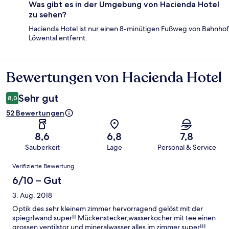
Was gibt es in der Umgebung von Hacienda Hotel
zu sehen?
Hacienda Hotel ist nur einen 8-minütigen Fußweg von Bahnhof
Löwental entfernt.
Bewertungen von Hacienda Hotel
Bewertungen
Sehr gut
8,0
52 Bewertungen
8,6
6,8
7,8
Sauberkeit
Lage
Personal & Service
Bewertungen
Verifizierte Bewertung
6/10 – Gut
3. Aug. 2018
Optik des sehr kleinem zimmer hervorragend gelöst mit der
spiegrlwand super!! Mückenstecker,wasserkocher mit tee einen
grossen ventilstor und mineralwasser alles im zimmer super!!!