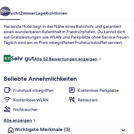
rück
Weiter
51+
Übersicht
Zimmer
Lage
Richtlinien
Hacienda Hotel liegt in der Nähe eines Bahnhofs und garantiert
einen wunderbaren Aufenthalt in Friedrichshafen. Du kannst dich
auf Gratisleistungen wie WLAN und Parkplätze ohne Service freuen.
Täglich wird ein im Preis inbegriffenes Frühstücksbuffet serviert.
Bewertungen
Sehr gut
8,0
Alle 52 Bewertungen anzeigen
8,0 von 10.
Tägliches inbegriffenes Frühstücksbuf
Beliebte Annehmlichkeiten
Frühstück inbegriffen
Kostenlose Parkplätze
Kostenloses WLAN
Restaurant
Nichtraucher
Alle anzeigen
Wichtigste Merkmale
(3)