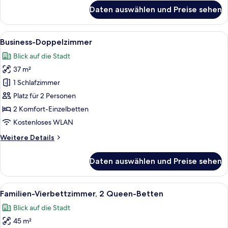
für
Daten auswählen und Preise sehen
Classic-
Doppelzimmer,
Mehrere
Alle
Ein modernes Hotelzimmer mit zwei Bet
9
Betten
Business-Doppelzimmer
Fotos
Blick auf die Stadt
für
37 m²
Business-
Doppelzimmer
1 Schlafzimmer
anzeigen
Platz für 2 Personen
2 Komfort-Einzelbetten
Kostenloses WLAN
Weitere
Weitere Details
Details
für
Daten auswählen und Preise sehen
Business-
Doppelzimmer
Alle
Ein modernes Hotelzimmer mit einem g
8
Familien-Vierbettzimmer, 2 Queen-Betten
Fotos
Blick auf die Stadt
für
45 m²
Familien-