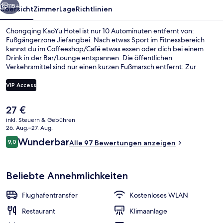
115+
Übersicht
Zimmer
Lage
Richtlinien
Chongqing KaoYu Hotel ist nur 10 Autominuten entfernt von:
Fußgängerzone Jiefangbei. Nach etwas Sport im Fitnessbereich
kannst du im Coffeeshop/Café etwas essen oder dich bei einem
Drink in der Bar/Lounge entspannen. Die öffentlichen
Verkehrsmittel sind nur einen kurzen Fußmarsch entfernt: Zur
Station Guanyinqiao sind es 7 Minuten und zur Mahuangliang
Station 14 Minuten.
VIP Access
Der
27 €
Garten
aktuelle
inkl. Steuern & Gebühren
Preis
26. Aug.–27. Aug.
beträgt
Bewertungen
Wunderbar
9,0
Alle 97 Bewertungen anzeigen
27 €.
9,0 von 10.
Beliebte Annehmlichkeiten
Flughafentransfer
Kostenloses WLAN
Restaurant
Klimaanlage