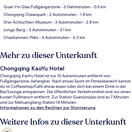
Guan Yin Qiao Fußgängerzone
- 6 Gehminuten
- 0.6 km
Chongqing Ozeanpark
- 2 Autominuten
- 1.8 km
Drei-Schluchten-Museum
- 3 Autominuten
- 2.8 km
Longji-Berg
- 3 Autominuten
- 3.1 km
Chaotianmen-Platz
- 6 Autominuten
- 6.3 km
Mehr zu dieser Unterkunft
Chongqing KaoYu Hotel
Chongqing KaoYu Hotel ist nur 10 Autominuten entfernt von:
Fußgängerzone Jiefangbei. Nach etwas Sport im Fitnessbereich kannst
du im Coffeeshop/Café etwas essen oder dich bei einem Drink in der
Bar/Lounge entspannen. Die öffentlichen Verkehrsmittel sind nur einen
kurzen Fußmarsch entfernt: Zur Station Guanyinqiao sind es 7 Minuten
und zur Mahuangliang Station 14 Minuten.
Informationen zu den Rechten zur Stornierung
Weitere Infos zu dieser Unterkunft