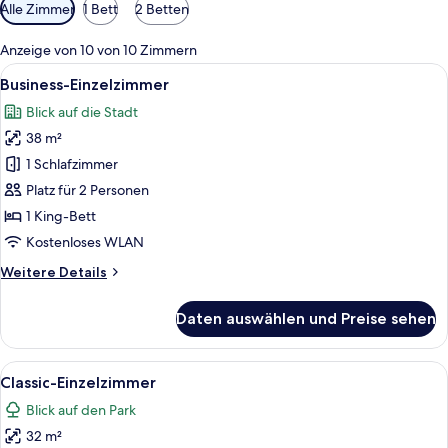
Verfügbare
Alle Zimmer
1 Bett
2 Betten
Filter
für
Anzeige von 10 von 10 Zimmern
Zimmer
Alle
Ein Hotelzimmer mit einem großen Flac
12
Business-Einzelzimmer
Fotos
Blick auf die Stadt
für
38 m²
Business-
Einzelzimmer
1 Schlafzimmer
anzeigen
Platz für 2 Personen
1 King-Bett
Kostenloses WLAN
Weitere
Weitere Details
Details
für
Daten auswählen und Preise sehen
Business-
Einzelzimmer
Alle
Ein modernes Hotelzimmer mit einem g
8
Classic-Einzelzimmer
Fotos
Blick auf den Park
für
32 m²
Classic-