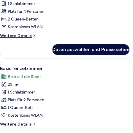
Vierbettzimmer,
1 Schlafzimmer
2 Queen-
Platz für 4 Personen
Betten
2 Queen-Betten
anzeigen
Kostenloses WLAN
Weitere
Weitere Details
Details
für
Daten auswählen und Preise sehen
Familien-
Vierbettzimmer,
2 Queen-
Alle
Ein Hotelzimmer mit Bett, Schreibtisch
9
Betten
Basic-Einzelzimmer
Fotos
Blick auf die Stadt
für
23 m²
Basic-
Einzelzimmer
1 Schlafzimmer
anzeigen
Platz für 2 Personen
1 Queen-Bett
Kostenloses WLAN
Weitere
Weitere Details
Details