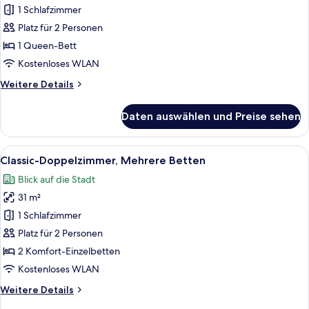
Einzelzimmer
1 Schlafzimmer
anzeigen
Platz für 2 Personen
1 Queen-Bett
Kostenloses WLAN
Weitere
Weitere Details
Details
für
Daten auswählen und Preise sehen
Classic-
Einzelzimmer
Alle
Ein Hotelzimmer mit zwei Betten, einem
8
Classic-Doppelzimmer, Mehrere Betten
Fotos
Blick auf die Stadt
für
31 m²
Classic-
Doppelzimmer,
1 Schlafzimmer
Mehrere
Platz für 2 Personen
Betten
2 Komfort-Einzelbetten
anzeigen
Kostenloses WLAN
Weitere
Weitere Details
Details