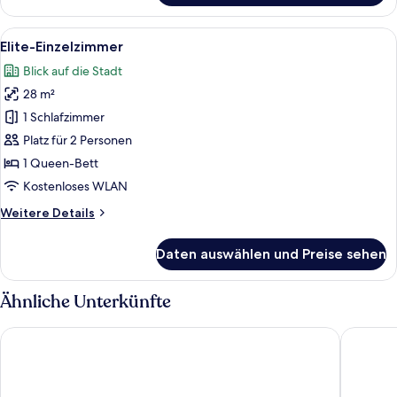
Vierbettzimmer
Alle
Ein Hotelzimmer mit einem großen Bett
8
Elite-Einzelzimmer
Fotos
Blick auf die Stadt
für
28 m²
Elite-
Einzelzimmer
1 Schlafzimmer
anzeigen
Platz für 2 Personen
1 Queen-Bett
Kostenloses WLAN
Weitere
Weitere Details
Details
für
Daten auswählen und Preise sehen
Elite-
Einzelzimmer
Ähnliche Unterkünfte
GLENVIE ITC PLAZA CHONGQING
SSAW Bou