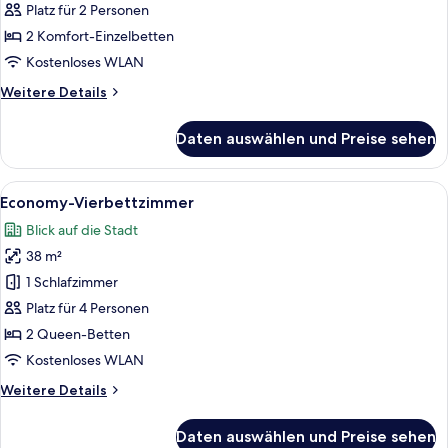
Doppelzimmer
Platz für 2 Personen
anzeigen
2 Komfort-Einzelbetten
Kostenloses WLAN
Weitere
Weitere Details
Details
für
Daten auswählen und Preise sehen
Basic-
Doppelzimmer
Alle
Ein modernes Hotelzimmer mit zwei Bet
8
Economy-Vierbettzimmer
Fotos
Blick auf die Stadt
für
38 m²
Economy-
Vierbettzimmer
1 Schlafzimmer
anzeigen
Platz für 4 Personen
2 Queen-Betten
Kostenloses WLAN
Weitere
Weitere Details
Details
für
Daten auswählen und Preise sehen
Economy-