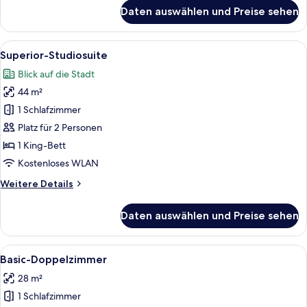
für
Daten auswählen und Preise sehen
Basic-
Einzelzimmer
Alle
Ein modernes Hotelzimmer mit Flachbil
9
Superior-Studiosuite
Fotos
Blick auf die Stadt
für
44 m²
Superior-
Studiosuite
1 Schlafzimmer
anzeigen
Platz für 2 Personen
1 King-Bett
Kostenloses WLAN
Weitere
Weitere Details
Details
für
Daten auswählen und Preise sehen
Superior-
Studiosuite
Alle
Ein Hotelzimmer mit zwei Betten, eine
15
Basic-Doppelzimmer
Fotos
28 m²
für
1 Schlafzimmer
Basic-