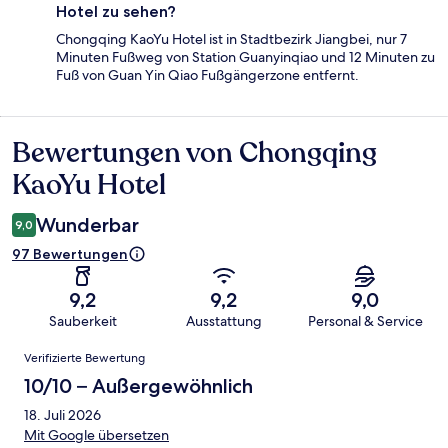
Hotel zu sehen?
Chongqing KaoYu Hotel ist in Stadtbezirk Jiangbei, nur 7
Minuten Fußweg von Station Guanyinqiao und 12 Minuten zu
Fuß von Guan Yin Qiao Fußgängerzone entfernt.
Bewertungen von Chongqing
Bewertungen
KaoYu Hotel
Wunderbar
9,0
97 Bewertungen
9,2
9,2
9,0
Sauberkeit
Ausstattung
Personal & Service
Bewertungen
Verifizierte Bewertung
10/10 – Außergewöhnlich
18. Juli 2026
Mit Google übersetzen