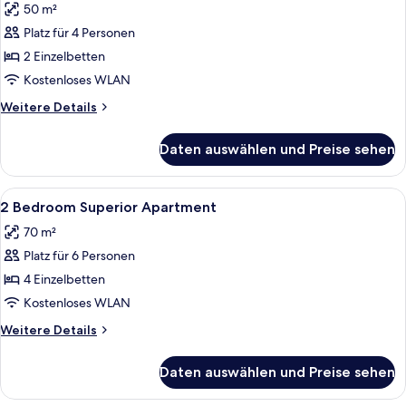
50 m²
für
Platz für 4 Personen
1
Bedroom
2 Einzelbetten
Superior
Kostenloses WLAN
Apartment
Weitere
Weitere Details
anzeigen
Details
für
Daten auswählen und Preise sehen
1
Bedroom
Superior
Alle
Verdunkelungsvorhänge, kostenloses
10
Apartment
2 Bedroom Superior Apartment
Fotos
70 m²
für
Platz für 6 Personen
2
Bedroom
4 Einzelbetten
Superior
Kostenloses WLAN
Apartment
Weitere
Weitere Details
anzeigen
Details
für
Daten auswählen und Preise sehen
2
Bedroom