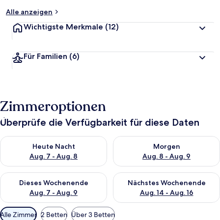
Alle anzeigen
Wichtigste Merkmale
(12)
Für Familien
(6)
Zimmeroptionen
Überprüfe die Verfügbarkeit für diese Daten
Überprüfe die Verfügbarkeit für heute Nacht, Aug. 7 - Aug. 8.
Überprüfe die Verfügbarkeit f
Heute Nacht
Morgen
Aug. 7 - Aug. 8
Aug. 8 - Aug. 9
Überprüfe die Verfügbarkeit für dieses Wochenende, Aug. 7 - 
Überprüfe die Verfügbarkeit f
Dieses Wochenende
Nächstes Wochenende
Aug. 7 - Aug. 9
Aug. 14 - Aug. 16
Verfügbare
Alle Zimmer
2 Betten
Über 3 Betten