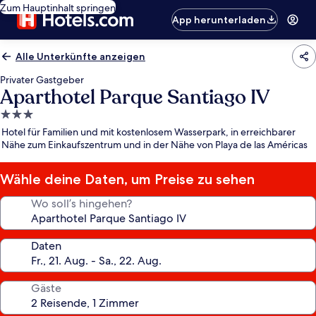
Zum Hauptinhalt springen
App herunterladen
Alle Unterkünfte anzeigen
Privater Gastgeber
Aparthotel Parque Santiago IV
3.0-
Sterne-
Hotel für Familien und mit kostenlosem Wasserpark, in erreichbarer
Unterkunft
Nähe zum Einkaufszentrum und in der Nähe von Playa de las Américas
Wähle deine Daten, um Preise zu sehen
Wo soll’s hingehen?
Daten
Gäste