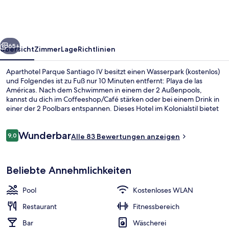
IV
rück
Weiter
65+
Übersicht
Zimmer
Lage
Richtlinien
Aparthotel Parque Santiago IV besitzt einen Wasserpark (kostenlos)
und Folgendes ist zu Fuß nur 10 Minuten entfernt: Playa de las
Américas. Nach dem Schwimmen in einem der 2 Außenpools,
kannst du dich im Coffeeshop/Café stärken oder bei einem Drink in
einer der 2 Poolbars entspannen. Dieses Hotel im Kolonialstil bietet
als weitere Highlights eine Loungebar, einen Fitnessbereich sowie
eine Snackbar.
Bewertungen
Wunderbar
9,0
Alle 83 Bewertungen anzeigen
9,0 von 10.
Superior-Studio, Meerblick | Terrasse/
Beliebte Annehmlichkeiten
Pool
Kostenloses WLAN
Restaurant
Fitnessbereich
Bar
Wäscherei