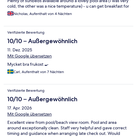
Plenty of sunbeds available around a lovely pool area (1 was very
cold, the other was a nice temperature) - u can get breakfast for
€15 per person ( we didn’t) the restaurant does excellent
Nicholas, Aufenthalt von 4 Nächten
lunches - huge portions! Good quality- all around very nice
place to stay
Verifizierte Bewertung
10/10 – Außergewöhnlich
11. Dez. 2025
Mit Google übersetzen
Mycket bra frukost 🍳
Carl, Aufenthalt von 7 Nächten
Verifizierte Bewertung
10/10 – Außergewöhnlich
17. Apr. 2026
Mit Google übersetzen
Excellent view from pool/beach view room. Pool and area
around exceptionally clean. Staff very helpful and gave correct
timing and guidance when arranging late check out. Would