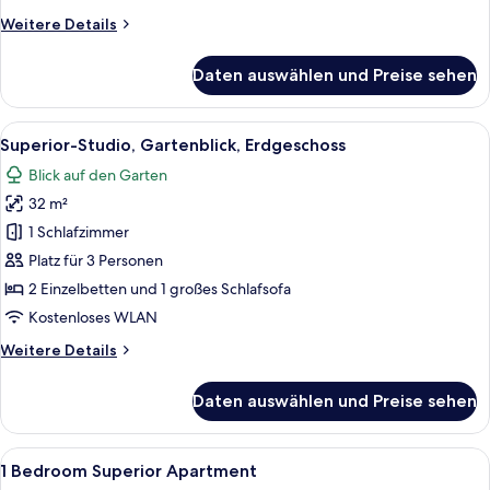
anzeigen
Weitere
Weitere Details
Details
für
Daten auswählen und Preise sehen
Superior-
Apartment,
2 Schlafzimmer,
Alle
Superior-Studio, Gartenblick, Erdge
6
Terrasse
Superior-Studio, Gartenblick, Erdgeschoss
Fotos
Blick auf den Garten
für
32 m²
Superior-
Studio,
1 Schlafzimmer
Gartenblick,
Platz für 3 Personen
Erdgeschoss
2 Einzelbetten und 1 großes Schlafsofa
anzeigen
Kostenloses WLAN
Weitere
Weitere Details
Details
für
Daten auswählen und Preise sehen
Superior-
Studio,
Gartenblick,
Alle
Verdunkelungsvorhänge, kostenloses
8
Erdgeschoss
1 Bedroom Superior Apartment
Fotos