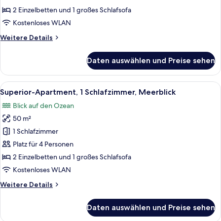
anzeigen
2 Einzelbetten und 1 großes Schlafsofa
Kostenloses WLAN
Weitere
Weitere Details
Details
für
Daten auswählen und Preise sehen
Superior-
Studio,
Meerblick
Alle
Ein modernes Hotelzimmer mit Küchenb
11
Superior-Apartment, 1 Schlafzimmer, Meerblick
Fotos
Blick auf den Ozean
für
50 m²
Superior-
Apartment,
1 Schlafzimmer
1
Platz für 4 Personen
Schlafzimmer,
2 Einzelbetten und 1 großes Schlafsofa
Meerblick
Kostenloses WLAN
anzeigen
Weitere
Weitere Details
Details
für
Daten auswählen und Preise sehen
Superior-
Apartment,