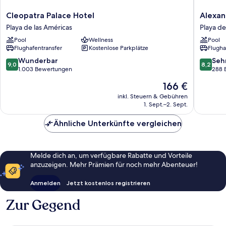
Cleopatra
Alexand
Cleopatra Palace Hotel
Alexan
Palace
La
Playa de las Américas
Playa de
Hotel
Siesta
Pool
Wellness
Pool
Playa
Playa
Flughafentransfer
Kostenlose Parkplätze
Flugha
de
de
las
las
9.0
8.2
Wunderbar
Seh
9,0
8,2
Américas
América
von
von
1.003 Bewertungen
288 
10,
10,
Der
166 €
Wunderbar,
Sehr
Preis
1.003
gut,
inkl. Steuern & Gebühren
beträgt
1. Sept.–2. Sept.
Bewertungen
288
166 €
Bewert
Ähnliche Unterkünfte vergleichen
Melde dich an, um verfügbare Rabatte und Vorteile
anzuzeigen. Mehr Prämien für noch mehr Abenteuer!
Anmelden
Jetzt kostenlos registrieren
Zur Gegend