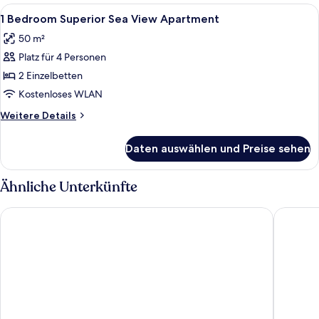
Superior
Alle
Verdunkelungsvorhänge, kostenloses
12
Apartment
1 Bedroom Superior Sea View Apartment
Fotos
50 m²
für
Platz für 4 Personen
1
Bedroom
2 Einzelbetten
Superior
Kostenloses WLAN
Sea
Weitere
Weitere Details
View
Details
Apartment
für
Daten auswählen und Preise sehen
1
anzeigen
Bedroom
Superior
Ähnliche Unterkünfte
Sea
View
Cleopatra Palace Hotel
Alexandr
Apartment