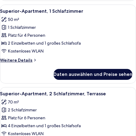
1
Alle
Ein modernes Hotelzimmer mit Küchenz
7
Schlafzimmer,
Superior-Apartment, 1 Schlafzimmer
Fotos
Meerblick
50 m²
für
1 Schlafzimmer
Superior-
Apartment,
Platz für 4 Personen
1
2 Einzelbetten und 1 großes Schlafsofa
Schlafzimmer
Kostenloses WLAN
anzeigen
Weitere
Weitere Details
Details
für
Daten auswählen und Preise sehen
Superior-
Apartment,
1
Alle
Eine moderne Küche mit Kochinsel, we
8
Schlafzimmer
Superior-Apartment, 2 Schlafzimmer, Terrasse
Fotos
70 m²
für
2 Schlafzimmer
Superior-
Apartment,
Platz für 6 Personen
2 Schlafzimmer,
4 Einzelbetten und 1 großes Schlafsofa
Terrasse
Kostenloses WLAN