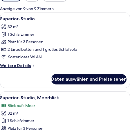
Filter
für
Anzeige von 9 von 9 Zimmern
Zimmer
Alle
Ein Hotelzimmer mit zwei Betten, ein
7
Superior-Studio
Fotos
32 m²
für
1 Schlafzimmer
Superior-
Studio
Platz für 3 Personen
anzeigen
2 Einzelbetten und 1 großes Schlafsofa
Kostenloses WLAN
Weitere
Weitere Details
Details
für
Daten auswählen und Preise sehen
Superior-
Studio
Alle
Ein Hotelzimmer mit einem Holztisch, 
8
Superior-Studio, Meerblick
Fotos
Blick aufs Meer
für
32 m²
Superior-
Studio,
1 Schlafzimmer
Meerblick
Platz für 3 Personen