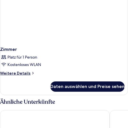
Zimmer
Platz für 1 Person
Kostenloses WLAN
Weitere
Weitere Details
Details
für
Daten auswählen und Preise sehen
Zimmer
Ähnliche Unterkünfte
Hotel Posadas de España Málaga
Four Poi