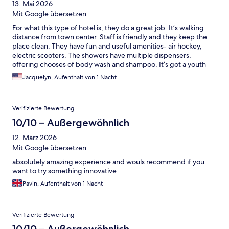
13. Mai 2026
Mit Google übersetzen
For what this type of hotel is, they do a great job. It’s walking
distance from town center. Staff is friendly and they keep the
place clean. They have fun and useful amenities- air hockey,
electric scooters. The showers have multiple dispensers,
offering chooses of body wash and shampoo. It’s got a youth
hostel vibe. But the pods provide more privacy than bunk beds.
Jacquelyn, Aufenthalt von 1 Nacht
I would have liked better vending machines in the lobby, and
the tv in my pod didn’t work. But I’d totally stay there again.
Verifizierte Bewertung
10/10 – Außergewöhnlich
12. März 2026
Mit Google übersetzen
absolutely amazing experience and wouls recommend if you
want to try something innovative
Pavin, Aufenthalt von 1 Nacht
Verifizierte Bewertung