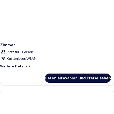
Zimmer
Platz für 1 Person
Kostenloses WLAN
Weitere
Weitere Details
Details
für
Daten auswählen und Preise sehen
Zimmer