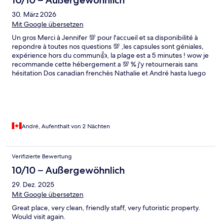
10/10 – Außergewöhnlich
30. März 2026
Mit Google übersetzen
Un gros Merci à Jennifer 💯 pour l'accueil et sa disponibilité à
repondre à toutes nos questions 💯 ,les capsules sont géniales,
expérience hors du commun👍, la plage est a 5 minutes ! wow je
recommande cette hébergement a 💯 % j'y retournerais sans
hésitation Dos canadian frenchès Nathalie et André hasta luego
Malaga
André, Aufenthalt von 2 Nächten
Verifizierte Bewertung
10/10 – Außergewöhnlich
29. Dez. 2025
Mit Google übersetzen
Great place, very clean, friendly staff, very futoristic property.
Would visit again.