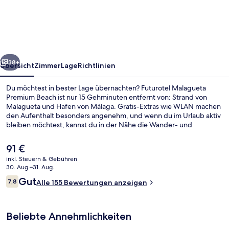
Premium
Beach
rück
Weiter
38+
Übersicht
Zimmer
Lage
Richtlinien
Du möchtest in bester Lage übernachten? Futurotel Malagueta
Premium Beach ist nur 15 Gehminuten entfernt von: Strand von
Malagueta und Hafen von Málaga. Gratis-Extras wie WLAN machen
den Aufenthalt besonders angenehm, und wenn du im Urlaub aktiv
bleiben möchtest, kannst du in der Nähe die Wander- und
Radwege, die Möglichkeiten zum Kajakfahren und die
Möglichkeiten zum Mountainbiken nutzen. Weitere Highlights sind
Der
91 €
eine Snackbar und ein kostenloser Fahrradverleih. Die öffentlichen
aktuelle
inkl. Steuern & Gebühren
Verkehrsmittel sind ganz in der Nähe: Zur U-Bahn (Metrostation La
Preis
30. Aug.–31. Aug.
Malagueta) sind es nur 5 Gehminuten.
Fassade der Unterkunft
beträgt
Bewertungen
Gut
7,8
Alle 155 Bewertungen anzeigen
91 €.
7,8 von 10.
Beliebte Annehmlichkeiten