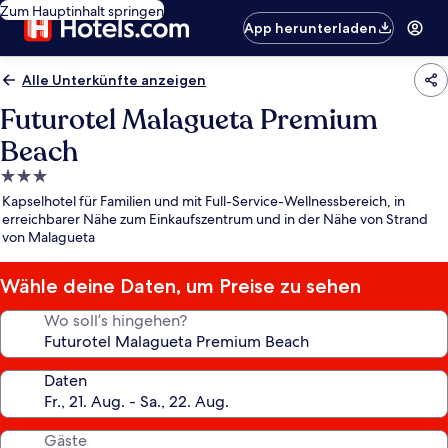
Zum Hauptinhalt springen
App herunterladen
Alle Unterkünfte anzeigen
Futurotel Malagueta Premium
Beach
3.0-
Sterne-
Kapselhotel für Familien und mit Full-Service-Wellnessbereich, in
Unterkunft
erreichbarer Nähe zum Einkaufszentrum und in der Nähe von Strand
von Malagueta
Wähle deine Daten, um Preise zu sehen
Wo soll’s hingehen?
Daten
Gäste