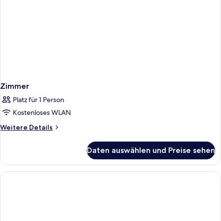
Zimmer
Platz für 1 Person
Kostenloses WLAN
Weitere
Weitere Details
Details
für
Daten auswählen und Preise sehen
Zimmer