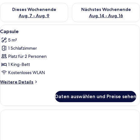
Überprüfe die Verfügbarkeit für dieses Wochenende, Aug. 7 - 
Überprüfe die Verfügbarkeit f
Dieses Wochenende
Nächstes Wochenende
Aug. 7 - Aug. 9
Aug. 14 - Aug. 16
Alle
Ein futuristisches Zimmer mit einem B
5
Capsule
Fotos
5 m²
für
1 Schlafzimmer
Capsule
anzeigen
Platz für 2 Personen
1 King-Bett
Kostenloses WLAN
Weitere
Weitere Details
Details
für
Daten auswählen und Preise sehen
Capsule