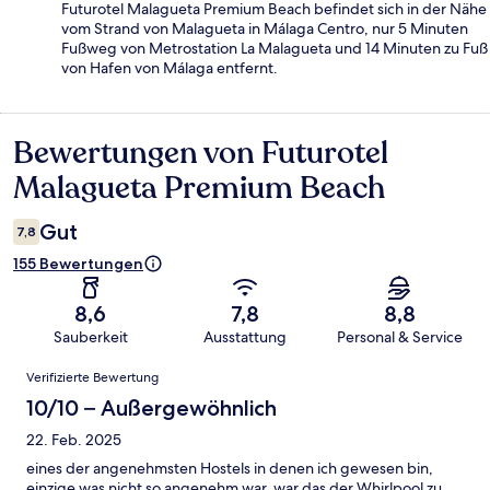
Futurotel Malagueta Premium Beach befindet sich in der Nähe
vom Strand von Malagueta in Málaga Centro, nur 5 Minuten
Fußweg von Metrostation La Malagueta und 14 Minuten zu Fuß
von Hafen von Málaga entfernt.
Bewertungen von Futurotel
Bewertungen
Malagueta Premium Beach
Gut
7,8
155 Bewertungen
8,6
7,8
8,8
Sauberkeit
Ausstattung
Personal & Service
Bewertungen
Verifizierte Bewertung
10/10 – Außergewöhnlich
22. Feb. 2025
eines der angenehmsten Hostels in denen ich gewesen bin,
einzige was nicht so angenehm war, war das der Whirlpool zu