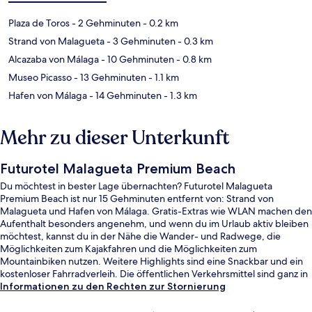
Plaza de Toros
- 2 Gehminuten
- 0.2 km
Strand von Malagueta
- 3 Gehminuten
- 0.3 km
Alcazaba von Málaga
- 10 Gehminuten
- 0.8 km
Museo Picasso
- 13 Gehminuten
- 1.1 km
Hafen von Málaga
- 14 Gehminuten
- 1.3 km
Mehr zu dieser Unterkunft
Futurotel Malagueta Premium Beach
Du möchtest in bester Lage übernachten? Futurotel Malagueta
Premium Beach ist nur 15 Gehminuten entfernt von: Strand von
Malagueta und Hafen von Málaga. Gratis-Extras wie WLAN machen den
Aufenthalt besonders angenehm, und wenn du im Urlaub aktiv bleiben
möchtest, kannst du in der Nähe die Wander- und Radwege, die
Möglichkeiten zum Kajakfahren und die Möglichkeiten zum
Mountainbiken nutzen. Weitere Highlights sind eine Snackbar und ein
kostenloser Fahrradverleih. Die öffentlichen Verkehrsmittel sind ganz in
der Nähe: Zur U-Bahn (Metrostation La Malagueta) sind es nur 5
Informationen zu den Rechten zur Stornierung
Gehminuten.