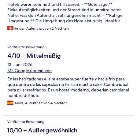
Hotels waren sehr nett und hilfsbereit. - **Gute Lage:**
Einkaufsmöglichkeiten und der Strand sind in unmittelbarer
Nähe, was den Aufenthalt sehr angenehm macht. - **Ruhige
Umgebung:** Die Umgebung des Hotels ist ruhig, ideal für
einen entspannten Urlaub. - **Saubere Einrichtungen:** Die
Heidar, Aufenthalt von 2 Nächten
Küche, die WCs und die Duschen waren sehr sauber und gut
gepflegt. **Nachteile:** - **Begrenzte
Zahlungsmöglichkeiten:** Obwohl es Kaffeemaschinen und
Verifizierte Bewertung
Snackautomaten gibt, ist es nur möglich, mit Bargeld zu
bezahlen. - **Technische Probleme:** In unserem Zimmer
4/10 – Mittelmäßig
funktionierte die Fernbedienung des Fernsehers nicht. -
13. Juni 2026
**Eingangspolitik:** Der Hoteleingang wird abends um 22 Uhr
geschlossen, und man muss klingeln, um von einem Mitarbeiter
Mit Google übersetzen
hereingelassen zu werden, was etwas unbequem sein kann.
En las habitaciones el aire estaba super fuerte y hacia frio para
Insgesamt bietet das Hotel eine gute Lage und freundliches
que dentro de las capsulas no hiciese mucho calor. Combo ideal
Personal, jedoch gibt es einige kleinere Unannehmlichkeiten,
para pillar resfriados. Es un hostal moderno, deberian cambiar el
die verbessert werden könnten.
nombre del hotel.
David, Aufenthalt von 4 Nächten
Verifizierte Bewertung
10/10 – Außergewöhnlich