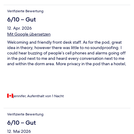
Verifizierte Bewertung
6/10 – Gut
12. Apr. 2026
Mit Google übersetzen
Welcoming and friendly front desk staff. As for the pod, great
idea in theory, however there was little to no soundproofing. I
could hear buzzing of people’s cell phones and alarms going off
in the pod next to me and heard every conversation next to me
and within the dorm area. More privacy in the pod than a hostel,
but be sure to take noise cancelling headphones to sleep. The
pods ‘look’ like they are designed to be soundproofed… but it
was paper thin construction. Everything else was great,
comfortable mattress, 2 towels provided, shampoo,
conditioner, body wash.
jennifer, Aufenthalt von 1 Nacht
Verifizierte Bewertung
6/10 – Gut
12. Mai 2026